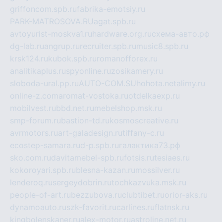
griffoncom.spb.ru
fabrika-emotsiy.ru
PARK-MATROSOVA.RU
agat.spb.ru
avtoyurist-moskva1.ru
hardware.org.ru
схема-авто.рф
dg-lab.ru
angrup.ru
recruiter.spb.ru
music8.spb.ru
krsk124.ru
kubok.spb.ru
romanofforex.ru
analitikaplus.ru
spyonline.ru
zosikamery.ru
sloboda-ural.pp.ru
AUTO-COM.SU
hohota.net
alimy.ru
online-z.com
aromat-vostoka.ru
otdelkaexp.ru
mobilvest.ru
bbd.net.ru
mebelshop.msk.ru
smp-forum.ru
bastion-td.ru
kosmoscreative.ru
avrmotors.ru
art-galadesign.ru
tiffany-c.ru
ecostep-samara.ru
d-p.spb.ru
галактика73.рф
sko.com.ru
davitamebel-spb.ru
fotsis.ru
tesiaes.ru
kokoroyari.spb.ru
blesna-kazan.ru
mossilver.ru
lenderoq.ru
sergeydobrin.ru
tochkazvuka.msk.ru
people-of-art.ru
bezzubova.ru
clubtibet.ru
orior-aks.ru
dynamoauto.ru
szk-favorit.ru
carlines.ru
flatnsk.ru
kingbolenskaner.ru
alex-motor.ru
astroline.net.ru