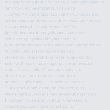
kuhnyaofabrikaufabrik.ru
kitubeu-2-kuhnyanazakaz.ru
xehyroo-5-kuhnyanazakaz.ru
cs-68.ru
guzywia-4-kuhnyanazakaz.ru
mir-tk.ru
vlknrussia.ru
cs68.ru
vladivostok-map.ru
video-seks.ru
bankaribi.ru
raszar.ru
vskrytie-zamkov-moskva113.ru
lipetsktelecom.ru
tovudyi4kuhnyanazakaz.ru
seksuzb.ru
guzywia4kuhnyanazakaz.ru
fabrikaofabrikaokuhny.ru
kuhnyaekuhnyaafabrika.ru
kuhnyaykuhnyayfabrika.ru
e-abis1c.ru
store-brawl-stars.ru
kts-services.ru
dark-sand.ru
sindika-01.ru
sp-life.ru
x-legion.ru
sib-archives.ru
e-abis-1-c.ru
sindika01.ru
venda-festival.ru
store-brawlstars.ru
dooraleksandria.ru
antenna-highly.ru
mine-lab-msk.ru
1-mus.ru
3-sex-porn.ru
ban-damn.ru
purse-factory.ru
viagra-tablet.ru
fasbags.ru
adler-jun.ru
bandamn.ru
fincontech.ru
3sexporn.ru
1mus.ru
darksand.ru
rebus-toys.ru
minelab-msk.ru
rtdco.ru