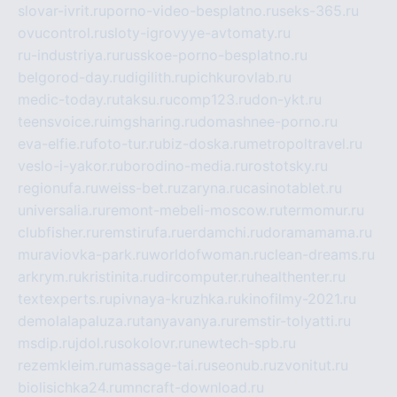
slovar-ivrit.ru
porno-video-besplatno.ru
seks-365.ru
ovucontrol.ru
sloty-igrovyye-avtomaty.ru
ru-industriya.ru
russkoe-porno-besplatno.ru
belgorod-day.ru
digilith.ru
pichkurovlab.ru
medic-today.ru
taksu.ru
comp123.ru
don-ykt.ru
teensvoice.ru
imgsharing.ru
domashnee-porno.ru
eva-elfie.ru
foto-tur.ru
biz-doska.ru
metropoltravel.ru
veslo-i-yakor.ru
borodino-media.ru
rostotsky.ru
regionufa.ru
weiss-bet.ru
zaryna.ru
casinotablet.ru
universalia.ru
remont-mebeli-moscow.ru
termomur.ru
clubfisher.ru
remstirufa.ru
erdamchi.ru
doramamama.ru
muraviovka-park.ru
worldofwoman.ru
clean-dreams.ru
arkrym.ru
kristinita.ru
dircomputer.ru
healthenter.ru
textexperts.ru
pivnaya-kruzhka.ru
kinofilmy-2021.ru
demolalapaluza.ru
tanyavanya.ru
remstir-tolyatti.ru
msdip.ru
jdol.ru
sokolovr.ru
newtech-spb.ru
rezemkleim.ru
massage-tai.ru
seonub.ru
zvonitut.ru
biolisichka24.ru
mncraft-download.ru