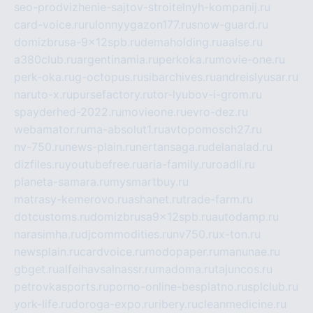
seo-prodvizhenie-sajtov-stroitelnyh-kompanij.ru
card-voice.ru
rulonnyygazon177.ru
snow-guard.ru
domizbrusa-9x12spb.ru
demaholding.ru
aalse.ru
a380club.ru
argentinamia.ru
perkoka.ru
movie-one.ru
perk-oka.ru
g-octopus.ru
sibarchives.ru
andreislyusar.ru
naruto-x.ru
pursefactory.ru
tor-lyubov-i-grom.ru
spayderhed-2022.ru
movieone.ru
evro-dez.ru
webamator.ru
ma-absolut1.ru
avtopomosch27.ru
nv-750.ru
news-plain.ru
nertansaga.ru
delanalad.ru
dizfiles.ru
youtubefree.ru
aria-family.ru
roadli.ru
planeta-samara.ru
mysmartbuy.ru
matrasy-kemerovo.ru
ashanet.ru
trade-farm.ru
dotcustoms.ru
domizbrusa9x12spb.ru
autodamp.ru
narasimha.ru
djcommodities.ru
nv750.ru
x-ton.ru
newsplain.ru
cardvoice.ru
modopaper.ru
manunae.ru
gbget.ru
alfeihavsalnassr.ru
madoma.ru
tajuncos.ru
petrovkasports.ru
porno-online-besplatno.ru
splclub.ru
york-life.ru
doroga-expo.ru
ribery.ru
cleanmedicine.ru