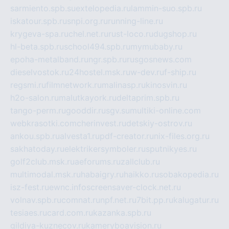
sarmiento.spb.su
extelopedia.ru
lammin-suo.spb.ru
iskatour.spb.ru
snpi.org.ru
running-line.ru
krygeva-spa.ru
chel.net.ru
rust-loco.ru
dugshop.ru
hl-beta.spb.ru
school494.spb.ru
mymubaby.ru
epoha-metalband.ru
ngr.spb.ru
rusgosnews.com
dieselvostok.ru
24hostel.msk.ru
w-dev.ru
f-ship.ru
regsmi.ru
filmnetwork.ru
malinasp.ru
kinosvin.ru
h2o-salon.ru
malutkayork.ru
deltaprim.spb.ru
tango-perm.ru
gooddir.ru
sgv.su
multiki-online.com
webkrasotki.com
cherinvest.ru
detskiy-ostrov.ru
ankou.spb.ru
alvesta1.ru
pdf-creator.ru
nix-files.org.ru
sakhatoday.ru
elektrikersymboler.ru
sputnikyes.ru
golf2club.msk.ru
aeforums.ru
zallclub.ru
multimodal.msk.ru
habaigry.ru
haikko.ru
sobakopedia.ru
isz-fest.ru
ewnc.info
screensaver-clock.net.ru
volnav.spb.ru
comnat.ru
npf.net.ru
7bit.pp.ru
kalugatur.ru
tesiaes.ru
card.com.ru
kazanka.spb.ru
gildiya-kuznecov.ru
kameryboavision.ru