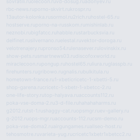
sovratili.ru
olecoon.ru
vd-dosug.ru
adonyev.ru
rbc-news.ru
porno-skvirt.ru
krospr.ru
13autor-kolonka.ru
sormol.ru
2rich.ru
hostel-65.ru
hostserve.ru
porno-na-russkom.ru
mishinlab.ru
neznobi.ru
bigfatcc.ru
habble.ru
starbucksvia.ru
delfinet.ru
silvernano.ru
elestal.ru
vektor-doroga.ru
velotrenajery.ru
pronso54.ru
lenasever.ru
lovinskix.ru
show-pets.ru
smartnews03.ru
discofoxworld.ru
miraclecoon.ru
pongup.ru
hostel65.ru
liura.ru
glasspb.ru
firehunters.ru
gribowo.ru
gnalis.ru
bulkitula.ru
hometown-france.ru
1-xbeticricetc-1-xbetti-5.ru
shop-garena.ru
cricetc-1-xbetr-1-xbetcc-2.ru
one-life-story.ru
top-halyava.ru
accounts112.ru
poka-vse-doma-2.ru
3-d-file.ru
hahahaharms.ru
g2012.ru
tst-1.ru
shaggy-cat.ru
opsmgr.ru
ev-gallery.ru
g-2012.ru
ops-mgr.ru
accounts-112.ru
csm-demo.ru
poka-vse-doma2.ru
airgungames.ru
allseo-host.ru
tehosmotre.ru
varieta-yug.ru
cricetc1xbetr1xbetcc2.ru