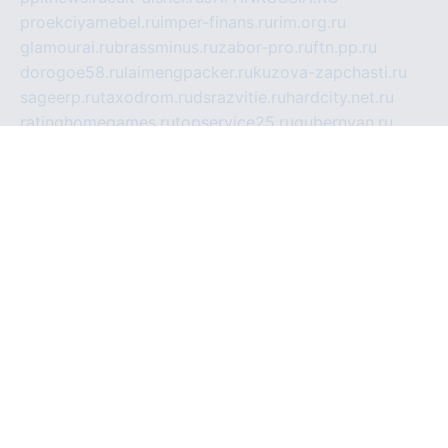
proekciyamebel.ru
imper-finans.ru
rim.org.ru
glamourai.ru
brassminus.ru
zabor-pro.ru
ftn.pp.ru
dorogoe58.ru
laimengpacker.ru
kuzova-zapchasti.ru
sageerp.ru
taxodrom.ru
dsrazvitie.ru
hardcity.net.ru
ratinghomegames.ru
topservice25.ru
gubernyan.ru
gtglasslined.ru
ii4.ru
tssport.spb.ru
andorra24.com
blackwallstreet.ru
oboimos.ru
optim-doors.com.ru
ikuch.ru
nycr.org.ru
npa21.ru
vremya-ch.spb.ru
desert000.ru
ivtorgi.ru
ifiori.ru
catalog-statei.ru
dcv.org.ru
spetsmaster174.ru
ipkameryhiseeu.ru
dum26.ru
ruspol.spb.ru
fr-opendp.ru
kam-solnyshko.ru
cheyenne-arapaho.ru
sevzapmetal.spb.ru
ted-lapidus.spb.ru
parasite-eliminator.ru
sigma-complete.ru
modernworld.ru
dama-moda.ru
eholot-group.ru
sk-nvkz.ru
DRONGOLD.RU
democratia2.ru
i-farmer.ru
mass-sport.org
jablonex.spb.ru
bookmess.ru
linkword.ru
refineua.com.ru
cs-spec.net.ru
altay-mebel.ru