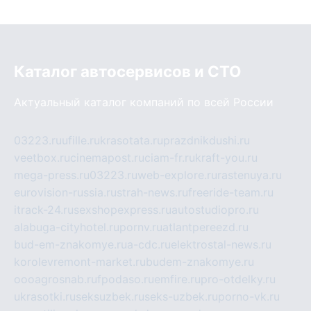
Каталог автосервисов и СТО
Актуальный каталог компаний по всей России
03223.ru
ufille.ru
krasotata.ru
prazdnikdushi.ru
veetbox.ru
cinemapost.ru
ciam-fr.ru
kraft-you.ru
mega-press.ru
03223.ru
web-explore.ru
rastenuya.ru
eurovision-russia.ru
strah-news.ru
freeride-team.ru
itrack-24.ru
sexshopexpress.ru
autostudiopro.ru
alabuga-cityhotel.ru
pornv.ru
atlantpereezd.ru
bud-em-znakomye.ru
a-cdc.ru
elektrostal-news.ru
korolevremont-market.ru
budem-znakomye.ru
oooagrosnab.ru
fpodaso.ru
emfire.ru
pro-otdelky.ru
ukrasotki.ru
seksuzbek.ru
seks-uzbek.ru
porno-vk.ru