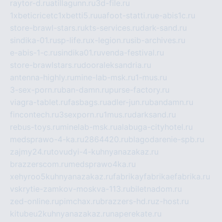
raytor-d.ru
atillagunn.ru
3d-file.ru
1xbeticricetc1xbetti5.ru
uafoot-statti.ru
e-abis1c.ru
store-brawl-stars.ru
kts-services.ru
dark-sand.ru
sindika-01.ru
sp-life.ru
x-legion.ru
sib-archives.ru
e-abis-1-c.ru
sindika01.ru
venda-festival.ru
store-brawlstars.ru
dooraleksandria.ru
antenna-highly.ru
mine-lab-msk.ru
1-mus.ru
3-sex-porn.ru
ban-damn.ru
purse-factory.ru
viagra-tablet.ru
fasbags.ru
adler-jun.ru
bandamn.ru
fincontech.ru
3sexporn.ru
1mus.ru
darksand.ru
rebus-toys.ru
minelab-msk.ru
alabuga-cityhotel.ru
medsprawo-4-ka.ru
2864420.ru
blagodarenie-spb.ru
zajmy24.ru
tovudyi-4-kuhnyanazakaz.ru
brazzerscom.ru
medsprawo4ka.ru
xehyroo5kuhnyanazakaz.ru
fabrikayfabrikaefabrika.ru
vskrytie-zamkov-moskva-113.ru
biletnadom.ru
zed-online.ru
pimchax.ru
brazzers-hd.ru
z-host.ru
kitubeu2kuhnyanazakaz.ru
naperekate.ru