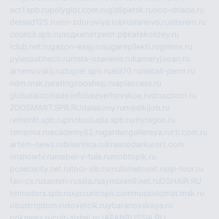
act1.spb.ru
polyglot.com.ru
gidlipetsk.ru
ooo-driada.ru
detsad125.ru
mir-zdoroviya.ru
bruslanovo.ru
siterem.ru
council.spb.ru
лодкипатриот.рф
kafekolizey.ru
iclub.net.ru
gazon-easy.ru
sugarepilekb.ru
grinox.ru
pylesostineco.ru
msts-ozarenie.ru
kameryjooan.ru
artemovskij.ru
dopler.spb.ru
aid70.ru
metall-perm.ru
ndm.msk.ru
ratingzooshop.ru
apiaccess.ru
globalautotrade.info
bezverhovskoe.ru
drsschool.ru
ZOOSMART.SPB.RU
dalakony.ru
medikijob.ru
remontt.spb.ru
photostudia.spb.ru
myragon.ru
terramia.ru
academy62.ru
gardengallereya.ru
rti.com.ru
artem-news.ru
biserinca.ru
krasnodarkurort.com
imshowtv.ru
mebel-v-tule.ru
mobtopik.ru
pcsecurity.net.ru
tool-sib.ru
multimetrunit.ru
sp-tour.ru
fan-cs.ru
santeh-russia.ru
symbian9.net.ru
DSHAIR.RU
tmmotors.spb.ru
xjocuricopii.com
musavtomat.msk.ru
obustrojdom.ru
sovetcik.ru
ybaranovskaya.ru
ppknews.ru
cult-alshei.ru
JAPANRUSSIA.RU