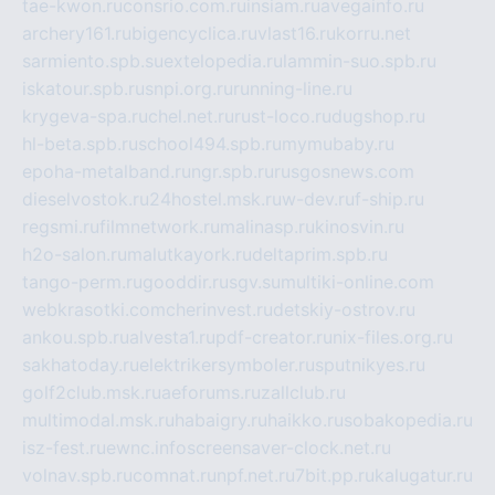
tae-kwon.ru
consrio.com.ru
insiam.ru
avegainfo.ru
archery161.ru
bigencyclica.ru
vlast16.ru
korru.net
sarmiento.spb.su
extelopedia.ru
lammin-suo.spb.ru
iskatour.spb.ru
snpi.org.ru
running-line.ru
krygeva-spa.ru
chel.net.ru
rust-loco.ru
dugshop.ru
hl-beta.spb.ru
school494.spb.ru
mymubaby.ru
epoha-metalband.ru
ngr.spb.ru
rusgosnews.com
dieselvostok.ru
24hostel.msk.ru
w-dev.ru
f-ship.ru
regsmi.ru
filmnetwork.ru
malinasp.ru
kinosvin.ru
h2o-salon.ru
malutkayork.ru
deltaprim.spb.ru
tango-perm.ru
gooddir.ru
sgv.su
multiki-online.com
webkrasotki.com
cherinvest.ru
detskiy-ostrov.ru
ankou.spb.ru
alvesta1.ru
pdf-creator.ru
nix-files.org.ru
sakhatoday.ru
elektrikersymboler.ru
sputnikyes.ru
golf2club.msk.ru
aeforums.ru
zallclub.ru
multimodal.msk.ru
habaigry.ru
haikko.ru
sobakopedia.ru
isz-fest.ru
ewnc.info
screensaver-clock.net.ru
volnav.spb.ru
comnat.ru
npf.net.ru
7bit.pp.ru
kalugatur.ru