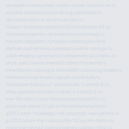
ukrasotki.ru
seksuzbek.ru
seks-uzbek.ru
porno-vk.ru
sovratili.ru
olecoon.ru
vd-dosug.ru
adonyev.ru
rbc-news.ru
porno-skvirt.ru
krospr.ru
13autor-kolonka.ru
sormol.ru
2rich.ru
hostel-65.ru
hostserve.ru
porno-na-russkom.ru
mishinlab.ru
neznobi.ru
bigfatcc.ru
habble.ru
starbucksvia.ru
delfinet.ru
silvernano.ru
elestal.ru
vektor-doroga.ru
velotrenajery.ru
pronso54.ru
lenasever.ru
lovinskix.ru
show-pets.ru
smartnews03.ru
discofoxworld.ru
miraclecoon.ru
pongup.ru
hostel65.ru
liura.ru
glasspb.ru
firehunters.ru
gribowo.ru
gnalis.ru
bulkitula.ru
hometown-france.ru
1-xbeticricetc-1-xbetti-5.ru
shop-garena.ru
cricetc-1-xbetr-1-xbetcc-2.ru
one-life-story.ru
top-halyava.ru
accounts112.ru
poka-vse-doma-2.ru
3-d-file.ru
hahahaharms.ru
g2012.ru
tst-1.ru
shaggy-cat.ru
opsmgr.ru
ev-gallery.ru
g-2012.ru
ops-mgr.ru
accounts-112.ru
csm-demo.ru
poka-vse-doma2.ru
airgungames.ru
allseo-host.ru