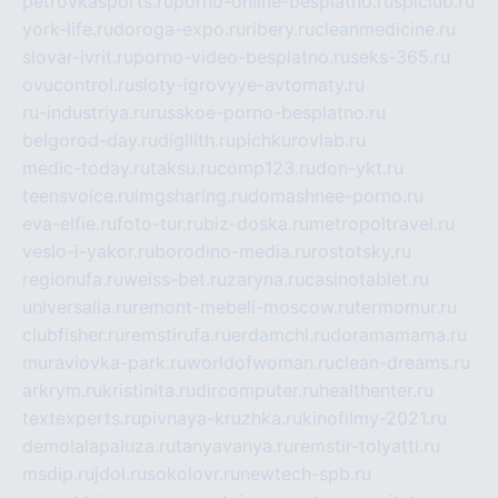
petrovkasports.ru
porno-online-besplatno.ru
splclub.ru
york-life.ru
doroga-expo.ru
ribery.ru
cleanmedicine.ru
slovar-ivrit.ru
porno-video-besplatno.ru
seks-365.ru
ovucontrol.ru
sloty-igrovyye-avtomaty.ru
ru-industriya.ru
russkoe-porno-besplatno.ru
belgorod-day.ru
digilith.ru
pichkurovlab.ru
medic-today.ru
taksu.ru
comp123.ru
don-ykt.ru
teensvoice.ru
imgsharing.ru
domashnee-porno.ru
eva-elfie.ru
foto-tur.ru
biz-doska.ru
metropoltravel.ru
veslo-i-yakor.ru
borodino-media.ru
rostotsky.ru
regionufa.ru
weiss-bet.ru
zaryna.ru
casinotablet.ru
universalia.ru
remont-mebeli-moscow.ru
termomur.ru
clubfisher.ru
remstirufa.ru
erdamchi.ru
doramamama.ru
muraviovka-park.ru
worldofwoman.ru
clean-dreams.ru
arkrym.ru
kristinita.ru
dircomputer.ru
healthenter.ru
textexperts.ru
pivnaya-kruzhka.ru
kinofilmy-2021.ru
demolalapaluza.ru
tanyavanya.ru
remstir-tolyatti.ru
msdip.ru
jdol.ru
sokolovr.ru
newtech-spb.ru