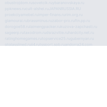
obustrojdom.ru
sovetcik.ru
ybaranovskaya.ru
ppknews.ru
cult-alshei.ru
JAPANRUSSIA.RU
proekciyamebel.ru
imper-finans.ru
rim.org.ru
glamourai.ru
brassminus.ru
zabor-pro.ru
ftn.pp.ru
dorogoe58.ru
laimengpacker.ru
kuzova-zapchasti.ru
sageerp.ru
taxodrom.ru
dsrazvitie.ru
hardcity.net.ru
ratinghomegames.ru
topservice25.ru
gubernyan.ru
gtglasslined.ru
ii4.ru
tssport.spb.ru
andorra24.com
blackwallstreet.ru
oboimos.ru
optim-doors.com.ru
ikuch.ru
nycr.org.ru
npa21.ru
vremya-ch.spb.ru
desert000.ru
ivtorgi.ru
ifiori.ru
catalog-statei.ru
dcv.org.ru
spetsmaster174.ru
ipkameryhiseeu.ru
dum26.ru
ruspol.spb.ru
fr-opendp.ru
kam-solnyshko.ru
cheyenne-arapaho.ru
sevzapmetal.spb.ru
ted-lapidus.spb.ru
parasite-eliminator.ru
sigma-complete.ru
modernworld.ru
dama-moda.ru
eholot-group.ru
sk-nvkz.ru
DRONGOLD.RU
democratia2.ru
i-farmer.ru
mass-sport.org