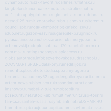
dynamoauto.ru
szk-favorit.ru
carlines.ru
flatnsk.ru
kingbolenskaner.ru
alex-motor.ru
astroline.net.ru
act1.spb.ru
polyglot.com.ru
gidlipetsk.ru
ooo-driada.ru
detsad125.ru
mir-zdoroviya.ru
bruslanovo.ru
siterem.ru
council.spb.ru
лодкипатриот.рф
kafekolizey.ru
iclub.net.ru
gazon-easy.ru
sugarepilekb.ru
grinox.ru
pylesostineco.ru
msts-ozarenie.ru
kameryjooan.ru
artemovskij.ru
dopler.spb.ru
aid70.ru
metall-perm.ru
ndm.msk.ru
ratingzooshop.ru
apiaccess.ru
globalautotrade.info
bezverhovskoe.ru
drsschool.ru
ZOOSMART.SPB.RU
dalakony.ru
medikijob.ru
remontt.spb.ru
photostudia.spb.ru
myragon.ru
terramia.ru
academy62.ru
gardengallereya.ru
rti.com.ru
artem-news.ru
biserinca.ru
krasnodarkurort.com
imshowtv.ru
mebel-v-tule.ru
mobtopik.ru
pcsecurity.net.ru
tool-sib.ru
multimetrunit.ru
sp-tour.ru
fan-cs.ru
santeh-russia.ru
symbian9.net.ru
DSHAIR.RU
tmmotors.spb.ru
xjocuricopii.com
musavtomat.msk.ru