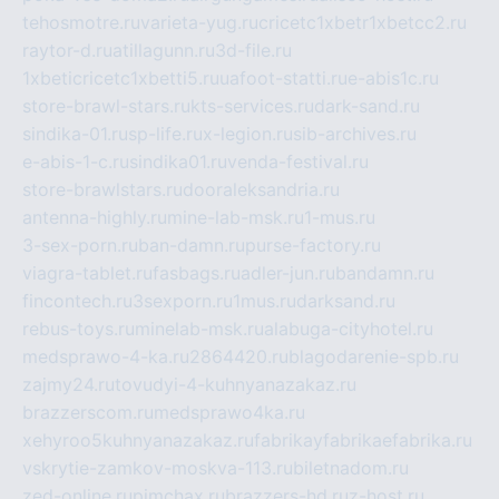
tehosmotre.ru
varieta-yug.ru
cricetc1xbetr1xbetcc2.ru
raytor-d.ru
atillagunn.ru
3d-file.ru
1xbeticricetc1xbetti5.ru
uafoot-statti.ru
e-abis1c.ru
store-brawl-stars.ru
kts-services.ru
dark-sand.ru
sindika-01.ru
sp-life.ru
x-legion.ru
sib-archives.ru
e-abis-1-c.ru
sindika01.ru
venda-festival.ru
store-brawlstars.ru
dooraleksandria.ru
antenna-highly.ru
mine-lab-msk.ru
1-mus.ru
3-sex-porn.ru
ban-damn.ru
purse-factory.ru
viagra-tablet.ru
fasbags.ru
adler-jun.ru
bandamn.ru
fincontech.ru
3sexporn.ru
1mus.ru
darksand.ru
rebus-toys.ru
minelab-msk.ru
alabuga-cityhotel.ru
medsprawo-4-ka.ru
2864420.ru
blagodarenie-spb.ru
zajmy24.ru
tovudyi-4-kuhnyanazakaz.ru
brazzerscom.ru
medsprawo4ka.ru
xehyroo5kuhnyanazakaz.ru
fabrikayfabrikaefabrika.ru
vskrytie-zamkov-moskva-113.ru
biletnadom.ru
zed-online.ru
pimchax.ru
brazzers-hd.ru
z-host.ru