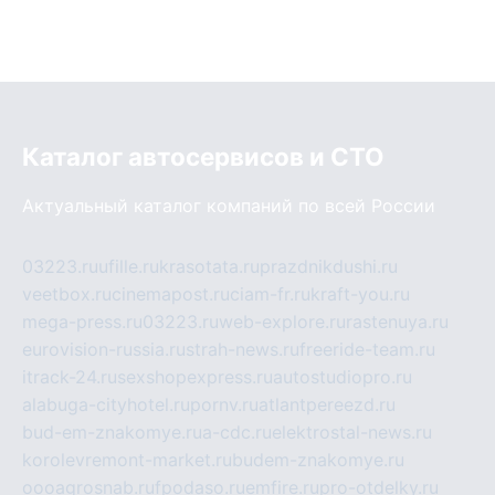
Каталог автосервисов и СТО
Актуальный каталог компаний по всей России
03223.ru
ufille.ru
krasotata.ru
prazdnikdushi.ru
veetbox.ru
cinemapost.ru
ciam-fr.ru
kraft-you.ru
mega-press.ru
03223.ru
web-explore.ru
rastenuya.ru
eurovision-russia.ru
strah-news.ru
freeride-team.ru
itrack-24.ru
sexshopexpress.ru
autostudiopro.ru
alabuga-cityhotel.ru
pornv.ru
atlantpereezd.ru
bud-em-znakomye.ru
a-cdc.ru
elektrostal-news.ru
korolevremont-market.ru
budem-znakomye.ru
oooagrosnab.ru
fpodaso.ru
emfire.ru
pro-otdelky.ru