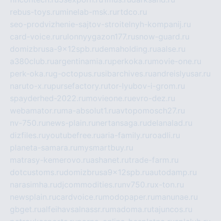
rebus-toys.ru
minelab-msk.ru
rtdco.ru
seo-prodvizhenie-sajtov-stroitelnyh-kompanij.ru
card-voice.ru
rulonnyygazon177.ru
snow-guard.ru
domizbrusa-9x12spb.ru
demaholding.ru
aalse.ru
a380club.ru
argentinamia.ru
perkoka.ru
movie-one.ru
perk-oka.ru
g-octopus.ru
sibarchives.ru
andreislyusar.ru
naruto-x.ru
pursefactory.ru
tor-lyubov-i-grom.ru
spayderhed-2022.ru
movieone.ru
evro-dez.ru
webamator.ru
ma-absolut1.ru
avtopomosch27.ru
nv-750.ru
news-plain.ru
nertansaga.ru
delanalad.ru
dizfiles.ru
youtubefree.ru
aria-family.ru
roadli.ru
planeta-samara.ru
mysmartbuy.ru
matrasy-kemerovo.ru
ashanet.ru
trade-farm.ru
dotcustoms.ru
domizbrusa9x12spb.ru
autodamp.ru
narasimha.ru
djcommodities.ru
nv750.ru
x-ton.ru
newsplain.ru
cardvoice.ru
modopaper.ru
manunae.ru
gbget.ru
alfeihavsalnassr.ru
madoma.ru
tajuncos.ru