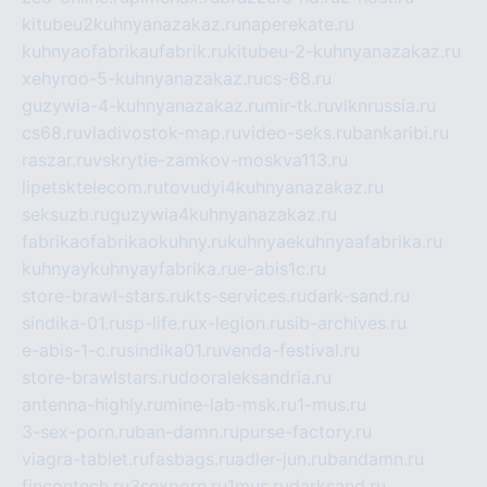
kitubeu2kuhnyanazakaz.ru
naperekate.ru
kuhnyaofabrikaufabrik.ru
kitubeu-2-kuhnyanazakaz.ru
xehyroo-5-kuhnyanazakaz.ru
cs-68.ru
guzywia-4-kuhnyanazakaz.ru
mir-tk.ru
vlknrussia.ru
cs68.ru
vladivostok-map.ru
video-seks.ru
bankaribi.ru
raszar.ru
vskrytie-zamkov-moskva113.ru
lipetsktelecom.ru
tovudyi4kuhnyanazakaz.ru
seksuzb.ru
guzywia4kuhnyanazakaz.ru
fabrikaofabrikaokuhny.ru
kuhnyaekuhnyaafabrika.ru
kuhnyaykuhnyayfabrika.ru
e-abis1c.ru
store-brawl-stars.ru
kts-services.ru
dark-sand.ru
sindika-01.ru
sp-life.ru
x-legion.ru
sib-archives.ru
e-abis-1-c.ru
sindika01.ru
venda-festival.ru
store-brawlstars.ru
dooraleksandria.ru
antenna-highly.ru
mine-lab-msk.ru
1-mus.ru
3-sex-porn.ru
ban-damn.ru
purse-factory.ru
viagra-tablet.ru
fasbags.ru
adler-jun.ru
bandamn.ru
fincontech.ru
3sexporn.ru
1mus.ru
darksand.ru