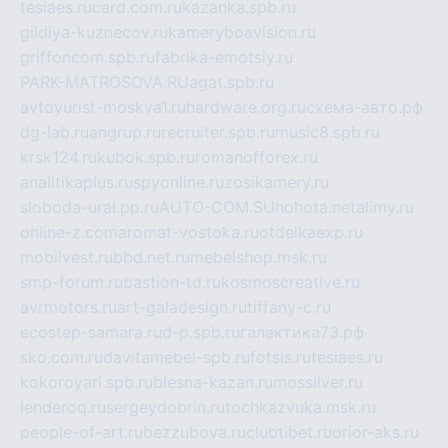
tesiaes.ru
card.com.ru
kazanka.spb.ru
gildiya-kuznecov.ru
kameryboavision.ru
griffoncom.spb.ru
fabrika-emotsiy.ru
PARK-MATROSOVA.RU
agat.spb.ru
avtoyurist-moskva1.ru
hardware.org.ru
схема-авто.рф
dg-lab.ru
angrup.ru
recruiter.spb.ru
music8.spb.ru
krsk124.ru
kubok.spb.ru
romanofforex.ru
analitikaplus.ru
spyonline.ru
zosikamery.ru
sloboda-ural.pp.ru
AUTO-COM.SU
hohota.net
alimy.ru
online-z.com
aromat-vostoka.ru
otdelkaexp.ru
mobilvest.ru
bbd.net.ru
mebelshop.msk.ru
smp-forum.ru
bastion-td.ru
kosmoscreative.ru
avrmotors.ru
art-galadesign.ru
tiffany-c.ru
ecostep-samara.ru
d-p.spb.ru
галактика73.рф
sko.com.ru
davitamebel-spb.ru
fotsis.ru
tesiaes.ru
kokoroyari.spb.ru
blesna-kazan.ru
mossilver.ru
lenderoq.ru
sergeydobrin.ru
tochkazvuka.msk.ru
people-of-art.ru
bezzubova.ru
clubtibet.ru
orior-aks.ru