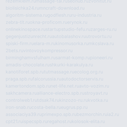
rezemkleim.ru
massage-tai.ru
seonub.ru
zvonitut.ru
biolisichka24.ru
mncraft-download.ru
algoritm-sistema.ru
godflesh.ru
ru-industria.ru
zebra-tlt.ru
okna-proficom.ru
erynok.ru
onlinekinospace.ru
startupstudio-fefu.ru
zarges-ru.ru
gegenjustizunrecht.ru
autobalashov.ru
utrovortu.ru
spiski-firm.ru
elara-m.ru
kinomusorka.ru
mkcslava.ru
2bets.ru
vintovoykompressor.ru
birminghamvsfulham.ru
sarmat-komp.ru
pioneeri.ru
amadis-chocolate.ru
shkurki-karakulya.ru
kanotiforet.spb.ru
tutmassage.ru
ecolog.org.ru
praga.spb.ru
falcorussia.ru
autodoctorservis.ru
kamertondom.spb.ru
net-life.net.ru
avto-vozim.ru
sakhcamera.ru
alliance-electro.spb.ru
stroyavt.ru
controlweb1.ru
tdsak74.ru
kinzozo-ru.ru
kvotka.ru
iron-snab.ru
costa-bella.ru
eugrus.pp.ru
associaciya39.ru
primexpo.spb.ru
bezmorchin.ru
ia2.ru
cpt21.ru
ispecspb.ru
regahost.ru
kolosok-elita.ru