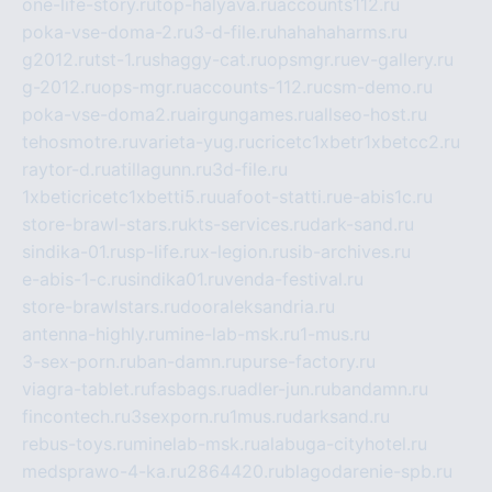
one-life-story.ru
top-halyava.ru
accounts112.ru
poka-vse-doma-2.ru
3-d-file.ru
hahahaharms.ru
g2012.ru
tst-1.ru
shaggy-cat.ru
opsmgr.ru
ev-gallery.ru
g-2012.ru
ops-mgr.ru
accounts-112.ru
csm-demo.ru
poka-vse-doma2.ru
airgungames.ru
allseo-host.ru
tehosmotre.ru
varieta-yug.ru
cricetc1xbetr1xbetcc2.ru
raytor-d.ru
atillagunn.ru
3d-file.ru
1xbeticricetc1xbetti5.ru
uafoot-statti.ru
e-abis1c.ru
store-brawl-stars.ru
kts-services.ru
dark-sand.ru
sindika-01.ru
sp-life.ru
x-legion.ru
sib-archives.ru
e-abis-1-c.ru
sindika01.ru
venda-festival.ru
store-brawlstars.ru
dooraleksandria.ru
antenna-highly.ru
mine-lab-msk.ru
1-mus.ru
3-sex-porn.ru
ban-damn.ru
purse-factory.ru
viagra-tablet.ru
fasbags.ru
adler-jun.ru
bandamn.ru
fincontech.ru
3sexporn.ru
1mus.ru
darksand.ru
rebus-toys.ru
minelab-msk.ru
alabuga-cityhotel.ru
medsprawo-4-ka.ru
2864420.ru
blagodarenie-spb.ru