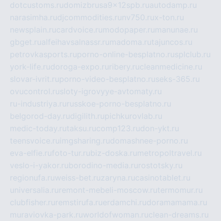
dotcustoms.ru
domizbrusa9x12spb.ru
autodamp.ru
narasimha.ru
djcommodities.ru
nv750.ru
x-ton.ru
newsplain.ru
cardvoice.ru
modopaper.ru
manunae.ru
gbget.ru
alfeihavsalnassr.ru
madoma.ru
tajuncos.ru
petrovkasports.ru
porno-online-besplatno.ru
splclub.ru
york-life.ru
doroga-expo.ru
ribery.ru
cleanmedicine.ru
slovar-ivrit.ru
porno-video-besplatno.ru
seks-365.ru
ovucontrol.ru
sloty-igrovyye-avtomaty.ru
ru-industriya.ru
russkoe-porno-besplatno.ru
belgorod-day.ru
digilith.ru
pichkurovlab.ru
medic-today.ru
taksu.ru
comp123.ru
don-ykt.ru
teensvoice.ru
imgsharing.ru
domashnee-porno.ru
eva-elfie.ru
foto-tur.ru
biz-doska.ru
metropoltravel.ru
veslo-i-yakor.ru
borodino-media.ru
rostotsky.ru
regionufa.ru
weiss-bet.ru
zaryna.ru
casinotablet.ru
universalia.ru
remont-mebeli-moscow.ru
termomur.ru
clubfisher.ru
remstirufa.ru
erdamchi.ru
doramamama.ru
muraviovka-park.ru
worldofwoman.ru
clean-dreams.ru