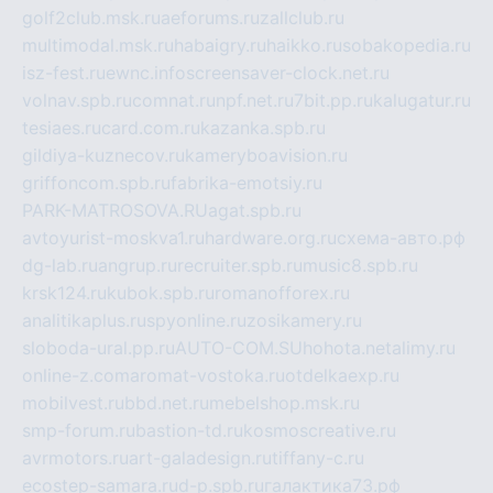
golf2club.msk.ru
aeforums.ru
zallclub.ru
multimodal.msk.ru
habaigry.ru
haikko.ru
sobakopedia.ru
isz-fest.ru
ewnc.info
screensaver-clock.net.ru
volnav.spb.ru
comnat.ru
npf.net.ru
7bit.pp.ru
kalugatur.ru
tesiaes.ru
card.com.ru
kazanka.spb.ru
gildiya-kuznecov.ru
kameryboavision.ru
griffoncom.spb.ru
fabrika-emotsiy.ru
PARK-MATROSOVA.RU
agat.spb.ru
avtoyurist-moskva1.ru
hardware.org.ru
схема-авто.рф
dg-lab.ru
angrup.ru
recruiter.spb.ru
music8.spb.ru
krsk124.ru
kubok.spb.ru
romanofforex.ru
analitikaplus.ru
spyonline.ru
zosikamery.ru
sloboda-ural.pp.ru
AUTO-COM.SU
hohota.net
alimy.ru
online-z.com
aromat-vostoka.ru
otdelkaexp.ru
mobilvest.ru
bbd.net.ru
mebelshop.msk.ru
smp-forum.ru
bastion-td.ru
kosmoscreative.ru
avrmotors.ru
art-galadesign.ru
tiffany-c.ru
ecostep-samara.ru
d-p.spb.ru
галактика73.рф