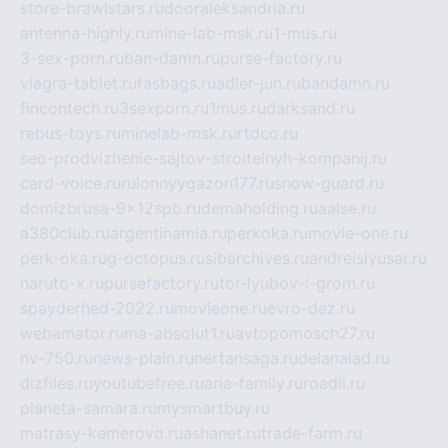
store-brawlstars.ru
dooraleksandria.ru
antenna-highly.ru
mine-lab-msk.ru
1-mus.ru
3-sex-porn.ru
ban-damn.ru
purse-factory.ru
viagra-tablet.ru
fasbags.ru
adler-jun.ru
bandamn.ru
fincontech.ru
3sexporn.ru
1mus.ru
darksand.ru
rebus-toys.ru
minelab-msk.ru
rtdco.ru
seo-prodvizhenie-sajtov-stroitelnyh-kompanij.ru
card-voice.ru
rulonnyygazon177.ru
snow-guard.ru
domizbrusa-9x12spb.ru
demaholding.ru
aalse.ru
a380club.ru
argentinamia.ru
perkoka.ru
movie-one.ru
perk-oka.ru
g-octopus.ru
sibarchives.ru
andreislyusar.ru
naruto-x.ru
pursefactory.ru
tor-lyubov-i-grom.ru
spayderhed-2022.ru
movieone.ru
evro-dez.ru
webamator.ru
ma-absolut1.ru
avtopomosch27.ru
nv-750.ru
news-plain.ru
nertansaga.ru
delanalad.ru
dizfiles.ru
youtubefree.ru
aria-family.ru
roadli.ru
planeta-samara.ru
mysmartbuy.ru
matrasy-kemerovo.ru
ashanet.ru
trade-farm.ru