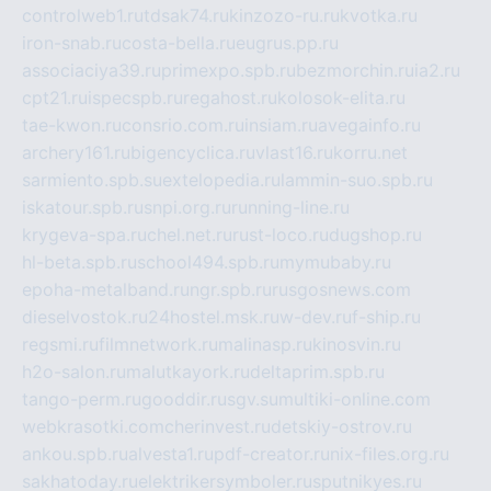
controlweb1.ru
tdsak74.ru
kinzozo-ru.ru
kvotka.ru
iron-snab.ru
costa-bella.ru
eugrus.pp.ru
associaciya39.ru
primexpo.spb.ru
bezmorchin.ru
ia2.ru
cpt21.ru
ispecspb.ru
regahost.ru
kolosok-elita.ru
tae-kwon.ru
consrio.com.ru
insiam.ru
avegainfo.ru
archery161.ru
bigencyclica.ru
vlast16.ru
korru.net
sarmiento.spb.su
extelopedia.ru
lammin-suo.spb.ru
iskatour.spb.ru
snpi.org.ru
running-line.ru
krygeva-spa.ru
chel.net.ru
rust-loco.ru
dugshop.ru
hl-beta.spb.ru
school494.spb.ru
mymubaby.ru
epoha-metalband.ru
ngr.spb.ru
rusgosnews.com
dieselvostok.ru
24hostel.msk.ru
w-dev.ru
f-ship.ru
regsmi.ru
filmnetwork.ru
malinasp.ru
kinosvin.ru
h2o-salon.ru
malutkayork.ru
deltaprim.spb.ru
tango-perm.ru
gooddir.ru
sgv.su
multiki-online.com
webkrasotki.com
cherinvest.ru
detskiy-ostrov.ru
ankou.spb.ru
alvesta1.ru
pdf-creator.ru
nix-files.org.ru
sakhatoday.ru
elektrikersymboler.ru
sputnikyes.ru