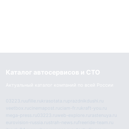
Каталог автосервисов и СТО
Актуальный каталог компаний по всей России
03223.ru
ufille.ru
krasotata.ru
prazdnikdushi.ru
veetbox.ru
cinemapost.ru
ciam-fr.ru
kraft-you.ru
mega-press.ru
03223.ru
web-explore.ru
rastenuya.ru
eurovision-russia.ru
strah-news.ru
freeride-team.ru