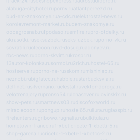
itrack-24.ru
sexshopexpress.ru
autostudiopro.ru
alabuga-cityhotel.ru
pornv.ru
atlantpereezd.ru
bud-em-znakomye.ru
a-cdc.ru
elektrostal-news.ru
korolevremont-market.ru
budem-znakomye.ru
oooagrosnab.ru
fpodaso.ru
emfire.ru
pro-otdelky.ru
ukrasotki.ru
seksuzbek.ru
seks-uzbek.ru
porno-vk.ru
sovratili.ru
olecoon.ru
vd-dosug.ru
adonyev.ru
rbc-news.ru
porno-skvirt.ru
krospr.ru
13autor-kolonka.ru
sormol.ru
2rich.ru
hostel-65.ru
hostserve.ru
porno-na-russkom.ru
mishinlab.ru
neznobi.ru
bigfatcc.ru
habble.ru
starbucksvia.ru
delfinet.ru
silvernano.ru
elestal.ru
vektor-doroga.ru
velotrenajery.ru
pronso54.ru
lenasever.ru
lovinskix.ru
show-pets.ru
smartnews03.ru
discofoxworld.ru
miraclecoon.ru
pongup.ru
hostel65.ru
liura.ru
glasspb.ru
firehunters.ru
gribowo.ru
gnalis.ru
bulkitula.ru
hometown-france.ru
1-xbeticricetc-1-xbetti-5.ru
shop-garena.ru
cricetc-1-xbetr-1-xbetcc-2.ru