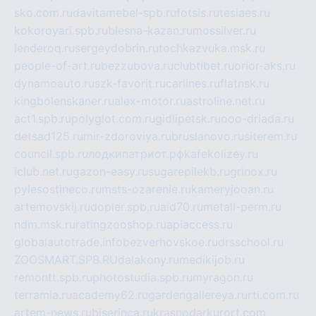
sko.com.ru
davitamebel-spb.ru
fotsis.ru
tesiaes.ru
kokoroyari.spb.ru
blesna-kazan.ru
mossilver.ru
lenderoq.ru
sergeydobrin.ru
tochkazvuka.msk.ru
people-of-art.ru
bezzubova.ru
clubtibet.ru
orior-aks.ru
dynamoauto.ru
szk-favorit.ru
carlines.ru
flatnsk.ru
kingbolenskaner.ru
alex-motor.ru
astroline.net.ru
act1.spb.ru
polyglot.com.ru
gidlipetsk.ru
ooo-driada.ru
detsad125.ru
mir-zdoroviya.ru
bruslanovo.ru
siterem.ru
council.spb.ru
лодкипатриот.рф
kafekolizey.ru
iclub.net.ru
gazon-easy.ru
sugarepilekb.ru
grinox.ru
pylesostineco.ru
msts-ozarenie.ru
kameryjooan.ru
artemovskij.ru
dopler.spb.ru
aid70.ru
metall-perm.ru
ndm.msk.ru
ratingzooshop.ru
apiaccess.ru
globalautotrade.info
bezverhovskoe.ru
drsschool.ru
ZOOSMART.SPB.RU
dalakony.ru
medikijob.ru
remontt.spb.ru
photostudia.spb.ru
myragon.ru
terramia.ru
academy62.ru
gardengallereya.ru
rti.com.ru
artem-news.ru
biserinca.ru
krasnodarkurort.com