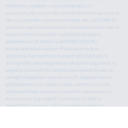
imshowtv.ru
mebel-v-tule.ru
mobtopik.ru
pcsecurity.net.ru
tool-sib.ru
multimetrunit.ru
sp-tour.ru
fan-cs.ru
santeh-russia.ru
symbian9.net.ru
DSHAIR.RU
tmmotors.spb.ru
xjocuricopii.com
musavtomat.msk.ru
obustrojdom.ru
sovetcik.ru
ybaranovskaya.ru
ppknews.ru
cult-alshei.ru
JAPANRUSSIA.RU
proekciyamebel.ru
imper-finans.ru
rim.org.ru
glamourai.ru
brassminus.ru
zabor-pro.ru
ftn.pp.ru
dorogoe58.ru
laimengpacker.ru
kuzova-zapchasti.ru
sageerp.ru
taxodrom.ru
dsrazvitie.ru
hardcity.net.ru
ratinghomegames.ru
topservice25.ru
gubernyan.ru
gtglasslined.ru
ii4.ru
tssport.spb.ru
andorra24.com
blackwallstreet.ru
oboimos.ru
optim-doors.com.ru
ikuch.ru
nycr.org.ru
npa21.ru
vremya-ch.spb.ru
desert000.ru
ivtorgi.ru
ifiori.ru
catalog-statei.ru
dcv.org.ru
spetsmaster174.ru
ipkameryhiseeu.ru
dum26.ru
ruspol.spb.ru
fr-opendp.ru
kam-solnyshko.ru
cheyenne-arapaho.ru
sevzapmetal.spb.ru