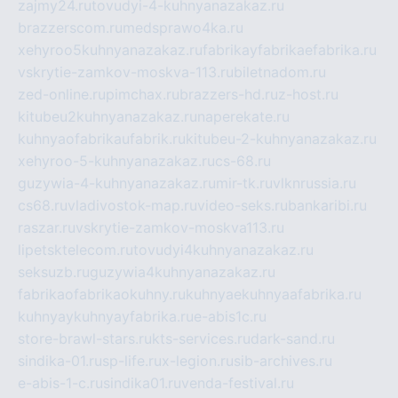
zajmy24.ru
tovudyi-4-kuhnyanazakaz.ru
brazzerscom.ru
medsprawo4ka.ru
xehyroo5kuhnyanazakaz.ru
fabrikayfabrikaefabrika.ru
vskrytie-zamkov-moskva-113.ru
biletnadom.ru
zed-online.ru
pimchax.ru
brazzers-hd.ru
z-host.ru
kitubeu2kuhnyanazakaz.ru
naperekate.ru
kuhnyaofabrikaufabrik.ru
kitubeu-2-kuhnyanazakaz.ru
xehyroo-5-kuhnyanazakaz.ru
cs-68.ru
guzywia-4-kuhnyanazakaz.ru
mir-tk.ru
vlknrussia.ru
cs68.ru
vladivostok-map.ru
video-seks.ru
bankaribi.ru
raszar.ru
vskrytie-zamkov-moskva113.ru
lipetsktelecom.ru
tovudyi4kuhnyanazakaz.ru
seksuzb.ru
guzywia4kuhnyanazakaz.ru
fabrikaofabrikaokuhny.ru
kuhnyaekuhnyaafabrika.ru
kuhnyaykuhnyayfabrika.ru
e-abis1c.ru
store-brawl-stars.ru
kts-services.ru
dark-sand.ru
sindika-01.ru
sp-life.ru
x-legion.ru
sib-archives.ru
e-abis-1-c.ru
sindika01.ru
venda-festival.ru