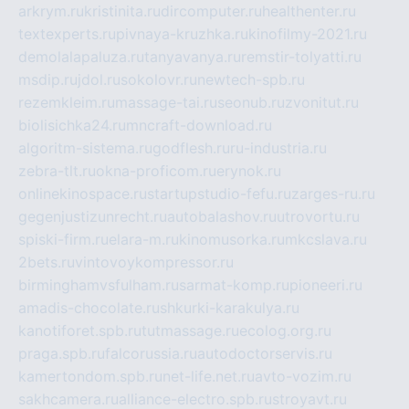
arkrym.ru
kristinita.ru
dircomputer.ru
healthenter.ru
textexperts.ru
pivnaya-kruzhka.ru
kinofilmy-2021.ru
demolalapaluza.ru
tanyavanya.ru
remstir-tolyatti.ru
msdip.ru
jdol.ru
sokolovr.ru
newtech-spb.ru
rezemkleim.ru
massage-tai.ru
seonub.ru
zvonitut.ru
biolisichka24.ru
mncraft-download.ru
algoritm-sistema.ru
godflesh.ru
ru-industria.ru
zebra-tlt.ru
okna-proficom.ru
erynok.ru
onlinekinospace.ru
startupstudio-fefu.ru
zarges-ru.ru
gegenjustizunrecht.ru
autobalashov.ru
utrovortu.ru
spiski-firm.ru
elara-m.ru
kinomusorka.ru
mkcslava.ru
2bets.ru
vintovoykompressor.ru
birminghamvsfulham.ru
sarmat-komp.ru
pioneeri.ru
amadis-chocolate.ru
shkurki-karakulya.ru
kanotiforet.spb.ru
tutmassage.ru
ecolog.org.ru
praga.spb.ru
falcorussia.ru
autodoctorservis.ru
kamertondom.spb.ru
net-life.net.ru
avto-vozim.ru
sakhcamera.ru
alliance-electro.spb.ru
stroyavt.ru