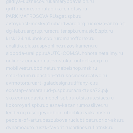
gildiya-kuznecov.ru
kameryboavision.ru
griffoncom.spb.ru
fabrika-emotsiy.ru
PARK-MATROSOVA.RU
agat.spb.ru
avtoyurist-moskva1.ru
hardware.org.ru
схема-авто.рф
dg-lab.ru
angrup.ru
recruiter.spb.ru
music8.spb.ru
krsk124.ru
kubok.spb.ru
romanofforex.ru
analitikaplus.ru
spyonline.ru
zosikamery.ru
sloboda-ural.pp.ru
AUTO-COM.SU
hohota.net
alimy.ru
online-z.com
aromat-vostoka.ru
otdelkaexp.ru
mobilvest.ru
bbd.net.ru
mebelshop.msk.ru
smp-forum.ru
bastion-td.ru
kosmoscreative.ru
avrmotors.ru
art-galadesign.ru
tiffany-c.ru
ecostep-samara.ru
d-p.spb.ru
галактика73.рф
sko.com.ru
davitamebel-spb.ru
fotsis.ru
tesiaes.ru
kokoroyari.spb.ru
blesna-kazan.ru
mossilver.ru
lenderoq.ru
sergeydobrin.ru
tochkazvuka.msk.ru
people-of-art.ru
bezzubova.ru
clubtibet.ru
orior-aks.ru
dynamoauto.ru
szk-favorit.ru
carlines.ru
flatnsk.ru