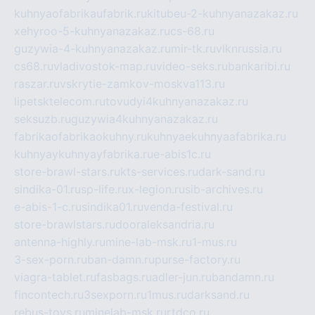
kuhnyaofabrikaufabrik.ru
kitubeu-2-kuhnyanazakaz.ru
xehyroo-5-kuhnyanazakaz.ru
cs-68.ru
guzywia-4-kuhnyanazakaz.ru
mir-tk.ru
vlknrussia.ru
cs68.ru
vladivostok-map.ru
video-seks.ru
bankaribi.ru
raszar.ru
vskrytie-zamkov-moskva113.ru
lipetsktelecom.ru
tovudyi4kuhnyanazakaz.ru
seksuzb.ru
guzywia4kuhnyanazakaz.ru
fabrikaofabrikaokuhny.ru
kuhnyaekuhnyaafabrika.ru
kuhnyaykuhnyayfabrika.ru
e-abis1c.ru
store-brawl-stars.ru
kts-services.ru
dark-sand.ru
sindika-01.ru
sp-life.ru
x-legion.ru
sib-archives.ru
e-abis-1-c.ru
sindika01.ru
venda-festival.ru
store-brawlstars.ru
dooraleksandria.ru
antenna-highly.ru
mine-lab-msk.ru
1-mus.ru
3-sex-porn.ru
ban-damn.ru
purse-factory.ru
viagra-tablet.ru
fasbags.ru
adler-jun.ru
bandamn.ru
fincontech.ru
3sexporn.ru
1mus.ru
darksand.ru
rebus-toys.ru
minelab-msk.ru
rtdco.ru