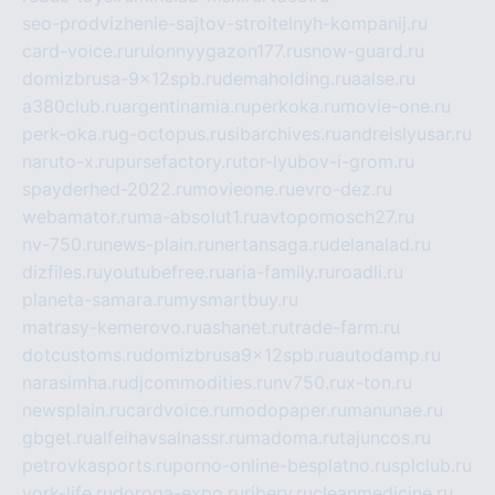
seo-prodvizhenie-sajtov-stroitelnyh-kompanij.ru
card-voice.ru
rulonnyygazon177.ru
snow-guard.ru
domizbrusa-9x12spb.ru
demaholding.ru
aalse.ru
a380club.ru
argentinamia.ru
perkoka.ru
movie-one.ru
perk-oka.ru
g-octopus.ru
sibarchives.ru
andreislyusar.ru
naruto-x.ru
pursefactory.ru
tor-lyubov-i-grom.ru
spayderhed-2022.ru
movieone.ru
evro-dez.ru
webamator.ru
ma-absolut1.ru
avtopomosch27.ru
nv-750.ru
news-plain.ru
nertansaga.ru
delanalad.ru
dizfiles.ru
youtubefree.ru
aria-family.ru
roadli.ru
planeta-samara.ru
mysmartbuy.ru
matrasy-kemerovo.ru
ashanet.ru
trade-farm.ru
dotcustoms.ru
domizbrusa9x12spb.ru
autodamp.ru
narasimha.ru
djcommodities.ru
nv750.ru
x-ton.ru
newsplain.ru
cardvoice.ru
modopaper.ru
manunae.ru
gbget.ru
alfeihavsalnassr.ru
madoma.ru
tajuncos.ru
petrovkasports.ru
porno-online-besplatno.ru
splclub.ru
york-life.ru
doroga-expo.ru
ribery.ru
cleanmedicine.ru