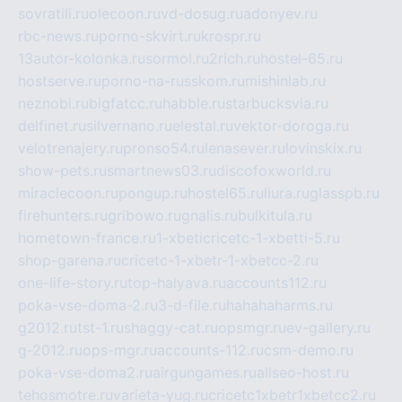
sovratili.ru
olecoon.ru
vd-dosug.ru
adonyev.ru
rbc-news.ru
porno-skvirt.ru
krospr.ru
13autor-kolonka.ru
sormol.ru
2rich.ru
hostel-65.ru
hostserve.ru
porno-na-russkom.ru
mishinlab.ru
neznobi.ru
bigfatcc.ru
habble.ru
starbucksvia.ru
delfinet.ru
silvernano.ru
elestal.ru
vektor-doroga.ru
velotrenajery.ru
pronso54.ru
lenasever.ru
lovinskix.ru
show-pets.ru
smartnews03.ru
discofoxworld.ru
miraclecoon.ru
pongup.ru
hostel65.ru
liura.ru
glasspb.ru
firehunters.ru
gribowo.ru
gnalis.ru
bulkitula.ru
hometown-france.ru
1-xbeticricetc-1-xbetti-5.ru
shop-garena.ru
cricetc-1-xbetr-1-xbetcc-2.ru
one-life-story.ru
top-halyava.ru
accounts112.ru
poka-vse-doma-2.ru
3-d-file.ru
hahahaharms.ru
g2012.ru
tst-1.ru
shaggy-cat.ru
opsmgr.ru
ev-gallery.ru
g-2012.ru
ops-mgr.ru
accounts-112.ru
csm-demo.ru
poka-vse-doma2.ru
airgungames.ru
allseo-host.ru
tehosmotre.ru
varieta-yug.ru
cricetc1xbetr1xbetcc2.ru