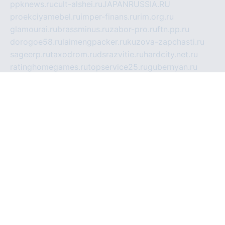
ppknews.ru
cult-alshei.ru
JAPANRUSSIA.RU
proekciyamebel.ru
imper-finans.ru
rim.org.ru
glamourai.ru
brassminus.ru
zabor-pro.ru
ftn.pp.ru
dorogoe58.ru
laimengpacker.ru
kuzova-zapchasti.ru
sageerp.ru
taxodrom.ru
dsrazvitie.ru
hardcity.net.ru
ratinghomegames.ru
topservice25.ru
gubernyan.ru
gtglasslined.ru
ii4.ru
tssport.spb.ru
andorra24.com
blackwallstreet.ru
oboimos.ru
optim-doors.com.ru
ikuch.ru
nycr.org.ru
npa21.ru
vremya-ch.spb.ru
desert000.ru
ivtorgi.ru
ifiori.ru
catalog-statei.ru
dcv.org.ru
spetsmaster174.ru
ipkameryhiseeu.ru
dum26.ru
ruspol.spb.ru
fr-opendp.ru
kam-solnyshko.ru
cheyenne-arapaho.ru
sevzapmetal.spb.ru
ted-lapidus.spb.ru
parasite-eliminator.ru
sigma-complete.ru
modernworld.ru
dama-moda.ru
eholot-group.ru
sk-nvkz.ru
DRONGOLD.RU
democratia2.ru
i-farmer.ru
mass-sport.org
jablonex.spb.ru
bookmess.ru
linkword.ru