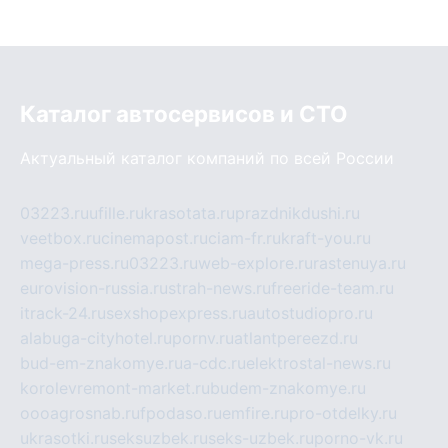
Каталог автосервисов и СТО
Актуальный каталог компаний по всей России
03223.ru
ufille.ru
krasotata.ru
prazdnikdushi.ru
veetbox.ru
cinemapost.ru
ciam-fr.ru
kraft-you.ru
mega-press.ru
03223.ru
web-explore.ru
rastenuya.ru
eurovision-russia.ru
strah-news.ru
freeride-team.ru
itrack-24.ru
sexshopexpress.ru
autostudiopro.ru
alabuga-cityhotel.ru
pornv.ru
atlantpereezd.ru
bud-em-znakomye.ru
a-cdc.ru
elektrostal-news.ru
korolevremont-market.ru
budem-znakomye.ru
oooagrosnab.ru
fpodaso.ru
emfire.ru
pro-otdelky.ru
ukrasotki.ru
seksuzbek.ru
seks-uzbek.ru
porno-vk.ru