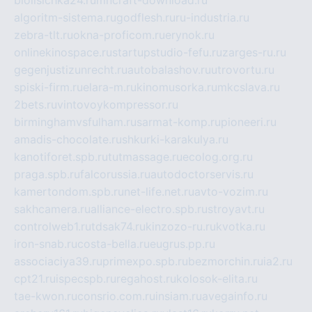
algoritm-sistema.ru
godflesh.ru
ru-industria.ru
zebra-tlt.ru
okna-proficom.ru
erynok.ru
onlinekinospace.ru
startupstudio-fefu.ru
zarges-ru.ru
gegenjustizunrecht.ru
autobalashov.ru
utrovortu.ru
spiski-firm.ru
elara-m.ru
kinomusorka.ru
mkcslava.ru
2bets.ru
vintovoykompressor.ru
birminghamvsfulham.ru
sarmat-komp.ru
pioneeri.ru
amadis-chocolate.ru
shkurki-karakulya.ru
kanotiforet.spb.ru
tutmassage.ru
ecolog.org.ru
praga.spb.ru
falcorussia.ru
autodoctorservis.ru
kamertondom.spb.ru
net-life.net.ru
avto-vozim.ru
sakhcamera.ru
alliance-electro.spb.ru
stroyavt.ru
controlweb1.ru
tdsak74.ru
kinzozo-ru.ru
kvotka.ru
iron-snab.ru
costa-bella.ru
eugrus.pp.ru
associaciya39.ru
primexpo.spb.ru
bezmorchin.ru
ia2.ru
cpt21.ru
ispecspb.ru
regahost.ru
kolosok-elita.ru
tae-kwon.ru
consrio.com.ru
insiam.ru
avegainfo.ru