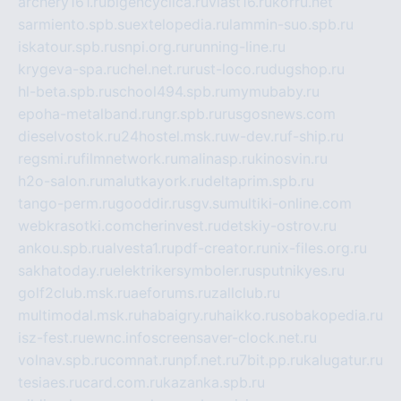
archery161.ru
bigencyclica.ru
vlast16.ru
korru.net
sarmiento.spb.su
extelopedia.ru
lammin-suo.spb.ru
iskatour.spb.ru
snpi.org.ru
running-line.ru
krygeva-spa.ru
chel.net.ru
rust-loco.ru
dugshop.ru
hl-beta.spb.ru
school494.spb.ru
mymubaby.ru
epoha-metalband.ru
ngr.spb.ru
rusgosnews.com
dieselvostok.ru
24hostel.msk.ru
w-dev.ru
f-ship.ru
regsmi.ru
filmnetwork.ru
malinasp.ru
kinosvin.ru
h2o-salon.ru
malutkayork.ru
deltaprim.spb.ru
tango-perm.ru
gooddir.ru
sgv.su
multiki-online.com
webkrasotki.com
cherinvest.ru
detskiy-ostrov.ru
ankou.spb.ru
alvesta1.ru
pdf-creator.ru
nix-files.org.ru
sakhatoday.ru
elektrikersymboler.ru
sputnikyes.ru
golf2club.msk.ru
aeforums.ru
zallclub.ru
multimodal.msk.ru
habaigry.ru
haikko.ru
sobakopedia.ru
isz-fest.ru
ewnc.info
screensaver-clock.net.ru
volnav.spb.ru
comnat.ru
npf.net.ru
7bit.pp.ru
kalugatur.ru
tesiaes.ru
card.com.ru
kazanka.spb.ru