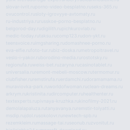
slovar-ivrit.ru
porno-video-besplatno.ru
seks-365.ru
ovucontrol.ru
sloty-igrovyye-avtomaty.ru
ru-industriya.ru
russkoe-porno-besplatno.ru
belgorod-day.ru
digilith.ru
pichkurovlab.ru
medic-today.ru
taksu.ru
comp123.ru
don-ykt.ru
teensvoice.ru
imgsharing.ru
domashnee-porno.ru
eva-elfie.ru
foto-tur.ru
biz-doska.ru
metropoltravel.ru
veslo-i-yakor.ru
borodino-media.ru
rostotsky.ru
regionufa.ru
weiss-bet.ru
zaryna.ru
casinotablet.ru
universalia.ru
remont-mebeli-moscow.ru
termomur.ru
clubfisher.ru
remstirufa.ru
erdamchi.ru
doramamama.ru
muraviovka-park.ru
worldofwoman.ru
clean-dreams.ru
arkrym.ru
kristinita.ru
dircomputer.ru
healthenter.ru
textexperts.ru
pivnaya-kruzhka.ru
kinofilmy-2021.ru
demolalapaluza.ru
tanyavanya.ru
remstir-tolyatti.ru
msdip.ru
jdol.ru
sokolovr.ru
newtech-spb.ru
rezemkleim.ru
massage-tai.ru
seonub.ru
zvonitut.ru
biolisichka24.ru
mncraft-download.ru