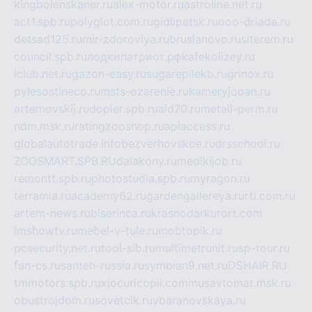
kingbolenskaner.ru
alex-motor.ru
astroline.net.ru
act1.spb.ru
polyglot.com.ru
gidlipetsk.ru
ooo-driada.ru
detsad125.ru
mir-zdoroviya.ru
bruslanovo.ru
siterem.ru
council.spb.ru
лодкипатриот.рф
kafekolizey.ru
iclub.net.ru
gazon-easy.ru
sugarepilekb.ru
grinox.ru
pylesostineco.ru
msts-ozarenie.ru
kameryjooan.ru
artemovskij.ru
dopler.spb.ru
aid70.ru
metall-perm.ru
ndm.msk.ru
ratingzooshop.ru
apiaccess.ru
globalautotrade.info
bezverhovskoe.ru
drsschool.ru
ZOOSMART.SPB.RU
dalakony.ru
medikijob.ru
remontt.spb.ru
photostudia.spb.ru
myragon.ru
terramia.ru
academy62.ru
gardengallereya.ru
rti.com.ru
artem-news.ru
biserinca.ru
krasnodarkurort.com
imshowtv.ru
mebel-v-tule.ru
mobtopik.ru
pcsecurity.net.ru
tool-sib.ru
multimetrunit.ru
sp-tour.ru
fan-cs.ru
santeh-russia.ru
symbian9.net.ru
DSHAIR.RU
tmmotors.spb.ru
xjocuricopii.com
musavtomat.msk.ru
obustrojdom.ru
sovetcik.ru
ybaranovskaya.ru