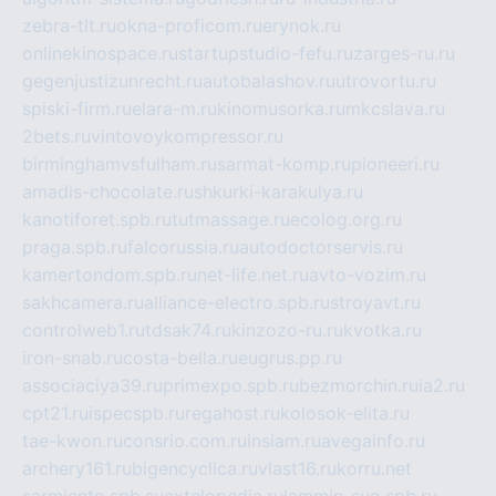
zebra-tlt.ru
okna-proficom.ru
erynok.ru
onlinekinospace.ru
startupstudio-fefu.ru
zarges-ru.ru
gegenjustizunrecht.ru
autobalashov.ru
utrovortu.ru
spiski-firm.ru
elara-m.ru
kinomusorka.ru
mkcslava.ru
2bets.ru
vintovoykompressor.ru
birminghamvsfulham.ru
sarmat-komp.ru
pioneeri.ru
amadis-chocolate.ru
shkurki-karakulya.ru
kanotiforet.spb.ru
tutmassage.ru
ecolog.org.ru
praga.spb.ru
falcorussia.ru
autodoctorservis.ru
kamertondom.spb.ru
net-life.net.ru
avto-vozim.ru
sakhcamera.ru
alliance-electro.spb.ru
stroyavt.ru
controlweb1.ru
tdsak74.ru
kinzozo-ru.ru
kvotka.ru
iron-snab.ru
costa-bella.ru
eugrus.pp.ru
associaciya39.ru
primexpo.spb.ru
bezmorchin.ru
ia2.ru
cpt21.ru
ispecspb.ru
regahost.ru
kolosok-elita.ru
tae-kwon.ru
consrio.com.ru
insiam.ru
avegainfo.ru
archery161.ru
bigencyclica.ru
vlast16.ru
korru.net