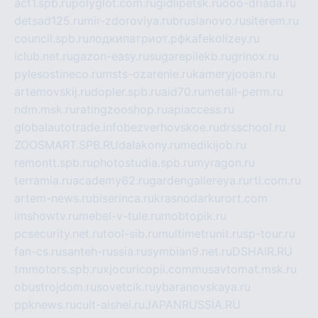
act1.spb.ru
polyglot.com.ru
gidlipetsk.ru
ooo-driada.ru
detsad125.ru
mir-zdoroviya.ru
bruslanovo.ru
siterem.ru
council.spb.ru
лодкипатриот.рф
kafekolizey.ru
iclub.net.ru
gazon-easy.ru
sugarepilekb.ru
grinox.ru
pylesostineco.ru
msts-ozarenie.ru
kameryjooan.ru
artemovskij.ru
dopler.spb.ru
aid70.ru
metall-perm.ru
ndm.msk.ru
ratingzooshop.ru
apiaccess.ru
globalautotrade.info
bezverhovskoe.ru
drsschool.ru
ZOOSMART.SPB.RU
dalakony.ru
medikijob.ru
remontt.spb.ru
photostudia.spb.ru
myragon.ru
terramia.ru
academy62.ru
gardengallereya.ru
rti.com.ru
artem-news.ru
biserinca.ru
krasnodarkurort.com
imshowtv.ru
mebel-v-tule.ru
mobtopik.ru
pcsecurity.net.ru
tool-sib.ru
multimetrunit.ru
sp-tour.ru
fan-cs.ru
santeh-russia.ru
symbian9.net.ru
DSHAIR.RU
tmmotors.spb.ru
xjocuricopii.com
musavtomat.msk.ru
obustrojdom.ru
sovetcik.ru
ybaranovskaya.ru
ppknews.ru
cult-alshei.ru
JAPANRUSSIA.RU