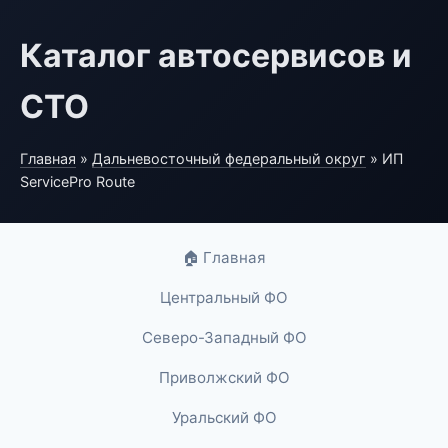
Каталог автосервисов и
СТО
Главная
»
Дальневосточный федеральный округ
» ИП
ServicePro Route
🏠 Главная
Центральный ФО
Северо-Западный ФО
Приволжский ФО
Уральский ФО