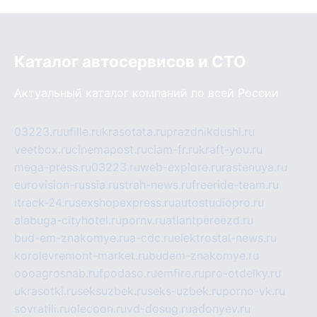
Каталог автосервисов и СТО
Актуальный каталог компаний по всей России
03223.ru
ufille.ru
krasotata.ru
prazdnikdushi.ru
veetbox.ru
cinemapost.ru
ciam-fr.ru
kraft-you.ru
mega-press.ru
03223.ru
web-explore.ru
rastenuya.ru
eurovision-russia.ru
strah-news.ru
freeride-team.ru
itrack-24.ru
sexshopexpress.ru
autostudiopro.ru
alabuga-cityhotel.ru
pornv.ru
atlantpereezd.ru
bud-em-znakomye.ru
a-cdc.ru
elektrostal-news.ru
korolevremont-market.ru
budem-znakomye.ru
oooagrosnab.ru
fpodaso.ru
emfire.ru
pro-otdelky.ru
ukrasotki.ru
seksuzbek.ru
seks-uzbek.ru
porno-vk.ru
sovratili.ru
olecoon.ru
vd-dosug.ru
adonyev.ru