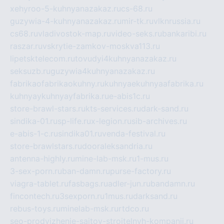
xehyroo-5-kuhnyanazakaz.ru
cs-68.ru
guzywia-4-kuhnyanazakaz.ru
mir-tk.ru
vlknrussia.ru
cs68.ru
vladivostok-map.ru
video-seks.ru
bankaribi.ru
raszar.ru
vskrytie-zamkov-moskva113.ru
lipetsktelecom.ru
tovudyi4kuhnyanazakaz.ru
seksuzb.ru
guzywia4kuhnyanazakaz.ru
fabrikaofabrikaokuhny.ru
kuhnyaekuhnyaafabrika.ru
kuhnyaykuhnyayfabrika.ru
e-abis1c.ru
store-brawl-stars.ru
kts-services.ru
dark-sand.ru
sindika-01.ru
sp-life.ru
x-legion.ru
sib-archives.ru
e-abis-1-c.ru
sindika01.ru
venda-festival.ru
store-brawlstars.ru
dooraleksandria.ru
antenna-highly.ru
mine-lab-msk.ru
1-mus.ru
3-sex-porn.ru
ban-damn.ru
purse-factory.ru
viagra-tablet.ru
fasbags.ru
adler-jun.ru
bandamn.ru
fincontech.ru
3sexporn.ru
1mus.ru
darksand.ru
rebus-toys.ru
minelab-msk.ru
rtdco.ru
seo-prodvizhenie-sajtov-stroitelnyh-kompanij.ru