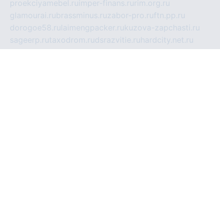
proekciyamebel.ru
imper-finans.ru
rim.org.ru
glamourai.ru
brassminus.ru
zabor-pro.ru
ftn.pp.ru
dorogoe58.ru
laimengpacker.ru
kuzova-zapchasti.ru
sageerp.ru
taxodrom.ru
dsrazvitie.ru
hardcity.net.ru
ratinghomegames.ru
topservice25.ru
gubernyan.ru
gtglasslined.ru
ii4.ru
tssport.spb.ru
andorra24.com
blackwallstreet.ru
oboimos.ru
optim-doors.com.ru
ikuch.ru
nycr.org.ru
npa21.ru
vremya-ch.spb.ru
desert000.ru
ivtorgi.ru
ifiori.ru
catalog-statei.ru
dcv.org.ru
spetsmaster174.ru
ipkameryhiseeu.ru
dum26.ru
ruspol.spb.ru
fr-opendp.ru
kam-solnyshko.ru
cheyenne-arapaho.ru
sevzapmetal.spb.ru
ted-lapidus.spb.ru
parasite-eliminator.ru
sigma-complete.ru
modernworld.ru
dama-moda.ru
eholot-group.ru
sk-nvkz.ru
DRONGOLD.RU
democratia2.ru
i-farmer.ru
mass-sport.org
jablonex.spb.ru
bookmess.ru
linkword.ru
refineua.com.ru
cs-spec.net.ru
altay-mebel.ru