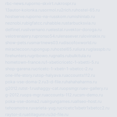
rbc-news.ru
porno-skvirt.ru
krospr.ru
13autor-kolonka.ru
sormol.ru
2rich.ru
hostel-65.ru
hostserve.ru
porno-na-russkom.ru
mishinlab.ru
neznobi.ru
bigfatcc.ru
habble.ru
starbucksvia.ru
delfinet.ru
silvernano.ru
elestal.ru
vektor-doroga.ru
velotrenajery.ru
pronso54.ru
lenasever.ru
lovinskix.ru
show-pets.ru
smartnews03.ru
discofoxworld.ru
miraclecoon.ru
pongup.ru
hostel65.ru
liura.ru
glasspb.ru
firehunters.ru
gribowo.ru
gnalis.ru
bulkitula.ru
hometown-france.ru
1-xbeticricetc-1-xbetti-5.ru
shop-garena.ru
cricetc-1-xbetr-1-xbetcc-2.ru
one-life-story.ru
top-halyava.ru
accounts112.ru
poka-vse-doma-2.ru
3-d-file.ru
hahahaharms.ru
g2012.ru
tst-1.ru
shaggy-cat.ru
opsmgr.ru
ev-gallery.ru
g-2012.ru
ops-mgr.ru
accounts-112.ru
csm-demo.ru
poka-vse-doma2.ru
airgungames.ru
allseo-host.ru
tehosmotre.ru
varieta-yug.ru
cricetc1xbetr1xbetcc2.ru
raytor-d.ru
atillagunn.ru
3d-file.ru