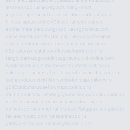
sarmiento.spb.su
extelopedia.ru
lammin-suo.spb.ru
iskatour.spb.ru
snpi.org.ru
running-line.ru
krygeva-spa.ru
chel.net.ru
rust-loco.ru
dugshop.ru
hl-beta.spb.ru
school494.spb.ru
mymubaby.ru
epoha-metalband.ru
ngr.spb.ru
rusgosnews.com
dieselvostok.ru
24hostel.msk.ru
w-dev.ru
f-ship.ru
regsmi.ru
filmnetwork.ru
malinasp.ru
kinosvin.ru
h2o-salon.ru
malutkayork.ru
deltaprim.spb.ru
tango-perm.ru
gooddir.ru
sgv.su
multiki-online.com
webkrasotki.com
cherinvest.ru
detskiy-ostrov.ru
ankou.spb.ru
alvesta1.ru
pdf-creator.ru
nix-files.org.ru
sakhatoday.ru
elektrikersymboler.ru
sputnikyes.ru
golf2club.msk.ru
aeforums.ru
zallclub.ru
multimodal.msk.ru
habaigry.ru
haikko.ru
sobakopedia.ru
isz-fest.ru
ewnc.info
screensaver-clock.net.ru
volnav.spb.ru
comnat.ru
npf.net.ru
7bit.pp.ru
kalugatur.ru
tesiaes.ru
card.com.ru
kazanka.spb.ru
gildiya-kuznecov.ru
kameryboavision.ru