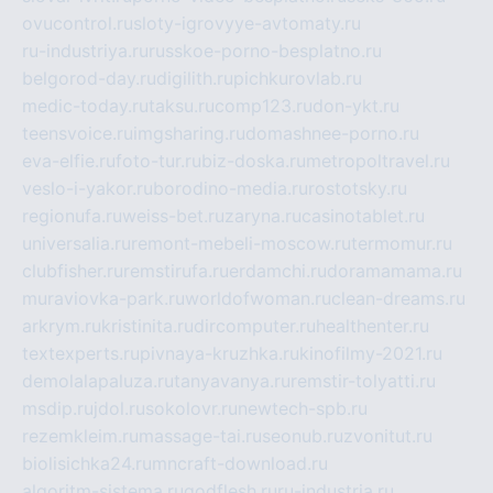
ovucontrol.ru
sloty-igrovyye-avtomaty.ru
ru-industriya.ru
russkoe-porno-besplatno.ru
belgorod-day.ru
digilith.ru
pichkurovlab.ru
medic-today.ru
taksu.ru
comp123.ru
don-ykt.ru
teensvoice.ru
imgsharing.ru
domashnee-porno.ru
eva-elfie.ru
foto-tur.ru
biz-doska.ru
metropoltravel.ru
veslo-i-yakor.ru
borodino-media.ru
rostotsky.ru
regionufa.ru
weiss-bet.ru
zaryna.ru
casinotablet.ru
universalia.ru
remont-mebeli-moscow.ru
termomur.ru
clubfisher.ru
remstirufa.ru
erdamchi.ru
doramamama.ru
muraviovka-park.ru
worldofwoman.ru
clean-dreams.ru
arkrym.ru
kristinita.ru
dircomputer.ru
healthenter.ru
textexperts.ru
pivnaya-kruzhka.ru
kinofilmy-2021.ru
demolalapaluza.ru
tanyavanya.ru
remstir-tolyatti.ru
msdip.ru
jdol.ru
sokolovr.ru
newtech-spb.ru
rezemkleim.ru
massage-tai.ru
seonub.ru
zvonitut.ru
biolisichka24.ru
mncraft-download.ru
algoritm-sistema.ru
godflesh.ru
ru-industria.ru