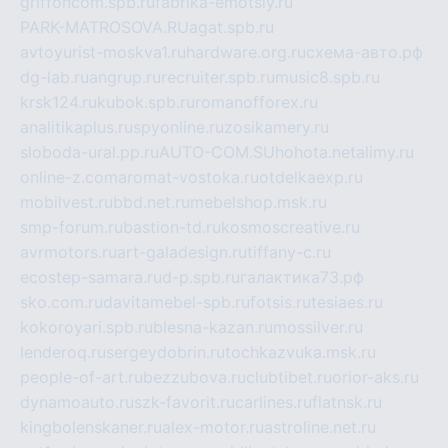
griffoncom.spb.ru
fabrika-emotsiy.ru
PARK-MATROSOVA.RU
agat.spb.ru
avtoyurist-moskva1.ru
hardware.org.ru
схема-авто.рф
dg-lab.ru
angrup.ru
recruiter.spb.ru
music8.spb.ru
krsk124.ru
kubok.spb.ru
romanofforex.ru
analitikaplus.ru
spyonline.ru
zosikamery.ru
sloboda-ural.pp.ru
AUTO-COM.SU
hohota.net
alimy.ru
online-z.com
aromat-vostoka.ru
otdelkaexp.ru
mobilvest.ru
bbd.net.ru
mebelshop.msk.ru
smp-forum.ru
bastion-td.ru
kosmoscreative.ru
avrmotors.ru
art-galadesign.ru
tiffany-c.ru
ecostep-samara.ru
d-p.spb.ru
галактика73.рф
sko.com.ru
davitamebel-spb.ru
fotsis.ru
tesiaes.ru
kokoroyari.spb.ru
blesna-kazan.ru
mossilver.ru
lenderoq.ru
sergeydobrin.ru
tochkazvuka.msk.ru
people-of-art.ru
bezzubova.ru
clubtibet.ru
orior-aks.ru
dynamoauto.ru
szk-favorit.ru
carlines.ru
flatnsk.ru
kingbolenskaner.ru
alex-motor.ru
astroline.net.ru