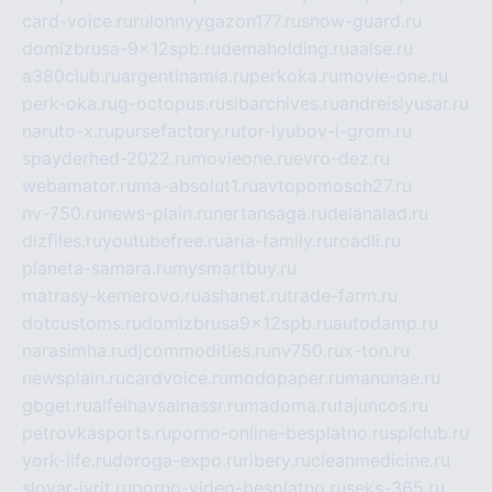
card-voice.ru
rulonnyygazon177.ru
snow-guard.ru
domizbrusa-9x12spb.ru
demaholding.ru
aalse.ru
a380club.ru
argentinamia.ru
perkoka.ru
movie-one.ru
perk-oka.ru
g-octopus.ru
sibarchives.ru
andreislyusar.ru
naruto-x.ru
pursefactory.ru
tor-lyubov-i-grom.ru
spayderhed-2022.ru
movieone.ru
evro-dez.ru
webamator.ru
ma-absolut1.ru
avtopomosch27.ru
nv-750.ru
news-plain.ru
nertansaga.ru
delanalad.ru
dizfiles.ru
youtubefree.ru
aria-family.ru
roadli.ru
planeta-samara.ru
mysmartbuy.ru
matrasy-kemerovo.ru
ashanet.ru
trade-farm.ru
dotcustoms.ru
domizbrusa9x12spb.ru
autodamp.ru
narasimha.ru
djcommodities.ru
nv750.ru
x-ton.ru
newsplain.ru
cardvoice.ru
modopaper.ru
manunae.ru
gbget.ru
alfeihavsalnassr.ru
madoma.ru
tajuncos.ru
petrovkasports.ru
porno-online-besplatno.ru
splclub.ru
york-life.ru
doroga-expo.ru
ribery.ru
cleanmedicine.ru
slovar-ivrit.ru
porno-video-besplatno.ru
seks-365.ru