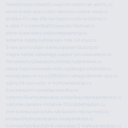
1xbeticricetc1xbetti5.ru
uafoot-statti.ru
e-abis1c.ru
store-brawl-stars.ru
kts-services.ru
dark-sand.ru
sindika-01.ru
sp-life.ru
x-legion.ru
sib-archives.ru
e-abis-1-c.ru
sindika01.ru
venda-festival.ru
store-brawlstars.ru
dooraleksandria.ru
antenna-highly.ru
mine-lab-msk.ru
1-mus.ru
3-sex-porn.ru
ban-damn.ru
purse-factory.ru
viagra-tablet.ru
fasbags.ru
adler-jun.ru
bandamn.ru
fincontech.ru
3sexporn.ru
1mus.ru
darksand.ru
rebus-toys.ru
minelab-msk.ru
alabuga-cityhotel.ru
medsprawo-4-ka.ru
2864420.ru
blagodarenie-spb.ru
zajmy24.ru
tovudyi-4-kuhnyanazakaz.ru
brazzerscom.ru
medsprawo4ka.ru
xehyroo5kuhnyanazakaz.ru
fabrikayfabrikaefabrika.ru
vskrytie-zamkov-moskva-113.ru
biletnadom.ru
zed-online.ru
pimchax.ru
brazzers-hd.ru
z-host.ru
kitubeu2kuhnyanazakaz.ru
naperekate.ru
kuhnyaofabrikaufabrik.ru
kitubeu-2-kuhnyanazakaz.ru