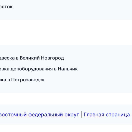
осток
двеска в Великий Новгород
овка допоборудования в Нальчик
ика в Петрозаводск
евосточный федеральный округ
|
Главная страница