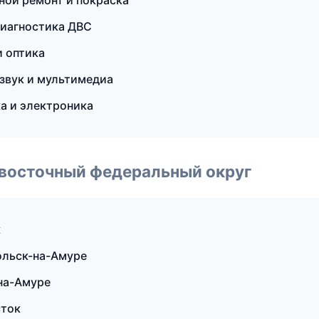
вной ремонт и покраска
диагностика ДВС
 оптика
озвук и мультимедиа
а и электроника
евосточный федеральный округ
к
ольск-на-Амуре
на-Амуре
сток