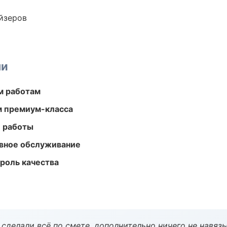
йзеров
ми
м работам
м премиум-класса
е работы
вное обслуживание
роль качества
сделали всё по смете, дополнительно ничего не навязы