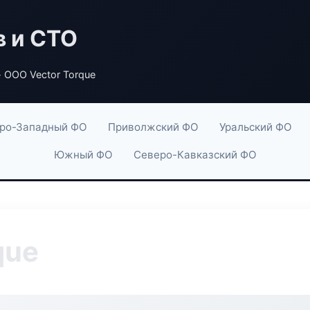
в и СТО
 ООО Vector Torque
ро-Западный ФО
Приволжский ФО
Уральский ФО
Южный ФО
Северо-Кавказский ФО
que