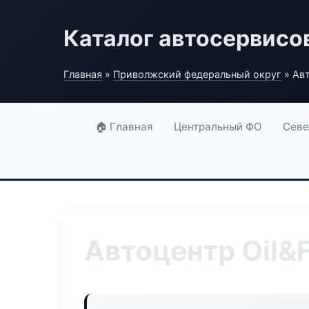
Каталог автосервисо
Главная
»
Приволжский федеральный округ
» Авт
🏠 Главная
Центральный ФО
Севе
Автоцентр Oil&F