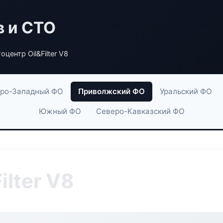
в и СТО
оцентр Oil&Filter V8
ро-Западный ФО
Приволжский ФО
Уральский ФО
Южный ФО
Северо-Кавказский ФО
ilter V8