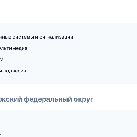
нные системы и сигнализации
мультимедиа
ка
и подвеска
лжский федеральный округ
г