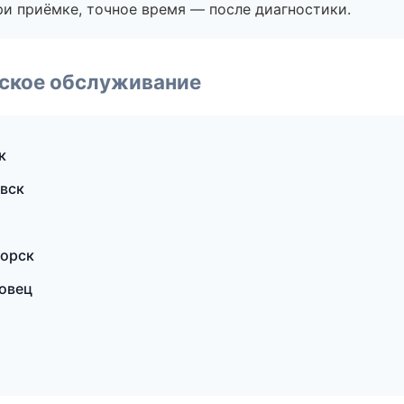
и приёмке, точное время — после диагностики.
еское обслуживание
к
овск
горск
повец