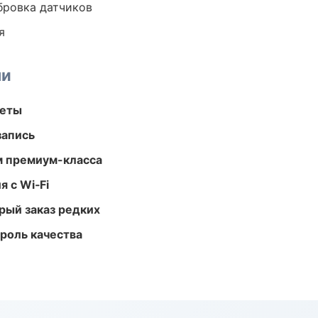
ибровка датчиков
я
ми
меты
запись
м премиум-класса
 с Wi‑Fi
рый заказ редких
роль качества