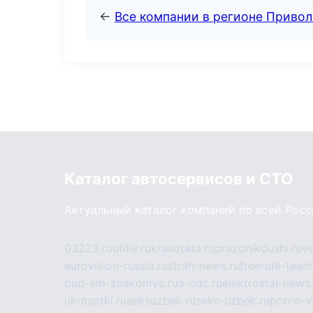
←
Все компании в регионе Приво
Каталог автосервисов и СТО
Актуальный каталог компаний по всей Рос
03223.ru
ufille.ru
krasotata.ru
prazdnikdushi.ru
v
eurovision-russia.ru
strah-news.ru
freeride-team
bud-em-znakomye.ru
a-cdc.ru
elektrostal-news.
ukrasotki.ru
seksuzbek.ru
seks-uzbek.ru
porno-v