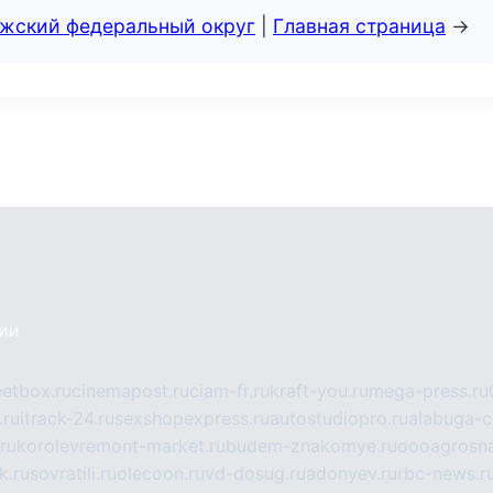
лжский федеральный округ
|
Главная страница
→
сии
eetbox.ru
cinemapost.ru
ciam-fr.ru
kraft-you.ru
mega-press.ru
.ru
itrack-24.ru
sexshopexpress.ru
autostudiopro.ru
alabuga-ci
ru
korolevremont-market.ru
budem-znakomye.ru
oooagrosna
k.ru
sovratili.ru
olecoon.ru
vd-dosug.ru
adonyev.ru
rbc-news.r