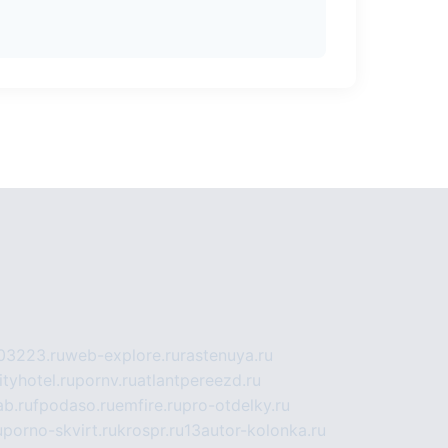
03223.ru
web-explore.ru
rastenuya.ru
tyhotel.ru
pornv.ru
atlantpereezd.ru
b.ru
fpodaso.ru
emfire.ru
pro-otdelky.ru
u
porno-skvirt.ru
krospr.ru
13autor-kolonka.ru