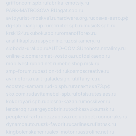
griffoncom.spb.ru
fabrika-emotsiy.ru
PARK-MATROSOVA.RU
agat.spb.ru
avtoyurist-moskva1.ru
hardware.org.ru
схема-авто.рф
dg-lab.ru
angrup.ru
recruiter.spb.ru
music8.spb.ru
krsk124.ru
kubok.spb.ru
romanofforex.ru
analitikaplus.ru
spyonline.ru
zosikamery.ru
sloboda-ural.pp.ru
AUTO-COM.SU
hohota.net
alimy.ru
online-z.com
aromat-vostoka.ru
otdelkaexp.ru
mobilvest.ru
bbd.net.ru
mebelshop.msk.ru
smp-forum.ru
bastion-td.ru
kosmoscreative.ru
avrmotors.ru
art-galadesign.ru
tiffany-c.ru
ecostep-samara.ru
d-p.spb.ru
галактика73.рф
sko.com.ru
davitamebel-spb.ru
fotsis.ru
tesiaes.ru
kokoroyari.spb.ru
blesna-kazan.ru
mossilver.ru
lenderoq.ru
sergeydobrin.ru
tochkazvuka.msk.ru
people-of-art.ru
bezzubova.ru
clubtibet.ru
orior-aks.ru
dynamoauto.ru
szk-favorit.ru
carlines.ru
flatnsk.ru
kingbolenskaner.ru
alex-motor.ru
astroline.net.ru