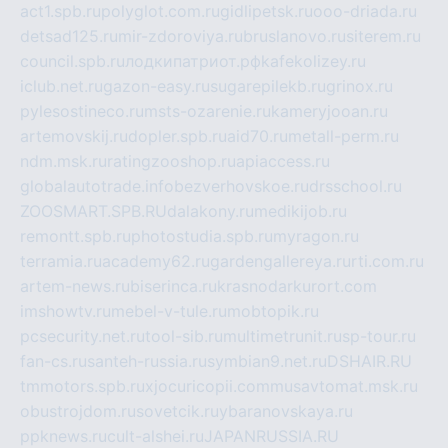
act1.spb.ru
polyglot.com.ru
gidlipetsk.ru
ooo-driada.ru
detsad125.ru
mir-zdoroviya.ru
bruslanovo.ru
siterem.ru
council.spb.ru
лодкипатриот.рф
kafekolizey.ru
iclub.net.ru
gazon-easy.ru
sugarepilekb.ru
grinox.ru
pylesostineco.ru
msts-ozarenie.ru
kameryjooan.ru
artemovskij.ru
dopler.spb.ru
aid70.ru
metall-perm.ru
ndm.msk.ru
ratingzooshop.ru
apiaccess.ru
globalautotrade.info
bezverhovskoe.ru
drsschool.ru
ZOOSMART.SPB.RU
dalakony.ru
medikijob.ru
remontt.spb.ru
photostudia.spb.ru
myragon.ru
terramia.ru
academy62.ru
gardengallereya.ru
rti.com.ru
artem-news.ru
biserinca.ru
krasnodarkurort.com
imshowtv.ru
mebel-v-tule.ru
mobtopik.ru
pcsecurity.net.ru
tool-sib.ru
multimetrunit.ru
sp-tour.ru
fan-cs.ru
santeh-russia.ru
symbian9.net.ru
DSHAIR.RU
tmmotors.spb.ru
xjocuricopii.com
musavtomat.msk.ru
obustrojdom.ru
sovetcik.ru
ybaranovskaya.ru
ppknews.ru
cult-alshei.ru
JAPANRUSSIA.RU