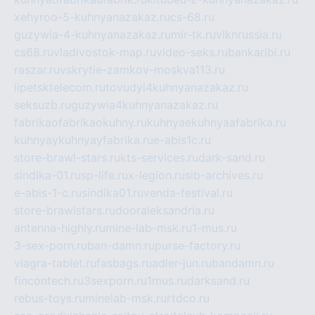
xehyroo-5-kuhnyanazakaz.ru
cs-68.ru
guzywia-4-kuhnyanazakaz.ru
mir-tk.ru
vlknrussia.ru
cs68.ru
vladivostok-map.ru
video-seks.ru
bankaribi.ru
raszar.ru
vskrytie-zamkov-moskva113.ru
lipetsktelecom.ru
tovudyi4kuhnyanazakaz.ru
seksuzb.ru
guzywia4kuhnyanazakaz.ru
fabrikaofabrikaokuhny.ru
kuhnyaekuhnyaafabrika.ru
kuhnyaykuhnyayfabrika.ru
e-abis1c.ru
store-brawl-stars.ru
kts-services.ru
dark-sand.ru
sindika-01.ru
sp-life.ru
x-legion.ru
sib-archives.ru
e-abis-1-c.ru
sindika01.ru
venda-festival.ru
store-brawlstars.ru
dooraleksandria.ru
antenna-highly.ru
mine-lab-msk.ru
1-mus.ru
3-sex-porn.ru
ban-damn.ru
purse-factory.ru
viagra-tablet.ru
fasbags.ru
adler-jun.ru
bandamn.ru
fincontech.ru
3sexporn.ru
1mus.ru
darksand.ru
rebus-toys.ru
minelab-msk.ru
rtdco.ru