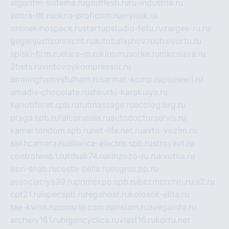
algoritm-sistema.ru
godflesh.ru
ru-industria.ru
zebra-tlt.ru
okna-proficom.ru
erynok.ru
onlinekinospace.ru
startupstudio-fefu.ru
zarges-ru.ru
gegenjustizunrecht.ru
autobalashov.ru
utrovortu.ru
spiski-firm.ru
elara-m.ru
kinomusorka.ru
mkcslava.ru
2bets.ru
vintovoykompressor.ru
birminghamvsfulham.ru
sarmat-komp.ru
pioneeri.ru
amadis-chocolate.ru
shkurki-karakulya.ru
kanotiforet.spb.ru
tutmassage.ru
ecolog.org.ru
praga.spb.ru
falcorussia.ru
autodoctorservis.ru
kamertondom.spb.ru
net-life.net.ru
avto-vozim.ru
sakhcamera.ru
alliance-electro.spb.ru
stroyavt.ru
controlweb1.ru
tdsak74.ru
kinzozo-ru.ru
kvotka.ru
iron-snab.ru
costa-bella.ru
eugrus.pp.ru
associaciya39.ru
primexpo.spb.ru
bezmorchin.ru
ia2.ru
cpt21.ru
ispecspb.ru
regahost.ru
kolosok-elita.ru
tae-kwon.ru
consrio.com.ru
insiam.ru
avegainfo.ru
archery161.ru
bigencyclica.ru
vlast16.ru
korru.net