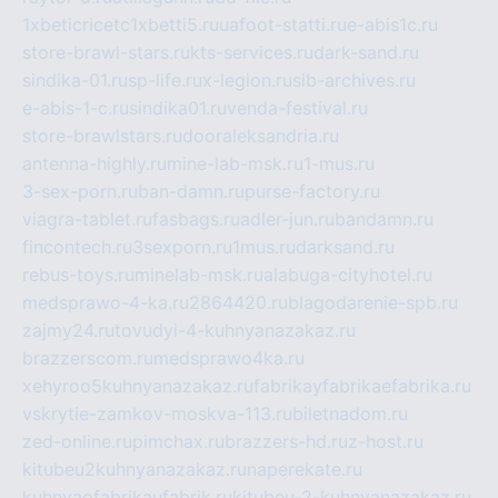
1xbeticricetc1xbetti5.ru
uafoot-statti.ru
e-abis1c.ru
store-brawl-stars.ru
kts-services.ru
dark-sand.ru
sindika-01.ru
sp-life.ru
x-legion.ru
sib-archives.ru
e-abis-1-c.ru
sindika01.ru
venda-festival.ru
store-brawlstars.ru
dooraleksandria.ru
antenna-highly.ru
mine-lab-msk.ru
1-mus.ru
3-sex-porn.ru
ban-damn.ru
purse-factory.ru
viagra-tablet.ru
fasbags.ru
adler-jun.ru
bandamn.ru
fincontech.ru
3sexporn.ru
1mus.ru
darksand.ru
rebus-toys.ru
minelab-msk.ru
alabuga-cityhotel.ru
medsprawo-4-ka.ru
2864420.ru
blagodarenie-spb.ru
zajmy24.ru
tovudyi-4-kuhnyanazakaz.ru
brazzerscom.ru
medsprawo4ka.ru
xehyroo5kuhnyanazakaz.ru
fabrikayfabrikaefabrika.ru
vskrytie-zamkov-moskva-113.ru
biletnadom.ru
zed-online.ru
pimchax.ru
brazzers-hd.ru
z-host.ru
kitubeu2kuhnyanazakaz.ru
naperekate.ru
kuhnyaofabrikaufabrik.ru
kitubeu-2-kuhnyanazakaz.ru