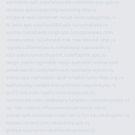
sarmiento.spb.su
extelopedia.ru
lammin-suo.spb.ru
iskatour.spb.ru
snpi.org.ru
running-line.ru
krygeva-spa.ru
chel.net.ru
rust-loco.ru
dugshop.ru
hl-beta.spb.ru
school494.spb.ru
mymubaby.ru
epoha-metalband.ru
ngr.spb.ru
rusgosnews.com
dieselvostok.ru
24hostel.msk.ru
w-dev.ru
f-ship.ru
regsmi.ru
filmnetwork.ru
malinasp.ru
kinosvin.ru
h2o-salon.ru
malutkayork.ru
deltaprim.spb.ru
tango-perm.ru
gooddir.ru
sgv.su
multiki-online.com
webkrasotki.com
cherinvest.ru
detskiy-ostrov.ru
ankou.spb.ru
alvesta1.ru
pdf-creator.ru
nix-files.org.ru
sakhatoday.ru
elektrikersymboler.ru
sputnikyes.ru
golf2club.msk.ru
aeforums.ru
zallclub.ru
multimodal.msk.ru
habaigry.ru
haikko.ru
sobakopedia.ru
isz-fest.ru
ewnc.info
screensaver-clock.net.ru
volnav.spb.ru
comnat.ru
npf.net.ru
7bit.pp.ru
kalugatur.ru
tesiaes.ru
card.com.ru
kazanka.spb.ru
gildiya-kuznecov.ru
kameryboavision.ru