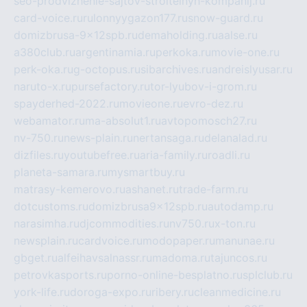
seo-prodvizhenie-sajtov-stroitelnyh-kompanij.ru
card-voice.ru
rulonnyygazon177.ru
snow-guard.ru
domizbrusa-9x12spb.ru
demaholding.ru
aalse.ru
a380club.ru
argentinamia.ru
perkoka.ru
movie-one.ru
perk-oka.ru
g-octopus.ru
sibarchives.ru
andreislyusar.ru
naruto-x.ru
pursefactory.ru
tor-lyubov-i-grom.ru
spayderhed-2022.ru
movieone.ru
evro-dez.ru
webamator.ru
ma-absolut1.ru
avtopomosch27.ru
nv-750.ru
news-plain.ru
nertansaga.ru
delanalad.ru
dizfiles.ru
youtubefree.ru
aria-family.ru
roadli.ru
planeta-samara.ru
mysmartbuy.ru
matrasy-kemerovo.ru
ashanet.ru
trade-farm.ru
dotcustoms.ru
domizbrusa9x12spb.ru
autodamp.ru
narasimha.ru
djcommodities.ru
nv750.ru
x-ton.ru
newsplain.ru
cardvoice.ru
modopaper.ru
manunae.ru
gbget.ru
alfeihavsalnassr.ru
madoma.ru
tajuncos.ru
petrovkasports.ru
porno-online-besplatno.ru
splclub.ru
york-life.ru
doroga-expo.ru
ribery.ru
cleanmedicine.ru