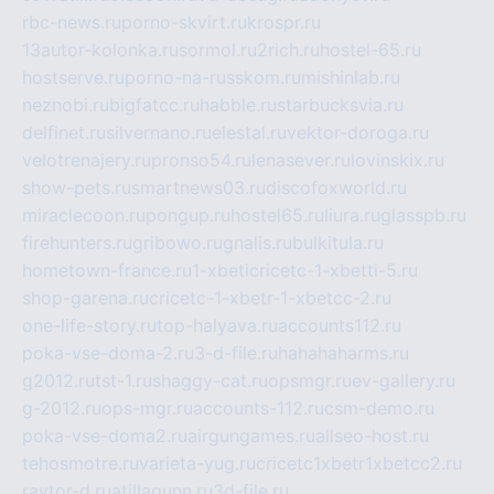
rbc-news.ru
porno-skvirt.ru
krospr.ru
13autor-kolonka.ru
sormol.ru
2rich.ru
hostel-65.ru
hostserve.ru
porno-na-russkom.ru
mishinlab.ru
neznobi.ru
bigfatcc.ru
habble.ru
starbucksvia.ru
delfinet.ru
silvernano.ru
elestal.ru
vektor-doroga.ru
velotrenajery.ru
pronso54.ru
lenasever.ru
lovinskix.ru
show-pets.ru
smartnews03.ru
discofoxworld.ru
miraclecoon.ru
pongup.ru
hostel65.ru
liura.ru
glasspb.ru
firehunters.ru
gribowo.ru
gnalis.ru
bulkitula.ru
hometown-france.ru
1-xbeticricetc-1-xbetti-5.ru
shop-garena.ru
cricetc-1-xbetr-1-xbetcc-2.ru
one-life-story.ru
top-halyava.ru
accounts112.ru
poka-vse-doma-2.ru
3-d-file.ru
hahahaharms.ru
g2012.ru
tst-1.ru
shaggy-cat.ru
opsmgr.ru
ev-gallery.ru
g-2012.ru
ops-mgr.ru
accounts-112.ru
csm-demo.ru
poka-vse-doma2.ru
airgungames.ru
allseo-host.ru
tehosmotre.ru
varieta-yug.ru
cricetc1xbetr1xbetcc2.ru
raytor-d.ru
atillagunn.ru
3d-file.ru