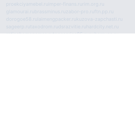
proekciyamebel.ru
imper-finans.ru
rim.org.ru
glamourai.ru
brassminus.ru
zabor-pro.ru
ftn.pp.ru
dorogoe58.ru
laimengpacker.ru
kuzova-zapchasti.ru
sageerp.ru
taxodrom.ru
dsrazvitie.ru
hardcity.net.ru
ratinghomegames.ru
topservice25.ru
gubernyan.ru
gtglasslined.ru
ii4.ru
tssport.spb.ru
andorra24.com
blackwallstreet.ru
oboimos.ru
optim-doors.com.ru
ikuch.ru
nycr.org.ru
npa21.ru
vremya-ch.spb.ru
desert000.ru
ivtorgi.ru
ifiori.ru
catalog-statei.ru
dcv.org.ru
spetsmaster174.ru
ipkameryhiseeu.ru
dum26.ru
ruspol.spb.ru
fr-opendp.ru
kam-solnyshko.ru
cheyenne-arapaho.ru
sevzapmetal.spb.ru
ted-lapidus.spb.ru
parasite-eliminator.ru
sigma-complete.ru
modernworld.ru
dama-moda.ru
eholot-group.ru
sk-nvkz.ru
DRONGOLD.RU
democratia2.ru
i-farmer.ru
mass-sport.org
jablonex.spb.ru
bookmess.ru
linkword.ru
refineua.com.ru
cs-spec.net.ru
altay-mebel.ru