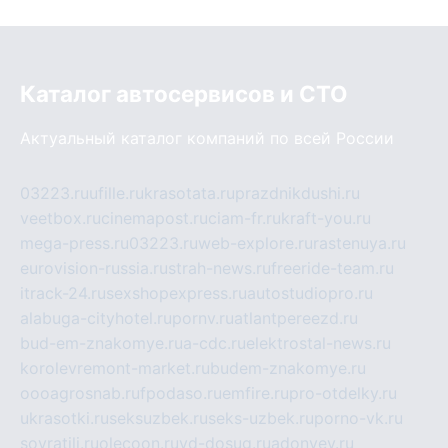
Каталог автосервисов и СТО
Актуальный каталог компаний по всей России
03223.ru
ufille.ru
krasotata.ru
prazdnikdushi.ru
veetbox.ru
cinemapost.ru
ciam-fr.ru
kraft-you.ru
mega-press.ru
03223.ru
web-explore.ru
rastenuya.ru
eurovision-russia.ru
strah-news.ru
freeride-team.ru
itrack-24.ru
sexshopexpress.ru
autostudiopro.ru
alabuga-cityhotel.ru
pornv.ru
atlantpereezd.ru
bud-em-znakomye.ru
a-cdc.ru
elektrostal-news.ru
korolevremont-market.ru
budem-znakomye.ru
oooagrosnab.ru
fpodaso.ru
emfire.ru
pro-otdelky.ru
ukrasotki.ru
seksuzbek.ru
seks-uzbek.ru
porno-vk.ru
sovratili.ru
olecoon.ru
vd-dosug.ru
adonyev.ru