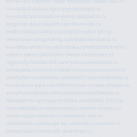
slovar-ivrit.ru
porno-video-besplatno.ru
seks-365.ru
ovucontrol.ru
sloty-igrovyye-avtomaty.ru
ru-industriya.ru
russkoe-porno-besplatno.ru
belgorod-day.ru
digilith.ru
pichkurovlab.ru
medic-today.ru
taksu.ru
comp123.ru
don-ykt.ru
teensvoice.ru
imgsharing.ru
domashnee-porno.ru
eva-elfie.ru
foto-tur.ru
biz-doska.ru
metropoltravel.ru
veslo-i-yakor.ru
borodino-media.ru
rostotsky.ru
regionufa.ru
weiss-bet.ru
zaryna.ru
casinotablet.ru
universalia.ru
remont-mebeli-moscow.ru
termomur.ru
clubfisher.ru
remstirufa.ru
erdamchi.ru
doramamama.ru
muraviovka-park.ru
worldofwoman.ru
clean-dreams.ru
arkrym.ru
kristinita.ru
dircomputer.ru
healthenter.ru
textexperts.ru
pivnaya-kruzhka.ru
kinofilmy-2021.ru
demolalapaluza.ru
tanyavanya.ru
remstir-tolyatti.ru
msdip.ru
jdol.ru
sokolovr.ru
newtech-spb.ru
rezemkleim.ru
massage-tai.ru
seonub.ru
zvonitut.ru
biolisichka24.ru
mncraft-download.ru