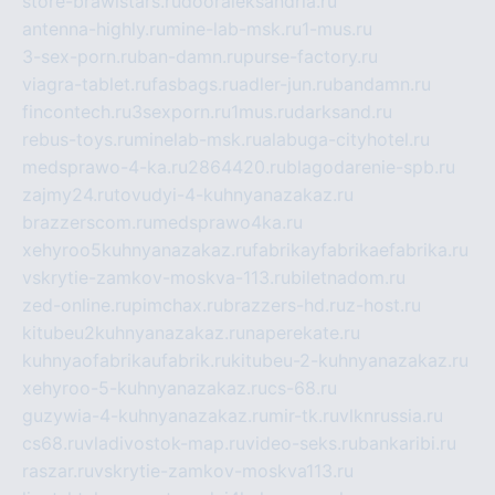
store-brawlstars.ru
dooraleksandria.ru
antenna-highly.ru
mine-lab-msk.ru
1-mus.ru
3-sex-porn.ru
ban-damn.ru
purse-factory.ru
viagra-tablet.ru
fasbags.ru
adler-jun.ru
bandamn.ru
fincontech.ru
3sexporn.ru
1mus.ru
darksand.ru
rebus-toys.ru
minelab-msk.ru
alabuga-cityhotel.ru
medsprawo-4-ka.ru
2864420.ru
blagodarenie-spb.ru
zajmy24.ru
tovudyi-4-kuhnyanazakaz.ru
brazzerscom.ru
medsprawo4ka.ru
xehyroo5kuhnyanazakaz.ru
fabrikayfabrikaefabrika.ru
vskrytie-zamkov-moskva-113.ru
biletnadom.ru
zed-online.ru
pimchax.ru
brazzers-hd.ru
z-host.ru
kitubeu2kuhnyanazakaz.ru
naperekate.ru
kuhnyaofabrikaufabrik.ru
kitubeu-2-kuhnyanazakaz.ru
xehyroo-5-kuhnyanazakaz.ru
cs-68.ru
guzywia-4-kuhnyanazakaz.ru
mir-tk.ru
vlknrussia.ru
cs68.ru
vladivostok-map.ru
video-seks.ru
bankaribi.ru
raszar.ru
vskrytie-zamkov-moskva113.ru