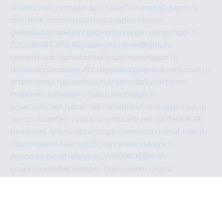
artemovskij.ru
dopler.spb.ru
aid70.ru
metall-perm.ru
ndm.msk.ru
ratingzooshop.ru
apiaccess.ru
globalautotrade.info
bezverhovskoe.ru
drsschool.ru
ZOOSMART.SPB.RU
dalakony.ru
medikijob.ru
remontt.spb.ru
photostudia.spb.ru
myragon.ru
terramia.ru
academy62.ru
gardengallereya.ru
rti.com.ru
artem-news.ru
biserinca.ru
krasnodarkurort.com
imshowtv.ru
mebel-v-tule.ru
mobtopik.ru
pcsecurity.net.ru
tool-sib.ru
multimetrunit.ru
sp-tour.ru
fan-cs.ru
santeh-russia.ru
symbian9.net.ru
DSHAIR.RU
tmmotors.spb.ru
xjocuricopii.com
musavtomat.msk.ru
obustrojdom.ru
sovetcik.ru
ybaranovskaya.ru
ppknews.ru
cult-alshei.ru
JAPANRUSSIA.RU
proekciyamebel.ru
imper-finans.ru
rim.org.ru
glamourai.ru
brassminus.ru
zabor-pro.ru
ftn.pp.ru
dorogoe58.ru
laimengpacker.ru
kuzova-zapchasti.ru
sageerp.ru
taxodrom.ru
dsrazvitie.ru
hardcity.net.ru
ratinghomegames.ru
topservice25.ru
gubernyan.ru