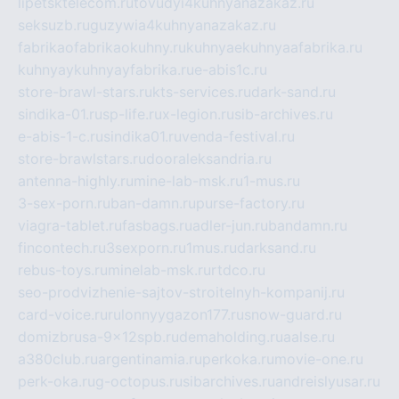
lipetsktelecom.ru
tovudyi4kuhnyanazakaz.ru
seksuzb.ru
guzywia4kuhnyanazakaz.ru
fabrikaofabrikaokuhny.ru
kuhnyaekuhnyaafabrika.ru
kuhnyaykuhnyayfabrika.ru
e-abis1c.ru
store-brawl-stars.ru
kts-services.ru
dark-sand.ru
sindika-01.ru
sp-life.ru
x-legion.ru
sib-archives.ru
e-abis-1-c.ru
sindika01.ru
venda-festival.ru
store-brawlstars.ru
dooraleksandria.ru
antenna-highly.ru
mine-lab-msk.ru
1-mus.ru
3-sex-porn.ru
ban-damn.ru
purse-factory.ru
viagra-tablet.ru
fasbags.ru
adler-jun.ru
bandamn.ru
fincontech.ru
3sexporn.ru
1mus.ru
darksand.ru
rebus-toys.ru
minelab-msk.ru
rtdco.ru
seo-prodvizhenie-sajtov-stroitelnyh-kompanij.ru
card-voice.ru
rulonnyygazon177.ru
snow-guard.ru
domizbrusa-9x12spb.ru
demaholding.ru
aalse.ru
a380club.ru
argentinamia.ru
perkoka.ru
movie-one.ru
perk-oka.ru
g-octopus.ru
sibarchives.ru
andreislyusar.ru