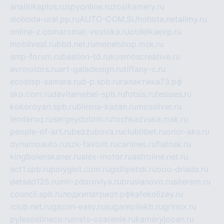
analitikaplus.ru
spyonline.ru
zosikamery.ru
sloboda-ural.pp.ru
AUTO-COM.SU
hohota.net
alimy.ru
online-z.com
aromat-vostoka.ru
otdelkaexp.ru
mobilvest.ru
bbd.net.ru
mebelshop.msk.ru
smp-forum.ru
bastion-td.ru
kosmoscreative.ru
avrmotors.ru
art-galadesign.ru
tiffany-c.ru
ecostep-samara.ru
d-p.spb.ru
галактика73.рф
sko.com.ru
davitamebel-spb.ru
fotsis.ru
tesiaes.ru
kokoroyari.spb.ru
blesna-kazan.ru
mossilver.ru
lenderoq.ru
sergeydobrin.ru
tochkazvuka.msk.ru
people-of-art.ru
bezzubova.ru
clubtibet.ru
orior-aks.ru
dynamoauto.ru
szk-favorit.ru
carlines.ru
flatnsk.ru
kingbolenskaner.ru
alex-motor.ru
astroline.net.ru
act1.spb.ru
polyglot.com.ru
gidlipetsk.ru
ooo-driada.ru
detsad125.ru
mir-zdoroviya.ru
bruslanovo.ru
siterem.ru
council.spb.ru
лодкипатриот.рф
kafekolizey.ru
iclub.net.ru
gazon-easy.ru
sugarepilekb.ru
grinox.ru
pylesostineco.ru
msts-ozarenie.ru
kameryjooan.ru