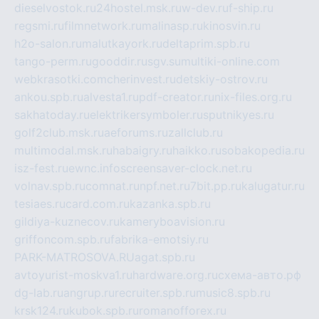
dieselvostok.ru
24hostel.msk.ru
w-dev.ru
f-ship.ru
regsmi.ru
filmnetwork.ru
malinasp.ru
kinosvin.ru
h2o-salon.ru
malutkayork.ru
deltaprim.spb.ru
tango-perm.ru
gooddir.ru
sgv.su
multiki-online.com
webkrasotki.com
cherinvest.ru
detskiy-ostrov.ru
ankou.spb.ru
alvesta1.ru
pdf-creator.ru
nix-files.org.ru
sakhatoday.ru
elektrikersymboler.ru
sputnikyes.ru
golf2club.msk.ru
aeforums.ru
zallclub.ru
multimodal.msk.ru
habaigry.ru
haikko.ru
sobakopedia.ru
isz-fest.ru
ewnc.info
screensaver-clock.net.ru
volnav.spb.ru
comnat.ru
npf.net.ru
7bit.pp.ru
kalugatur.ru
tesiaes.ru
card.com.ru
kazanka.spb.ru
gildiya-kuznecov.ru
kameryboavision.ru
griffoncom.spb.ru
fabrika-emotsiy.ru
PARK-MATROSOVA.RU
agat.spb.ru
avtoyurist-moskva1.ru
hardware.org.ru
схема-авто.рф
dg-lab.ru
angrup.ru
recruiter.spb.ru
music8.spb.ru
krsk124.ru
kubok.spb.ru
romanofforex.ru