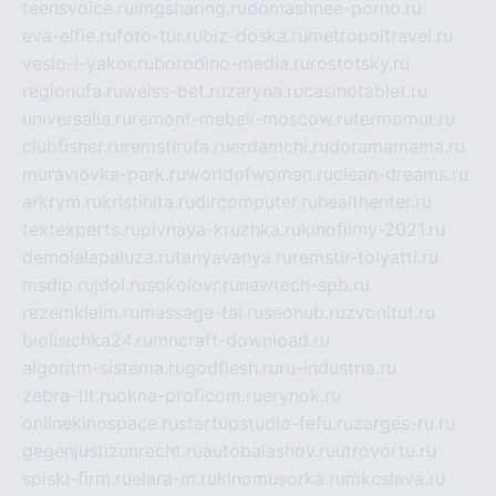
teensvoice.ru
imgsharing.ru
domashnee-porno.ru
eva-elfie.ru
foto-tur.ru
biz-doska.ru
metropoltravel.ru
veslo-i-yakor.ru
borodino-media.ru
rostotsky.ru
regionufa.ru
weiss-bet.ru
zaryna.ru
casinotablet.ru
universalia.ru
remont-mebeli-moscow.ru
termomur.ru
clubfisher.ru
remstirufa.ru
erdamchi.ru
doramamama.ru
muraviovka-park.ru
worldofwoman.ru
clean-dreams.ru
arkrym.ru
kristinita.ru
dircomputer.ru
healthenter.ru
textexperts.ru
pivnaya-kruzhka.ru
kinofilmy-2021.ru
demolalapaluza.ru
tanyavanya.ru
remstir-tolyatti.ru
msdip.ru
jdol.ru
sokolovr.ru
newtech-spb.ru
rezemkleim.ru
massage-tai.ru
seonub.ru
zvonitut.ru
biolisichka24.ru
mncraft-download.ru
algoritm-sistema.ru
godflesh.ru
ru-industria.ru
zebra-tlt.ru
okna-proficom.ru
erynok.ru
onlinekinospace.ru
startupstudio-fefu.ru
zarges-ru.ru
gegenjustizunrecht.ru
autobalashov.ru
utrovortu.ru
spiski-firm.ru
elara-m.ru
kinomusorka.ru
mkcslava.ru