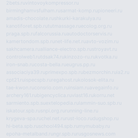
2bets.ru
vintovoykompressor.ru
birminghamvsfulham.ru
sarmat-komp.ru
pioneeri.ru
amadis-chocolate.ru
shkurki-karakulya.ru
kanotiforet.spb.ru
tutmassage.ru
ecolog.org.ru
praga.spb.ru
falcorussia.ru
autodoctorservis.ru
kamertondom.spb.ru
net-life.net.ru
avto-vozim.ru
sakhcamera.ru
alliance-electro.spb.ru
stroyavt.ru
controlweb1.ru
tdsak74.ru
kinzozo-ru.ru
kvotka.ru
iron-snab.ru
costa-bella.ru
eugrus.pp.ru
associaciya39.ru
primexpo.spb.ru
bezmorchin.ru
ia2.ru
cpt21.ru
ispecspb.ru
regahost.ru
kolosok-elita.ru
tae-kwon.ru
consrio.com.ru
insiam.ru
avegainfo.ru
archery161.ru
bigencyclica.ru
vlast16.ru
korru.net
sarmiento.spb.su
extelopedia.ru
lammin-suo.spb.ru
iskatour.spb.ru
snpi.org.ru
running-line.ru
krygeva-spa.ru
chel.net.ru
rust-loco.ru
dugshop.ru
hl-beta.spb.ru
school494.spb.ru
mymubaby.ru
epoha-metalband.ru
ngr.spb.ru
rusgosnews.com