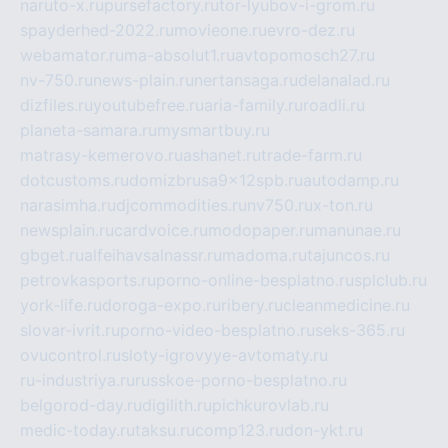
naruto-x.ru
pursefactory.ru
tor-lyubov-i-grom.ru
spayderhed-2022.ru
movieone.ru
evro-dez.ru
webamator.ru
ma-absolut1.ru
avtopomosch27.ru
nv-750.ru
news-plain.ru
nertansaga.ru
delanalad.ru
dizfiles.ru
youtubefree.ru
aria-family.ru
roadli.ru
planeta-samara.ru
mysmartbuy.ru
matrasy-kemerovo.ru
ashanet.ru
trade-farm.ru
dotcustoms.ru
domizbrusa9x12spb.ru
autodamp.ru
narasimha.ru
djcommodities.ru
nv750.ru
x-ton.ru
newsplain.ru
cardvoice.ru
modopaper.ru
manunae.ru
gbget.ru
alfeihavsalnassr.ru
madoma.ru
tajuncos.ru
petrovkasports.ru
porno-online-besplatno.ru
splclub.ru
york-life.ru
doroga-expo.ru
ribery.ru
cleanmedicine.ru
slovar-ivrit.ru
porno-video-besplatno.ru
seks-365.ru
ovucontrol.ru
sloty-igrovyye-avtomaty.ru
ru-industriya.ru
russkoe-porno-besplatno.ru
belgorod-day.ru
digilith.ru
pichkurovlab.ru
medic-today.ru
taksu.ru
comp123.ru
don-ykt.ru