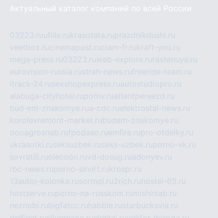
Актуальный каталог компаний по всей России
03223.ru
ufille.ru
krasotata.ru
prazdnikdushi.ru
veetbox.ru
cinemapost.ru
ciam-fr.ru
kraft-you.ru
mega-press.ru
03223.ru
web-explore.ru
rastenuya.ru
eurovision-russia.ru
strah-news.ru
freeride-team.ru
itrack-24.ru
sexshopexpress.ru
autostudiopro.ru
alabuga-cityhotel.ru
pornv.ru
atlantpereezd.ru
bud-em-znakomye.ru
a-cdc.ru
elektrostal-news.ru
korolevremont-market.ru
budem-znakomye.ru
oooagrosnab.ru
fpodaso.ru
emfire.ru
pro-otdelky.ru
ukrasotki.ru
seksuzbek.ru
seks-uzbek.ru
porno-vk.ru
sovratili.ru
olecoon.ru
vd-dosug.ru
adonyev.ru
rbc-news.ru
porno-skvirt.ru
krospr.ru
13autor-kolonka.ru
sormol.ru
2rich.ru
hostel-65.ru
hostserve.ru
porno-na-russkom.ru
mishinlab.ru
neznobi.ru
bigfatcc.ru
habble.ru
starbucksvia.ru
delfinet.ru
silvernano.ru
elestal.ru
vektor-doroga.ru