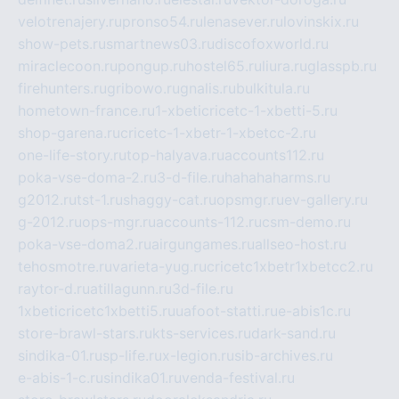
velotrenajery.ru
pronso54.ru
lenasever.ru
lovinskix.ru
show-pets.ru
smartnews03.ru
discofoxworld.ru
miraclecoon.ru
pongup.ru
hostel65.ru
liura.ru
glasspb.ru
firehunters.ru
gribowo.ru
gnalis.ru
bulkitula.ru
hometown-france.ru
1-xbeticricetc-1-xbetti-5.ru
shop-garena.ru
cricetc-1-xbetr-1-xbetcc-2.ru
one-life-story.ru
top-halyava.ru
accounts112.ru
poka-vse-doma-2.ru
3-d-file.ru
hahahaharms.ru
g2012.ru
tst-1.ru
shaggy-cat.ru
opsmgr.ru
ev-gallery.ru
g-2012.ru
ops-mgr.ru
accounts-112.ru
csm-demo.ru
poka-vse-doma2.ru
airgungames.ru
allseo-host.ru
tehosmotre.ru
varieta-yug.ru
cricetc1xbetr1xbetcc2.ru
raytor-d.ru
atillagunn.ru
3d-file.ru
1xbeticricetc1xbetti5.ru
uafoot-statti.ru
e-abis1c.ru
store-brawl-stars.ru
kts-services.ru
dark-sand.ru
sindika-01.ru
sp-life.ru
x-legion.ru
sib-archives.ru
e-abis-1-c.ru
sindika01.ru
venda-festival.ru