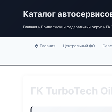
Каталог автосервисо
Главная
»
Приволжский федеральный округ
» ГК 
🏠 Главная
Центральный ФО
Севе
ГК TurboTech Oil