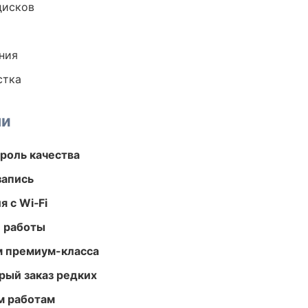
дисков
ния
стка
ми
роль качества
запись
 с Wi‑Fi
е работы
м премиум-класса
рый заказ редких
м работам