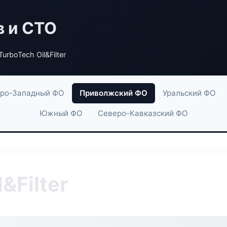
в и СТО
TurboTech Oil&Filter
ро-Западный ФО
Приволжский ФО
Уральский ФО
Южный ФО
Северо-Кавказский ФО
&Filter