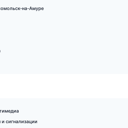
сомольск-на-Амуре
а
ьтимедиа
 и сигнализации