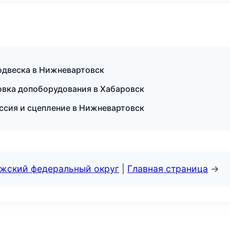
одвеска в Нижневартовск
овка допоборудования в Хабаровск
иссия и сцепление в Нижневартовск
лжский федеральный округ
|
Главная страница
→