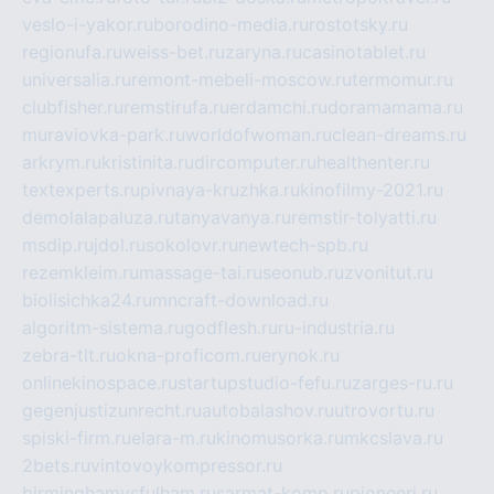
veslo-i-yakor.ru
borodino-media.ru
rostotsky.ru
regionufa.ru
weiss-bet.ru
zaryna.ru
casinotablet.ru
universalia.ru
remont-mebeli-moscow.ru
termomur.ru
clubfisher.ru
remstirufa.ru
erdamchi.ru
doramamama.ru
muraviovka-park.ru
worldofwoman.ru
clean-dreams.ru
arkrym.ru
kristinita.ru
dircomputer.ru
healthenter.ru
textexperts.ru
pivnaya-kruzhka.ru
kinofilmy-2021.ru
demolalapaluza.ru
tanyavanya.ru
remstir-tolyatti.ru
msdip.ru
jdol.ru
sokolovr.ru
newtech-spb.ru
rezemkleim.ru
massage-tai.ru
seonub.ru
zvonitut.ru
biolisichka24.ru
mncraft-download.ru
algoritm-sistema.ru
godflesh.ru
ru-industria.ru
zebra-tlt.ru
okna-proficom.ru
erynok.ru
onlinekinospace.ru
startupstudio-fefu.ru
zarges-ru.ru
gegenjustizunrecht.ru
autobalashov.ru
utrovortu.ru
spiski-firm.ru
elara-m.ru
kinomusorka.ru
mkcslava.ru
2bets.ru
vintovoykompressor.ru
birminghamvsfulham.ru
sarmat-komp.ru
pioneeri.ru