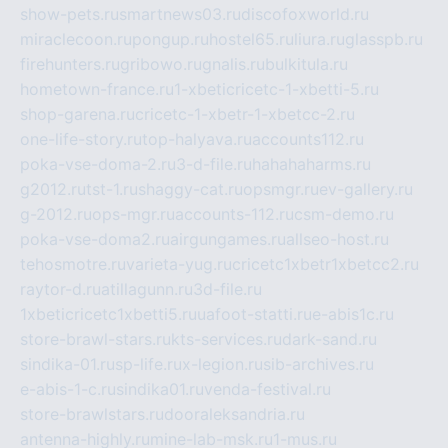
show-pets.ru
smartnews03.ru
discofoxworld.ru
miraclecoon.ru
pongup.ru
hostel65.ru
liura.ru
glasspb.ru
firehunters.ru
gribowo.ru
gnalis.ru
bulkitula.ru
hometown-france.ru
1-xbeticricetc-1-xbetti-5.ru
shop-garena.ru
cricetc-1-xbetr-1-xbetcc-2.ru
one-life-story.ru
top-halyava.ru
accounts112.ru
poka-vse-doma-2.ru
3-d-file.ru
hahahaharms.ru
g2012.ru
tst-1.ru
shaggy-cat.ru
opsmgr.ru
ev-gallery.ru
g-2012.ru
ops-mgr.ru
accounts-112.ru
csm-demo.ru
poka-vse-doma2.ru
airgungames.ru
allseo-host.ru
tehosmotre.ru
varieta-yug.ru
cricetc1xbetr1xbetcc2.ru
raytor-d.ru
atillagunn.ru
3d-file.ru
1xbeticricetc1xbetti5.ru
uafoot-statti.ru
e-abis1c.ru
store-brawl-stars.ru
kts-services.ru
dark-sand.ru
sindika-01.ru
sp-life.ru
x-legion.ru
sib-archives.ru
e-abis-1-c.ru
sindika01.ru
venda-festival.ru
store-brawlstars.ru
dooraleksandria.ru
antenna-highly.ru
mine-lab-msk.ru
1-mus.ru