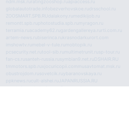
ndm.msk.ru
ratingzooshop.ru
apiaccess.ru
globalautotrade.info
bezverhovskoe.ru
drsschool.ru
ZOOSMART.SPB.RU
dalakony.ru
medikijob.ru
remontt.spb.ru
photostudia.spb.ru
myragon.ru
terramia.ru
academy62.ru
gardengallereya.ru
rti.com.ru
artem-news.ru
biserinca.ru
krasnodarkurort.com
imshowtv.ru
mebel-v-tule.ru
mobtopik.ru
pcsecurity.net.ru
tool-sib.ru
multimetrunit.ru
sp-tour.ru
fan-cs.ru
santeh-russia.ru
symbian9.net.ru
DSHAIR.RU
tmmotors.spb.ru
xjocuricopii.com
musavtomat.msk.ru
obustrojdom.ru
sovetcik.ru
ybaranovskaya.ru
ppknews.ru
cult-alshei.ru
JAPANRUSSIA.RU
proekciyamebel.ru
imper-finans.ru
rim.org.ru
glamourai.ru
brassminus.ru
zabor-pro.ru
ftn.pp.ru
dorogoe58.ru
laimengpacker.ru
kuzova-zapchasti.ru
sageerp.ru
taxodrom.ru
dsrazvitie.ru
hardcity.net.ru
ratinghomegames.ru
topservice25.ru
gubernyan.ru
gtglasslined.ru
ii4.ru
tssport.spb.ru
andorra24.com