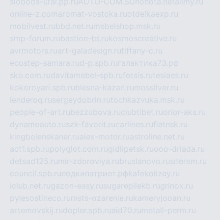
sloboda-ural.pp.ru
AUTO-COM.SU
hohota.net
alimy.ru
online-z.com
aromat-vostoka.ru
otdelkaexp.ru
mobilvest.ru
bbd.net.ru
mebelshop.msk.ru
smp-forum.ru
bastion-td.ru
kosmoscreative.ru
avrmotors.ru
art-galadesign.ru
tiffany-c.ru
ecostep-samara.ru
d-p.spb.ru
галактика73.рф
sko.com.ru
davitamebel-spb.ru
fotsis.ru
tesiaes.ru
kokoroyari.spb.ru
blesna-kazan.ru
mossilver.ru
lenderoq.ru
sergeydobrin.ru
tochkazvuka.msk.ru
people-of-art.ru
bezzubova.ru
clubtibet.ru
orior-aks.ru
dynamoauto.ru
szk-favorit.ru
carlines.ru
flatnsk.ru
kingbolenskaner.ru
alex-motor.ru
astroline.net.ru
act1.spb.ru
polyglot.com.ru
gidlipetsk.ru
ooo-driada.ru
detsad125.ru
mir-zdoroviya.ru
bruslanovo.ru
siterem.ru
council.spb.ru
лодкипатриот.рф
kafekolizey.ru
iclub.net.ru
gazon-easy.ru
sugarepilekb.ru
grinox.ru
pylesostineco.ru
msts-ozarenie.ru
kameryjooan.ru
artemovskij.ru
dopler.spb.ru
aid70.ru
metall-perm.ru