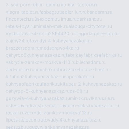
3-sex-porn.ru
ban-damn.ru
purse-factory.ru
viagra-tablet.ru
fasbags.ru
adler-jun.ru
bandamn.ru
fincontech.ru
3sexporn.ru
1mus.ru
darksand.ru
rebus-toys.ru
minelab-msk.ru
alabuga-cityhotel.ru
medsprawo-4-ka.ru
2864420.ru
blagodarenie-spb.ru
zajmy24.ru
tovudyi-4-kuhnyanazakaz.ru
brazzerscom.ru
medsprawo4ka.ru
xehyroo5kuhnyanazakaz.ru
fabrikayfabrikaefabrika.ru
vskrytie-zamkov-moskva-113.ru
biletnadom.ru
zed-online.ru
pimchax.ru
brazzers-hd.ru
z-host.ru
kitubeu2kuhnyanazakaz.ru
naperekate.ru
kuhnyaofabrikaufabrik.ru
kitubeu-2-kuhnyanazakaz.ru
xehyroo-5-kuhnyanazakaz.ru
cs-68.ru
guzywia-4-kuhnyanazakaz.ru
mir-tk.ru
vlknrussia.ru
cs68.ru
vladivostok-map.ru
video-seks.ru
bankaribi.ru
raszar.ru
vskrytie-zamkov-moskva113.ru
lipetsktelecom.ru
tovudyi4kuhnyanazakaz.ru
seksuzb.ru
guzywia4kuhnyanazakaz.ru