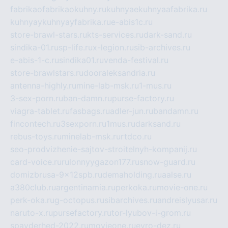
fabrikaofabrikaokuhny.ru
kuhnyaekuhnyaafabrika.ru
kuhnyaykuhnyayfabrika.ru
e-abis1c.ru
store-brawl-stars.ru
kts-services.ru
dark-sand.ru
sindika-01.ru
sp-life.ru
x-legion.ru
sib-archives.ru
e-abis-1-c.ru
sindika01.ru
venda-festival.ru
store-brawlstars.ru
dooraleksandria.ru
antenna-highly.ru
mine-lab-msk.ru
1-mus.ru
3-sex-porn.ru
ban-damn.ru
purse-factory.ru
viagra-tablet.ru
fasbags.ru
adler-jun.ru
bandamn.ru
fincontech.ru
3sexporn.ru
1mus.ru
darksand.ru
rebus-toys.ru
minelab-msk.ru
rtdco.ru
seo-prodvizhenie-sajtov-stroitelnyh-kompanij.ru
card-voice.ru
rulonnyygazon177.ru
snow-guard.ru
domizbrusa-9x12spb.ru
demaholding.ru
aalse.ru
a380club.ru
argentinamia.ru
perkoka.ru
movie-one.ru
perk-oka.ru
g-octopus.ru
sibarchives.ru
andreislyusar.ru
naruto-x.ru
pursefactory.ru
tor-lyubov-i-grom.ru
spayderhed-2022.ru
movieone.ru
evro-dez.ru