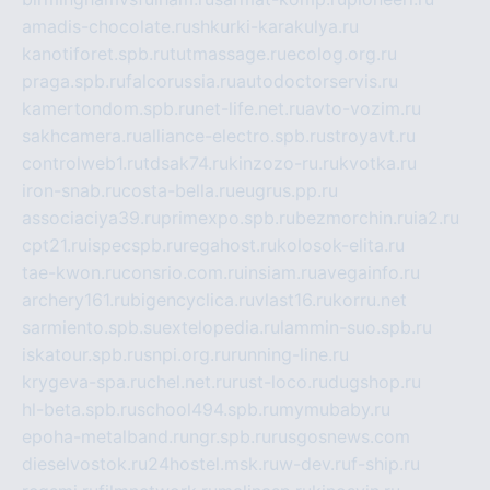
amadis-chocolate.ru
shkurki-karakulya.ru
kanotiforet.spb.ru
tutmassage.ru
ecolog.org.ru
praga.spb.ru
falcorussia.ru
autodoctorservis.ru
kamertondom.spb.ru
net-life.net.ru
avto-vozim.ru
sakhcamera.ru
alliance-electro.spb.ru
stroyavt.ru
controlweb1.ru
tdsak74.ru
kinzozo-ru.ru
kvotka.ru
iron-snab.ru
costa-bella.ru
eugrus.pp.ru
associaciya39.ru
primexpo.spb.ru
bezmorchin.ru
ia2.ru
cpt21.ru
ispecspb.ru
regahost.ru
kolosok-elita.ru
tae-kwon.ru
consrio.com.ru
insiam.ru
avegainfo.ru
archery161.ru
bigencyclica.ru
vlast16.ru
korru.net
sarmiento.spb.su
extelopedia.ru
lammin-suo.spb.ru
iskatour.spb.ru
snpi.org.ru
running-line.ru
krygeva-spa.ru
chel.net.ru
rust-loco.ru
dugshop.ru
hl-beta.spb.ru
school494.spb.ru
mymubaby.ru
epoha-metalband.ru
ngr.spb.ru
rusgosnews.com
dieselvostok.ru
24hostel.msk.ru
w-dev.ru
f-ship.ru