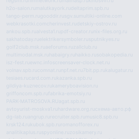
regsmi.ru
filmnetwork.ru
malinasp.ru
kinosvin.ru
h2o-salon.ru
malutkayork.ru
deltaprim.spb.ru
tango-perm.ru
gooddir.ru
sgv.su
multiki-online.com
webkrasotki.com
cherinvest.ru
detskiy-ostrov.ru
ankou.spb.ru
alvesta1.ru
pdf-creator.ru
nix-files.org.ru
sakhatoday.ru
elektrikersymboler.ru
sputnikyes.ru
golf2club.msk.ru
aeforums.ru
zallclub.ru
multimodal.msk.ru
habaigry.ru
haikko.ru
sobakopedia.ru
isz-fest.ru
ewnc.info
screensaver-clock.net.ru
volnav.spb.ru
comnat.ru
npf.net.ru
7bit.pp.ru
kalugatur.ru
tesiaes.ru
card.com.ru
kazanka.spb.ru
gildiya-kuznecov.ru
kameryboavision.ru
griffoncom.spb.ru
fabrika-emotsiy.ru
PARK-MATROSOVA.RU
agat.spb.ru
avtoyurist-moskva1.ru
hardware.org.ru
схема-авто.рф
dg-lab.ru
angrup.ru
recruiter.spb.ru
music8.spb.ru
krsk124.ru
kubok.spb.ru
romanofforex.ru
analitikaplus.ru
spyonline.ru
zosikamery.ru