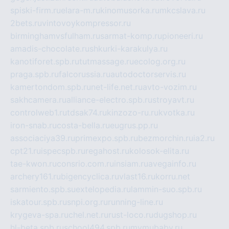
spiski-firm.ru
elara-m.ru
kinomusorka.ru
mkcslava.ru
2bets.ru
vintovoykompressor.ru
birminghamvsfulham.ru
sarmat-komp.ru
pioneeri.ru
amadis-chocolate.ru
shkurki-karakulya.ru
kanotiforet.spb.ru
tutmassage.ru
ecolog.org.ru
praga.spb.ru
falcorussia.ru
autodoctorservis.ru
kamertondom.spb.ru
net-life.net.ru
avto-vozim.ru
sakhcamera.ru
alliance-electro.spb.ru
stroyavt.ru
controlweb1.ru
tdsak74.ru
kinzozo-ru.ru
kvotka.ru
iron-snab.ru
costa-bella.ru
eugrus.pp.ru
associaciya39.ru
primexpo.spb.ru
bezmorchin.ru
ia2.ru
cpt21.ru
ispecspb.ru
regahost.ru
kolosok-elita.ru
tae-kwon.ru
consrio.com.ru
insiam.ru
avegainfo.ru
archery161.ru
bigencyclica.ru
vlast16.ru
korru.net
sarmiento.spb.su
extelopedia.ru
lammin-suo.spb.ru
iskatour.spb.ru
snpi.org.ru
running-line.ru
krygeva-spa.ru
chel.net.ru
rust-loco.ru
dugshop.ru
hl-beta.spb.ru
school494.spb.ru
mymubaby.ru