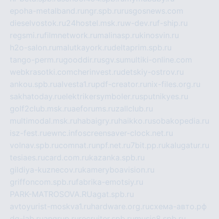
epoha-metalband.ru
ngr.spb.ru
rusgosnews.com
dieselvostok.ru
24hostel.msk.ru
w-dev.ru
f-ship.ru
regsmi.ru
filmnetwork.ru
malinasp.ru
kinosvin.ru
h2o-salon.ru
malutkayork.ru
deltaprim.spb.ru
tango-perm.ru
gooddir.ru
sgv.su
multiki-online.com
webkrasotki.com
cherinvest.ru
detskiy-ostrov.ru
ankou.spb.ru
alvesta1.ru
pdf-creator.ru
nix-files.org.ru
sakhatoday.ru
elektrikersymboler.ru
sputnikyes.ru
golf2club.msk.ru
aeforums.ru
zallclub.ru
multimodal.msk.ru
habaigry.ru
haikko.ru
sobakopedia.ru
isz-fest.ru
ewnc.info
screensaver-clock.net.ru
volnav.spb.ru
comnat.ru
npf.net.ru
7bit.pp.ru
kalugatur.ru
tesiaes.ru
card.com.ru
kazanka.spb.ru
gildiya-kuznecov.ru
kameryboavision.ru
griffoncom.spb.ru
fabrika-emotsiy.ru
PARK-MATROSOVA.RU
agat.spb.ru
avtoyurist-moskva1.ru
hardware.org.ru
схема-авто.рф
dg-lab.ru
angrup.ru
recruiter.spb.ru
music8.spb.ru