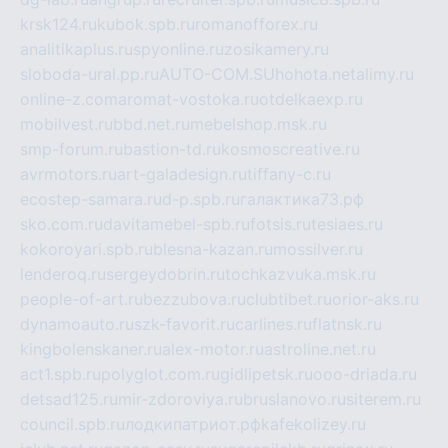
krsk124.ru
kubok.spb.ru
romanofforex.ru
analitikaplus.ru
spyonline.ru
zosikamery.ru
sloboda-ural.pp.ru
AUTO-COM.SU
hohota.net
alimy.ru
online-z.com
aromat-vostoka.ru
otdelkaexp.ru
mobilvest.ru
bbd.net.ru
mebelshop.msk.ru
smp-forum.ru
bastion-td.ru
kosmoscreative.ru
avrmotors.ru
art-galadesign.ru
tiffany-c.ru
ecostep-samara.ru
d-p.spb.ru
галактика73.рф
sko.com.ru
davitamebel-spb.ru
fotsis.ru
tesiaes.ru
kokoroyari.spb.ru
blesna-kazan.ru
mossilver.ru
lenderoq.ru
sergeydobrin.ru
tochkazvuka.msk.ru
people-of-art.ru
bezzubova.ru
clubtibet.ru
orior-aks.ru
dynamoauto.ru
szk-favorit.ru
carlines.ru
flatnsk.ru
kingbolenskaner.ru
alex-motor.ru
astroline.net.ru
act1.spb.ru
polyglot.com.ru
gidlipetsk.ru
ooo-driada.ru
detsad125.ru
mir-zdoroviya.ru
bruslanovo.ru
siterem.ru
council.spb.ru
лодкипатриот.рф
kafekolizey.ru