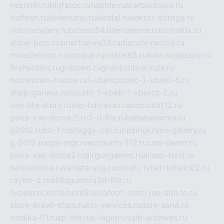
neznobi.ru
bigfatcc.ru
habble.ru
starbucksvia.ru
delfinet.ru
silvernano.ru
elestal.ru
vektor-doroga.ru
velotrenajery.ru
pronso54.ru
lenasever.ru
lovinskix.ru
show-pets.ru
smartnews03.ru
discofoxworld.ru
miraclecoon.ru
pongup.ru
hostel65.ru
liura.ru
glasspb.ru
firehunters.ru
gribowo.ru
gnalis.ru
bulkitula.ru
hometown-france.ru
1-xbeticricetc-1-xbetti-5.ru
shop-garena.ru
cricetc-1-xbetr-1-xbetcc-2.ru
one-life-story.ru
top-halyava.ru
accounts112.ru
poka-vse-doma-2.ru
3-d-file.ru
hahahaharms.ru
g2012.ru
tst-1.ru
shaggy-cat.ru
opsmgr.ru
ev-gallery.ru
g-2012.ru
ops-mgr.ru
accounts-112.ru
csm-demo.ru
poka-vse-doma2.ru
airgungames.ru
allseo-host.ru
tehosmotre.ru
varieta-yug.ru
cricetc1xbetr1xbetcc2.ru
raytor-d.ru
atillagunn.ru
3d-file.ru
1xbeticricetc1xbetti5.ru
uafoot-statti.ru
e-abis1c.ru
store-brawl-stars.ru
kts-services.ru
dark-sand.ru
sindika-01.ru
sp-life.ru
x-legion.ru
sib-archives.ru