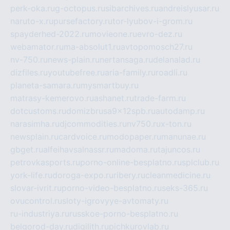
perk-oka.ru
g-octopus.ru
sibarchives.ru
andreislyusar.ru
naruto-x.ru
pursefactory.ru
tor-lyubov-i-grom.ru
spayderhed-2022.ru
movieone.ru
evro-dez.ru
webamator.ru
ma-absolut1.ru
avtopomosch27.ru
nv-750.ru
news-plain.ru
nertansaga.ru
delanalad.ru
dizfiles.ru
youtubefree.ru
aria-family.ru
roadli.ru
planeta-samara.ru
mysmartbuy.ru
matrasy-kemerovo.ru
ashanet.ru
trade-farm.ru
dotcustoms.ru
domizbrusa9x12spb.ru
autodamp.ru
narasimha.ru
djcommodities.ru
nv750.ru
x-ton.ru
newsplain.ru
cardvoice.ru
modopaper.ru
manunae.ru
gbget.ru
alfeihavsalnassr.ru
madoma.ru
tajuncos.ru
petrovkasports.ru
porno-online-besplatno.ru
splclub.ru
york-life.ru
doroga-expo.ru
ribery.ru
cleanmedicine.ru
slovar-ivrit.ru
porno-video-besplatno.ru
seks-365.ru
ovucontrol.ru
sloty-igrovyye-avtomaty.ru
ru-industriya.ru
russkoe-porno-besplatno.ru
belgorod-day.ru
digilith.ru
pichkurovlab.ru