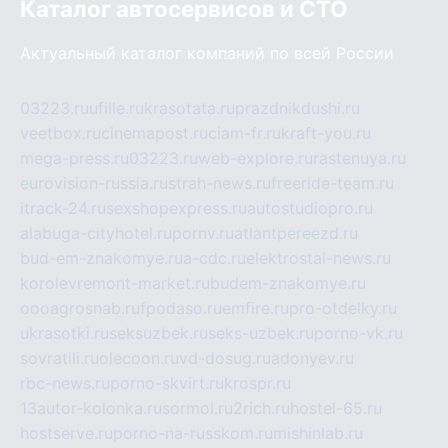
Каталог автосервисов и СТО
Актуальный каталог компаний по всей России
03223.ru
ufille.ru
krasotata.ru
prazdnikdushi.ru
veetbox.ru
cinemapost.ru
ciam-fr.ru
kraft-you.ru
mega-press.ru
03223.ru
web-explore.ru
rastenuya.ru
eurovision-russia.ru
strah-news.ru
freeride-team.ru
itrack-24.ru
sexshopexpress.ru
autostudiopro.ru
alabuga-cityhotel.ru
pornv.ru
atlantpereezd.ru
bud-em-znakomye.ru
a-cdc.ru
elektrostal-news.ru
korolevremont-market.ru
budem-znakomye.ru
oooagrosnab.ru
fpodaso.ru
emfire.ru
pro-otdelky.ru
ukrasotki.ru
seksuzbek.ru
seks-uzbek.ru
porno-vk.ru
sovratili.ru
olecoon.ru
vd-dosug.ru
adonyev.ru
rbc-news.ru
porno-skvirt.ru
krospr.ru
13autor-kolonka.ru
sormol.ru
2rich.ru
hostel-65.ru
hostserve.ru
porno-na-russkom.ru
mishinlab.ru