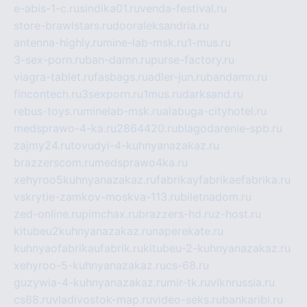
e-abis-1-c.ru
sindika01.ru
venda-festival.ru
store-brawlstars.ru
dooraleksandria.ru
antenna-highly.ru
mine-lab-msk.ru
1-mus.ru
3-sex-porn.ru
ban-damn.ru
purse-factory.ru
viagra-tablet.ru
fasbags.ru
adler-jun.ru
bandamn.ru
fincontech.ru
3sexporn.ru
1mus.ru
darksand.ru
rebus-toys.ru
minelab-msk.ru
alabuga-cityhotel.ru
medsprawo-4-ka.ru
2864420.ru
blagodarenie-spb.ru
zajmy24.ru
tovudyi-4-kuhnyanazakaz.ru
brazzerscom.ru
medsprawo4ka.ru
xehyroo5kuhnyanazakaz.ru
fabrikayfabrikaefabrika.ru
vskrytie-zamkov-moskva-113.ru
biletnadom.ru
zed-online.ru
pimchax.ru
brazzers-hd.ru
z-host.ru
kitubeu2kuhnyanazakaz.ru
naperekate.ru
kuhnyaofabrikaufabrik.ru
kitubeu-2-kuhnyanazakaz.ru
xehyroo-5-kuhnyanazakaz.ru
cs-68.ru
guzywia-4-kuhnyanazakaz.ru
mir-tk.ru
vlknrussia.ru
cs68.ru
vladivostok-map.ru
video-seks.ru
bankaribi.ru