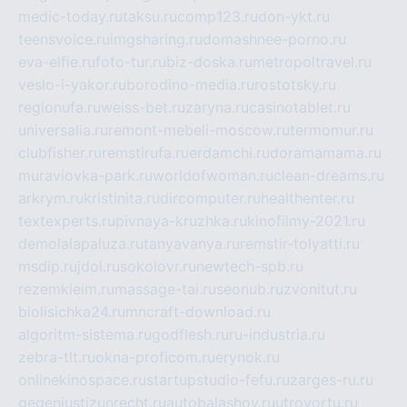
medic-today.ru
taksu.ru
comp123.ru
don-ykt.ru
teensvoice.ru
imgsharing.ru
domashnee-porno.ru
eva-elfie.ru
foto-tur.ru
biz-doska.ru
metropoltravel.ru
veslo-i-yakor.ru
borodino-media.ru
rostotsky.ru
regionufa.ru
weiss-bet.ru
zaryna.ru
casinotablet.ru
universalia.ru
remont-mebeli-moscow.ru
termomur.ru
clubfisher.ru
remstirufa.ru
erdamchi.ru
doramamama.ru
muraviovka-park.ru
worldofwoman.ru
clean-dreams.ru
arkrym.ru
kristinita.ru
dircomputer.ru
healthenter.ru
textexperts.ru
pivnaya-kruzhka.ru
kinofilmy-2021.ru
demolalapaluza.ru
tanyavanya.ru
remstir-tolyatti.ru
msdip.ru
jdol.ru
sokolovr.ru
newtech-spb.ru
rezemkleim.ru
massage-tai.ru
seonub.ru
zvonitut.ru
biolisichka24.ru
mncraft-download.ru
algoritm-sistema.ru
godflesh.ru
ru-industria.ru
zebra-tlt.ru
okna-proficom.ru
erynok.ru
onlinekinospace.ru
startupstudio-fefu.ru
zarges-ru.ru
gegenjustizunrecht.ru
autobalashov.ru
utrovortu.ru