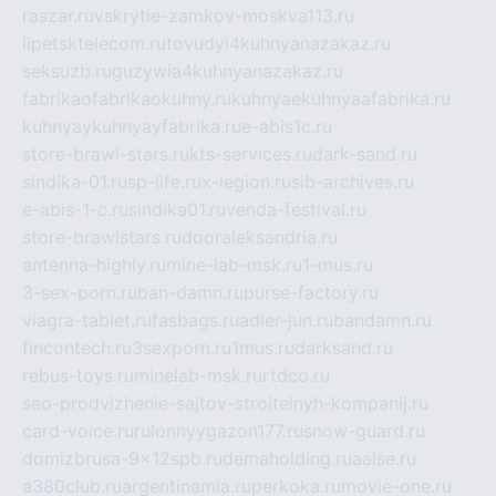
raszar.ru
vskrytie-zamkov-moskva113.ru
lipetsktelecom.ru
tovudyi4kuhnyanazakaz.ru
seksuzb.ru
guzywia4kuhnyanazakaz.ru
fabrikaofabrikaokuhny.ru
kuhnyaekuhnyaafabrika.ru
kuhnyaykuhnyayfabrika.ru
e-abis1c.ru
store-brawl-stars.ru
kts-services.ru
dark-sand.ru
sindika-01.ru
sp-life.ru
x-legion.ru
sib-archives.ru
e-abis-1-c.ru
sindika01.ru
venda-festival.ru
store-brawlstars.ru
dooraleksandria.ru
antenna-highly.ru
mine-lab-msk.ru
1-mus.ru
3-sex-porn.ru
ban-damn.ru
purse-factory.ru
viagra-tablet.ru
fasbags.ru
adler-jun.ru
bandamn.ru
fincontech.ru
3sexporn.ru
1mus.ru
darksand.ru
rebus-toys.ru
minelab-msk.ru
rtdco.ru
seo-prodvizhenie-sajtov-stroitelnyh-kompanij.ru
card-voice.ru
rulonnyygazon177.ru
snow-guard.ru
domizbrusa-9x12spb.ru
demaholding.ru
aalse.ru
a380club.ru
argentinamia.ru
perkoka.ru
movie-one.ru