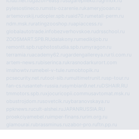
iclub.net.ru
gazon-easy.ru
sugarepilekb.ru
grinox.ru
pylesostineco.ru
msts-ozarenie.ru
kameryjooan.ru
artemovskij.ru
dopler.spb.ru
aid70.ru
metall-perm.ru
ndm.msk.ru
ratingzooshop.ru
apiaccess.ru
globalautotrade.info
bezverhovskoe.ru
drsschool.ru
ZOOSMART.SPB.RU
dalakony.ru
medikijob.ru
remontt.spb.ru
photostudia.spb.ru
myragon.ru
terramia.ru
academy62.ru
gardengallereya.ru
rti.com.ru
artem-news.ru
biserinca.ru
krasnodarkurort.com
imshowtv.ru
mebel-v-tule.ru
mobtopik.ru
pcsecurity.net.ru
tool-sib.ru
multimetrunit.ru
sp-tour.ru
fan-cs.ru
santeh-russia.ru
symbian9.net.ru
DSHAIR.RU
tmmotors.spb.ru
xjocuricopii.com
musavtomat.msk.ru
obustrojdom.ru
sovetcik.ru
ybaranovskaya.ru
ppknews.ru
cult-alshei.ru
JAPANRUSSIA.RU
proekciyamebel.ru
imper-finans.ru
rim.org.ru
glamourai.ru
brassminus.ru
zabor-pro.ru
ftn.pp.ru
dorogoe58.ru
laimengpacker.ru
kuzova-zapchasti.ru