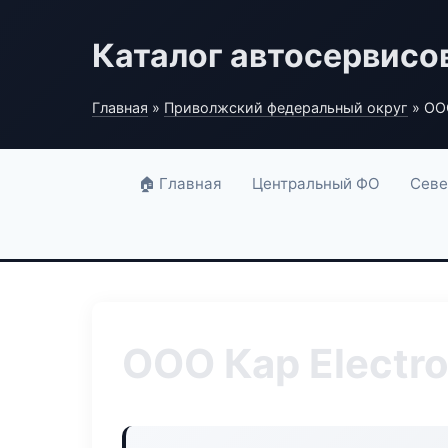
Каталог автосервисо
Главная
»
Приволжский федеральный округ
» ООО
🏠 Главная
Центральный ФО
Севе
ООО Кар Electr