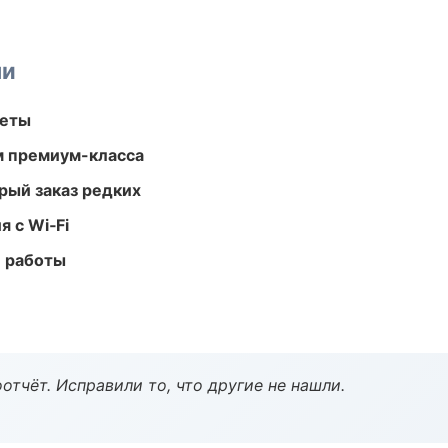
ми
меты
м премиум-класса
рый заказ редких
 с Wi‑Fi
е работы
тчёт. Исправили то, что другие не нашли.