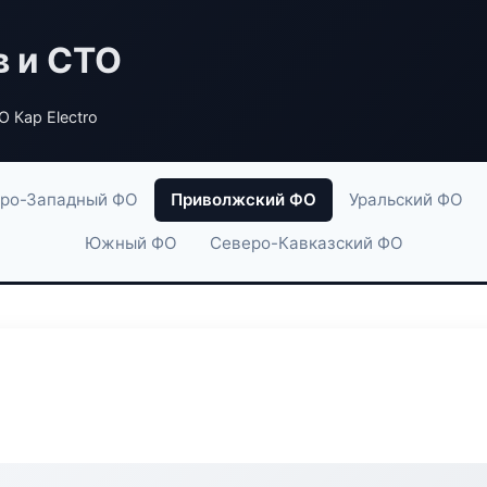
в и СТО
 Кар Electro
ро-Западный ФО
Приволжский ФО
Уральский ФО
Южный ФО
Северо-Кавказский ФО
o