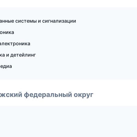
ранные системы и сигнализации
роника
 электроника
ка и детейлинг
медиа
лжский федеральный округ