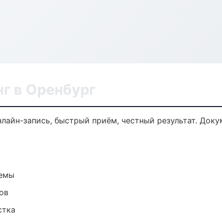
г в Оренбург
нлайн-запись, быстрый приём, честный результат. Доку
темы
ов
стка