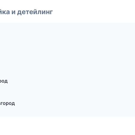
ка и детейлинг
род
вгород