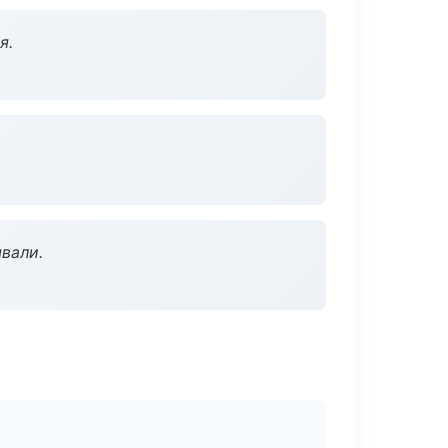
я.
вали.