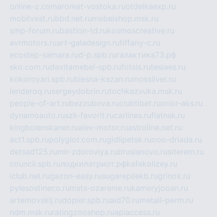
online-z.com
aromat-vostoka.ru
otdelkaexp.ru
mobilvest.ru
bbd.net.ru
mebelshop.msk.ru
smp-forum.ru
bastion-td.ru
kosmoscreative.ru
avrmotors.ru
art-galadesign.ru
tiffany-c.ru
ecostep-samara.ru
d-p.spb.ru
галактика73.рф
sko.com.ru
davitamebel-spb.ru
fotsis.ru
tesiaes.ru
kokoroyari.spb.ru
blesna-kazan.ru
mossilver.ru
lenderoq.ru
sergeydobrin.ru
tochkazvuka.msk.ru
people-of-art.ru
bezzubova.ru
clubtibet.ru
orior-aks.ru
dynamoauto.ru
szk-favorit.ru
carlines.ru
flatnsk.ru
kingbolenskaner.ru
alex-motor.ru
astroline.net.ru
act1.spb.ru
polyglot.com.ru
gidlipetsk.ru
ooo-driada.ru
detsad125.ru
mir-zdoroviya.ru
bruslanovo.ru
siterem.ru
council.spb.ru
лодкипатриот.рф
kafekolizey.ru
iclub.net.ru
gazon-easy.ru
sugarepilekb.ru
grinox.ru
pylesostineco.ru
msts-ozarenie.ru
kameryjooan.ru
artemovskij.ru
dopler.spb.ru
aid70.ru
metall-perm.ru
ndm.msk.ru
ratingzooshop.ru
apiaccess.ru