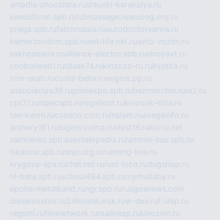
amadis-chocolate.ru
shkurki-karakulya.ru
kanotiforet.spb.ru
tutmassage.ru
ecolog.org.ru
praga.spb.ru
falcorussia.ru
autodoctorservis.ru
kamertondom.spb.ru
net-life.net.ru
avto-vozim.ru
sakhcamera.ru
alliance-electro.spb.ru
stroyavt.ru
controlweb1.ru
tdsak74.ru
kinzozo-ru.ru
kvotka.ru
iron-snab.ru
costa-bella.ru
eugrus.pp.ru
associaciya39.ru
primexpo.spb.ru
bezmorchin.ru
ia2.ru
cpt21.ru
ispecspb.ru
regahost.ru
kolosok-elita.ru
tae-kwon.ru
consrio.com.ru
insiam.ru
avegainfo.ru
archery161.ru
bigencyclica.ru
vlast16.ru
korru.net
sarmiento.spb.su
extelopedia.ru
lammin-suo.spb.ru
iskatour.spb.ru
snpi.org.ru
running-line.ru
krygeva-spa.ru
chel.net.ru
rust-loco.ru
dugshop.ru
hl-beta.spb.ru
school494.spb.ru
mymubaby.ru
epoha-metalband.ru
ngr.spb.ru
rusgosnews.com
dieselvostok.ru
24hostel.msk.ru
w-dev.ru
f-ship.ru
regsmi.ru
filmnetwork.ru
malinasp.ru
kinosvin.ru