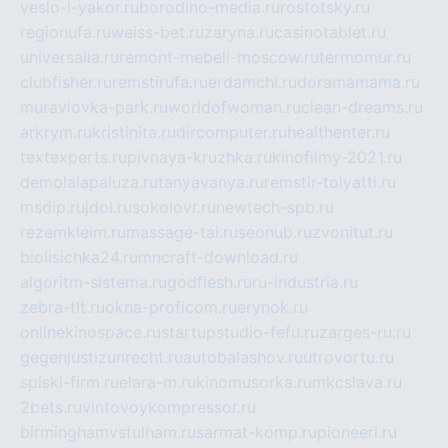
veslo-i-yakor.ru
borodino-media.ru
rostotsky.ru
regionufa.ru
weiss-bet.ru
zaryna.ru
casinotablet.ru
universalia.ru
remont-mebeli-moscow.ru
termomur.ru
clubfisher.ru
remstirufa.ru
erdamchi.ru
doramamama.ru
muraviovka-park.ru
worldofwoman.ru
clean-dreams.ru
arkrym.ru
kristinita.ru
dircomputer.ru
healthenter.ru
textexperts.ru
pivnaya-kruzhka.ru
kinofilmy-2021.ru
demolalapaluza.ru
tanyavanya.ru
remstir-tolyatti.ru
msdip.ru
jdol.ru
sokolovr.ru
newtech-spb.ru
rezemkleim.ru
massage-tai.ru
seonub.ru
zvonitut.ru
biolisichka24.ru
mncraft-download.ru
algoritm-sistema.ru
godflesh.ru
ru-industria.ru
zebra-tlt.ru
okna-proficom.ru
erynok.ru
onlinekinospace.ru
startupstudio-fefu.ru
zarges-ru.ru
gegenjustizunrecht.ru
autobalashov.ru
utrovortu.ru
spiski-firm.ru
elara-m.ru
kinomusorka.ru
mkcslava.ru
2bets.ru
vintovoykompressor.ru
birminghamvsfulham.ru
sarmat-komp.ru
pioneeri.ru