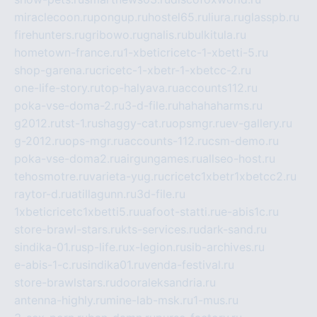
miraclecoon.ru
pongup.ru
hostel65.ru
liura.ru
glasspb.ru
firehunters.ru
gribowo.ru
gnalis.ru
bulkitula.ru
hometown-france.ru
1-xbeticricetc-1-xbetti-5.ru
shop-garena.ru
cricetc-1-xbetr-1-xbetcc-2.ru
one-life-story.ru
top-halyava.ru
accounts112.ru
poka-vse-doma-2.ru
3-d-file.ru
hahahaharms.ru
g2012.ru
tst-1.ru
shaggy-cat.ru
opsmgr.ru
ev-gallery.ru
g-2012.ru
ops-mgr.ru
accounts-112.ru
csm-demo.ru
poka-vse-doma2.ru
airgungames.ru
allseo-host.ru
tehosmotre.ru
varieta-yug.ru
cricetc1xbetr1xbetcc2.ru
raytor-d.ru
atillagunn.ru
3d-file.ru
1xbeticricetc1xbetti5.ru
uafoot-statti.ru
e-abis1c.ru
store-brawl-stars.ru
kts-services.ru
dark-sand.ru
sindika-01.ru
sp-life.ru
x-legion.ru
sib-archives.ru
e-abis-1-c.ru
sindika01.ru
venda-festival.ru
store-brawlstars.ru
dooraleksandria.ru
antenna-highly.ru
mine-lab-msk.ru
1-mus.ru