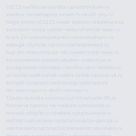
03223.ru
ufille.ru
krasotata.ru
prazdnikdushi.ru
veetbox.ru
cinemapost.ru
ciam-fr.ru
kraft-you.ru
mega-press.ru
03223.ru
web-explore.ru
rastenuya.ru
eurovision-russia.ru
strah-news.ru
freeride-team.ru
itrack-24.ru
sexshopexpress.ru
autostudiopro.ru
alabuga-cityhotel.ru
pornv.ru
atlantpereezd.ru
bud-em-znakomye.ru
a-cdc.ru
elektrostal-news.ru
korolevremont-market.ru
budem-znakomye.ru
oooagrosnab.ru
fpodaso.ru
emfire.ru
pro-otdelky.ru
ukrasotki.ru
seksuzbek.ru
seks-uzbek.ru
porno-vk.ru
sovratili.ru
olecoon.ru
vd-dosug.ru
adonyev.ru
rbc-news.ru
porno-skvirt.ru
krospr.ru
13autor-kolonka.ru
sormol.ru
2rich.ru
hostel-65.ru
hostserve.ru
porno-na-russkom.ru
mishinlab.ru
neznobi.ru
bigfatcc.ru
habble.ru
starbucksvia.ru
delfinet.ru
silvernano.ru
elestal.ru
vektor-doroga.ru
velotrenajery.ru
pronso54.ru
lenasever.ru
lovinskix.ru
show-pets.ru
smartnews03.ru
discofoxworld.ru