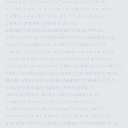
webamator.ru
ma-absolut1.ru
avtopomosch27.ru
nv-750.ru
news-plain.ru
nertansaga.ru
delanalad.ru
dizfiles.ru
youtubefree.ru
aria-family.ru
roadli.ru
planeta-samara.ru
mysmartbuy.ru
matrasy-kemerovo.ru
ashanet.ru
trade-farm.ru
dotcustoms.ru
domizbrusa9x12spb.ru
autodamp.ru
narasimha.ru
djcommodities.ru
nv750.ru
x-ton.ru
newsplain.ru
cardvoice.ru
modopaper.ru
manunae.ru
gbget.ru
alfeihavsalnassr.ru
madoma.ru
tajuncos.ru
petrovkasports.ru
porno-online-besplatno.ru
splclub.ru
york-life.ru
doroga-expo.ru
ribery.ru
cleanmedicine.ru
slovar-ivrit.ru
porno-video-besplatno.ru
seks-365.ru
ovucontrol.ru
sloty-igrovyye-avtomaty.ru
ru-industriya.ru
russkoe-porno-besplatno.ru
belgorod-day.ru
digilith.ru
pichkurovlab.ru
medic-today.ru
taksu.ru
comp123.ru
don-ykt.ru
teensvoice.ru
imgsharing.ru
domashnee-porno.ru
eva-elfie.ru
foto-tur.ru
biz-doska.ru
metropoltravel.ru