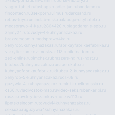
3-sex-porn.ru
ban-damn.ru
purse-factory.ru
viagra-tablet.ru
fasbags.ru
adler-jun.ru
bandamn.ru
fincontech.ru
3sexporn.ru
1mus.ru
darksand.ru
rebus-toys.ru
minelab-msk.ru
alabuga-cityhotel.ru
medsprawo-4-ka.ru
2864420.ru
blagodarenie-spb.ru
zajmy24.ru
tovudyi-4-kuhnyanazakaz.ru
brazzerscom.ru
medsprawo4ka.ru
xehyroo5kuhnyanazakaz.ru
fabrikayfabrikaefabrika.ru
vskrytie-zamkov-moskva-113.ru
biletnadom.ru
zed-online.ru
pimchax.ru
brazzers-hd.ru
z-host.ru
kitubeu2kuhnyanazakaz.ru
naperekate.ru
kuhnyaofabrikaufabrik.ru
kitubeu-2-kuhnyanazakaz.ru
xehyroo-5-kuhnyanazakaz.ru
cs-68.ru
guzywia-4-kuhnyanazakaz.ru
mir-tk.ru
vlknrussia.ru
cs68.ru
vladivostok-map.ru
video-seks.ru
bankaribi.ru
raszar.ru
vskrytie-zamkov-moskva113.ru
lipetsktelecom.ru
tovudyi4kuhnyanazakaz.ru
seksuzb.ru
guzywia4kuhnyanazakaz.ru