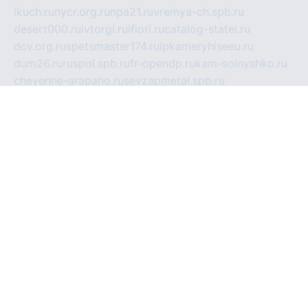
ikuch.ru
nycr.org.ru
npa21.ru
vremya-ch.spb.ru
desert000.ru
ivtorgi.ru
ifiori.ru
catalog-statei.ru
dcv.org.ru
spetsmaster174.ru
ipkameryhiseeu.ru
dum26.ru
ruspol.spb.ru
fr-opendp.ru
kam-solnyshko.ru
cheyenne-arapaho.ru
sevzapmetal.spb.ru
ted-lapidus.spb.ru
parasite-eliminator.ru
sigma-complete.ru
modernworld.ru
dama-moda.ru
eholot-group.ru
sk-nvkz.ru
DRONGOLD.RU
democratia2.ru
i-farmer.ru
mass-sport.org
jablonex.spb.ru
bookmess.ru
linkword.ru
refineua.com.ru
cs-spec.net.ru
altay-mebel.ru
DNK-THEATRE.RU
mechaniks.spb.ru
ipcamtechage.ru
skosta.ru
a-sun.ru
stroy-ldsp.ru
snowlands.org.ru
childrensshoes.ru
mrlizzy.ru
mebelsofiakrd.ru
bulizhenko.ru
rumantick.net.ru
mtszerno.ru
daily-fishing.ru
glushiteli-v-spb.ru
megasat.org.ru
localization.net.ru
flyingfish.pp.ru
ds5teremok.ru
aclib.spb.ru
komissionka30.ru
mag-profit.ru