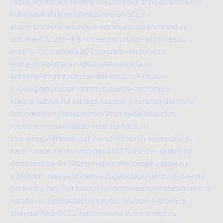
fabrikaofabrikaokuhny.ru
kuhnyaekuhnyaafabrika.ru
kuhnyaykuhnyayfabrika.ru
e-abis1c.ru
store-brawl-stars.ru
kts-services.ru
dark-sand.ru
sindika-01.ru
sp-life.ru
x-legion.ru
sib-archives.ru
e-abis-1-c.ru
sindika01.ru
venda-festival.ru
store-brawlstars.ru
dooraleksandria.ru
antenna-highly.ru
mine-lab-msk.ru
1-mus.ru
3-sex-porn.ru
ban-damn.ru
purse-factory.ru
viagra-tablet.ru
fasbags.ru
adler-jun.ru
bandamn.ru
fincontech.ru
3sexporn.ru
1mus.ru
darksand.ru
rebus-toys.ru
minelab-msk.ru
rtdco.ru
seo-prodvizhenie-sajtov-stroitelnyh-kompanij.ru
card-voice.ru
rulonnyygazon177.ru
snow-guard.ru
domizbrusa-9x12spb.ru
demaholding.ru
aalse.ru
a380club.ru
argentinamia.ru
perkoka.ru
movie-one.ru
perk-oka.ru
g-octopus.ru
sibarchives.ru
andreislyusar.ru
naruto-x.ru
pursefactory.ru
tor-lyubov-i-grom.ru
spayderhed-2022.ru
movieone.ru
evro-dez.ru