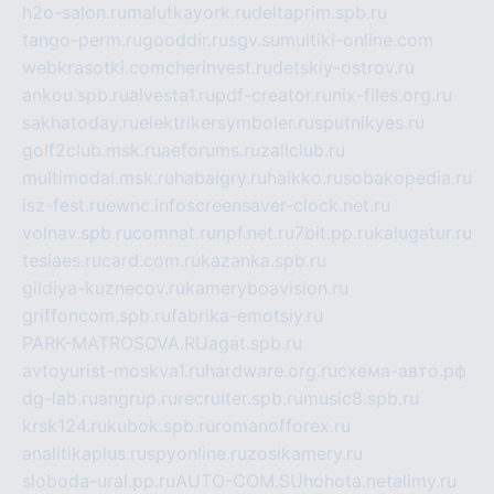
h2o-salon.ru
malutkayork.ru
deltaprim.spb.ru
tango-perm.ru
gooddir.ru
sgv.su
multiki-online.com
webkrasotki.com
cherinvest.ru
detskiy-ostrov.ru
ankou.spb.ru
alvesta1.ru
pdf-creator.ru
nix-files.org.ru
sakhatoday.ru
elektrikersymboler.ru
sputnikyes.ru
golf2club.msk.ru
aeforums.ru
zallclub.ru
multimodal.msk.ru
habaigry.ru
haikko.ru
sobakopedia.ru
isz-fest.ru
ewnc.info
screensaver-clock.net.ru
volnav.spb.ru
comnat.ru
npf.net.ru
7bit.pp.ru
kalugatur.ru
tesiaes.ru
card.com.ru
kazanka.spb.ru
gildiya-kuznecov.ru
kameryboavision.ru
griffoncom.spb.ru
fabrika-emotsiy.ru
PARK-MATROSOVA.RU
agat.spb.ru
avtoyurist-moskva1.ru
hardware.org.ru
схема-авто.рф
dg-lab.ru
angrup.ru
recruiter.spb.ru
music8.spb.ru
krsk124.ru
kubok.spb.ru
romanofforex.ru
analitikaplus.ru
spyonline.ru
zosikamery.ru
sloboda-ural.pp.ru
AUTO-COM.SU
hohota.net
alimy.ru