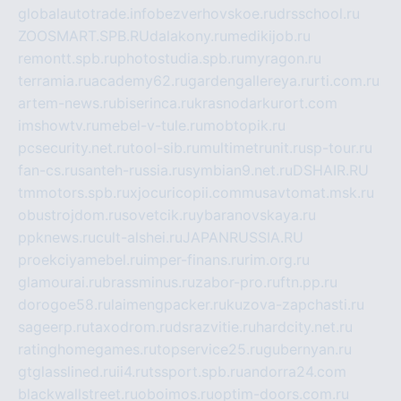
globalautotrade.info
bezverhovskoe.ru
drsschool.ru
ZOOSMART.SPB.RU
dalakony.ru
medikijob.ru
remontt.spb.ru
photostudia.spb.ru
myragon.ru
terramia.ru
academy62.ru
gardengallereya.ru
rti.com.ru
artem-news.ru
biserinca.ru
krasnodarkurort.com
imshowtv.ru
mebel-v-tule.ru
mobtopik.ru
pcsecurity.net.ru
tool-sib.ru
multimetrunit.ru
sp-tour.ru
fan-cs.ru
santeh-russia.ru
symbian9.net.ru
DSHAIR.RU
tmmotors.spb.ru
xjocuricopii.com
musavtomat.msk.ru
obustrojdom.ru
sovetcik.ru
ybaranovskaya.ru
ppknews.ru
cult-alshei.ru
JAPANRUSSIA.RU
proekciyamebel.ru
imper-finans.ru
rim.org.ru
glamourai.ru
brassminus.ru
zabor-pro.ru
ftn.pp.ru
dorogoe58.ru
laimengpacker.ru
kuzova-zapchasti.ru
sageerp.ru
taxodrom.ru
dsrazvitie.ru
hardcity.net.ru
ratinghomegames.ru
topservice25.ru
gubernyan.ru
gtglasslined.ru
ii4.ru
tssport.spb.ru
andorra24.com
blackwallstreet.ru
oboimos.ru
optim-doors.com.ru