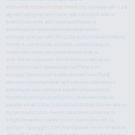
avtoyurist-moskva1.ru
hardware.org.ru
схема-авто.рф
dg-lab.ru
angrup.ru
recruiter.spb.ru
music8.spb.ru
krsk124.ru
kubok.spb.ru
romanofforex.ru
analitikaplus.ru
spyonline.ru
zosikamery.ru
sloboda-ural.pp.ru
AUTO-COM.SU
hohota.net
alimy.ru
online-z.com
aromat-vostoka.ru
otdelkaexp.ru
mobilvest.ru
bbd.net.ru
mebelshop.msk.ru
smp-forum.ru
bastion-td.ru
kosmoscreative.ru
avrmotors.ru
art-galadesign.ru
tiffany-c.ru
ecostep-samara.ru
d-p.spb.ru
галактика73.рф
sko.com.ru
davitamebel-spb.ru
fotsis.ru
tesiaes.ru
kokoroyari.spb.ru
blesna-kazan.ru
mossilver.ru
lenderoq.ru
sergeydobrin.ru
tochkazvuka.msk.ru
people-of-art.ru
bezzubova.ru
clubtibet.ru
orior-aks.ru
dynamoauto.ru
szk-favorit.ru
carlines.ru
flatnsk.ru
kingbolenskaner.ru
alex-motor.ru
astroline.net.ru
act1.spb.ru
polyglot.com.ru
gidlipetsk.ru
ooo-driada.ru
detsad125.ru
mir-zdoroviya.ru
bruslanovo.ru
siterem.ru