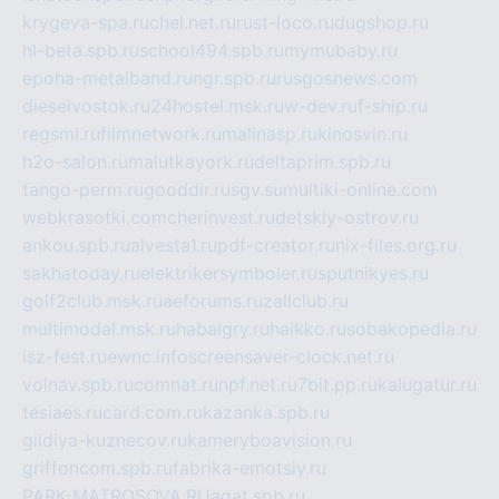
krygeva-spa.ru
chel.net.ru
rust-loco.ru
dugshop.ru
hl-beta.spb.ru
school494.spb.ru
mymubaby.ru
epoha-metalband.ru
ngr.spb.ru
rusgosnews.com
dieselvostok.ru
24hostel.msk.ru
w-dev.ru
f-ship.ru
regsmi.ru
filmnetwork.ru
malinasp.ru
kinosvin.ru
h2o-salon.ru
malutkayork.ru
deltaprim.spb.ru
tango-perm.ru
gooddir.ru
sgv.su
multiki-online.com
webkrasotki.com
cherinvest.ru
detskiy-ostrov.ru
ankou.spb.ru
alvesta1.ru
pdf-creator.ru
nix-files.org.ru
sakhatoday.ru
elektrikersymboler.ru
sputnikyes.ru
golf2club.msk.ru
aeforums.ru
zallclub.ru
multimodal.msk.ru
habaigry.ru
haikko.ru
sobakopedia.ru
isz-fest.ru
ewnc.info
screensaver-clock.net.ru
volnav.spb.ru
comnat.ru
npf.net.ru
7bit.pp.ru
kalugatur.ru
tesiaes.ru
card.com.ru
kazanka.spb.ru
gildiya-kuznecov.ru
kameryboavision.ru
griffoncom.spb.ru
fabrika-emotsiy.ru
PARK-MATROSOVA.RU
agat.spb.ru