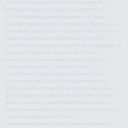
13autor-kolonka.ru
sormol.ru
2rich.ru
hostel-65.ru
hostserve.ru
porno-na-russkom.ru
mishinlab.ru
neznobi.ru
bigfatcc.ru
habble.ru
starbucksvia.ru
delfinet.ru
silvernano.ru
elestal.ru
vektor-doroga.ru
velotrenajery.ru
pronso54.ru
lenasever.ru
lovinskix.ru
show-pets.ru
smartnews03.ru
discofoxworld.ru
miraclecoon.ru
pongup.ru
hostel65.ru
liura.ru
glasspb.ru
firehunters.ru
gribowo.ru
gnalis.ru
bulkitula.ru
hometown-france.ru
1-xbeticricetc-1-xbetti-5.ru
shop-garena.ru
cricetc-1-xbetr-1-xbetcc-2.ru
one-life-story.ru
top-halyava.ru
accounts112.ru
poka-vse-doma-2.ru
3-d-file.ru
hahahaharms.ru
g2012.ru
tst-1.ru
shaggy-cat.ru
opsmgr.ru
ev-gallery.ru
g-2012.ru
ops-mgr.ru
accounts-112.ru
csm-demo.ru
poka-vse-doma2.ru
airgungames.ru
allseo-host.ru
tehosmotre.ru
varieta-yug.ru
cricetc1xbetr1xbetcc2.ru
raytor-d.ru
atillagunn.ru
3d-file.ru
1xbeticricetc1xbetti5.ru
uafoot-statti.ru
e-abis1c.ru