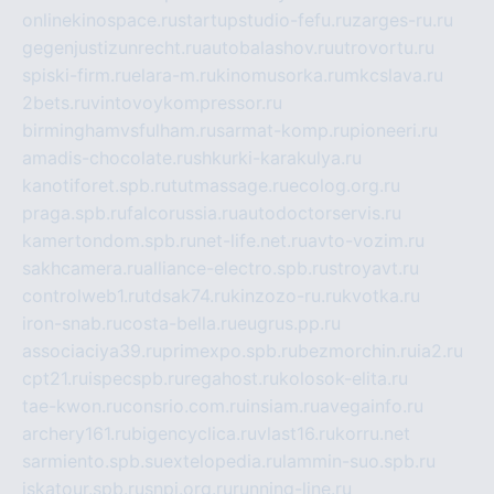
onlinekinospace.ru
startupstudio-fefu.ru
zarges-ru.ru
gegenjustizunrecht.ru
autobalashov.ru
utrovortu.ru
spiski-firm.ru
elara-m.ru
kinomusorka.ru
mkcslava.ru
2bets.ru
vintovoykompressor.ru
birminghamvsfulham.ru
sarmat-komp.ru
pioneeri.ru
amadis-chocolate.ru
shkurki-karakulya.ru
kanotiforet.spb.ru
tutmassage.ru
ecolog.org.ru
praga.spb.ru
falcorussia.ru
autodoctorservis.ru
kamertondom.spb.ru
net-life.net.ru
avto-vozim.ru
sakhcamera.ru
alliance-electro.spb.ru
stroyavt.ru
controlweb1.ru
tdsak74.ru
kinzozo-ru.ru
kvotka.ru
iron-snab.ru
costa-bella.ru
eugrus.pp.ru
associaciya39.ru
primexpo.spb.ru
bezmorchin.ru
ia2.ru
cpt21.ru
ispecspb.ru
regahost.ru
kolosok-elita.ru
tae-kwon.ru
consrio.com.ru
insiam.ru
avegainfo.ru
archery161.ru
bigencyclica.ru
vlast16.ru
korru.net
sarmiento.spb.su
extelopedia.ru
lammin-suo.spb.ru
iskatour.spb.ru
snpi.org.ru
running-line.ru