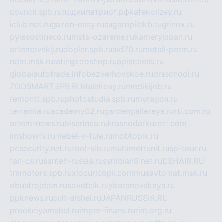
council.spb.ru
лодкипатриот.рф
kafekolizey.ru
iclub.net.ru
gazon-easy.ru
sugarepilekb.ru
grinox.ru
pylesostineco.ru
msts-ozarenie.ru
kameryjooan.ru
artemovskij.ru
dopler.spb.ru
aid70.ru
metall-perm.ru
ndm.msk.ru
ratingzooshop.ru
apiaccess.ru
globalautotrade.info
bezverhovskoe.ru
drsschool.ru
ZOOSMART.SPB.RU
dalakony.ru
medikijob.ru
remontt.spb.ru
photostudia.spb.ru
myragon.ru
terramia.ru
academy62.ru
gardengallereya.ru
rti.com.ru
artem-news.ru
biserinca.ru
krasnodarkurort.com
imshowtv.ru
mebel-v-tule.ru
mobtopik.ru
pcsecurity.net.ru
tool-sib.ru
multimetrunit.ru
sp-tour.ru
fan-cs.ru
santeh-russia.ru
symbian9.net.ru
DSHAIR.RU
tmmotors.spb.ru
xjocuricopii.com
musavtomat.msk.ru
obustrojdom.ru
sovetcik.ru
ybaranovskaya.ru
ppknews.ru
cult-alshei.ru
JAPANRUSSIA.RU
proekciyamebel.ru
imper-finans.ru
rim.org.ru