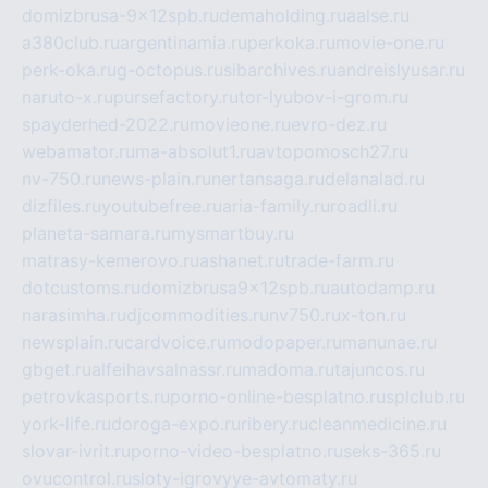
domizbrusa-9x12spb.ru
demaholding.ru
aalse.ru
a380club.ru
argentinamia.ru
perkoka.ru
movie-one.ru
perk-oka.ru
g-octopus.ru
sibarchives.ru
andreislyusar.ru
naruto-x.ru
pursefactory.ru
tor-lyubov-i-grom.ru
spayderhed-2022.ru
movieone.ru
evro-dez.ru
webamator.ru
ma-absolut1.ru
avtopomosch27.ru
nv-750.ru
news-plain.ru
nertansaga.ru
delanalad.ru
dizfiles.ru
youtubefree.ru
aria-family.ru
roadli.ru
planeta-samara.ru
mysmartbuy.ru
matrasy-kemerovo.ru
ashanet.ru
trade-farm.ru
dotcustoms.ru
domizbrusa9x12spb.ru
autodamp.ru
narasimha.ru
djcommodities.ru
nv750.ru
x-ton.ru
newsplain.ru
cardvoice.ru
modopaper.ru
manunae.ru
gbget.ru
alfeihavsalnassr.ru
madoma.ru
tajuncos.ru
petrovkasports.ru
porno-online-besplatno.ru
splclub.ru
york-life.ru
doroga-expo.ru
ribery.ru
cleanmedicine.ru
slovar-ivrit.ru
porno-video-besplatno.ru
seks-365.ru
ovucontrol.ru
sloty-igrovyye-avtomaty.ru