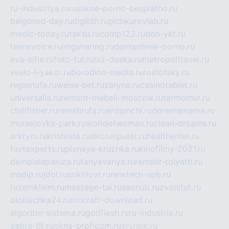
ru-industriya.ru
russkoe-porno-besplatno.ru
belgorod-day.ru
digilith.ru
pichkurovlab.ru
medic-today.ru
taksu.ru
comp123.ru
don-ykt.ru
teensvoice.ru
imgsharing.ru
domashnee-porno.ru
eva-elfie.ru
foto-tur.ru
biz-doska.ru
metropoltravel.ru
veslo-i-yakor.ru
borodino-media.ru
rostotsky.ru
regionufa.ru
weiss-bet.ru
zaryna.ru
casinotablet.ru
universalia.ru
remont-mebeli-moscow.ru
termomur.ru
clubfisher.ru
remstirufa.ru
erdamchi.ru
doramamama.ru
muraviovka-park.ru
worldofwoman.ru
clean-dreams.ru
arkrym.ru
kristinita.ru
dircomputer.ru
healthenter.ru
textexperts.ru
pivnaya-kruzhka.ru
kinofilmy-2021.ru
demolalapaluza.ru
tanyavanya.ru
remstir-tolyatti.ru
msdip.ru
jdol.ru
sokolovr.ru
newtech-spb.ru
rezemkleim.ru
massage-tai.ru
seonub.ru
zvonitut.ru
biolisichka24.ru
mncraft-download.ru
algoritm-sistema.ru
godflesh.ru
ru-industria.ru
zebra-tlt.ru
okna-proficom.ru
erynok.ru