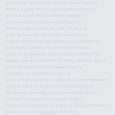
store-brawl-stars.ru
kts-services.ru
dark-sand.ru
sindika-01.ru
sp-life.ru
x-legion.ru
sib-archives.ru
e-abis-1-c.ru
sindika01.ru
venda-festival.ru
store-brawlstars.ru
dooraleksandria.ru
antenna-highly.ru
mine-lab-msk.ru
1-mus.ru
3-sex-porn.ru
ban-damn.ru
purse-factory.ru
viagra-tablet.ru
fasbags.ru
adler-jun.ru
bandamn.ru
fincontech.ru
3sexporn.ru
1mus.ru
darksand.ru
rebus-toys.ru
minelab-msk.ru
alabuga-cityhotel.ru
medsprawo-4-ka.ru
2864420.ru
blagodarenie-spb.ru
zajmy24.ru
tovudyi-4-kuhnyanazakaz.ru
brazzerscom.ru
medsprawo4ka.ru
xehyroo5kuhnyanazakaz.ru
fabrikayfabrikaefabrika.ru
vskrytie-zamkov-moskva-113.ru
biletnadom.ru
zed-online.ru
pimchax.ru
brazzers-hd.ru
z-host.ru
kitubeu2kuhnyanazakaz.ru
naperekate.ru
kuhnyaofabrikaufabrik.ru
kitubeu-2-kuhnyanazakaz.ru
xehyroo-5-kuhnyanazakaz.ru
cs-68.ru