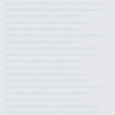
guzywia-4-kuhnyanazakaz.ru
mir-tk.ru
vlknrussia.ru
cs68.ru
vladivostok-map.ru
video-seks.ru
bankaribi.ru
raszar.ru
vskrytie-zamkov-moskva113.ru
lipetsktelecom.ru
tovudyi4kuhnyanazakaz.ru
seksuzb.ru
guzywia4kuhnyanazakaz.ru
fabrikaofabrikaokuhny.ru
kuhnyaekuhnyaafabrika.ru
kuhnyaykuhnyayfabrika.ru
e-abis1c.ru
store-brawl-stars.ru
kts-services.ru
dark-sand.ru
sindika-01.ru
sp-life.ru
x-legion.ru
sib-archives.ru
e-abis-1-c.ru
sindika01.ru
venda-festival.ru
store-brawlstars.ru
dooraleksandria.ru
antenna-highly.ru
mine-lab-msk.ru
1-mus.ru
3-sex-porn.ru
ban-damn.ru
purse-factory.ru
viagra-tablet.ru
fasbags.ru
adler-jun.ru
bandamn.ru
fincontech.ru
3sexporn.ru
1mus.ru
darksand.ru
rebus-toys.ru
minelab-msk.ru
rtdco.ru
seo-prodvizhenie-sajtov-stroitelnyh-kompanij.ru
card-voice.ru
rulonnyygazon177.ru
snow-guard.ru