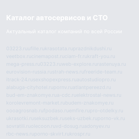
Каталог автосервисов и СТО
Актуальный каталог компаний по всей России
03223.ru
ufille.ru
krasotata.ru
prazdnikdushi.ru
veetbox.ru
cinemapost.ru
ciam-fr.ru
kraft-you.ru
mega-press.ru
03223.ru
web-explore.ru
rastenuya.ru
eurovision-russia.ru
strah-news.ru
freeride-team.ru
itrack-24.ru
sexshopexpress.ru
autostudiopro.ru
alabuga-cityhotel.ru
pornv.ru
atlantpereezd.ru
bud-em-znakomye.ru
a-cdc.ru
elektrostal-news.ru
korolevremont-market.ru
budem-znakomye.ru
oooagrosnab.ru
fpodaso.ru
emfire.ru
pro-otdelky.ru
ukrasotki.ru
seksuzbek.ru
seks-uzbek.ru
porno-vk.ru
sovratili.ru
olecoon.ru
vd-dosug.ru
adonyev.ru
rbc-news.ru
porno-skvirt.ru
krospr.ru