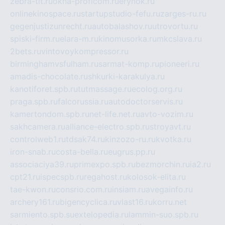
zebra-tlt.ru
okna-proficom.ru
erynok.ru
onlinekinospace.ru
startupstudio-fefu.ru
zarges-ru.ru
gegenjustizunrecht.ru
autobalashov.ru
utrovortu.ru
spiski-firm.ru
elara-m.ru
kinomusorka.ru
mkcslava.ru
2bets.ru
vintovoykompressor.ru
birminghamvsfulham.ru
sarmat-komp.ru
pioneeri.ru
amadis-chocolate.ru
shkurki-karakulya.ru
kanotiforet.spb.ru
tutmassage.ru
ecolog.org.ru
praga.spb.ru
falcorussia.ru
autodoctorservis.ru
kamertondom.spb.ru
net-life.net.ru
avto-vozim.ru
sakhcamera.ru
alliance-electro.spb.ru
stroyavt.ru
controlweb1.ru
tdsak74.ru
kinzozo-ru.ru
kvotka.ru
iron-snab.ru
costa-bella.ru
eugrus.pp.ru
associaciya39.ru
primexpo.spb.ru
bezmorchin.ru
ia2.ru
cpt21.ru
ispecspb.ru
regahost.ru
kolosok-elita.ru
tae-kwon.ru
consrio.com.ru
insiam.ru
avegainfo.ru
archery161.ru
bigencyclica.ru
vlast16.ru
korru.net
sarmiento.spb.su
extelopedia.ru
lammin-suo.spb.ru