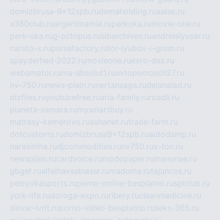
domizbrusa-9x12spb.ru
demaholding.ru
aalse.ru
a380club.ru
argentinamia.ru
perkoka.ru
movie-one.ru
perk-oka.ru
g-octopus.ru
sibarchives.ru
andreislyusar.ru
naruto-x.ru
pursefactory.ru
tor-lyubov-i-grom.ru
spayderhed-2022.ru
movieone.ru
evro-dez.ru
webamator.ru
ma-absolut1.ru
avtopomosch27.ru
nv-750.ru
news-plain.ru
nertansaga.ru
delanalad.ru
dizfiles.ru
youtubefree.ru
aria-family.ru
roadli.ru
planeta-samara.ru
mysmartbuy.ru
matrasy-kemerovo.ru
ashanet.ru
trade-farm.ru
dotcustoms.ru
domizbrusa9x12spb.ru
autodamp.ru
narasimha.ru
djcommodities.ru
nv750.ru
x-ton.ru
newsplain.ru
cardvoice.ru
modopaper.ru
manunae.ru
gbget.ru
alfeihavsalnassr.ru
madoma.ru
tajuncos.ru
petrovkasports.ru
porno-online-besplatno.ru
splclub.ru
york-life.ru
doroga-expo.ru
ribery.ru
cleanmedicine.ru
slovar-ivrit.ru
porno-video-besplatno.ru
seks-365.ru