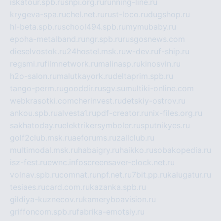
iskatour.spb.ru
snpi.org.ru
running-line.ru
krygeva-spa.ru
chel.net.ru
rust-loco.ru
dugshop.ru
hl-beta.spb.ru
school494.spb.ru
mymubaby.ru
epoha-metalband.ru
ngr.spb.ru
rusgosnews.com
dieselvostok.ru
24hostel.msk.ru
w-dev.ru
f-ship.ru
regsmi.ru
filmnetwork.ru
malinasp.ru
kinosvin.ru
h2o-salon.ru
malutkayork.ru
deltaprim.spb.ru
tango-perm.ru
gooddir.ru
sgv.su
multiki-online.com
webkrasotki.com
cherinvest.ru
detskiy-ostrov.ru
ankou.spb.ru
alvesta1.ru
pdf-creator.ru
nix-files.org.ru
sakhatoday.ru
elektrikersymboler.ru
sputnikyes.ru
golf2club.msk.ru
aeforums.ru
zallclub.ru
multimodal.msk.ru
habaigry.ru
haikko.ru
sobakopedia.ru
isz-fest.ru
ewnc.info
screensaver-clock.net.ru
volnav.spb.ru
comnat.ru
npf.net.ru
7bit.pp.ru
kalugatur.ru
tesiaes.ru
card.com.ru
kazanka.spb.ru
gildiya-kuznecov.ru
kameryboavision.ru
griffoncom.spb.ru
fabrika-emotsiy.ru