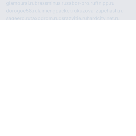
glamourai.ru
brassminus.ru
zabor-pro.ru
ftn.pp.ru
dorogoe58.ru
laimengpacker.ru
kuzova-zapchasti.ru
sageerp.ru
taxodrom.ru
dsrazvitie.ru
hardcity.net.ru
ratinghomegames.ru
topservice25.ru
gubernyan.ru
gtglasslined.ru
ii4.ru
tssport.spb.ru
andorra24.com
blackwallstreet.ru
oboimos.ru
optim-doors.com.ru
ikuch.ru
nycr.org.ru
npa21.ru
vremya-ch.spb.ru
desert000.ru
ivtorgi.ru
ifiori.ru
catalog-statei.ru
dcv.org.ru
spetsmaster174.ru
ipkameryhiseeu.ru
dum26.ru
ruspol.spb.ru
fr-opendp.ru
kam-solnyshko.ru
cheyenne-arapaho.ru
sevzapmetal.spb.ru
ted-lapidus.spb.ru
parasite-eliminator.ru
sigma-complete.ru
modernworld.ru
dama-moda.ru
eholot-group.ru
sk-nvkz.ru
DRONGOLD.RU
democratia2.ru
i-farmer.ru
mass-sport.org
jablonex.spb.ru
bookmess.ru
linkword.ru
refineua.com.ru
cs-spec.net.ru
altay-mebel.ru
DNK-THEATRE.RU
mechaniks.spb.ru
ipcamtechage.ru