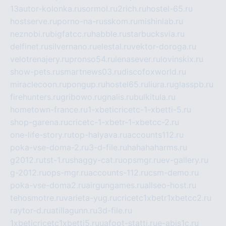
13autor-kolonka.ru
sormol.ru
2rich.ru
hostel-65.ru
hostserve.ru
porno-na-russkom.ru
mishinlab.ru
neznobi.ru
bigfatcc.ru
habble.ru
starbucksvia.ru
delfinet.ru
silvernano.ru
elestal.ru
vektor-doroga.ru
velotrenajery.ru
pronso54.ru
lenasever.ru
lovinskix.ru
show-pets.ru
smartnews03.ru
discofoxworld.ru
miraclecoon.ru
pongup.ru
hostel65.ru
liura.ru
glasspb.ru
firehunters.ru
gribowo.ru
gnalis.ru
bulkitula.ru
hometown-france.ru
1-xbeticricetc-1-xbetti-5.ru
shop-garena.ru
cricetc-1-xbetr-1-xbetcc-2.ru
one-life-story.ru
top-halyava.ru
accounts112.ru
poka-vse-doma-2.ru
3-d-file.ru
hahahaharms.ru
g2012.ru
tst-1.ru
shaggy-cat.ru
opsmgr.ru
ev-gallery.ru
g-2012.ru
ops-mgr.ru
accounts-112.ru
csm-demo.ru
poka-vse-doma2.ru
airgungames.ru
allseo-host.ru
tehosmotre.ru
varieta-yug.ru
cricetc1xbetr1xbetcc2.ru
raytor-d.ru
atillagunn.ru
3d-file.ru
1xbeticricetc1xbetti5.ru
uafoot-statti.ru
e-abis1c.ru