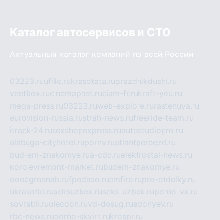
Каталог автосервисов и СТО
Актуальный каталог компаний по всей России
03223.ru
ufille.ru
krasotata.ru
prazdnikdushi.ru
veetbox.ru
cinemapost.ru
ciam-fr.ru
kraft-you.ru
mega-press.ru
03223.ru
web-explore.ru
rastenuya.ru
eurovision-russia.ru
strah-news.ru
freeride-team.ru
itrack-24.ru
sexshopexpress.ru
autostudiopro.ru
alabuga-cityhotel.ru
pornv.ru
atlantpereezd.ru
bud-em-znakomye.ru
a-cdc.ru
elektrostal-news.ru
korolevremont-market.ru
budem-znakomye.ru
oooagrosnab.ru
fpodaso.ru
emfire.ru
pro-otdelky.ru
ukrasotki.ru
seksuzbek.ru
seks-uzbek.ru
porno-vk.ru
sovratili.ru
olecoon.ru
vd-dosug.ru
adonyev.ru
rbc-news.ru
porno-skvirt.ru
krospr.ru