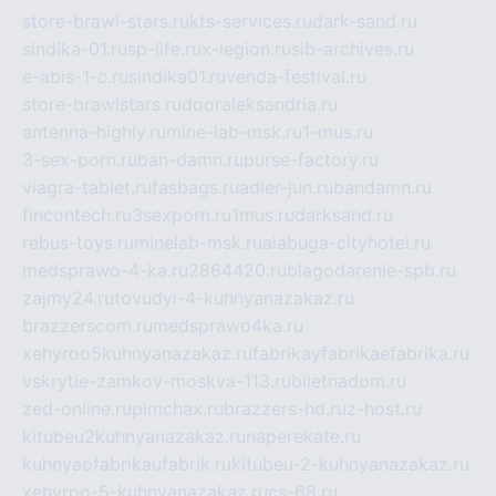
store-brawl-stars.ru
kts-services.ru
dark-sand.ru
sindika-01.ru
sp-life.ru
x-legion.ru
sib-archives.ru
e-abis-1-c.ru
sindika01.ru
venda-festival.ru
store-brawlstars.ru
dooraleksandria.ru
antenna-highly.ru
mine-lab-msk.ru
1-mus.ru
3-sex-porn.ru
ban-damn.ru
purse-factory.ru
viagra-tablet.ru
fasbags.ru
adler-jun.ru
bandamn.ru
fincontech.ru
3sexporn.ru
1mus.ru
darksand.ru
rebus-toys.ru
minelab-msk.ru
alabuga-cityhotel.ru
medsprawo-4-ka.ru
2864420.ru
blagodarenie-spb.ru
zajmy24.ru
tovudyi-4-kuhnyanazakaz.ru
brazzerscom.ru
medsprawo4ka.ru
xehyroo5kuhnyanazakaz.ru
fabrikayfabrikaefabrika.ru
vskrytie-zamkov-moskva-113.ru
biletnadom.ru
zed-online.ru
pimchax.ru
brazzers-hd.ru
z-host.ru
kitubeu2kuhnyanazakaz.ru
naperekate.ru
kuhnyaofabrikaufabrik.ru
kitubeu-2-kuhnyanazakaz.ru
xehyroo-5-kuhnyanazakaz.ru
cs-68.ru