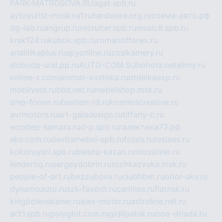
PARK-MATROSOVA.RU
agat.spb.ru
avtoyurist-moskva1.ru
hardware.org.ru
схема-авто.рф
dg-lab.ru
angrup.ru
recruiter.spb.ru
music8.spb.ru
krsk124.ru
kubok.spb.ru
romanofforex.ru
analitikaplus.ru
spyonline.ru
zosikamery.ru
sloboda-ural.pp.ru
AUTO-COM.SU
hohota.net
alimy.ru
online-z.com
aromat-vostoka.ru
otdelkaexp.ru
mobilvest.ru
bbd.net.ru
mebelshop.msk.ru
smp-forum.ru
bastion-td.ru
kosmoscreative.ru
avrmotors.ru
art-galadesign.ru
tiffany-c.ru
ecostep-samara.ru
d-p.spb.ru
галактика73.рф
sko.com.ru
davitamebel-spb.ru
fotsis.ru
tesiaes.ru
kokoroyari.spb.ru
blesna-kazan.ru
mossilver.ru
lenderoq.ru
sergeydobrin.ru
tochkazvuka.msk.ru
people-of-art.ru
bezzubova.ru
clubtibet.ru
orior-aks.ru
dynamoauto.ru
szk-favorit.ru
carlines.ru
flatnsk.ru
kingbolenskaner.ru
alex-motor.ru
astroline.net.ru
act1.spb.ru
polyglot.com.ru
gidlipetsk.ru
ooo-driada.ru