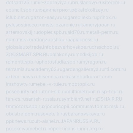
detsad125.ru
mir-zdoroviya.ru
bruslanovo.ru
siterem.ru
council.spb.ru
лодкипатриот.рф
kafekolizey.ru
iclub.net.ru
gazon-easy.ru
sugarepilekb.ru
grinox.ru
pylesostineco.ru
msts-ozarenie.ru
kameryjooan.ru
artemovskij.ru
dopler.spb.ru
aid70.ru
metall-perm.ru
ndm.msk.ru
ratingzooshop.ru
apiaccess.ru
globalautotrade.info
bezverhovskoe.ru
drsschool.ru
ZOOSMART.SPB.RU
dalakony.ru
medikijob.ru
remontt.spb.ru
photostudia.spb.ru
myragon.ru
terramia.ru
academy62.ru
gardengallereya.ru
rti.com.ru
artem-news.ru
biserinca.ru
krasnodarkurort.com
imshowtv.ru
mebel-v-tule.ru
mobtopik.ru
pcsecurity.net.ru
tool-sib.ru
multimetrunit.ru
sp-tour.ru
fan-cs.ru
santeh-russia.ru
symbian9.net.ru
DSHAIR.RU
tmmotors.spb.ru
xjocuricopii.com
musavtomat.msk.ru
obustrojdom.ru
sovetcik.ru
ybaranovskaya.ru
ppknews.ru
cult-alshei.ru
JAPANRUSSIA.RU
proekciyamebel.ru
imper-finans.ru
rim.org.ru