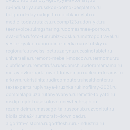
ovucontrol.ru
sloty-igrovyye-avtomaty.ru
ru-industriya.ru
russkoe-porno-besplatno.ru
belgorod-day.ru
digilith.ru
pichkurovlab.ru
medic-today.ru
taksu.ru
comp123.ru
don-ykt.ru
teensvoice.ru
imgsharing.ru
domashnee-porno.ru
eva-elfie.ru
foto-tur.ru
biz-doska.ru
metropoltravel.ru
veslo-i-yakor.ru
borodino-media.ru
rostotsky.ru
regionufa.ru
weiss-bet.ru
zaryna.ru
casinotablet.ru
universalia.ru
remont-mebeli-moscow.ru
termomur.ru
clubfisher.ru
remstirufa.ru
erdamchi.ru
doramamama.ru
muraviovka-park.ru
worldofwoman.ru
clean-dreams.ru
arkrym.ru
kristinita.ru
dircomputer.ru
healthenter.ru
textexperts.ru
pivnaya-kruzhka.ru
kinofilmy-2021.ru
demolalapaluza.ru
tanyavanya.ru
remstir-tolyatti.ru
msdip.ru
jdol.ru
sokolovr.ru
newtech-spb.ru
rezemkleim.ru
massage-tai.ru
seonub.ru
zvonitut.ru
biolisichka24.ru
mncraft-download.ru
algoritm-sistema.ru
godflesh.ru
ru-industria.ru