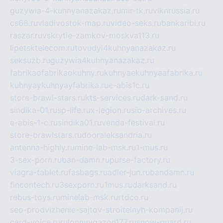
guzywia-4-kuhnyanazakaz.ru
mir-tk.ru
vlknrussia.ru
cs68.ru
vladivostok-map.ru
video-seks.ru
bankaribi.ru
raszar.ru
vskrytie-zamkov-moskva113.ru
lipetsktelecom.ru
tovudyi4kuhnyanazakaz.ru
seksuzb.ru
guzywia4kuhnyanazakaz.ru
fabrikaofabrikaokuhny.ru
kuhnyaekuhnyaafabrika.ru
kuhnyaykuhnyayfabrika.ru
e-abis1c.ru
store-brawl-stars.ru
kts-services.ru
dark-sand.ru
sindika-01.ru
sp-life.ru
x-legion.ru
sib-archives.ru
e-abis-1-c.ru
sindika01.ru
venda-festival.ru
store-brawlstars.ru
dooraleksandria.ru
antenna-highly.ru
mine-lab-msk.ru
1-mus.ru
3-sex-porn.ru
ban-damn.ru
purse-factory.ru
viagra-tablet.ru
fasbags.ru
adler-jun.ru
bandamn.ru
fincontech.ru
3sexporn.ru
1mus.ru
darksand.ru
rebus-toys.ru
minelab-msk.ru
rtdco.ru
seo-prodvizhenie-sajtov-stroitelnyh-kompanij.ru
card-voice.ru
rulonnyygazon177.ru
snow-guard.ru