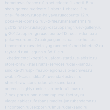
hometown-france.ru
1-xbeticricetc-1-xbetti-5.ru
shop-garena.ru
cricetc-1-xbetr-1-xbetcc-2.ru
one-life-story.ru
top-halyava.ru
accounts112.ru
poka-vse-doma-2.ru
3-d-file.ru
hahahaharms.ru
g2012.ru
tst-1.ru
shaggy-cat.ru
opsmgr.ru
ev-gallery.ru
g-2012.ru
ops-mgr.ru
accounts-112.ru
csm-demo.ru
poka-vse-doma2.ru
airgungames.ru
allseo-host.ru
tehosmotre.ru
varieta-yug.ru
cricetc1xbetr1xbetcc2.ru
raytor-d.ru
atillagunn.ru
3d-file.ru
1xbeticricetc1xbetti5.ru
uafoot-statti.ru
e-abis1c.ru
store-brawl-stars.ru
kts-services.ru
dark-sand.ru
sindika-01.ru
sp-life.ru
x-legion.ru
sib-archives.ru
e-abis-1-c.ru
sindika01.ru
venda-festival.ru
store-brawlstars.ru
dooraleksandria.ru
antenna-highly.ru
mine-lab-msk.ru
1-mus.ru
3-sex-porn.ru
ban-damn.ru
purse-factory.ru
viagra-tablet.ru
fasbags.ru
adler-jun.ru
bandamn.ru
fincontech.ru
3sexporn.ru
1mus.ru
darksand.ru