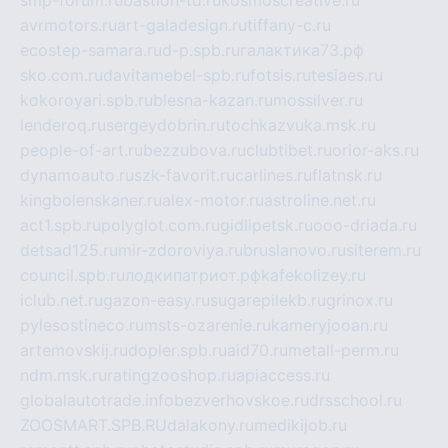
smp-forum.ru
bastion-td.ru
kosmoscreative.ru
avrmotors.ru
art-galadesign.ru
tiffany-c.ru
ecostep-samara.ru
d-p.spb.ru
галактика73.рф
sko.com.ru
davitamebel-spb.ru
fotsis.ru
tesiaes.ru
kokoroyari.spb.ru
blesna-kazan.ru
mossilver.ru
lenderoq.ru
sergeydobrin.ru
tochkazvuka.msk.ru
people-of-art.ru
bezzubova.ru
clubtibet.ru
orior-aks.ru
dynamoauto.ru
szk-favorit.ru
carlines.ru
flatnsk.ru
kingbolenskaner.ru
alex-motor.ru
astroline.net.ru
act1.spb.ru
polyglot.com.ru
gidlipetsk.ru
ooo-driada.ru
detsad125.ru
mir-zdoroviya.ru
bruslanovo.ru
siterem.ru
council.spb.ru
лодкипатриот.рф
kafekolizey.ru
iclub.net.ru
gazon-easy.ru
sugarepilekb.ru
grinox.ru
pylesostineco.ru
msts-ozarenie.ru
kameryjooan.ru
artemovskij.ru
dopler.spb.ru
aid70.ru
metall-perm.ru
ndm.msk.ru
ratingzooshop.ru
apiaccess.ru
globalautotrade.info
bezverhovskoe.ru
drsschool.ru
ZOOSMART.SPB.RU
dalakony.ru
medikijob.ru