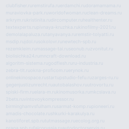
clubfisher.ru
remstirufa.ru
erdamchi.ru
doramamama.ru
muraviovka-park.ru
worldofwoman.ru
clean-dreams.ru
arkrym.ru
kristinita.ru
dircomputer.ru
healthenter.ru
textexperts.ru
pivnaya-kruzhka.ru
kinofilmy-2021.ru
demolalapaluza.ru
tanyavanya.ru
remstir-tolyatti.ru
msdip.ru
jdol.ru
sokolovr.ru
newtech-spb.ru
rezemkleim.ru
massage-tai.ru
seonub.ru
zvonitut.ru
biolisichka24.ru
mncraft-download.ru
algoritm-sistema.ru
godflesh.ru
ru-industria.ru
zebra-tlt.ru
okna-proficom.ru
erynok.ru
onlinekinospace.ru
startupstudio-fefu.ru
zarges-ru.ru
gegenjustizunrecht.ru
autobalashov.ru
utrovortu.ru
spiski-firm.ru
elara-m.ru
kinomusorka.ru
mkcslava.ru
2bets.ru
vintovoykompressor.ru
birminghamvsfulham.ru
sarmat-komp.ru
pioneeri.ru
amadis-chocolate.ru
shkurki-karakulya.ru
kanotiforet.spb.ru
tutmassage.ru
ecolog.org.ru
praga.spb.ru
falcorussia.ru
autodoctorservis.ru