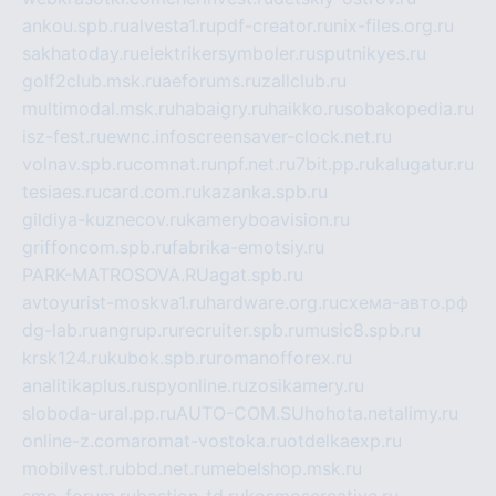
ankou.spb.ru
alvesta1.ru
pdf-creator.ru
nix-files.org.ru
sakhatoday.ru
elektrikersymboler.ru
sputnikyes.ru
golf2club.msk.ru
aeforums.ru
zallclub.ru
multimodal.msk.ru
habaigry.ru
haikko.ru
sobakopedia.ru
isz-fest.ru
ewnc.info
screensaver-clock.net.ru
volnav.spb.ru
comnat.ru
npf.net.ru
7bit.pp.ru
kalugatur.ru
tesiaes.ru
card.com.ru
kazanka.spb.ru
gildiya-kuznecov.ru
kameryboavision.ru
griffoncom.spb.ru
fabrika-emotsiy.ru
PARK-MATROSOVA.RU
agat.spb.ru
avtoyurist-moskva1.ru
hardware.org.ru
схема-авто.рф
dg-lab.ru
angrup.ru
recruiter.spb.ru
music8.spb.ru
krsk124.ru
kubok.spb.ru
romanofforex.ru
analitikaplus.ru
spyonline.ru
zosikamery.ru
sloboda-ural.pp.ru
AUTO-COM.SU
hohota.net
alimy.ru
online-z.com
aromat-vostoka.ru
otdelkaexp.ru
mobilvest.ru
bbd.net.ru
mebelshop.msk.ru