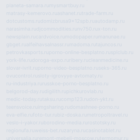
planeta-samara.ru
mysmartbuy.ru
matrasy-kemerovo.ru
ashanet.ru
trade-farm.ru
dotcustoms.ru
domizbrusa9x12spb.ru
autodamp.ru
narasimha.ru
djcommodities.ru
nv750.ru
x-ton.ru
newsplain.ru
cardvoice.ru
modopaper.ru
manunae.ru
gbget.ru
alfeihavsalnassr.ru
madoma.ru
tajuncos.ru
petrovkasports.ru
porno-online-besplatno.ru
splclub.ru
york-life.ru
doroga-expo.ru
ribery.ru
cleanmedicine.ru
slovar-ivrit.ru
porno-video-besplatno.ru
seks-365.ru
ovucontrol.ru
sloty-igrovyye-avtomaty.ru
ru-industriya.ru
russkoe-porno-besplatno.ru
belgorod-day.ru
digilith.ru
pichkurovlab.ru
medic-today.ru
taksu.ru
comp123.ru
don-ykt.ru
teensvoice.ru
imgsharing.ru
domashnee-porno.ru
eva-elfie.ru
foto-tur.ru
biz-doska.ru
metropoltravel.ru
veslo-i-yakor.ru
borodino-media.ru
rostotsky.ru
regionufa.ru
weiss-bet.ru
zaryna.ru
casinotablet.ru
universalia.ru
remont-mebeli-moscow.ru
termomur.ru