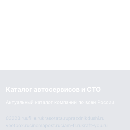
Каталог автосервисов и СТО
Актуальный каталог компаний по всей России
03223.ru
ufille.ru
krasotata.ru
prazdnikdushi.ru
veetbox.ru
cinemapost.ru
ciam-fr.ru
kraft-you.ru