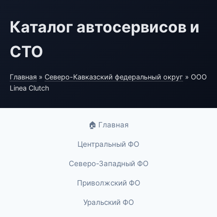
Каталог автосервисов и
СТО
Главная
»
Северо-Кавказский федеральный округ
» ООО
Linea Clutch
🏠 Главная
Центральный ФО
Северо-Западный ФО
Приволжский ФО
Уральский ФО