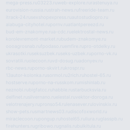
mega-press.ru
03223.ru
web-explore.ru
rastenuya.ru
eurovision-russia.ru
strah-news.ru
freeride-team.ru
itrack-24.ru
sexshopexpress.ru
autostudiopro.ru
alabuga-cityhotel.ru
pornv.ru
atlantpereezd.ru
bud-em-znakomye.ru
a-cdc.ru
elektrostal-news.ru
korolevremont-market.ru
budem-znakomye.ru
oooagrosnab.ru
fpodaso.ru
emfire.ru
pro-otdelky.ru
ukrasotki.ru
seksuzbek.ru
seks-uzbek.ru
porno-vk.ru
sovratili.ru
olecoon.ru
vd-dosug.ru
adonyev.ru
rbc-news.ru
porno-skvirt.ru
krospr.ru
13autor-kolonka.ru
sormol.ru
2rich.ru
hostel-65.ru
hostserve.ru
porno-na-russkom.ru
mishinlab.ru
neznobi.ru
bigfatcc.ru
habble.ru
starbucksvia.ru
delfinet.ru
silvernano.ru
elestal.ru
vektor-doroga.ru
velotrenajery.ru
pronso54.ru
lenasever.ru
lovinskix.ru
show-pets.ru
smartnews03.ru
discofoxworld.ru
miraclecoon.ru
pongup.ru
hostel65.ru
liura.ru
glasspb.ru
firehunters.ru
gribowo.ru
gnalis.ru
bulkitula.ru