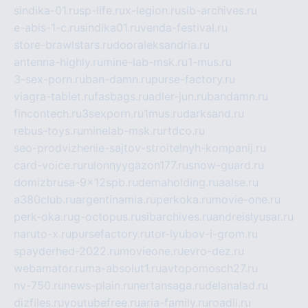
sindika-01.ru
sp-life.ru
x-legion.ru
sib-archives.ru
e-abis-1-c.ru
sindika01.ru
venda-festival.ru
store-brawlstars.ru
dooraleksandria.ru
antenna-highly.ru
mine-lab-msk.ru
1-mus.ru
3-sex-porn.ru
ban-damn.ru
purse-factory.ru
viagra-tablet.ru
fasbags.ru
adler-jun.ru
bandamn.ru
fincontech.ru
3sexporn.ru
1mus.ru
darksand.ru
rebus-toys.ru
minelab-msk.ru
rtdco.ru
seo-prodvizhenie-sajtov-stroitelnyh-kompanij.ru
card-voice.ru
rulonnyygazon177.ru
snow-guard.ru
domizbrusa-9x12spb.ru
demaholding.ru
aalse.ru
a380club.ru
argentinamia.ru
perkoka.ru
movie-one.ru
perk-oka.ru
g-octopus.ru
sibarchives.ru
andreislyusar.ru
naruto-x.ru
pursefactory.ru
tor-lyubov-i-grom.ru
spayderhed-2022.ru
movieone.ru
evro-dez.ru
webamator.ru
ma-absolut1.ru
avtopomosch27.ru
nv-750.ru
news-plain.ru
nertansaga.ru
delanalad.ru
dizfiles.ru
youtubefree.ru
aria-family.ru
roadli.ru