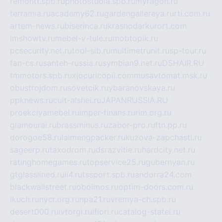
remontt.spb.ru
photostudia.spb.ru
myragon.ru
terramia.ru
academy62.ru
gardengallereya.ru
rti.com.ru
artem-news.ru
biserinca.ru
krasnodarkurort.com
imshowtv.ru
mebel-v-tule.ru
mobtopik.ru
pcsecurity.net.ru
tool-sib.ru
multimetrunit.ru
sp-tour.ru
fan-cs.ru
santeh-russia.ru
symbian9.net.ru
DSHAIR.RU
tmmotors.spb.ru
xjocuricopii.com
musavtomat.msk.ru
obustrojdom.ru
sovetcik.ru
ybaranovskaya.ru
ppknews.ru
cult-alshei.ru
JAPANRUSSIA.RU
proekciyamebel.ru
imper-finans.ru
rim.org.ru
glamourai.ru
brassminus.ru
zabor-pro.ru
ftn.pp.ru
dorogoe58.ru
laimengpacker.ru
kuzova-zapchasti.ru
sageerp.ru
taxodrom.ru
dsrazvitie.ru
hardcity.net.ru
ratinghomegames.ru
topservice25.ru
gubernyan.ru
gtglasslined.ru
ii4.ru
tssport.spb.ru
andorra24.com
blackwallstreet.ru
oboimos.ru
optim-doors.com.ru
ikuch.ru
nycr.org.ru
npa21.ru
vremya-ch.spb.ru
desert000.ru
ivtorgi.ru
ifiori.ru
catalog-statei.ru