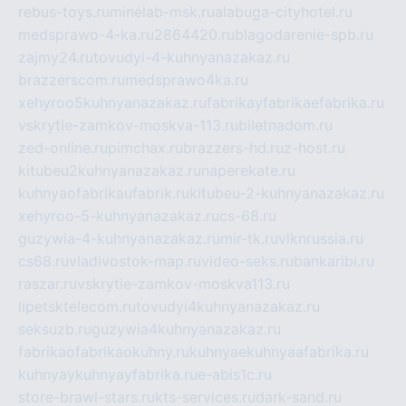
rebus-toys.ru
minelab-msk.ru
alabuga-cityhotel.ru
medsprawo-4-ka.ru
2864420.ru
blagodarenie-spb.ru
zajmy24.ru
tovudyi-4-kuhnyanazakaz.ru
brazzerscom.ru
medsprawo4ka.ru
xehyroo5kuhnyanazakaz.ru
fabrikayfabrikaefabrika.ru
vskrytie-zamkov-moskva-113.ru
biletnadom.ru
zed-online.ru
pimchax.ru
brazzers-hd.ru
z-host.ru
kitubeu2kuhnyanazakaz.ru
naperekate.ru
kuhnyaofabrikaufabrik.ru
kitubeu-2-kuhnyanazakaz.ru
xehyroo-5-kuhnyanazakaz.ru
cs-68.ru
guzywia-4-kuhnyanazakaz.ru
mir-tk.ru
vlknrussia.ru
cs68.ru
vladivostok-map.ru
video-seks.ru
bankaribi.ru
raszar.ru
vskrytie-zamkov-moskva113.ru
lipetsktelecom.ru
tovudyi4kuhnyanazakaz.ru
seksuzb.ru
guzywia4kuhnyanazakaz.ru
fabrikaofabrikaokuhny.ru
kuhnyaekuhnyaafabrika.ru
kuhnyaykuhnyayfabrika.ru
e-abis1c.ru
store-brawl-stars.ru
kts-services.ru
dark-sand.ru