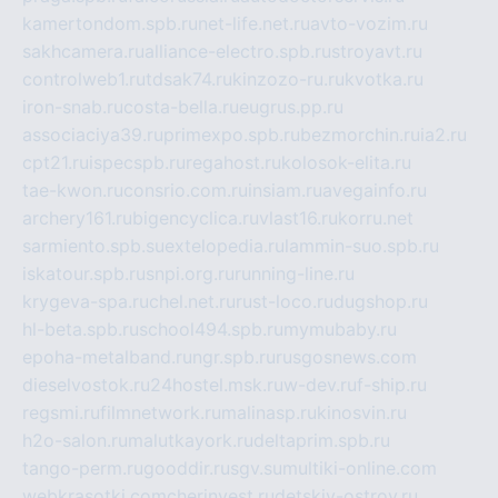
kamertondom.spb.ru
net-life.net.ru
avto-vozim.ru
sakhcamera.ru
alliance-electro.spb.ru
stroyavt.ru
controlweb1.ru
tdsak74.ru
kinzozo-ru.ru
kvotka.ru
iron-snab.ru
costa-bella.ru
eugrus.pp.ru
associaciya39.ru
primexpo.spb.ru
bezmorchin.ru
ia2.ru
cpt21.ru
ispecspb.ru
regahost.ru
kolosok-elita.ru
tae-kwon.ru
consrio.com.ru
insiam.ru
avegainfo.ru
archery161.ru
bigencyclica.ru
vlast16.ru
korru.net
sarmiento.spb.su
extelopedia.ru
lammin-suo.spb.ru
iskatour.spb.ru
snpi.org.ru
running-line.ru
krygeva-spa.ru
chel.net.ru
rust-loco.ru
dugshop.ru
hl-beta.spb.ru
school494.spb.ru
mymubaby.ru
epoha-metalband.ru
ngr.spb.ru
rusgosnews.com
dieselvostok.ru
24hostel.msk.ru
w-dev.ru
f-ship.ru
regsmi.ru
filmnetwork.ru
malinasp.ru
kinosvin.ru
h2o-salon.ru
malutkayork.ru
deltaprim.spb.ru
tango-perm.ru
gooddir.ru
sgv.su
multiki-online.com
webkrasotki.com
cherinvest.ru
detskiy-ostrov.ru