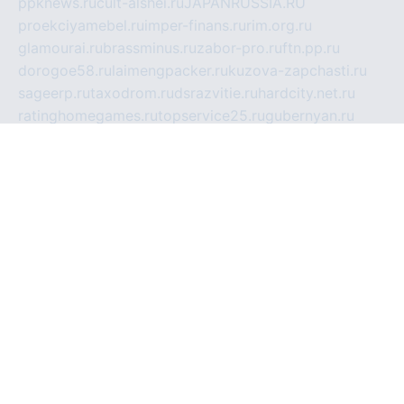
ppknews.ru
cult-alshei.ru
JAPANRUSSIA.RU
proekciyamebel.ru
imper-finans.ru
rim.org.ru
glamourai.ru
brassminus.ru
zabor-pro.ru
ftn.pp.ru
dorogoe58.ru
laimengpacker.ru
kuzova-zapchasti.ru
sageerp.ru
taxodrom.ru
dsrazvitie.ru
hardcity.net.ru
ratinghomegames.ru
topservice25.ru
gubernyan.ru
gtglasslined.ru
ii4.ru
tssport.spb.ru
andorra24.com
blackwallstreet.ru
oboimos.ru
optim-doors.com.ru
ikuch.ru
nycr.org.ru
npa21.ru
vremya-ch.spb.ru
desert000.ru
ivtorgi.ru
ifiori.ru
catalog-statei.ru
dcv.org.ru
spetsmaster174.ru
ipkameryhiseeu.ru
dum26.ru
ruspol.spb.ru
fr-opendp.ru
kam-solnyshko.ru
cheyenne-arapaho.ru
sevzapmetal.spb.ru
ted-lapidus.spb.ru
parasite-eliminator.ru
sigma-complete.ru
modernworld.ru
dama-moda.ru
eholot-group.ru
sk-nvkz.ru
DRONGOLD.RU
democratia2.ru
i-farmer.ru
mass-sport.org
jablonex.spb.ru
bookmess.ru
linkword.ru