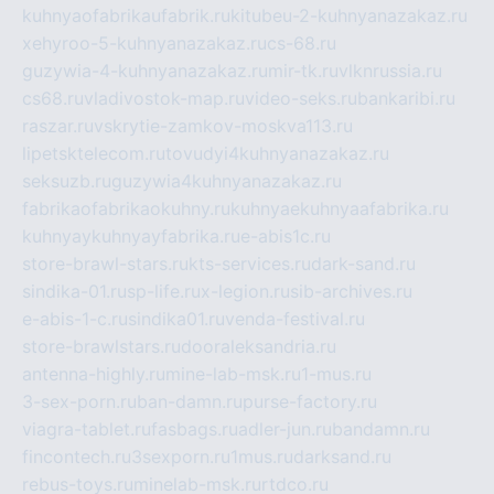
kuhnyaofabrikaufabrik.ru
kitubeu-2-kuhnyanazakaz.ru
xehyroo-5-kuhnyanazakaz.ru
cs-68.ru
guzywia-4-kuhnyanazakaz.ru
mir-tk.ru
vlknrussia.ru
cs68.ru
vladivostok-map.ru
video-seks.ru
bankaribi.ru
raszar.ru
vskrytie-zamkov-moskva113.ru
lipetsktelecom.ru
tovudyi4kuhnyanazakaz.ru
seksuzb.ru
guzywia4kuhnyanazakaz.ru
fabrikaofabrikaokuhny.ru
kuhnyaekuhnyaafabrika.ru
kuhnyaykuhnyayfabrika.ru
e-abis1c.ru
store-brawl-stars.ru
kts-services.ru
dark-sand.ru
sindika-01.ru
sp-life.ru
x-legion.ru
sib-archives.ru
e-abis-1-c.ru
sindika01.ru
venda-festival.ru
store-brawlstars.ru
dooraleksandria.ru
antenna-highly.ru
mine-lab-msk.ru
1-mus.ru
3-sex-porn.ru
ban-damn.ru
purse-factory.ru
viagra-tablet.ru
fasbags.ru
adler-jun.ru
bandamn.ru
fincontech.ru
3sexporn.ru
1mus.ru
darksand.ru
rebus-toys.ru
minelab-msk.ru
rtdco.ru