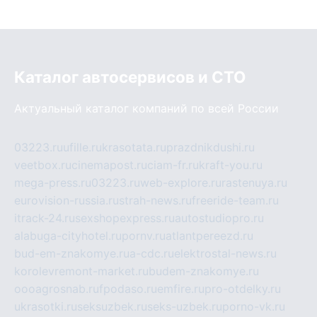
Каталог автосервисов и СТО
Актуальный каталог компаний по всей России
03223.ru
ufille.ru
krasotata.ru
prazdnikdushi.ru
veetbox.ru
cinemapost.ru
ciam-fr.ru
kraft-you.ru
mega-press.ru
03223.ru
web-explore.ru
rastenuya.ru
eurovision-russia.ru
strah-news.ru
freeride-team.ru
itrack-24.ru
sexshopexpress.ru
autostudiopro.ru
alabuga-cityhotel.ru
pornv.ru
atlantpereezd.ru
bud-em-znakomye.ru
a-cdc.ru
elektrostal-news.ru
korolevremont-market.ru
budem-znakomye.ru
oooagrosnab.ru
fpodaso.ru
emfire.ru
pro-otdelky.ru
ukrasotki.ru
seksuzbek.ru
seks-uzbek.ru
porno-vk.ru