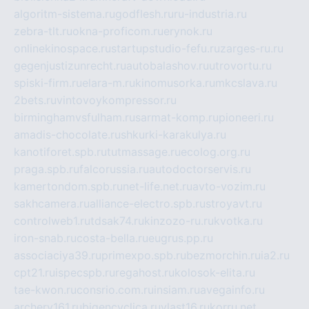
algoritm-sistema.ru
godflesh.ru
ru-industria.ru
zebra-tlt.ru
okna-proficom.ru
erynok.ru
onlinekinospace.ru
startupstudio-fefu.ru
zarges-ru.ru
gegenjustizunrecht.ru
autobalashov.ru
utrovortu.ru
spiski-firm.ru
elara-m.ru
kinomusorka.ru
mkcslava.ru
2bets.ru
vintovoykompressor.ru
birminghamvsfulham.ru
sarmat-komp.ru
pioneeri.ru
amadis-chocolate.ru
shkurki-karakulya.ru
kanotiforet.spb.ru
tutmassage.ru
ecolog.org.ru
praga.spb.ru
falcorussia.ru
autodoctorservis.ru
kamertondom.spb.ru
net-life.net.ru
avto-vozim.ru
sakhcamera.ru
alliance-electro.spb.ru
stroyavt.ru
controlweb1.ru
tdsak74.ru
kinzozo-ru.ru
kvotka.ru
iron-snab.ru
costa-bella.ru
eugrus.pp.ru
associaciya39.ru
primexpo.spb.ru
bezmorchin.ru
ia2.ru
cpt21.ru
ispecspb.ru
regahost.ru
kolosok-elita.ru
tae-kwon.ru
consrio.com.ru
insiam.ru
avegainfo.ru
archery161.ru
bigencyclica.ru
vlast16.ru
korru.net