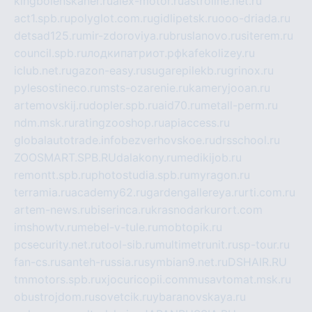
kingbolenskaner.ru
alex-motor.ru
astroline.net.ru
act1.spb.ru
polyglot.com.ru
gidlipetsk.ru
ooo-driada.ru
detsad125.ru
mir-zdoroviya.ru
bruslanovo.ru
siterem.ru
council.spb.ru
лодкипатриот.рф
kafekolizey.ru
iclub.net.ru
gazon-easy.ru
sugarepilekb.ru
grinox.ru
pylesostineco.ru
msts-ozarenie.ru
kameryjooan.ru
artemovskij.ru
dopler.spb.ru
aid70.ru
metall-perm.ru
ndm.msk.ru
ratingzooshop.ru
apiaccess.ru
globalautotrade.info
bezverhovskoe.ru
drsschool.ru
ZOOSMART.SPB.RU
dalakony.ru
medikijob.ru
remontt.spb.ru
photostudia.spb.ru
myragon.ru
terramia.ru
academy62.ru
gardengallereya.ru
rti.com.ru
artem-news.ru
biserinca.ru
krasnodarkurort.com
imshowtv.ru
mebel-v-tule.ru
mobtopik.ru
pcsecurity.net.ru
tool-sib.ru
multimetrunit.ru
sp-tour.ru
fan-cs.ru
santeh-russia.ru
symbian9.net.ru
DSHAIR.RU
tmmotors.spb.ru
xjocuricopii.com
musavtomat.msk.ru
obustrojdom.ru
sovetcik.ru
ybaranovskaya.ru