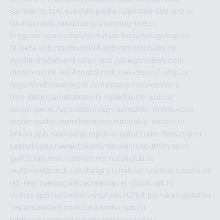
sarmiento.spb.su
extelopedia.ru
lammin-suo.spb.ru
iskatour.spb.ru
snpi.org.ru
running-line.ru
krygeva-spa.ru
chel.net.ru
rust-loco.ru
dugshop.ru
hl-beta.spb.ru
school494.spb.ru
mymubaby.ru
epoha-metalband.ru
ngr.spb.ru
rusgosnews.com
dieselvostok.ru
24hostel.msk.ru
w-dev.ru
f-ship.ru
regsmi.ru
filmnetwork.ru
malinasp.ru
kinosvin.ru
h2o-salon.ru
malutkayork.ru
deltaprim.spb.ru
tango-perm.ru
gooddir.ru
sgv.su
multiki-online.com
webkrasotki.com
cherinvest.ru
detskiy-ostrov.ru
ankou.spb.ru
alvesta1.ru
pdf-creator.ru
nix-files.org.ru
sakhatoday.ru
elektrikersymboler.ru
sputnikyes.ru
golf2club.msk.ru
aeforums.ru
zallclub.ru
multimodal.msk.ru
habaigry.ru
haikko.ru
sobakopedia.ru
isz-fest.ru
ewnc.info
screensaver-clock.net.ru
volnav.spb.ru
comnat.ru
npf.net.ru
7bit.pp.ru
kalugatur.ru
tesiaes.ru
card.com.ru
kazanka.spb.ru
gildiya-kuznecov.ru
kameryboavision.ru