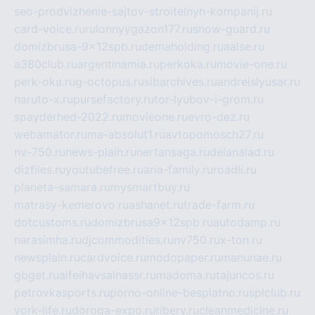
seo-prodvizhenie-sajtov-stroitelnyh-kompanij.ru
card-voice.ru
rulonnyygazon177.ru
snow-guard.ru
domizbrusa-9x12spb.ru
demaholding.ru
aalse.ru
a380club.ru
argentinamia.ru
perkoka.ru
movie-one.ru
perk-oka.ru
g-octopus.ru
sibarchives.ru
andreislyusar.ru
naruto-x.ru
pursefactory.ru
tor-lyubov-i-grom.ru
spayderhed-2022.ru
movieone.ru
evro-dez.ru
webamator.ru
ma-absolut1.ru
avtopomosch27.ru
nv-750.ru
news-plain.ru
nertansaga.ru
delanalad.ru
dizfiles.ru
youtubefree.ru
aria-family.ru
roadli.ru
planeta-samara.ru
mysmartbuy.ru
matrasy-kemerovo.ru
ashanet.ru
trade-farm.ru
dotcustoms.ru
domizbrusa9x12spb.ru
autodamp.ru
narasimha.ru
djcommodities.ru
nv750.ru
x-ton.ru
newsplain.ru
cardvoice.ru
modopaper.ru
manunae.ru
gbget.ru
alfeihavsalnassr.ru
madoma.ru
tajuncos.ru
petrovkasports.ru
porno-online-besplatno.ru
splclub.ru
york-life.ru
doroga-expo.ru
ribery.ru
cleanmedicine.ru