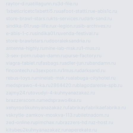
raytor-d.ru
atillagunn.ru
3d-file.ru
1xbeticricetc1xbetti5.ru
uafoot-statti.ru
e-abis1c.ru
store-brawl-stars.ru
kts-services.ru
dark-sand.ru
sindika-01.ru
sp-life.ru
x-legion.ru
sib-archives.ru
e-abis-1-c.ru
sindika01.ru
venda-festival.ru
store-brawlstars.ru
dooraleksandria.ru
antenna-highly.ru
mine-lab-msk.ru
1-mus.ru
3-sex-porn.ru
ban-damn.ru
purse-factory.ru
viagra-tablet.ru
fasbags.ru
adler-jun.ru
bandamn.ru
fincontech.ru
3sexporn.ru
1mus.ru
darksand.ru
rebus-toys.ru
minelab-msk.ru
alabuga-cityhotel.ru
medsprawo-4-ka.ru
2864420.ru
blagodarenie-spb.ru
zajmy24.ru
tovudyi-4-kuhnyanazakaz.ru
brazzerscom.ru
medsprawo4ka.ru
xehyroo5kuhnyanazakaz.ru
fabrikayfabrikaefabrika.ru
vskrytie-zamkov-moskva-113.ru
biletnadom.ru
zed-online.ru
pimchax.ru
brazzers-hd.ru
z-host.ru
kitubeu2kuhnyanazakaz.ru
naperekate.ru