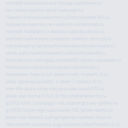
sovratili.ru
olecoon.ru
vd-dosug.ru
adonyev.ru
rbc-news.ru
porno-skvirt.ru
krospr.ru
13autor-kolonka.ru
sormol.ru
2rich.ru
hostel-65.ru
hostserve.ru
porno-na-russkom.ru
mishinlab.ru
neznobi.ru
bigfatcc.ru
habble.ru
starbucksvia.ru
delfinet.ru
silvernano.ru
elestal.ru
vektor-doroga.ru
velotrenajery.ru
pronso54.ru
lenasever.ru
lovinskix.ru
show-pets.ru
smartnews03.ru
discofoxworld.ru
miraclecoon.ru
pongup.ru
hostel65.ru
liura.ru
glasspb.ru
firehunters.ru
gribowo.ru
gnalis.ru
bulkitula.ru
hometown-france.ru
1-xbeticricetc-1-xbetti-5.ru
shop-garena.ru
cricetc-1-xbetr-1-xbetcc-2.ru
one-life-story.ru
top-halyava.ru
accounts112.ru
poka-vse-doma-2.ru
3-d-file.ru
hahahaharms.ru
g2012.ru
tst-1.ru
shaggy-cat.ru
opsmgr.ru
ev-gallery.ru
g-2012.ru
ops-mgr.ru
accounts-112.ru
csm-demo.ru
poka-vse-doma2.ru
airgungames.ru
allseo-host.ru
tehosmotre.ru
varieta-yug.ru
cricetc1xbetr1xbetcc2.ru