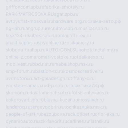
griffoncom.spb.ru
fabrika-emotsiy.ru
PARK-MATROSOVA.RU
agat.spb.ru
avtoyurist-moskva1.ru
hardware.org.ru
схема-авто.рф
dg-lab.ru
angrup.ru
recruiter.spb.ru
music8.spb.ru
krsk124.ru
kubok.spb.ru
romanofforex.ru
analitikaplus.ru
spyonline.ru
zosikamery.ru
sloboda-ural.pp.ru
AUTO-COM.SU
hohota.net
alimy.ru
online-z.com
aromat-vostoka.ru
otdelkaexp.ru
mobilvest.ru
bbd.net.ru
mebelshop.msk.ru
smp-forum.ru
bastion-td.ru
kosmoscreative.ru
avrmotors.ru
art-galadesign.ru
tiffany-c.ru
ecostep-samara.ru
d-p.spb.ru
галактика73.рф
sko.com.ru
davitamebel-spb.ru
fotsis.ru
tesiaes.ru
kokoroyari.spb.ru
blesna-kazan.ru
mossilver.ru
lenderoq.ru
sergeydobrin.ru
tochkazvuka.msk.ru
people-of-art.ru
bezzubova.ru
clubtibet.ru
orior-aks.ru
dynamoauto.ru
szk-favorit.ru
carlines.ru
flatnsk.ru