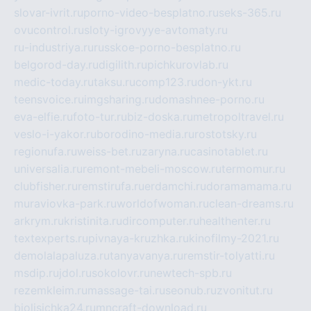
slovar-ivrit.ru
porno-video-besplatno.ru
seks-365.ru
ovucontrol.ru
sloty-igrovyye-avtomaty.ru
ru-industriya.ru
russkoe-porno-besplatno.ru
belgorod-day.ru
digilith.ru
pichkurovlab.ru
medic-today.ru
taksu.ru
comp123.ru
don-ykt.ru
teensvoice.ru
imgsharing.ru
domashnee-porno.ru
eva-elfie.ru
foto-tur.ru
biz-doska.ru
metropoltravel.ru
veslo-i-yakor.ru
borodino-media.ru
rostotsky.ru
regionufa.ru
weiss-bet.ru
zaryna.ru
casinotablet.ru
universalia.ru
remont-mebeli-moscow.ru
termomur.ru
clubfisher.ru
remstirufa.ru
erdamchi.ru
doramamama.ru
muraviovka-park.ru
worldofwoman.ru
clean-dreams.ru
arkrym.ru
kristinita.ru
dircomputer.ru
healthenter.ru
textexperts.ru
pivnaya-kruzhka.ru
kinofilmy-2021.ru
demolalapaluza.ru
tanyavanya.ru
remstir-tolyatti.ru
msdip.ru
jdol.ru
sokolovr.ru
newtech-spb.ru
rezemkleim.ru
massage-tai.ru
seonub.ru
zvonitut.ru
biolisichka24.ru
mncraft-download.ru