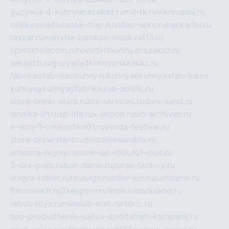
guzywia-4-kuhnyanazakaz.ru
mir-tk.ru
vlknrussia.ru
cs68.ru
vladivostok-map.ru
video-seks.ru
bankaribi.ru
raszar.ru
vskrytie-zamkov-moskva113.ru
lipetsktelecom.ru
tovudyi4kuhnyanazakaz.ru
seksuzb.ru
guzywia4kuhnyanazakaz.ru
fabrikaofabrikaokuhny.ru
kuhnyaekuhnyaafabrika.ru
kuhnyaykuhnyayfabrika.ru
e-abis1c.ru
store-brawl-stars.ru
kts-services.ru
dark-sand.ru
sindika-01.ru
sp-life.ru
x-legion.ru
sib-archives.ru
e-abis-1-c.ru
sindika01.ru
venda-festival.ru
store-brawlstars.ru
dooraleksandria.ru
antenna-highly.ru
mine-lab-msk.ru
1-mus.ru
3-sex-porn.ru
ban-damn.ru
purse-factory.ru
viagra-tablet.ru
fasbags.ru
adler-jun.ru
bandamn.ru
fincontech.ru
3sexporn.ru
1mus.ru
darksand.ru
rebus-toys.ru
minelab-msk.ru
rtdco.ru
seo-prodvizhenie-sajtov-stroitelnyh-kompanij.ru