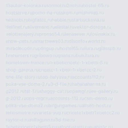
13autor-kolonka.ru
sormol.ru
2rich.ru
hostel-65.ru
hostserve.ru
porno-na-russkom.ru
mishinlab.ru
neznobi.ru
bigfatcc.ru
habble.ru
starbucksvia.ru
delfinet.ru
silvernano.ru
elestal.ru
vektor-doroga.ru
velotrenajery.ru
pronso54.ru
lenasever.ru
lovinskix.ru
show-pets.ru
smartnews03.ru
discofoxworld.ru
miraclecoon.ru
pongup.ru
hostel65.ru
liura.ru
glasspb.ru
firehunters.ru
gribowo.ru
gnalis.ru
bulkitula.ru
hometown-france.ru
1-xbeticricetc-1-xbetti-5.ru
shop-garena.ru
cricetc-1-xbetr-1-xbetcc-2.ru
one-life-story.ru
top-halyava.ru
accounts112.ru
poka-vse-doma-2.ru
3-d-file.ru
hahahaharms.ru
g2012.ru
tst-1.ru
shaggy-cat.ru
opsmgr.ru
ev-gallery.ru
g-2012.ru
ops-mgr.ru
accounts-112.ru
csm-demo.ru
poka-vse-doma2.ru
airgungames.ru
allseo-host.ru
tehosmotre.ru
varieta-yug.ru
cricetc1xbetr1xbetcc2.ru
raytor-d.ru
atillagunn.ru
3d-file.ru
1xbeticricetc1xbetti5.ru
uafoot-statti.ru
e-abis1c.ru