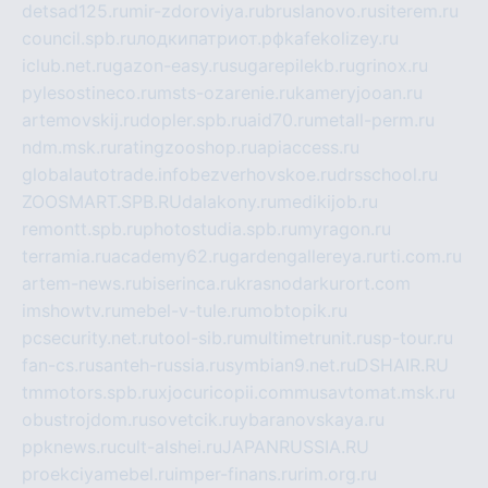
detsad125.ru
mir-zdoroviya.ru
bruslanovo.ru
siterem.ru
council.spb.ru
лодкипатриот.рф
kafekolizey.ru
iclub.net.ru
gazon-easy.ru
sugarepilekb.ru
grinox.ru
pylesostineco.ru
msts-ozarenie.ru
kameryjooan.ru
artemovskij.ru
dopler.spb.ru
aid70.ru
metall-perm.ru
ndm.msk.ru
ratingzooshop.ru
apiaccess.ru
globalautotrade.info
bezverhovskoe.ru
drsschool.ru
ZOOSMART.SPB.RU
dalakony.ru
medikijob.ru
remontt.spb.ru
photostudia.spb.ru
myragon.ru
terramia.ru
academy62.ru
gardengallereya.ru
rti.com.ru
artem-news.ru
biserinca.ru
krasnodarkurort.com
imshowtv.ru
mebel-v-tule.ru
mobtopik.ru
pcsecurity.net.ru
tool-sib.ru
multimetrunit.ru
sp-tour.ru
fan-cs.ru
santeh-russia.ru
symbian9.net.ru
DSHAIR.RU
tmmotors.spb.ru
xjocuricopii.com
musavtomat.msk.ru
obustrojdom.ru
sovetcik.ru
ybaranovskaya.ru
ppknews.ru
cult-alshei.ru
JAPANRUSSIA.RU
proekciyamebel.ru
imper-finans.ru
rim.org.ru