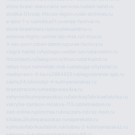
store-brawl-stars.ru
kts-services.ru
dark-sand.ru
sindika-01.ru
sp-life.ru
x-legion.ru
sib-archives.ru
e-abis-1-c.ru
sindika01.ru
venda-festival.ru
store-brawlstars.ru
dooraleksandria.ru
antenna-highly.ru
mine-lab-msk.ru
1-mus.ru
3-sex-porn.ru
ban-damn.ru
purse-factory.ru
viagra-tablet.ru
fasbags.ru
adler-jun.ru
bandamn.ru
fincontech.ru
3sexporn.ru
1mus.ru
darksand.ru
rebus-toys.ru
minelab-msk.ru
alabuga-cityhotel.ru
medsprawo-4-ka.ru
2864420.ru
blagodarenie-spb.ru
zajmy24.ru
tovudyi-4-kuhnyanazakaz.ru
brazzerscom.ru
medsprawo4ka.ru
xehyroo5kuhnyanazakaz.ru
fabrikayfabrikaefabrika.ru
vskrytie-zamkov-moskva-113.ru
biletnadom.ru
zed-online.ru
pimchax.ru
brazzers-hd.ru
z-host.ru
kitubeu2kuhnyanazakaz.ru
naperekate.ru
kuhnyaofabrikaufabrik.ru
kitubeu-2-kuhnyanazakaz.ru
xehyroo-5-kuhnyanazakaz.ru
cs-68.ru