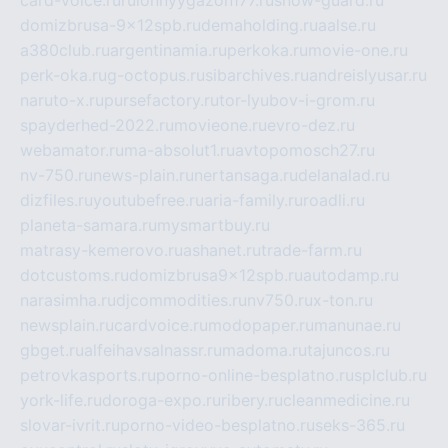
card-voice.ru
rulonnyygazon177.ru
snow-guard.ru
domizbrusa-9x12spb.ru
demaholding.ru
aalse.ru
a380club.ru
argentinamia.ru
perkoka.ru
movie-one.ru
perk-oka.ru
g-octopus.ru
sibarchives.ru
andreislyusar.ru
naruto-x.ru
pursefactory.ru
tor-lyubov-i-grom.ru
spayderhed-2022.ru
movieone.ru
evro-dez.ru
webamator.ru
ma-absolut1.ru
avtopomosch27.ru
nv-750.ru
news-plain.ru
nertansaga.ru
delanalad.ru
dizfiles.ru
youtubefree.ru
aria-family.ru
roadli.ru
planeta-samara.ru
mysmartbuy.ru
matrasy-kemerovo.ru
ashanet.ru
trade-farm.ru
dotcustoms.ru
domizbrusa9x12spb.ru
autodamp.ru
narasimha.ru
djcommodities.ru
nv750.ru
x-ton.ru
newsplain.ru
cardvoice.ru
modopaper.ru
manunae.ru
gbget.ru
alfeihavsalnassr.ru
madoma.ru
tajuncos.ru
petrovkasports.ru
porno-online-besplatno.ru
splclub.ru
york-life.ru
doroga-expo.ru
ribery.ru
cleanmedicine.ru
slovar-ivrit.ru
porno-video-besplatno.ru
seks-365.ru