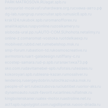
PARK-MATROSOVA.RU
agat.spb.ru
avtoyurist-moskva1.ru
hardware.org.ru
схема-авто.рф
dg-lab.ru
angrup.ru
recruiter.spb.ru
music8.spb.ru
krsk124.ru
kubok.spb.ru
romanofforex.ru
analitikaplus.ru
spyonline.ru
zosikamery.ru
sloboda-ural.pp.ru
AUTO-COM.SU
hohota.net
alimy.ru
online-z.com
aromat-vostoka.ru
otdelkaexp.ru
mobilvest.ru
bbd.net.ru
mebelshop.msk.ru
smp-forum.ru
bastion-td.ru
kosmoscreative.ru
avrmotors.ru
art-galadesign.ru
tiffany-c.ru
ecostep-samara.ru
d-p.spb.ru
галактика73.рф
sko.com.ru
davitamebel-spb.ru
fotsis.ru
tesiaes.ru
kokoroyari.spb.ru
blesna-kazan.ru
mossilver.ru
lenderoq.ru
sergeydobrin.ru
tochkazvuka.msk.ru
people-of-art.ru
bezzubova.ru
clubtibet.ru
orior-aks.ru
dynamoauto.ru
szk-favorit.ru
carlines.ru
flatnsk.ru
kingbolenskaner.ru
alex-motor.ru
astroline.net.ru
act1.spb.ru
polyglot.com.ru
gidlipetsk.ru
ooo-driada.ru