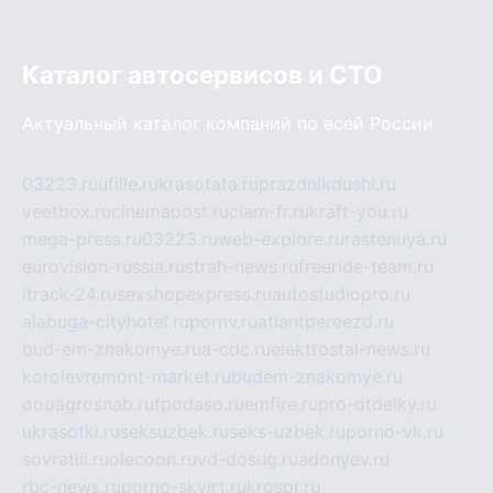
Каталог автосервисов и СТО
Актуальный каталог компаний по всей России
03223.ru
ufille.ru
krasotata.ru
prazdnikdushi.ru
veetbox.ru
cinemapost.ru
ciam-fr.ru
kraft-you.ru
mega-press.ru
03223.ru
web-explore.ru
rastenuya.ru
eurovision-russia.ru
strah-news.ru
freeride-team.ru
itrack-24.ru
sexshopexpress.ru
autostudiopro.ru
alabuga-cityhotel.ru
pornv.ru
atlantpereezd.ru
bud-em-znakomye.ru
a-cdc.ru
elektrostal-news.ru
korolevremont-market.ru
budem-znakomye.ru
oooagrosnab.ru
fpodaso.ru
emfire.ru
pro-otdelky.ru
ukrasotki.ru
seksuzbek.ru
seks-uzbek.ru
porno-vk.ru
sovratili.ru
olecoon.ru
vd-dosug.ru
adonyev.ru
rbc-news.ru
porno-skvirt.ru
krospr.ru