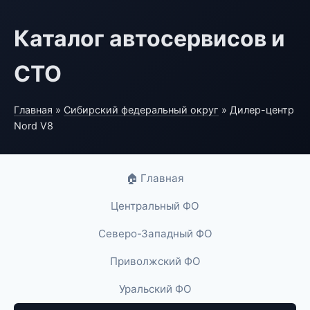
Каталог автосервисов и
СТО
Главная
»
Сибирский федеральный округ
» Дилер-центр
Nord V8
🏠 Главная
Центральный ФО
Северо-Западный ФО
Приволжский ФО
Уральский ФО