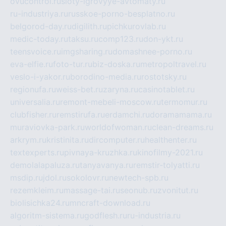
ovucontrol.ru
sloty-igrovyye-avtomaty.ru
ru-industriya.ru
russkoe-porno-besplatno.ru
belgorod-day.ru
digilith.ru
pichkurovlab.ru
medic-today.ru
taksu.ru
comp123.ru
don-ykt.ru
teensvoice.ru
imgsharing.ru
domashnee-porno.ru
eva-elfie.ru
foto-tur.ru
biz-doska.ru
metropoltravel.ru
veslo-i-yakor.ru
borodino-media.ru
rostotsky.ru
regionufa.ru
weiss-bet.ru
zaryna.ru
casinotablet.ru
universalia.ru
remont-mebeli-moscow.ru
termomur.ru
clubfisher.ru
remstirufa.ru
erdamchi.ru
doramamama.ru
muraviovka-park.ru
worldofwoman.ru
clean-dreams.ru
arkrym.ru
kristinita.ru
dircomputer.ru
healthenter.ru
textexperts.ru
pivnaya-kruzhka.ru
kinofilmy-2021.ru
demolalapaluza.ru
tanyavanya.ru
remstir-tolyatti.ru
msdip.ru
jdol.ru
sokolovr.ru
newtech-spb.ru
rezemkleim.ru
massage-tai.ru
seonub.ru
zvonitut.ru
biolisichka24.ru
mncraft-download.ru
algoritm-sistema.ru
godflesh.ru
ru-industria.ru