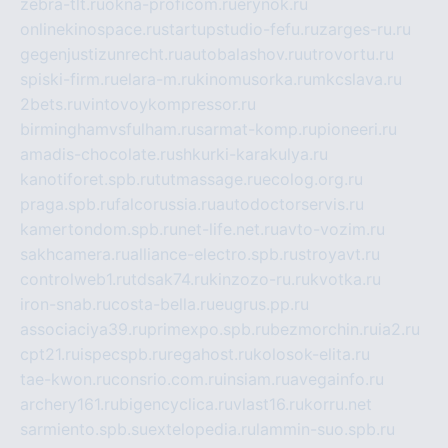
zebra-tlt.ru
okna-proficom.ru
erynok.ru
onlinekinospace.ru
startupstudio-fefu.ru
zarges-ru.ru
gegenjustizunrecht.ru
autobalashov.ru
utrovortu.ru
spiski-firm.ru
elara-m.ru
kinomusorka.ru
mkcslava.ru
2bets.ru
vintovoykompressor.ru
birminghamvsfulham.ru
sarmat-komp.ru
pioneeri.ru
amadis-chocolate.ru
shkurki-karakulya.ru
kanotiforet.spb.ru
tutmassage.ru
ecolog.org.ru
praga.spb.ru
falcorussia.ru
autodoctorservis.ru
kamertondom.spb.ru
net-life.net.ru
avto-vozim.ru
sakhcamera.ru
alliance-electro.spb.ru
stroyavt.ru
controlweb1.ru
tdsak74.ru
kinzozo-ru.ru
kvotka.ru
iron-snab.ru
costa-bella.ru
eugrus.pp.ru
associaciya39.ru
primexpo.spb.ru
bezmorchin.ru
ia2.ru
cpt21.ru
ispecspb.ru
regahost.ru
kolosok-elita.ru
tae-kwon.ru
consrio.com.ru
insiam.ru
avegainfo.ru
archery161.ru
bigencyclica.ru
vlast16.ru
korru.net
sarmiento.spb.su
extelopedia.ru
lammin-suo.spb.ru