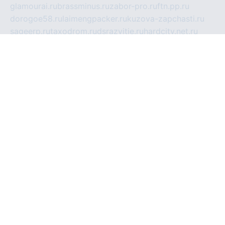
glamourai.ru
brassminus.ru
zabor-pro.ru
ftn.pp.ru
dorogoe58.ru
laimengpacker.ru
kuzova-zapchasti.ru
sageerp.ru
taxodrom.ru
dsrazvitie.ru
hardcity.net.ru
ratinghomegames.ru
topservice25.ru
gubernyan.ru
gtglasslined.ru
ii4.ru
tssport.spb.ru
andorra24.com
blackwallstreet.ru
oboimos.ru
optim-doors.com.ru
ikuch.ru
nycr.org.ru
npa21.ru
vremya-ch.spb.ru
desert000.ru
ivtorgi.ru
ifiori.ru
catalog-statei.ru
dcv.org.ru
spetsmaster174.ru
ipkameryhiseeu.ru
dum26.ru
ruspol.spb.ru
fr-opendp.ru
kam-solnyshko.ru
cheyenne-arapaho.ru
sevzapmetal.spb.ru
ted-lapidus.spb.ru
parasite-eliminator.ru
sigma-complete.ru
modernworld.ru
dama-moda.ru
eholot-group.ru
sk-nvkz.ru
DRONGOLD.RU
democratia2.ru
i-farmer.ru
mass-sport.org
jablonex.spb.ru
bookmess.ru
linkword.ru
refineua.com.ru
cs-spec.net.ru
altay-mebel.ru
DNK-THEATRE.RU
mechaniks.spb.ru
ipcamtechage.ru