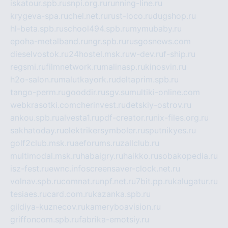
iskatour.spb.ru
snpi.org.ru
running-line.ru
krygeva-spa.ru
chel.net.ru
rust-loco.ru
dugshop.ru
hl-beta.spb.ru
school494.spb.ru
mymubaby.ru
epoha-metalband.ru
ngr.spb.ru
rusgosnews.com
dieselvostok.ru
24hostel.msk.ru
w-dev.ru
f-ship.ru
regsmi.ru
filmnetwork.ru
malinasp.ru
kinosvin.ru
h2o-salon.ru
malutkayork.ru
deltaprim.spb.ru
tango-perm.ru
gooddir.ru
sgv.su
multiki-online.com
webkrasotki.com
cherinvest.ru
detskiy-ostrov.ru
ankou.spb.ru
alvesta1.ru
pdf-creator.ru
nix-files.org.ru
sakhatoday.ru
elektrikersymboler.ru
sputnikyes.ru
golf2club.msk.ru
aeforums.ru
zallclub.ru
multimodal.msk.ru
habaigry.ru
haikko.ru
sobakopedia.ru
isz-fest.ru
ewnc.info
screensaver-clock.net.ru
volnav.spb.ru
comnat.ru
npf.net.ru
7bit.pp.ru
kalugatur.ru
tesiaes.ru
card.com.ru
kazanka.spb.ru
gildiya-kuznecov.ru
kameryboavision.ru
griffoncom.spb.ru
fabrika-emotsiy.ru