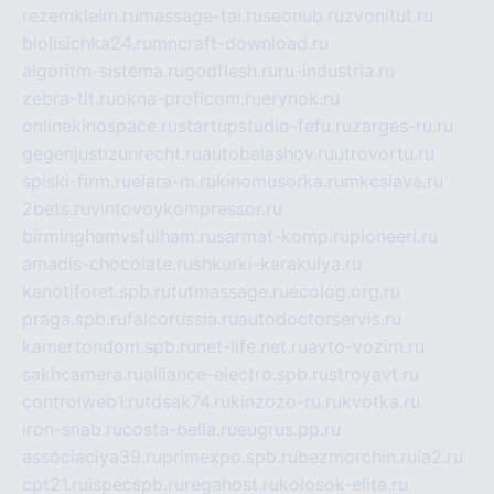
rezemkleim.ru
massage-tai.ru
seonub.ru
zvonitut.ru
biolisichka24.ru
mncraft-download.ru
algoritm-sistema.ru
godflesh.ru
ru-industria.ru
zebra-tlt.ru
okna-proficom.ru
erynok.ru
onlinekinospace.ru
startupstudio-fefu.ru
zarges-ru.ru
gegenjustizunrecht.ru
autobalashov.ru
utrovortu.ru
spiski-firm.ru
elara-m.ru
kinomusorka.ru
mkcslava.ru
2bets.ru
vintovoykompressor.ru
birminghamvsfulham.ru
sarmat-komp.ru
pioneeri.ru
amadis-chocolate.ru
shkurki-karakulya.ru
kanotiforet.spb.ru
tutmassage.ru
ecolog.org.ru
praga.spb.ru
falcorussia.ru
autodoctorservis.ru
kamertondom.spb.ru
net-life.net.ru
avto-vozim.ru
sakhcamera.ru
alliance-electro.spb.ru
stroyavt.ru
controlweb1.ru
tdsak74.ru
kinzozo-ru.ru
kvotka.ru
iron-snab.ru
costa-bella.ru
eugrus.pp.ru
associaciya39.ru
primexpo.spb.ru
bezmorchin.ru
ia2.ru
cpt21.ru
ispecspb.ru
regahost.ru
kolosok-elita.ru