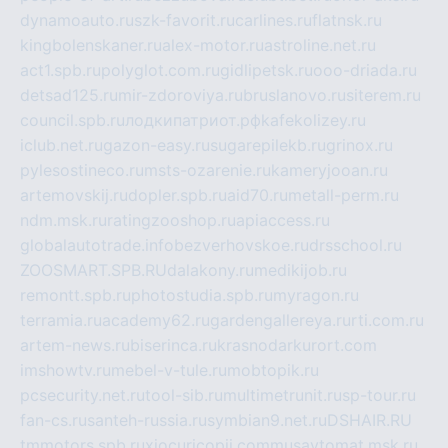
dynamoauto.ru
szk-favorit.ru
carlines.ru
flatnsk.ru
kingbolenskaner.ru
alex-motor.ru
astroline.net.ru
act1.spb.ru
polyglot.com.ru
gidlipetsk.ru
ooo-driada.ru
detsad125.ru
mir-zdoroviya.ru
bruslanovo.ru
siterem.ru
council.spb.ru
лодкипатриот.рф
kafekolizey.ru
iclub.net.ru
gazon-easy.ru
sugarepilekb.ru
grinox.ru
pylesostineco.ru
msts-ozarenie.ru
kameryjooan.ru
artemovskij.ru
dopler.spb.ru
aid70.ru
metall-perm.ru
ndm.msk.ru
ratingzooshop.ru
apiaccess.ru
globalautotrade.info
bezverhovskoe.ru
drsschool.ru
ZOOSMART.SPB.RU
dalakony.ru
medikijob.ru
remontt.spb.ru
photostudia.spb.ru
myragon.ru
terramia.ru
academy62.ru
gardengallereya.ru
rti.com.ru
artem-news.ru
biserinca.ru
krasnodarkurort.com
imshowtv.ru
mebel-v-tule.ru
mobtopik.ru
pcsecurity.net.ru
tool-sib.ru
multimetrunit.ru
sp-tour.ru
fan-cs.ru
santeh-russia.ru
symbian9.net.ru
DSHAIR.RU
tmmotors.spb.ru
xjocuricopii.com
musavtomat.msk.ru