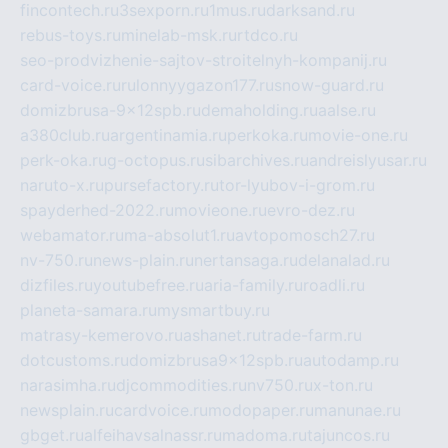
fincontech.ru
3sexporn.ru
1mus.ru
darksand.ru
rebus-toys.ru
minelab-msk.ru
rtdco.ru
seo-prodvizhenie-sajtov-stroitelnyh-kompanij.ru
card-voice.ru
rulonnyygazon177.ru
snow-guard.ru
domizbrusa-9x12spb.ru
demaholding.ru
aalse.ru
a380club.ru
argentinamia.ru
perkoka.ru
movie-one.ru
perk-oka.ru
g-octopus.ru
sibarchives.ru
andreislyusar.ru
naruto-x.ru
pursefactory.ru
tor-lyubov-i-grom.ru
spayderhed-2022.ru
movieone.ru
evro-dez.ru
webamator.ru
ma-absolut1.ru
avtopomosch27.ru
nv-750.ru
news-plain.ru
nertansaga.ru
delanalad.ru
dizfiles.ru
youtubefree.ru
aria-family.ru
roadli.ru
planeta-samara.ru
mysmartbuy.ru
matrasy-kemerovo.ru
ashanet.ru
trade-farm.ru
dotcustoms.ru
domizbrusa9x12spb.ru
autodamp.ru
narasimha.ru
djcommodities.ru
nv750.ru
x-ton.ru
newsplain.ru
cardvoice.ru
modopaper.ru
manunae.ru
gbget.ru
alfeihavsalnassr.ru
madoma.ru
tajuncos.ru