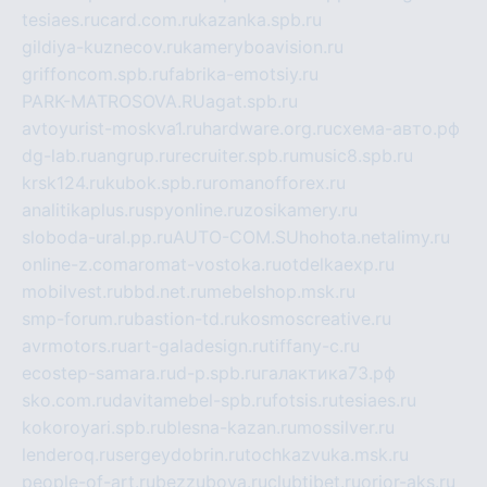
tesiaes.ru
card.com.ru
kazanka.spb.ru
gildiya-kuznecov.ru
kameryboavision.ru
griffoncom.spb.ru
fabrika-emotsiy.ru
PARK-MATROSOVA.RU
agat.spb.ru
avtoyurist-moskva1.ru
hardware.org.ru
схема-авто.рф
dg-lab.ru
angrup.ru
recruiter.spb.ru
music8.spb.ru
krsk124.ru
kubok.spb.ru
romanofforex.ru
analitikaplus.ru
spyonline.ru
zosikamery.ru
sloboda-ural.pp.ru
AUTO-COM.SU
hohota.net
alimy.ru
online-z.com
aromat-vostoka.ru
otdelkaexp.ru
mobilvest.ru
bbd.net.ru
mebelshop.msk.ru
smp-forum.ru
bastion-td.ru
kosmoscreative.ru
avrmotors.ru
art-galadesign.ru
tiffany-c.ru
ecostep-samara.ru
d-p.spb.ru
галактика73.рф
sko.com.ru
davitamebel-spb.ru
fotsis.ru
tesiaes.ru
kokoroyari.spb.ru
blesna-kazan.ru
mossilver.ru
lenderoq.ru
sergeydobrin.ru
tochkazvuka.msk.ru
people-of-art.ru
bezzubova.ru
clubtibet.ru
orior-aks.ru