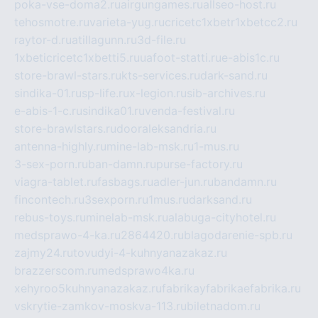
poka-vse-doma2.ru
airgungames.ru
allseo-host.ru
tehosmotre.ru
varieta-yug.ru
cricetc1xbetr1xbetcc2.ru
raytor-d.ru
atillagunn.ru
3d-file.ru
1xbeticricetc1xbetti5.ru
uafoot-statti.ru
e-abis1c.ru
store-brawl-stars.ru
kts-services.ru
dark-sand.ru
sindika-01.ru
sp-life.ru
x-legion.ru
sib-archives.ru
e-abis-1-c.ru
sindika01.ru
venda-festival.ru
store-brawlstars.ru
dooraleksandria.ru
antenna-highly.ru
mine-lab-msk.ru
1-mus.ru
3-sex-porn.ru
ban-damn.ru
purse-factory.ru
viagra-tablet.ru
fasbags.ru
adler-jun.ru
bandamn.ru
fincontech.ru
3sexporn.ru
1mus.ru
darksand.ru
rebus-toys.ru
minelab-msk.ru
alabuga-cityhotel.ru
medsprawo-4-ka.ru
2864420.ru
blagodarenie-spb.ru
zajmy24.ru
tovudyi-4-kuhnyanazakaz.ru
brazzerscom.ru
medsprawo4ka.ru
xehyroo5kuhnyanazakaz.ru
fabrikayfabrikaefabrika.ru
vskrytie-zamkov-moskva-113.ru
biletnadom.ru