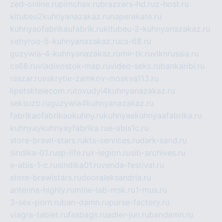
zed-online.ru
pimchax.ru
brazzers-hd.ru
z-host.ru
kitubeu2kuhnyanazakaz.ru
naperekate.ru
kuhnyaofabrikaufabrik.ru
kitubeu-2-kuhnyanazakaz.ru
xehyroo-5-kuhnyanazakaz.ru
cs-68.ru
guzywia-4-kuhnyanazakaz.ru
mir-tk.ru
vlknrussia.ru
cs68.ru
vladivostok-map.ru
video-seks.ru
bankaribi.ru
raszar.ru
vskrytie-zamkov-moskva113.ru
lipetsktelecom.ru
tovudyi4kuhnyanazakaz.ru
seksuzb.ru
guzywia4kuhnyanazakaz.ru
fabrikaofabrikaokuhny.ru
kuhnyaekuhnyaafabrika.ru
kuhnyaykuhnyayfabrika.ru
e-abis1c.ru
store-brawl-stars.ru
kts-services.ru
dark-sand.ru
sindika-01.ru
sp-life.ru
x-legion.ru
sib-archives.ru
e-abis-1-c.ru
sindika01.ru
venda-festival.ru
store-brawlstars.ru
dooraleksandria.ru
antenna-highly.ru
mine-lab-msk.ru
1-mus.ru
3-sex-porn.ru
ban-damn.ru
purse-factory.ru
viagra-tablet.ru
fasbags.ru
adler-jun.ru
bandamn.ru