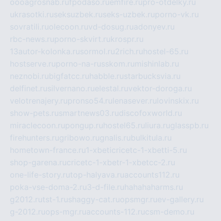
oooagrosnab.ru
fpodaso.ru
emfire.ru
pro-otdelky.ru
ukrasotki.ru
seksuzbek.ru
seks-uzbek.ru
porno-vk.ru
sovratili.ru
olecoon.ru
vd-dosug.ru
adonyev.ru
rbc-news.ru
porno-skvirt.ru
krospr.ru
13autor-kolonka.ru
sormol.ru
2rich.ru
hostel-65.ru
hostserve.ru
porno-na-russkom.ru
mishinlab.ru
neznobi.ru
bigfatcc.ru
habble.ru
starbucksvia.ru
delfinet.ru
silvernano.ru
elestal.ru
vektor-doroga.ru
velotrenajery.ru
pronso54.ru
lenasever.ru
lovinskix.ru
show-pets.ru
smartnews03.ru
discofoxworld.ru
miraclecoon.ru
pongup.ru
hostel65.ru
liura.ru
glasspb.ru
firehunters.ru
gribowo.ru
gnalis.ru
bulkitula.ru
hometown-france.ru
1-xbeticricetc-1-xbetti-5.ru
shop-garena.ru
cricetc-1-xbetr-1-xbetcc-2.ru
one-life-story.ru
top-halyava.ru
accounts112.ru
poka-vse-doma-2.ru
3-d-file.ru
hahahaharms.ru
g2012.ru
tst-1.ru
shaggy-cat.ru
opsmgr.ru
ev-gallery.ru
g-2012.ru
ops-mgr.ru
accounts-112.ru
csm-demo.ru