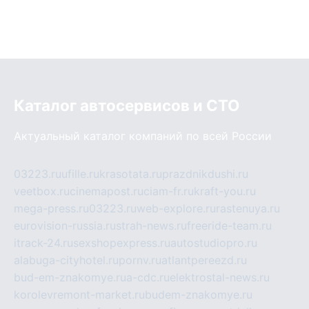
Каталог автосервисов и СТО
Актуальный каталог компаний по всей России
03223.ru
ufille.ru
krasotata.ru
prazdnikdushi.ru
veetbox.ru
cinemapost.ru
ciam-fr.ru
kraft-you.ru
mega-press.ru
03223.ru
web-explore.ru
rastenuya.ru
eurovision-russia.ru
strah-news.ru
freeride-team.ru
itrack-24.ru
sexshopexpress.ru
autostudiopro.ru
alabuga-cityhotel.ru
pornv.ru
atlantpereezd.ru
bud-em-znakomye.ru
a-cdc.ru
elektrostal-news.ru
korolevremont-market.ru
budem-znakomye.ru