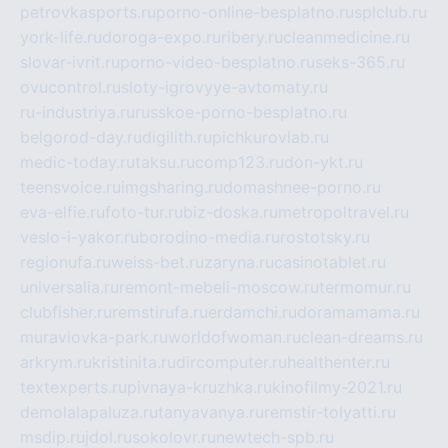
petrovkasports.ru
porno-online-besplatno.ru
splclub.ru
york-life.ru
doroga-expo.ru
ribery.ru
cleanmedicine.ru
slovar-ivrit.ru
porno-video-besplatno.ru
seks-365.ru
ovucontrol.ru
sloty-igrovyye-avtomaty.ru
ru-industriya.ru
russkoe-porno-besplatno.ru
belgorod-day.ru
digilith.ru
pichkurovlab.ru
medic-today.ru
taksu.ru
comp123.ru
don-ykt.ru
teensvoice.ru
imgsharing.ru
domashnee-porno.ru
eva-elfie.ru
foto-tur.ru
biz-doska.ru
metropoltravel.ru
veslo-i-yakor.ru
borodino-media.ru
rostotsky.ru
regionufa.ru
weiss-bet.ru
zaryna.ru
casinotablet.ru
universalia.ru
remont-mebeli-moscow.ru
termomur.ru
clubfisher.ru
remstirufa.ru
erdamchi.ru
doramamama.ru
muraviovka-park.ru
worldofwoman.ru
clean-dreams.ru
arkrym.ru
kristinita.ru
dircomputer.ru
healthenter.ru
textexperts.ru
pivnaya-kruzhka.ru
kinofilmy-2021.ru
demolalapaluza.ru
tanyavanya.ru
remstir-tolyatti.ru
msdip.ru
jdol.ru
sokolovr.ru
newtech-spb.ru