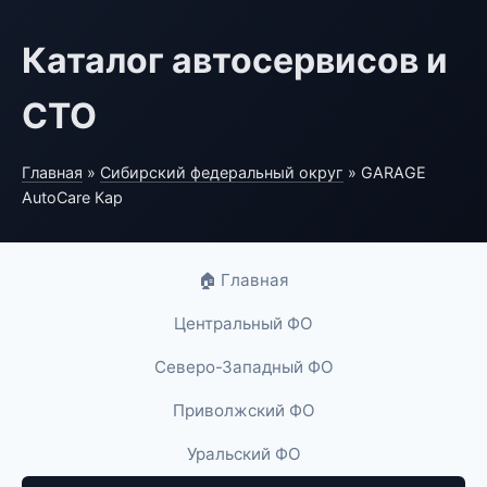
Каталог автосервисов и
СТО
Главная
»
Сибирский федеральный округ
» GARAGE
AutoCare Кар
🏠 Главная
Центральный ФО
Северо-Западный ФО
Приволжский ФО
Уральский ФО