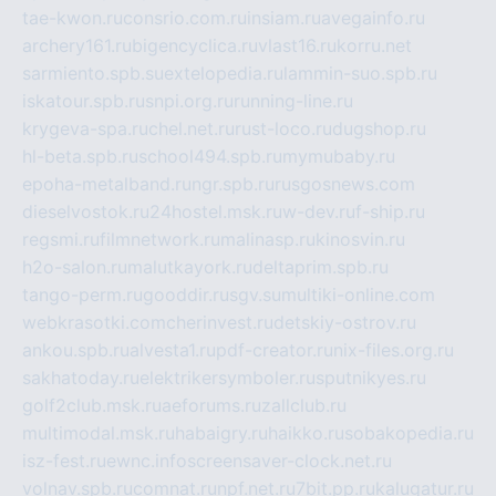
tae-kwon.ru
consrio.com.ru
insiam.ru
avegainfo.ru
archery161.ru
bigencyclica.ru
vlast16.ru
korru.net
sarmiento.spb.su
extelopedia.ru
lammin-suo.spb.ru
iskatour.spb.ru
snpi.org.ru
running-line.ru
krygeva-spa.ru
chel.net.ru
rust-loco.ru
dugshop.ru
hl-beta.spb.ru
school494.spb.ru
mymubaby.ru
epoha-metalband.ru
ngr.spb.ru
rusgosnews.com
dieselvostok.ru
24hostel.msk.ru
w-dev.ru
f-ship.ru
regsmi.ru
filmnetwork.ru
malinasp.ru
kinosvin.ru
h2o-salon.ru
malutkayork.ru
deltaprim.spb.ru
tango-perm.ru
gooddir.ru
sgv.su
multiki-online.com
webkrasotki.com
cherinvest.ru
detskiy-ostrov.ru
ankou.spb.ru
alvesta1.ru
pdf-creator.ru
nix-files.org.ru
sakhatoday.ru
elektrikersymboler.ru
sputnikyes.ru
golf2club.msk.ru
aeforums.ru
zallclub.ru
multimodal.msk.ru
habaigry.ru
haikko.ru
sobakopedia.ru
isz-fest.ru
ewnc.info
screensaver-clock.net.ru
volnav.spb.ru
comnat.ru
npf.net.ru
7bit.pp.ru
kalugatur.ru