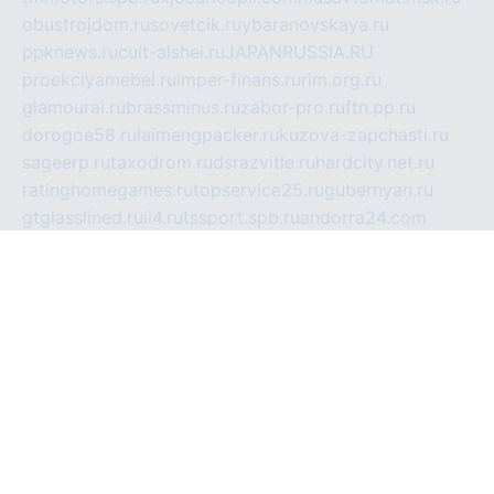
obustrojdom.ru
sovetcik.ru
ybaranovskaya.ru
ppknews.ru
cult-alshei.ru
JAPANRUSSIA.RU
proekciyamebel.ru
imper-finans.ru
rim.org.ru
glamourai.ru
brassminus.ru
zabor-pro.ru
ftn.pp.ru
dorogoe58.ru
laimengpacker.ru
kuzova-zapchasti.ru
sageerp.ru
taxodrom.ru
dsrazvitie.ru
hardcity.net.ru
ratinghomegames.ru
topservice25.ru
gubernyan.ru
gtglasslined.ru
ii4.ru
tssport.spb.ru
andorra24.com
blackwallstreet.ru
oboimos.ru
optim-doors.com.ru
ikuch.ru
nycr.org.ru
npa21.ru
vremya-ch.spb.ru
desert000.ru
ivtorgi.ru
ifiori.ru
catalog-statei.ru
dcv.org.ru
spetsmaster174.ru
ipkameryhiseeu.ru
dum26.ru
ruspol.spb.ru
fr-opendp.ru
kam-solnyshko.ru
cheyenne-arapaho.ru
sevzapmetal.spb.ru
ted-lapidus.spb.ru
parasite-eliminator.ru
sigma-complete.ru
modernworld.ru
dama-moda.ru
eholot-group.ru
sk-nvkz.ru
DRONGOLD.RU
democratia2.ru
i-farmer.ru
mass-sport.org