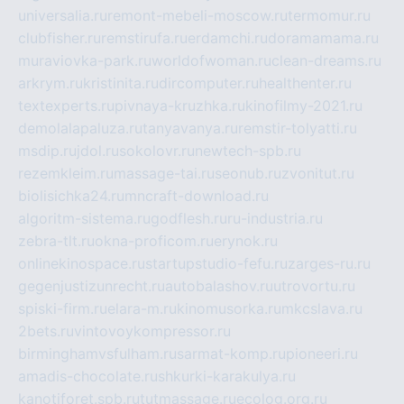
universalia.ru
remont-mebeli-moscow.ru
termomur.ru
clubfisher.ru
remstirufa.ru
erdamchi.ru
doramamama.ru
muraviovka-park.ru
worldofwoman.ru
clean-dreams.ru
arkrym.ru
kristinita.ru
dircomputer.ru
healthenter.ru
textexperts.ru
pivnaya-kruzhka.ru
kinofilmy-2021.ru
demolalapaluza.ru
tanyavanya.ru
remstir-tolyatti.ru
msdip.ru
jdol.ru
sokolovr.ru
newtech-spb.ru
rezemkleim.ru
massage-tai.ru
seonub.ru
zvonitut.ru
biolisichka24.ru
mncraft-download.ru
algoritm-sistema.ru
godflesh.ru
ru-industria.ru
zebra-tlt.ru
okna-proficom.ru
erynok.ru
onlinekinospace.ru
startupstudio-fefu.ru
zarges-ru.ru
gegenjustizunrecht.ru
autobalashov.ru
utrovortu.ru
spiski-firm.ru
elara-m.ru
kinomusorka.ru
mkcslava.ru
2bets.ru
vintovoykompressor.ru
birminghamvsfulham.ru
sarmat-komp.ru
pioneeri.ru
amadis-chocolate.ru
shkurki-karakulya.ru
kanotiforet.spb.ru
tutmassage.ru
ecolog.org.ru