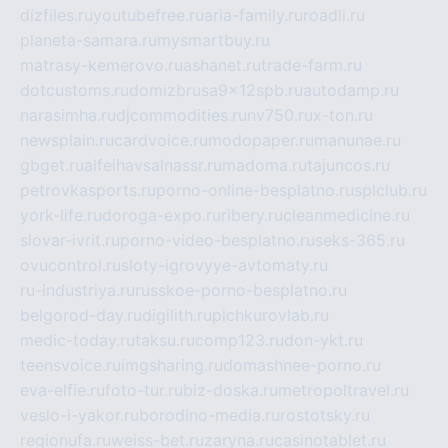
dizfiles.ru
youtubefree.ru
aria-family.ru
roadli.ru
planeta-samara.ru
mysmartbuy.ru
matrasy-kemerovo.ru
ashanet.ru
trade-farm.ru
dotcustoms.ru
domizbrusa9x12spb.ru
autodamp.ru
narasimha.ru
djcommodities.ru
nv750.ru
x-ton.ru
newsplain.ru
cardvoice.ru
modopaper.ru
manunae.ru
gbget.ru
alfeihavsalnassr.ru
madoma.ru
tajuncos.ru
petrovkasports.ru
porno-online-besplatno.ru
splclub.ru
york-life.ru
doroga-expo.ru
ribery.ru
cleanmedicine.ru
slovar-ivrit.ru
porno-video-besplatno.ru
seks-365.ru
ovucontrol.ru
sloty-igrovyye-avtomaty.ru
ru-industriya.ru
russkoe-porno-besplatno.ru
belgorod-day.ru
digilith.ru
pichkurovlab.ru
medic-today.ru
taksu.ru
comp123.ru
don-ykt.ru
teensvoice.ru
imgsharing.ru
domashnee-porno.ru
eva-elfie.ru
foto-tur.ru
biz-doska.ru
metropoltravel.ru
veslo-i-yakor.ru
borodino-media.ru
rostotsky.ru
regionufa.ru
weiss-bet.ru
zaryna.ru
casinotablet.ru