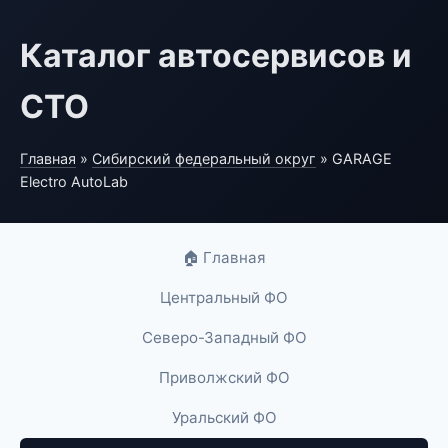
Каталог автосервисов и
СТО
Главная
»
Сибирский федеральный округ
» GARAGE
Electro AutoLab
🏠 Главная
Центральный ФО
Северо-Западный ФО
Приволжский ФО
Уральский ФО