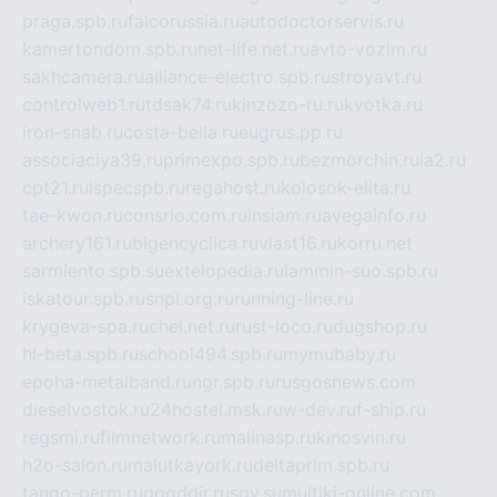
praga.spb.ru
falcorussia.ru
autodoctorservis.ru
kamertondom.spb.ru
net-life.net.ru
avto-vozim.ru
sakhcamera.ru
alliance-electro.spb.ru
stroyavt.ru
controlweb1.ru
tdsak74.ru
kinzozo-ru.ru
kvotka.ru
iron-snab.ru
costa-bella.ru
eugrus.pp.ru
associaciya39.ru
primexpo.spb.ru
bezmorchin.ru
ia2.ru
cpt21.ru
ispecspb.ru
regahost.ru
kolosok-elita.ru
tae-kwon.ru
consrio.com.ru
insiam.ru
avegainfo.ru
archery161.ru
bigencyclica.ru
vlast16.ru
korru.net
sarmiento.spb.su
extelopedia.ru
lammin-suo.spb.ru
iskatour.spb.ru
snpi.org.ru
running-line.ru
krygeva-spa.ru
chel.net.ru
rust-loco.ru
dugshop.ru
hl-beta.spb.ru
school494.spb.ru
mymubaby.ru
epoha-metalband.ru
ngr.spb.ru
rusgosnews.com
dieselvostok.ru
24hostel.msk.ru
w-dev.ru
f-ship.ru
regsmi.ru
filmnetwork.ru
malinasp.ru
kinosvin.ru
h2o-salon.ru
malutkayork.ru
deltaprim.spb.ru
tango-perm.ru
gooddir.ru
sgv.su
multiki-online.com