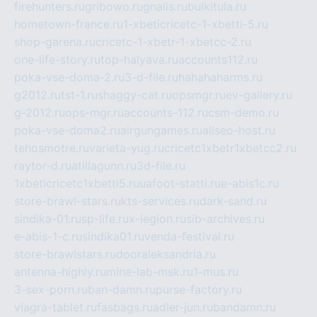
firehunters.ru
gribowo.ru
gnalis.ru
bulkitula.ru
hometown-france.ru
1-xbeticricetc-1-xbetti-5.ru
shop-garena.ru
cricetc-1-xbetr-1-xbetcc-2.ru
one-life-story.ru
top-halyava.ru
accounts112.ru
poka-vse-doma-2.ru
3-d-file.ru
hahahaharms.ru
g2012.ru
tst-1.ru
shaggy-cat.ru
opsmgr.ru
ev-gallery.ru
g-2012.ru
ops-mgr.ru
accounts-112.ru
csm-demo.ru
poka-vse-doma2.ru
airgungames.ru
allseo-host.ru
tehosmotre.ru
varieta-yug.ru
cricetc1xbetr1xbetcc2.ru
raytor-d.ru
atillagunn.ru
3d-file.ru
1xbeticricetc1xbetti5.ru
uafoot-statti.ru
e-abis1c.ru
store-brawl-stars.ru
kts-services.ru
dark-sand.ru
sindika-01.ru
sp-life.ru
x-legion.ru
sib-archives.ru
e-abis-1-c.ru
sindika01.ru
venda-festival.ru
store-brawlstars.ru
dooraleksandria.ru
antenna-highly.ru
mine-lab-msk.ru
1-mus.ru
3-sex-porn.ru
ban-damn.ru
purse-factory.ru
viagra-tablet.ru
fasbags.ru
adler-jun.ru
bandamn.ru