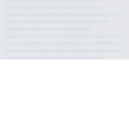
remontt.spb.ru
photostudia.spb.ru
myragon.ru
terramia.ru
academy62.ru
gardengallereya.ru
rti.com.ru
artem-news.ru
biserinca.ru
krasnodarkurort.com
imshowtv.ru
mebel-v-tule.ru
mobtopik.ru
pcsecurity.net.ru
tool-sib.ru
multimetrunit.ru
sp-tour.ru
fan-cs.ru
santeh-russia.ru
symbian9.net.ru
DSHAIR.RU
tmmotors.spb.ru
xjocuricopii.com
musavtomat.msk.ru
obustrojdom.ru
sovetcik.ru
ybaranovskaya.ru
ppknews.ru
cult-alshei.ru
JAPANRUSSIA.RU
proekciyamebel.ru
imper-finans.ru
rim.org.ru
glamourai.ru
brassminus.ru
zabor-pro.ru
ftn.pp.ru
dorogoe58.ru
laimengpacker.ru
kuzova-zapchasti.ru
sageerp.ru
taxodrom.ru
dsrazvitie.ru
hardcity.net.ru
ratinghomegames.ru
topservice25.ru
gubernyan.ru
gtglasslined.ru
ii4.ru
tssport.spb.ru
andorra24.com
blackwallstreet.ru
oboimos.ru
optim-doors.com.ru
ikuch.ru
nycr.org.ru
npa21.ru
vremya-ch.spb.ru