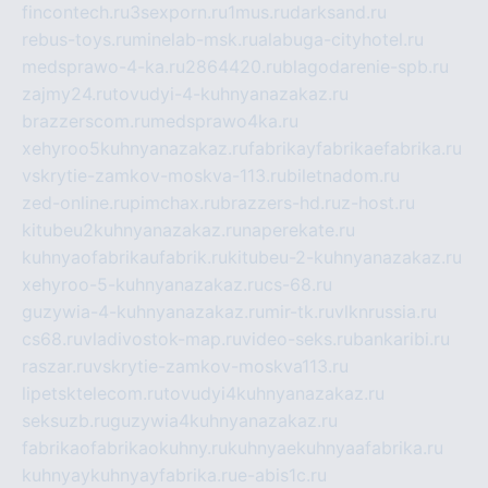
fincontech.ru
3sexporn.ru
1mus.ru
darksand.ru
rebus-toys.ru
minelab-msk.ru
alabuga-cityhotel.ru
medsprawo-4-ka.ru
2864420.ru
blagodarenie-spb.ru
zajmy24.ru
tovudyi-4-kuhnyanazakaz.ru
brazzerscom.ru
medsprawo4ka.ru
xehyroo5kuhnyanazakaz.ru
fabrikayfabrikaefabrika.ru
vskrytie-zamkov-moskva-113.ru
biletnadom.ru
zed-online.ru
pimchax.ru
brazzers-hd.ru
z-host.ru
kitubeu2kuhnyanazakaz.ru
naperekate.ru
kuhnyaofabrikaufabrik.ru
kitubeu-2-kuhnyanazakaz.ru
xehyroo-5-kuhnyanazakaz.ru
cs-68.ru
guzywia-4-kuhnyanazakaz.ru
mir-tk.ru
vlknrussia.ru
cs68.ru
vladivostok-map.ru
video-seks.ru
bankaribi.ru
raszar.ru
vskrytie-zamkov-moskva113.ru
lipetsktelecom.ru
tovudyi4kuhnyanazakaz.ru
seksuzb.ru
guzywia4kuhnyanazakaz.ru
fabrikaofabrikaokuhny.ru
kuhnyaekuhnyaafabrika.ru
kuhnyaykuhnyayfabrika.ru
e-abis1c.ru