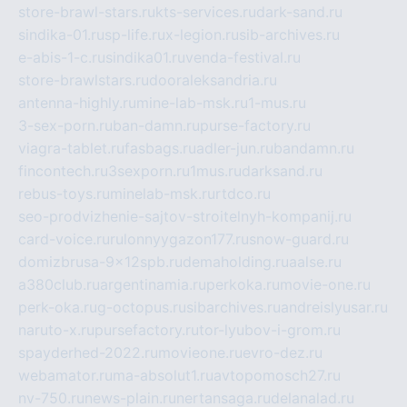
store-brawl-stars.ru
kts-services.ru
dark-sand.ru
sindika-01.ru
sp-life.ru
x-legion.ru
sib-archives.ru
e-abis-1-c.ru
sindika01.ru
venda-festival.ru
store-brawlstars.ru
dooraleksandria.ru
antenna-highly.ru
mine-lab-msk.ru
1-mus.ru
3-sex-porn.ru
ban-damn.ru
purse-factory.ru
viagra-tablet.ru
fasbags.ru
adler-jun.ru
bandamn.ru
fincontech.ru
3sexporn.ru
1mus.ru
darksand.ru
rebus-toys.ru
minelab-msk.ru
rtdco.ru
seo-prodvizhenie-sajtov-stroitelnyh-kompanij.ru
card-voice.ru
rulonnyygazon177.ru
snow-guard.ru
domizbrusa-9x12spb.ru
demaholding.ru
aalse.ru
a380club.ru
argentinamia.ru
perkoka.ru
movie-one.ru
perk-oka.ru
g-octopus.ru
sibarchives.ru
andreislyusar.ru
naruto-x.ru
pursefactory.ru
tor-lyubov-i-grom.ru
spayderhed-2022.ru
movieone.ru
evro-dez.ru
webamator.ru
ma-absolut1.ru
avtopomosch27.ru
nv-750.ru
news-plain.ru
nertansaga.ru
delanalad.ru