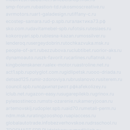
smp-forum.ru
bastion-td.ru
kosmoscreative.ru
avrmotors.ru
art-galadesign.ru
tiffany-c.ru
ecostep-samara.ru
d-p.spb.ru
галактика73.рф
sko.com.ru
davitamebel-spb.ru
fotsis.ru
tesiaes.ru
kokoroyari.spb.ru
blesna-kazan.ru
mossilver.ru
lenderoq.ru
sergeydobrin.ru
tochkazvuka.msk.ru
people-of-art.ru
bezzubova.ru
clubtibet.ru
orior-aks.ru
dynamoauto.ru
szk-favorit.ru
carlines.ru
flatnsk.ru
kingbolenskaner.ru
alex-motor.ru
astroline.net.ru
act1.spb.ru
polyglot.com.ru
gidlipetsk.ru
ooo-driada.ru
detsad125.ru
mir-zdoroviya.ru
bruslanovo.ru
siterem.ru
council.spb.ru
лодкипатриот.рф
kafekolizey.ru
iclub.net.ru
gazon-easy.ru
sugarepilekb.ru
grinox.ru
pylesostineco.ru
msts-ozarenie.ru
kameryjooan.ru
artemovskij.ru
dopler.spb.ru
aid70.ru
metall-perm.ru
ndm.msk.ru
ratingzooshop.ru
apiaccess.ru
globalautotrade.info
bezverhovskoe.ru
drsschool.ru
ZOOSMART.SPB.RU
dalakony.ru
medikijob.ru