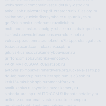
webkrasotki.com
cherinvest.ru
detskiy-ostrov.ru
ankou.spb.ru
alvesta1.ru
pdf-creator.ru
nix-files.org.ru
sakhatoday.ru
elektrikersymboler.ru
sputnikyes.ru
golf2club.msk.ru
aeforums.ru
zallclub.ru
multimodal.msk.ru
habaigry.ru
haikko.ru
sobakopedia.ru
isz-fest.ru
ewnc.info
screensaver-clock.net.ru
volnav.spb.ru
comnat.ru
npf.net.ru
7bit.pp.ru
kalugatur.ru
tesiaes.ru
card.com.ru
kazanka.spb.ru
gildiya-kuznecov.ru
kameryboavision.ru
griffoncom.spb.ru
fabrika-emotsiy.ru
PARK-MATROSOVA.RU
agat.spb.ru
avtoyurist-moskva1.ru
hardware.org.ru
схема-авто.рф
dg-lab.ru
angrup.ru
recruiter.spb.ru
music8.spb.ru
krsk124.ru
kubok.spb.ru
romanofforex.ru
analitikaplus.ru
spyonline.ru
zosikamery.ru
sloboda-ural.pp.ru
AUTO-COM.SU
hohota.net
alimy.ru
online-z.com
aromat-vostoka.ru
otdelkaexp.ru
mobilvest.ru
bbd.net.ru
mebelshop.msk.ru