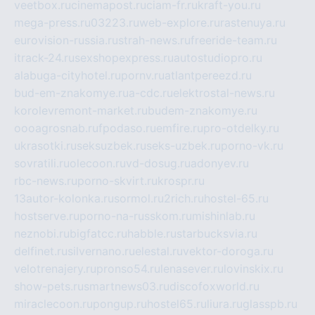
veetbox.ru
cinemapost.ru
ciam-fr.ru
kraft-you.ru
mega-press.ru
03223.ru
web-explore.ru
rastenuya.ru
eurovision-russia.ru
strah-news.ru
freeride-team.ru
itrack-24.ru
sexshopexpress.ru
autostudiopro.ru
alabuga-cityhotel.ru
pornv.ru
atlantpereezd.ru
bud-em-znakomye.ru
a-cdc.ru
elektrostal-news.ru
korolevremont-market.ru
budem-znakomye.ru
oooagrosnab.ru
fpodaso.ru
emfire.ru
pro-otdelky.ru
ukrasotki.ru
seksuzbek.ru
seks-uzbek.ru
porno-vk.ru
sovratili.ru
olecoon.ru
vd-dosug.ru
adonyev.ru
rbc-news.ru
porno-skvirt.ru
krospr.ru
13autor-kolonka.ru
sormol.ru
2rich.ru
hostel-65.ru
hostserve.ru
porno-na-russkom.ru
mishinlab.ru
neznobi.ru
bigfatcc.ru
habble.ru
starbucksvia.ru
delfinet.ru
silvernano.ru
elestal.ru
vektor-doroga.ru
velotrenajery.ru
pronso54.ru
lenasever.ru
lovinskix.ru
show-pets.ru
smartnews03.ru
discofoxworld.ru
miraclecoon.ru
pongup.ru
hostel65.ru
liura.ru
glasspb.ru