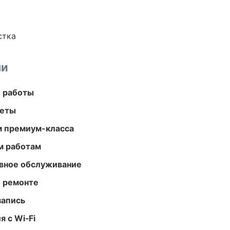
стка
ми
е работы
меты
м премиум-класса
м работам
вное обслуживание
и ремонте
запись
 с Wi‑Fi