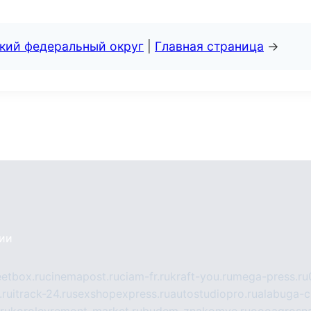
ский федеральный округ
|
Главная страница
→
сии
eetbox.ru
cinemapost.ru
ciam-fr.ru
kraft-you.ru
mega-press.ru
.ru
itrack-24.ru
sexshopexpress.ru
autostudiopro.ru
alabuga-ci