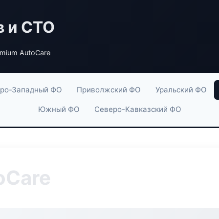
в и СТО
emium AutoCare
ро-Западный ФО
Приволжский ФО
Уральский ФО
Южный ФО
Северо-Кавказский ФО
oCare