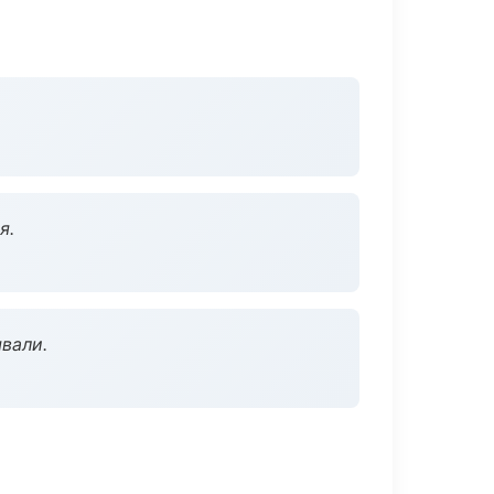
я.
вали.