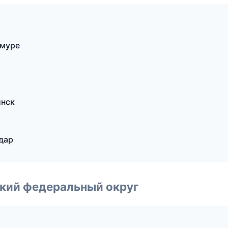
Амуре
инск
дар
ский федеральный округ