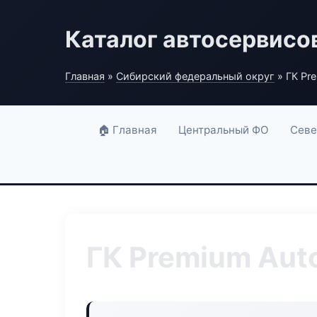
Каталог автосервисо
Главная
»
Сибирский федеральный округ
» ГК Pr
🏠 Главная
Центральный ФО
Севе
ГК Premium Aut