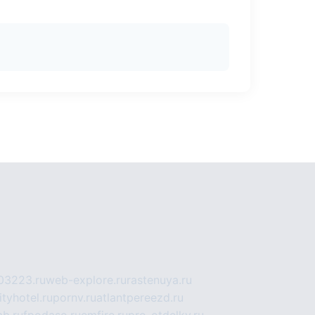
03223.ru
web-explore.ru
rastenuya.ru
tyhotel.ru
pornv.ru
atlantpereezd.ru