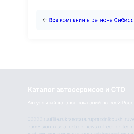
←
Все компании в регионе Сибир
Каталог автосервисов и СТО
Актуальный каталог компаний по всей Рос
03223.ru
ufille.ru
krasotata.ru
prazdnikdushi.ru
v
eurovision-russia.ru
strah-news.ru
freeride-team