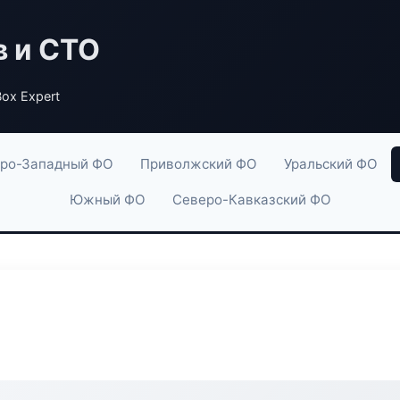
в и СТО
ox Expert
ро-Западный ФО
Приволжский ФО
Уральский ФО
Южный ФО
Северо-Кавказский ФО