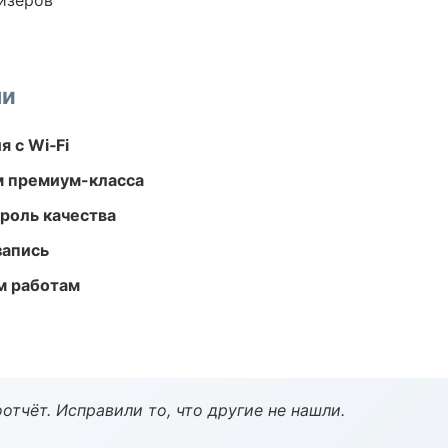
йзеров
ми
 с Wi‑Fi
м премиум-класса
роль качества
запись
м работам
тчёт. Исправили то, что другие не нашли.