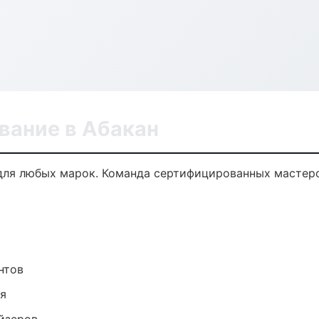
вание в Абакан
ля любых марок. Команда сертифицированных мастеро
нтов
ия