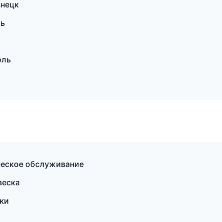
знецк
ль
оль
ическое обслуживание
веска
ски