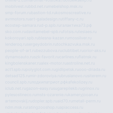
mobilvest.ru
bbd.net.ru
mebelshop.msk.ru
smp-forum.ru
bastion-td.ru
kosmoscreative.ru
avrmotors.ru
art-galadesign.ru
tiffany-c.ru
ecostep-samara.ru
d-p.spb.ru
галактика73.рф
sko.com.ru
davitamebel-spb.ru
fotsis.ru
tesiaes.ru
kokoroyari.spb.ru
blesna-kazan.ru
mossilver.ru
lenderoq.ru
sergeydobrin.ru
tochkazvuka.msk.ru
people-of-art.ru
bezzubova.ru
clubtibet.ru
orior-aks.ru
dynamoauto.ru
szk-favorit.ru
carlines.ru
flatnsk.ru
kingbolenskaner.ru
alex-motor.ru
astroline.net.ru
act1.spb.ru
polyglot.com.ru
gidlipetsk.ru
ooo-driada.ru
detsad125.ru
mir-zdoroviya.ru
bruslanovo.ru
siterem.ru
council.spb.ru
лодкипатриот.рф
kafekolizey.ru
iclub.net.ru
gazon-easy.ru
sugarepilekb.ru
grinox.ru
pylesostineco.ru
msts-ozarenie.ru
kameryjooan.ru
artemovskij.ru
dopler.spb.ru
aid70.ru
metall-perm.ru
ndm.msk.ru
ratingzooshop.ru
apiaccess.ru