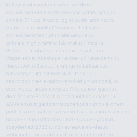
kuhnyaykuhnyayfabrika.ru
e-abis1c.ru
store-brawl-stars.ru
kts-services.ru
dark-sand.ru
sindika-01.ru
sp-life.ru
x-legion.ru
sib-archives.ru
e-abis-1-c.ru
sindika01.ru
venda-festival.ru
store-brawlstars.ru
dooraleksandria.ru
antenna-highly.ru
mine-lab-msk.ru
1-mus.ru
3-sex-porn.ru
ban-damn.ru
purse-factory.ru
viagra-tablet.ru
fasbags.ru
adler-jun.ru
bandamn.ru
fincontech.ru
3sexporn.ru
1mus.ru
darksand.ru
rebus-toys.ru
minelab-msk.ru
rtdco.ru
seo-prodvizhenie-sajtov-stroitelnyh-kompanij.ru
card-voice.ru
rulonnyygazon177.ru
snow-guard.ru
domizbrusa-9x12spb.ru
demaholding.ru
aalse.ru
a380club.ru
argentinamia.ru
perkoka.ru
movie-one.ru
perk-oka.ru
g-octopus.ru
sibarchives.ru
andreislyusar.ru
naruto-x.ru
pursefactory.ru
tor-lyubov-i-grom.ru
spayderhed-2022.ru
movieone.ru
evro-dez.ru
webamator.ru
ma-absolut1.ru
avtopomosch27.ru