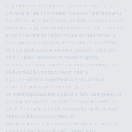
regionufa.ru
weiss-bet.ru
zaryna.ru
casinotablet.ru
universalia.ru
remont-mebeli-moscow.ru
termomur.ru
clubfisher.ru
remstirufa.ru
erdamchi.ru
doramamama.ru
muraviovka-park.ru
worldofwoman.ru
clean-dreams.ru
arkrym.ru
kristinita.ru
dircomputer.ru
healthenter.ru
textexperts.ru
pivnaya-kruzhka.ru
kinofilmy-2021.ru
demolalapaluza.ru
tanyavanya.ru
remstir-tolyatti.ru
msdip.ru
jdol.ru
sokolovr.ru
newtech-spb.ru
rezemkleim.ru
massage-tai.ru
seonub.ru
zvonitut.ru
biolisichka24.ru
mncraft-download.ru
algoritm-sistema.ru
godflesh.ru
ru-industria.ru
zebra-tlt.ru
okna-proficom.ru
erynok.ru
onlinekinospace.ru
startupstudio-fefu.ru
zarges-ru.ru
gegenjustizunrecht.ru
autobalashov.ru
utrovortu.ru
spiski-firm.ru
elara-m.ru
kinomusorka.ru
mkcslava.ru
2bets.ru
vintovoykompressor.ru
birminghamvsfulham.ru
sarmat-komp.ru
pioneeri.ru
amadis-chocolate.ru
shkurki-karakulya.ru