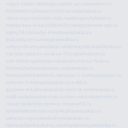
viagra-tablet.ru
fasbags.ru
adler-jun.ru
bandamn.ru
fincontech.ru
3sexporn.ru
1mus.ru
darksand.ru
rebus-toys.ru
minelab-msk.ru
alabuga-cityhotel.ru
medsprawo-4-ka.ru
2864420.ru
blagodarenie-spb.ru
zajmy24.ru
tovudyi-4-kuhnyanazakaz.ru
brazzerscom.ru
medsprawo4ka.ru
xehyroo5kuhnyanazakaz.ru
fabrikayfabrikaefabrika.ru
vskrytie-zamkov-moskva-113.ru
biletnadom.ru
zed-online.ru
pimchax.ru
brazzers-hd.ru
z-host.ru
kitubeu2kuhnyanazakaz.ru
naperekate.ru
kuhnyaofabrikaufabrik.ru
kitubeu-2-kuhnyanazakaz.ru
xehyroo-5-kuhnyanazakaz.ru
cs-68.ru
guzywia-4-kuhnyanazakaz.ru
mir-tk.ru
vlknrussia.ru
cs68.ru
vladivostok-map.ru
video-seks.ru
bankaribi.ru
raszar.ru
vskrytie-zamkov-moskva113.ru
lipetsktelecom.ru
tovudyi4kuhnyanazakaz.ru
seksuzb.ru
guzywia4kuhnyanazakaz.ru
fabrikaofabrikaokuhny.ru
kuhnyaekuhnyaafabrika.ru