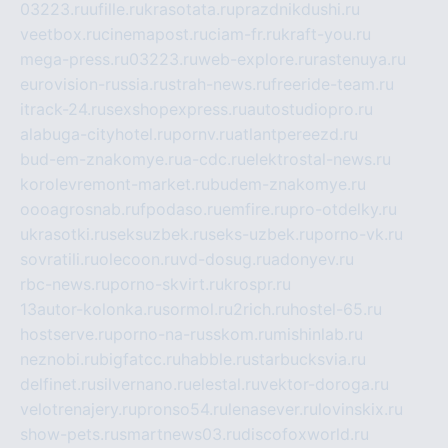
03223.ru
ufille.ru
krasotata.ru
prazdnikdushi.ru
veetbox.ru
cinemapost.ru
ciam-fr.ru
kraft-you.ru
mega-press.ru
03223.ru
web-explore.ru
rastenuya.ru
eurovision-russia.ru
strah-news.ru
freeride-team.ru
itrack-24.ru
sexshopexpress.ru
autostudiopro.ru
alabuga-cityhotel.ru
pornv.ru
atlantpereezd.ru
bud-em-znakomye.ru
a-cdc.ru
elektrostal-news.ru
korolevremont-market.ru
budem-znakomye.ru
oooagrosnab.ru
fpodaso.ru
emfire.ru
pro-otdelky.ru
ukrasotki.ru
seksuzbek.ru
seks-uzbek.ru
porno-vk.ru
sovratili.ru
olecoon.ru
vd-dosug.ru
adonyev.ru
rbc-news.ru
porno-skvirt.ru
krospr.ru
13autor-kolonka.ru
sormol.ru
2rich.ru
hostel-65.ru
hostserve.ru
porno-na-russkom.ru
mishinlab.ru
neznobi.ru
bigfatcc.ru
habble.ru
starbucksvia.ru
delfinet.ru
silvernano.ru
elestal.ru
vektor-doroga.ru
velotrenajery.ru
pronso54.ru
lenasever.ru
lovinskix.ru
show-pets.ru
smartnews03.ru
discofoxworld.ru