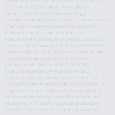
globalautotrade.info
bezverhovskoe.ru
drsschool.ru
ZOOSMART.SPB.RU
dalakony.ru
medikijob.ru
remontt.spb.ru
photostudia.spb.ru
myragon.ru
terramia.ru
academy62.ru
gardengallereya.ru
rti.com.ru
artem-news.ru
biserinca.ru
krasnodarkurort.com
imshowtv.ru
mebel-v-tule.ru
mobtopik.ru
pcsecurity.net.ru
tool-sib.ru
multimetrunit.ru
sp-tour.ru
fan-cs.ru
santeh-russia.ru
symbian9.net.ru
DSHAIR.RU
tmmotors.spb.ru
xjocuricopii.com
musavtomat.msk.ru
obustrojdom.ru
sovetcik.ru
ybaranovskaya.ru
ppknews.ru
cult-alshei.ru
JAPANRUSSIA.RU
proekciyamebel.ru
imper-finans.ru
rim.org.ru
glamourai.ru
brassminus.ru
zabor-pro.ru
ftn.pp.ru
dorogoe58.ru
laimengpacker.ru
kuzova-zapchasti.ru
sageerp.ru
taxodrom.ru
dsrazvitie.ru
hardcity.net.ru
ratinghomegames.ru
topservice25.ru
gubernyan.ru
gtglasslined.ru
ii4.ru
tssport.spb.ru
andorra24.com
blackwallstreet.ru
oboimos.ru
optim-doors.com.ru