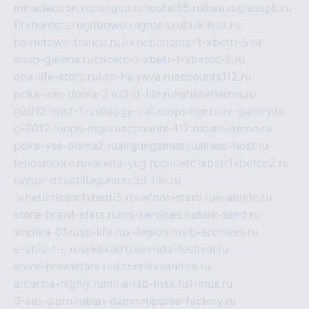
miraclecoon.ru
pongup.ru
hostel65.ru
liura.ru
glasspb.ru
firehunters.ru
gribowo.ru
gnalis.ru
bulkitula.ru
hometown-france.ru
1-xbeticricetc-1-xbetti-5.ru
shop-garena.ru
cricetc-1-xbetr-1-xbetcc-2.ru
one-life-story.ru
top-halyava.ru
accounts112.ru
poka-vse-doma-2.ru
3-d-file.ru
hahahaharms.ru
g2012.ru
tst-1.ru
shaggy-cat.ru
opsmgr.ru
ev-gallery.ru
g-2012.ru
ops-mgr.ru
accounts-112.ru
csm-demo.ru
poka-vse-doma2.ru
airgungames.ru
allseo-host.ru
tehosmotre.ru
varieta-yug.ru
cricetc1xbetr1xbetcc2.ru
raytor-d.ru
atillagunn.ru
3d-file.ru
1xbeticricetc1xbetti5.ru
uafoot-statti.ru
e-abis1c.ru
store-brawl-stars.ru
kts-services.ru
dark-sand.ru
sindika-01.ru
sp-life.ru
x-legion.ru
sib-archives.ru
e-abis-1-c.ru
sindika01.ru
venda-festival.ru
store-brawlstars.ru
dooraleksandria.ru
antenna-highly.ru
mine-lab-msk.ru
1-mus.ru
3-sex-porn.ru
ban-damn.ru
purse-factory.ru