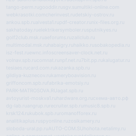
tango-perm.ru
gooddir.ru
sgv.su
multiki-online.com
webkrasotki.com
cherinvest.ru
detskiy-ostrov.ru
ankou.spb.ru
alvesta1.ru
pdf-creator.ru
nix-files.org.ru
sakhatoday.ru
elektrikersymboler.ru
sputnikyes.ru
golf2club.msk.ru
aeforums.ru
zallclub.ru
multimodal.msk.ru
habaigry.ru
haikko.ru
sobakopedia.ru
isz-fest.ru
ewnc.info
screensaver-clock.net.ru
volnav.spb.ru
comnat.ru
npf.net.ru
7bit.pp.ru
kalugatur.ru
tesiaes.ru
card.com.ru
kazanka.spb.ru
gildiya-kuznecov.ru
kameryboavision.ru
griffoncom.spb.ru
fabrika-emotsiy.ru
PARK-MATROSOVA.RU
agat.spb.ru
avtoyurist-moskva1.ru
hardware.org.ru
схема-авто.рф
dg-lab.ru
angrup.ru
recruiter.spb.ru
music8.spb.ru
krsk124.ru
kubok.spb.ru
romanofforex.ru
analitikaplus.ru
spyonline.ru
zosikamery.ru
sloboda-ural.pp.ru
AUTO-COM.SU
hohota.net
alimy.ru
online-z.com
aromat-vostoka.ru
otdelkaexp.ru