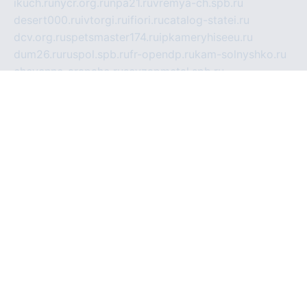
ikuch.ru
nycr.org.ru
npa21.ru
vremya-ch.spb.ru
desert000.ru
ivtorgi.ru
ifiori.ru
catalog-statei.ru
dcv.org.ru
spetsmaster174.ru
ipkameryhiseeu.ru
dum26.ru
ruspol.spb.ru
fr-opendp.ru
kam-solnyshko.ru
cheyenne-arapaho.ru
sevzapmetal.spb.ru
ted-lapidus.spb.ru
parasite-eliminator.ru
sigma-complete.ru
modernworld.ru
dama-moda.ru
eholot-group.ru
sk-nvkz.ru
DRONGOLD.RU
democratia2.ru
i-farmer.ru
mass-sport.org
jablonex.spb.ru
bookmess.ru
linkword.ru
refineua.com.ru
cs-spec.net.ru
altay-mebel.ru
DNK-THEATRE.RU
mechaniks.spb.ru
ipcamtechage.ru
skosta.ru
a-sun.ru
stroy-ldsp.ru
snowlands.org.ru
childrensshoes.ru
mrlizzy.ru
mebelsofiakrd.ru
bulizhenko.ru
rumantick.net.ru
mtszerno.ru
daily-fishing.ru
glushiteli-v-spb.ru
megasat.org.ru
localization.net.ru
flyingfish.pp.ru
ds5teremok.ru
aclib.spb.ru
komissionka30.ru
mag-profit.ru