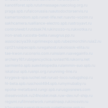
kanotiforet.spb.ru
tutmassage.ru
ecolog.org.ru
praga.spb.ru
falcorussia.ru
autodoctorservis.ru
kamertondom.spb.ru
net-life.net.ru
avto-vozim.ru
sakhcamera.ru
alliance-electro.spb.ru
stroyavt.ru
controlweb1.ru
tdsak74.ru
kinzozo-ru.ru
kvotka.ru
iron-snab.ru
costa-bella.ru
eugrus.pp.ru
associaciya39.ru
primexpo.spb.ru
bezmorchin.ru
ia2.ru
cpt21.ru
ispecspb.ru
regahost.ru
kolosok-elita.ru
tae-kwon.ru
consrio.com.ru
insiam.ru
avegainfo.ru
archery161.ru
bigencyclica.ru
vlast16.ru
korru.net
sarmiento.spb.su
extelopedia.ru
lammin-suo.spb.ru
iskatour.spb.ru
snpi.org.ru
running-line.ru
krygeva-spa.ru
chel.net.ru
rust-loco.ru
dugshop.ru
hl-beta.spb.ru
school494.spb.ru
mymubaby.ru
epoha-metalband.ru
ngr.spb.ru
rusgosnews.com
dieselvostok.ru
24hostel.msk.ru
w-dev.ru
f-ship.ru
regsmi.ru
filmnetwork.ru
malinasp.ru
kinosvin.ru
h2o-salon.ru
malutkayork.ru
deltaprim.spb.ru