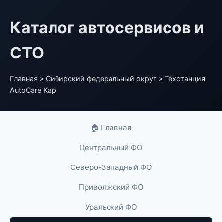
Каталог автосервисов и
СТО
Главная
»
Сибирский федеральный округ
» Техстанция
AutoCare Кар
🏠 Главная
Центральный ФО
Северо-Западный ФО
Приволжский ФО
Уральский ФО