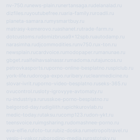
nv-750.ru
news-plain.ru
nertansaga.ru
delanalad.ru
dizfiles.ru
youtubefree.ru
aria-family.ru
roadli.ru
planeta-samara.ru
mysmartbuy.ru
matrasy-kemerovo.ru
ashanet.ru
trade-farm.ru
dotcustoms.ru
domizbrusa9x12spb.ru
autodamp.ru
narasimha.ru
djcommodities.ru
nv750.ru
x-ton.ru
newsplain.ru
cardvoice.ru
modopaper.ru
manunae.ru
gbget.ru
alfeihavsalnassr.ru
madoma.ru
tajuncos.ru
petrovkasports.ru
porno-online-besplatno.ru
splclub.ru
york-life.ru
doroga-expo.ru
ribery.ru
cleanmedicine.ru
slovar-ivrit.ru
porno-video-besplatno.ru
seks-365.ru
ovucontrol.ru
sloty-igrovyye-avtomaty.ru
ru-industriya.ru
russkoe-porno-besplatno.ru
belgorod-day.ru
digilith.ru
pichkurovlab.ru
medic-today.ru
taksu.ru
comp123.ru
don-ykt.ru
teensvoice.ru
imgsharing.ru
domashnee-porno.ru
eva-elfie.ru
foto-tur.ru
biz-doska.ru
metropoltravel.ru
veslo-i-yakor.ru
borodino-media.ru
rostotsky.ru