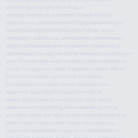
planeta-samara.ru
mysmartbuy.ru
matrasy-kemerovo.ru
ashanet.ru
trade-farm.ru
dotcustoms.ru
domizbrusa9x12spb.ru
autodamp.ru
narasimha.ru
djcommodities.ru
nv750.ru
x-ton.ru
newsplain.ru
cardvoice.ru
modopaper.ru
manunae.ru
gbget.ru
alfeihavsalnassr.ru
madoma.ru
tajuncos.ru
petrovkasports.ru
porno-online-besplatno.ru
splclub.ru
york-life.ru
doroga-expo.ru
ribery.ru
cleanmedicine.ru
slovar-ivrit.ru
porno-video-besplatno.ru
seks-365.ru
ovucontrol.ru
sloty-igrovyye-avtomaty.ru
ru-industriya.ru
russkoe-porno-besplatno.ru
belgorod-day.ru
digilith.ru
pichkurovlab.ru
medic-today.ru
taksu.ru
comp123.ru
don-ykt.ru
teensvoice.ru
imgsharing.ru
domashnee-porno.ru
eva-elfie.ru
foto-tur.ru
biz-doska.ru
metropoltravel.ru
veslo-i-yakor.ru
borodino-media.ru
rostotsky.ru
regionufa.ru
weiss-bet.ru
zaryna.ru
casinotablet.ru
universalia.ru
remont-mebeli-moscow.ru
termomur.ru