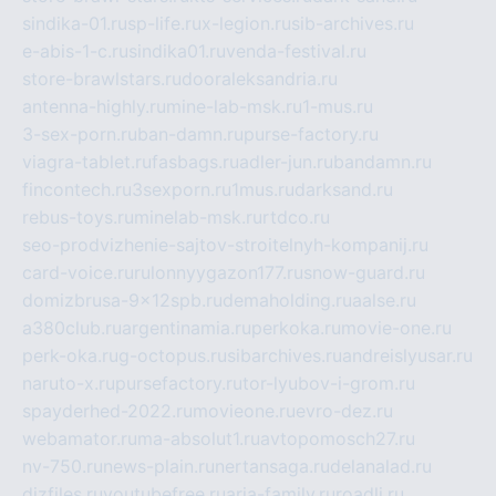
sindika-01.ru
sp-life.ru
x-legion.ru
sib-archives.ru
e-abis-1-c.ru
sindika01.ru
venda-festival.ru
store-brawlstars.ru
dooraleksandria.ru
antenna-highly.ru
mine-lab-msk.ru
1-mus.ru
3-sex-porn.ru
ban-damn.ru
purse-factory.ru
viagra-tablet.ru
fasbags.ru
adler-jun.ru
bandamn.ru
fincontech.ru
3sexporn.ru
1mus.ru
darksand.ru
rebus-toys.ru
minelab-msk.ru
rtdco.ru
seo-prodvizhenie-sajtov-stroitelnyh-kompanij.ru
card-voice.ru
rulonnyygazon177.ru
snow-guard.ru
domizbrusa-9x12spb.ru
demaholding.ru
aalse.ru
a380club.ru
argentinamia.ru
perkoka.ru
movie-one.ru
perk-oka.ru
g-octopus.ru
sibarchives.ru
andreislyusar.ru
naruto-x.ru
pursefactory.ru
tor-lyubov-i-grom.ru
spayderhed-2022.ru
movieone.ru
evro-dez.ru
webamator.ru
ma-absolut1.ru
avtopomosch27.ru
nv-750.ru
news-plain.ru
nertansaga.ru
delanalad.ru
dizfiles.ru
youtubefree.ru
aria-family.ru
roadli.ru