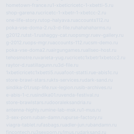
hometown-france.ru
1-xbeticricetc-1-xbetti-5.ru
shop-garena.ru
cricetc-1-xbetr-1-xbetcc-2.ru
one-life-story.ru
top-halyava.ru
accounts112.ru
poka-vse-doma-2.ru
3-d-file.ru
hahahaharms.ru
g2012.ru
tst-1.ru
shaggy-cat.ru
opsmgr.ru
ev-gallery.ru
g-2012.ru
ops-mgr.ru
accounts-112.ru
csm-demo.ru
poka-vse-doma2.ru
airgungames.ru
allseo-host.ru
tehosmotre.ru
varieta-yug.ru
cricetc1xbetr1xbetcc2.ru
raytor-d.ru
atillagunn.ru
3d-file.ru
1xbeticricetc1xbetti5.ru
uafoot-statti.ru
e-abis1c.ru
store-brawl-stars.ru
kts-services.ru
dark-sand.ru
sindika-01.ru
sp-life.ru
x-legion.ru
sib-archives.ru
e-abis-1-c.ru
sindika01.ru
venda-festival.ru
store-brawlstars.ru
dooraleksandria.ru
antenna-highly.ru
mine-lab-msk.ru
1-mus.ru
3-sex-porn.ru
ban-damn.ru
purse-factory.ru
viagra-tablet.ru
fasbags.ru
adler-jun.ru
bandamn.ru
fincontech.ru
3sexporn.ru
1mus.ru
darksand.ru