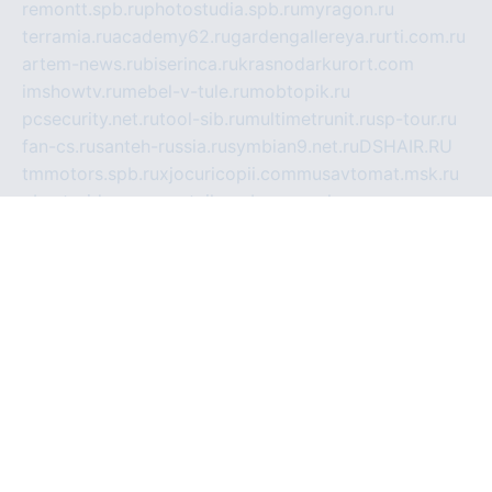
remontt.spb.ru
photostudia.spb.ru
myragon.ru
terramia.ru
academy62.ru
gardengallereya.ru
rti.com.ru
artem-news.ru
biserinca.ru
krasnodarkurort.com
imshowtv.ru
mebel-v-tule.ru
mobtopik.ru
pcsecurity.net.ru
tool-sib.ru
multimetrunit.ru
sp-tour.ru
fan-cs.ru
santeh-russia.ru
symbian9.net.ru
DSHAIR.RU
tmmotors.spb.ru
xjocuricopii.com
musavtomat.msk.ru
obustrojdom.ru
sovetcik.ru
ybaranovskaya.ru
ppknews.ru
cult-alshei.ru
JAPANRUSSIA.RU
proekciyamebel.ru
imper-finans.ru
rim.org.ru
glamourai.ru
brassminus.ru
zabor-pro.ru
ftn.pp.ru
dorogoe58.ru
laimengpacker.ru
kuzova-zapchasti.ru
sageerp.ru
taxodrom.ru
dsrazvitie.ru
hardcity.net.ru
ratinghomegames.ru
topservice25.ru
gubernyan.ru
gtglasslined.ru
ii4.ru
tssport.spb.ru
andorra24.com
blackwallstreet.ru
oboimos.ru
optim-doors.com.ru
ikuch.ru
nycr.org.ru
npa21.ru
vremya-ch.spb.ru
desert000.ru
ivtorgi.ru
ifiori.ru
catalog-statei.ru