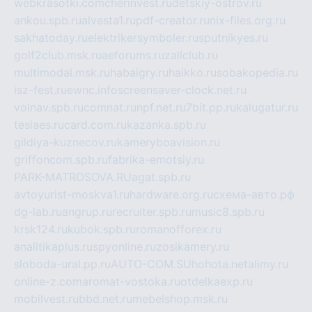
webkrasotki.com
cherinvest.ru
detskiy-ostrov.ru
ankou.spb.ru
alvesta1.ru
pdf-creator.ru
nix-files.org.ru
sakhatoday.ru
elektrikersymboler.ru
sputnikyes.ru
golf2club.msk.ru
aeforums.ru
zallclub.ru
multimodal.msk.ru
habaigry.ru
haikko.ru
sobakopedia.ru
isz-fest.ru
ewnc.info
screensaver-clock.net.ru
volnav.spb.ru
comnat.ru
npf.net.ru
7bit.pp.ru
kalugatur.ru
tesiaes.ru
card.com.ru
kazanka.spb.ru
gildiya-kuznecov.ru
kameryboavision.ru
griffoncom.spb.ru
fabrika-emotsiy.ru
PARK-MATROSOVA.RU
agat.spb.ru
avtoyurist-moskva1.ru
hardware.org.ru
схема-авто.рф
dg-lab.ru
angrup.ru
recruiter.spb.ru
music8.spb.ru
krsk124.ru
kubok.spb.ru
romanofforex.ru
analitikaplus.ru
spyonline.ru
zosikamery.ru
sloboda-ural.pp.ru
AUTO-COM.SU
hohota.net
alimy.ru
online-z.com
aromat-vostoka.ru
otdelkaexp.ru
mobilvest.ru
bbd.net.ru
mebelshop.msk.ru