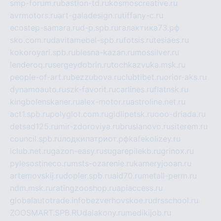
smp-forum.ru
bastion-td.ru
kosmoscreative.ru
avrmotors.ru
art-galadesign.ru
tiffany-c.ru
ecostep-samara.ru
d-p.spb.ru
галактика73.рф
sko.com.ru
davitamebel-spb.ru
fotsis.ru
tesiaes.ru
kokoroyari.spb.ru
blesna-kazan.ru
mossilver.ru
lenderoq.ru
sergeydobrin.ru
tochkazvuka.msk.ru
people-of-art.ru
bezzubova.ru
clubtibet.ru
orior-aks.ru
dynamoauto.ru
szk-favorit.ru
carlines.ru
flatnsk.ru
kingbolenskaner.ru
alex-motor.ru
astroline.net.ru
act1.spb.ru
polyglot.com.ru
gidlipetsk.ru
ooo-driada.ru
detsad125.ru
mir-zdoroviya.ru
bruslanovo.ru
siterem.ru
council.spb.ru
лодкипатриот.рф
kafekolizey.ru
iclub.net.ru
gazon-easy.ru
sugarepilekb.ru
grinox.ru
pylesostineco.ru
msts-ozarenie.ru
kameryjooan.ru
artemovskij.ru
dopler.spb.ru
aid70.ru
metall-perm.ru
ndm.msk.ru
ratingzooshop.ru
apiaccess.ru
globalautotrade.info
bezverhovskoe.ru
drsschool.ru
ZOOSMART.SPB.RU
dalakony.ru
medikijob.ru