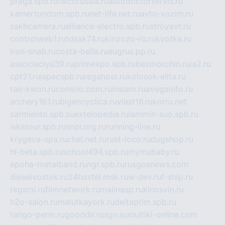
praga.spb.ru
falcorussia.ru
autodoctorservis.ru
kamertondom.spb.ru
net-life.net.ru
avto-vozim.ru
sakhcamera.ru
alliance-electro.spb.ru
stroyavt.ru
controlweb1.ru
tdsak74.ru
kinzozo-ru.ru
kvotka.ru
iron-snab.ru
costa-bella.ru
eugrus.pp.ru
associaciya39.ru
primexpo.spb.ru
bezmorchin.ru
ia2.ru
cpt21.ru
ispecspb.ru
regahost.ru
kolosok-elita.ru
tae-kwon.ru
consrio.com.ru
insiam.ru
avegainfo.ru
archery161.ru
bigencyclica.ru
vlast16.ru
korru.net
sarmiento.spb.su
extelopedia.ru
lammin-suo.spb.ru
iskatour.spb.ru
snpi.org.ru
running-line.ru
krygeva-spa.ru
chel.net.ru
rust-loco.ru
dugshop.ru
hl-beta.spb.ru
school494.spb.ru
mymubaby.ru
epoha-metalband.ru
ngr.spb.ru
rusgosnews.com
dieselvostok.ru
24hostel.msk.ru
w-dev.ru
f-ship.ru
regsmi.ru
filmnetwork.ru
malinasp.ru
kinosvin.ru
h2o-salon.ru
malutkayork.ru
deltaprim.spb.ru
tango-perm.ru
gooddir.ru
sgv.su
multiki-online.com