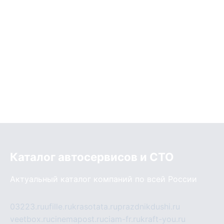
Каталог автосервисов и СТО
Актуальный каталог компаний по всей России
03223.ru
ufille.ru
krasotata.ru
prazdnikdushi.ru
veetbox.ru
cinemapost.ru
ciam-fr.ru
kraft-you.ru