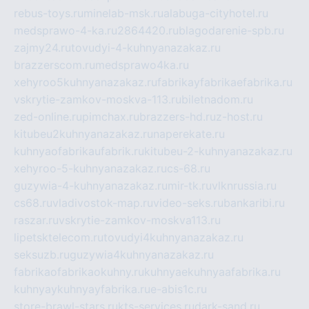
rebus-toys.ru
minelab-msk.ru
alabuga-cityhotel.ru
medsprawo-4-ka.ru
2864420.ru
blagodarenie-spb.ru
zajmy24.ru
tovudyi-4-kuhnyanazakaz.ru
brazzerscom.ru
medsprawo4ka.ru
xehyroo5kuhnyanazakaz.ru
fabrikayfabrikaefabrika.ru
vskrytie-zamkov-moskva-113.ru
biletnadom.ru
zed-online.ru
pimchax.ru
brazzers-hd.ru
z-host.ru
kitubeu2kuhnyanazakaz.ru
naperekate.ru
kuhnyaofabrikaufabrik.ru
kitubeu-2-kuhnyanazakaz.ru
xehyroo-5-kuhnyanazakaz.ru
cs-68.ru
guzywia-4-kuhnyanazakaz.ru
mir-tk.ru
vlknrussia.ru
cs68.ru
vladivostok-map.ru
video-seks.ru
bankaribi.ru
raszar.ru
vskrytie-zamkov-moskva113.ru
lipetsktelecom.ru
tovudyi4kuhnyanazakaz.ru
seksuzb.ru
guzywia4kuhnyanazakaz.ru
fabrikaofabrikaokuhny.ru
kuhnyaekuhnyaafabrika.ru
kuhnyaykuhnyayfabrika.ru
e-abis1c.ru
store-brawl-stars.ru
kts-services.ru
dark-sand.ru