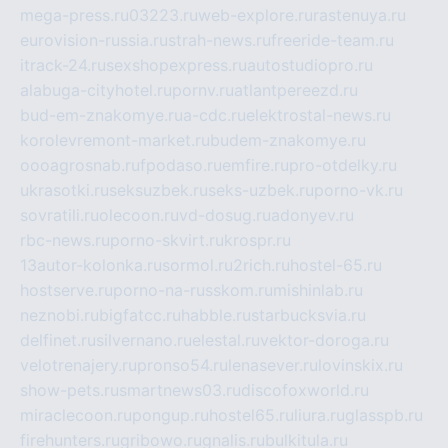
mega-press.ru
03223.ru
web-explore.ru
rastenuya.ru
eurovision-russia.ru
strah-news.ru
freeride-team.ru
itrack-24.ru
sexshopexpress.ru
autostudiopro.ru
alabuga-cityhotel.ru
pornv.ru
atlantpereezd.ru
bud-em-znakomye.ru
a-cdc.ru
elektrostal-news.ru
korolevremont-market.ru
budem-znakomye.ru
oooagrosnab.ru
fpodaso.ru
emfire.ru
pro-otdelky.ru
ukrasotki.ru
seksuzbek.ru
seks-uzbek.ru
porno-vk.ru
sovratili.ru
olecoon.ru
vd-dosug.ru
adonyev.ru
rbc-news.ru
porno-skvirt.ru
krospr.ru
13autor-kolonka.ru
sormol.ru
2rich.ru
hostel-65.ru
hostserve.ru
porno-na-russkom.ru
mishinlab.ru
neznobi.ru
bigfatcc.ru
habble.ru
starbucksvia.ru
delfinet.ru
silvernano.ru
elestal.ru
vektor-doroga.ru
velotrenajery.ru
pronso54.ru
lenasever.ru
lovinskix.ru
show-pets.ru
smartnews03.ru
discofoxworld.ru
miraclecoon.ru
pongup.ru
hostel65.ru
liura.ru
glasspb.ru
firehunters.ru
gribowo.ru
gnalis.ru
bulkitula.ru