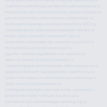
clubfisher.ru
remstirufa.ru
erdamchi.ru
doramamama.ru
muraviovka-park.ru
worldofwoman.ru
clean-dreams.ru
arkrym.ru
kristinita.ru
dircomputer.ru
healthenter.ru
textexperts.ru
pivnaya-kruzhka.ru
kinofilmy-2021.ru
demolalapaluza.ru
tanyavanya.ru
remstir-tolyatti.ru
msdip.ru
jdol.ru
sokolovr.ru
newtech-spb.ru
rezemkleim.ru
massage-tai.ru
seonub.ru
zvonitut.ru
biolisichka24.ru
mncraft-download.ru
algoritm-sistema.ru
godflesh.ru
ru-industria.ru
zebra-tlt.ru
okna-proficom.ru
erynok.ru
onlinekinospace.ru
startupstudio-fefu.ru
zarges-ru.ru
gegenjustizunrecht.ru
autobalashov.ru
utrovortu.ru
spiski-firm.ru
elara-m.ru
kinomusorka.ru
mkcslava.ru
2bets.ru
vintovoykompressor.ru
birminghamvsfulham.ru
sarmat-komp.ru
pioneeri.ru
amadis-chocolate.ru
shkurki-karakulya.ru
kanotiforet.spb.ru
tutmassage.ru
ecolog.org.ru