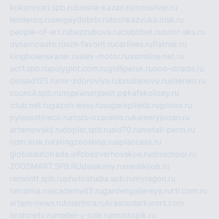
kokoroyari.spb.ru
blesna-kazan.ru
mossilver.ru
lenderoq.ru
sergeydobrin.ru
tochkazvuka.msk.ru
people-of-art.ru
bezzubova.ru
clubtibet.ru
orior-aks.ru
dynamoauto.ru
szk-favorit.ru
carlines.ru
flatnsk.ru
kingbolenskaner.ru
alex-motor.ru
astroline.net.ru
act1.spb.ru
polyglot.com.ru
gidlipetsk.ru
ooo-driada.ru
detsad125.ru
mir-zdoroviya.ru
bruslanovo.ru
siterem.ru
council.spb.ru
лодкипатриот.рф
kafekolizey.ru
iclub.net.ru
gazon-easy.ru
sugarepilekb.ru
grinox.ru
pylesostineco.ru
msts-ozarenie.ru
kameryjooan.ru
artemovskij.ru
dopler.spb.ru
aid70.ru
metall-perm.ru
ndm.msk.ru
ratingzooshop.ru
apiaccess.ru
globalautotrade.info
bezverhovskoe.ru
drsschool.ru
ZOOSMART.SPB.RU
dalakony.ru
medikijob.ru
remontt.spb.ru
photostudia.spb.ru
myragon.ru
terramia.ru
academy62.ru
gardengallereya.ru
rti.com.ru
artem-news.ru
biserinca.ru
krasnodarkurort.com
imshowtv.ru
mebel-v-tule.ru
mobtopik.ru