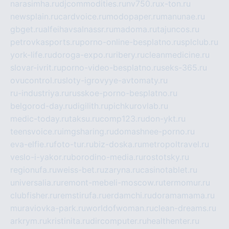
narasimha.ru
djcommodities.ru
nv750.ru
x-ton.ru
newsplain.ru
cardvoice.ru
modopaper.ru
manunae.ru
gbget.ru
alfeihavsalnassr.ru
madoma.ru
tajuncos.ru
petrovkasports.ru
porno-online-besplatno.ru
splclub.ru
york-life.ru
doroga-expo.ru
ribery.ru
cleanmedicine.ru
slovar-ivrit.ru
porno-video-besplatno.ru
seks-365.ru
ovucontrol.ru
sloty-igrovyye-avtomaty.ru
ru-industriya.ru
russkoe-porno-besplatno.ru
belgorod-day.ru
digilith.ru
pichkurovlab.ru
medic-today.ru
taksu.ru
comp123.ru
don-ykt.ru
teensvoice.ru
imgsharing.ru
domashnee-porno.ru
eva-elfie.ru
foto-tur.ru
biz-doska.ru
metropoltravel.ru
veslo-i-yakor.ru
borodino-media.ru
rostotsky.ru
regionufa.ru
weiss-bet.ru
zaryna.ru
casinotablet.ru
universalia.ru
remont-mebeli-moscow.ru
termomur.ru
clubfisher.ru
remstirufa.ru
erdamchi.ru
doramamama.ru
muraviovka-park.ru
worldofwoman.ru
clean-dreams.ru
arkrym.ru
kristinita.ru
dircomputer.ru
healthenter.ru