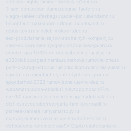
antenna-highly.ru
mine-lab-msk.ru
1-mus.ru
3-sex-porn.ru
ban-damn.ru
purse-factory.ru
viagra-tablet.ru
fasbags.ru
adler-jun.ru
bandamn.ru
fincontech.ru
3sexporn.ru
1mus.ru
darksand.ru
rebus-toys.ru
minelab-msk.ru
rtdco.ru
seo-prodvizhenie-sajtov-stroitelnyh-kompanij.ru
card-voice.ru
rulonnyygazon177.ru
snow-guard.ru
domizbrusa-9x12spb.ru
demaholding.ru
aalse.ru
a380club.ru
argentinamia.ru
perkoka.ru
movie-one.ru
perk-oka.ru
g-octopus.ru
sibarchives.ru
andreislyusar.ru
naruto-x.ru
pursefactory.ru
tor-lyubov-i-grom.ru
spayderhed-2022.ru
movieone.ru
evro-dez.ru
webamator.ru
ma-absolut1.ru
avtopomosch27.ru
nv-750.ru
news-plain.ru
nertansaga.ru
delanalad.ru
dizfiles.ru
youtubefree.ru
aria-family.ru
roadli.ru
planeta-samara.ru
mysmartbuy.ru
matrasy-kemerovo.ru
ashanet.ru
trade-farm.ru
dotcustoms.ru
domizbrusa9x12spb.ru
autodamp.ru