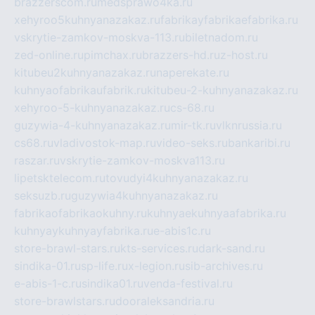
brazzerscom.ru
medsprawo4ka.ru
xehyroo5kuhnyanazakaz.ru
fabrikayfabrikaefabrika.ru
vskrytie-zamkov-moskva-113.ru
biletnadom.ru
zed-online.ru
pimchax.ru
brazzers-hd.ru
z-host.ru
kitubeu2kuhnyanazakaz.ru
naperekate.ru
kuhnyaofabrikaufabrik.ru
kitubeu-2-kuhnyanazakaz.ru
xehyroo-5-kuhnyanazakaz.ru
cs-68.ru
guzywia-4-kuhnyanazakaz.ru
mir-tk.ru
vlknrussia.ru
cs68.ru
vladivostok-map.ru
video-seks.ru
bankaribi.ru
raszar.ru
vskrytie-zamkov-moskva113.ru
lipetsktelecom.ru
tovudyi4kuhnyanazakaz.ru
seksuzb.ru
guzywia4kuhnyanazakaz.ru
fabrikaofabrikaokuhny.ru
kuhnyaekuhnyaafabrika.ru
kuhnyaykuhnyayfabrika.ru
e-abis1c.ru
store-brawl-stars.ru
kts-services.ru
dark-sand.ru
sindika-01.ru
sp-life.ru
x-legion.ru
sib-archives.ru
e-abis-1-c.ru
sindika01.ru
venda-festival.ru
store-brawlstars.ru
dooraleksandria.ru