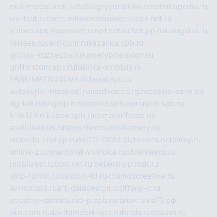
multimodal.msk.ru
habaigry.ru
haikko.ru
sobakopedia.ru
isz-fest.ru
ewnc.info
screensaver-clock.net.ru
volnav.spb.ru
comnat.ru
npf.net.ru
7bit.pp.ru
kalugatur.ru
tesiaes.ru
card.com.ru
kazanka.spb.ru
gildiya-kuznecov.ru
kameryboavision.ru
griffoncom.spb.ru
fabrika-emotsiy.ru
PARK-MATROSOVA.RU
agat.spb.ru
avtoyurist-moskva1.ru
hardware.org.ru
схема-авто.рф
dg-lab.ru
angrup.ru
recruiter.spb.ru
music8.spb.ru
krsk124.ru
kubok.spb.ru
romanofforex.ru
analitikaplus.ru
spyonline.ru
zosikamery.ru
sloboda-ural.pp.ru
AUTO-COM.SU
hohota.net
alimy.ru
online-z.com
aromat-vostoka.ru
otdelkaexp.ru
mobilvest.ru
bbd.net.ru
mebelshop.msk.ru
smp-forum.ru
bastion-td.ru
kosmoscreative.ru
avrmotors.ru
art-galadesign.ru
tiffany-c.ru
ecostep-samara.ru
d-p.spb.ru
галактика73.рф
sko.com.ru
davitamebel-spb.ru
fotsis.ru
tesiaes.ru