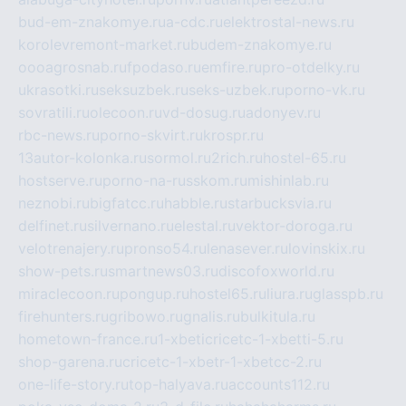
bud-em-znakomye.ru
a-cdc.ru
elektrostal-news.ru
korolevremont-market.ru
budem-znakomye.ru
oooagrosnab.ru
fpodaso.ru
emfire.ru
pro-otdelky.ru
ukrasotki.ru
seksuzbek.ru
seks-uzbek.ru
porno-vk.ru
sovratili.ru
olecoon.ru
vd-dosug.ru
adonyev.ru
rbc-news.ru
porno-skvirt.ru
krospr.ru
13autor-kolonka.ru
sormol.ru
2rich.ru
hostel-65.ru
hostserve.ru
porno-na-russkom.ru
mishinlab.ru
neznobi.ru
bigfatcc.ru
habble.ru
starbucksvia.ru
delfinet.ru
silvernano.ru
elestal.ru
vektor-doroga.ru
velotrenajery.ru
pronso54.ru
lenasever.ru
lovinskix.ru
show-pets.ru
smartnews03.ru
discofoxworld.ru
miraclecoon.ru
pongup.ru
hostel65.ru
liura.ru
glasspb.ru
firehunters.ru
gribowo.ru
gnalis.ru
bulkitula.ru
hometown-france.ru
1-xbeticricetc-1-xbetti-5.ru
shop-garena.ru
cricetc-1-xbetr-1-xbetcc-2.ru
one-life-story.ru
top-halyava.ru
accounts112.ru