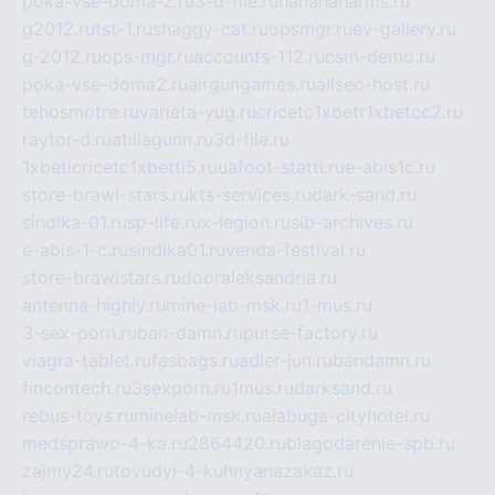
poka-vse-doma-2.ru
3-d-file.ru
hahahaharms.ru
g2012.ru
tst-1.ru
shaggy-cat.ru
opsmgr.ru
ev-gallery.ru
g-2012.ru
ops-mgr.ru
accounts-112.ru
csm-demo.ru
poka-vse-doma2.ru
airgungames.ru
allseo-host.ru
tehosmotre.ru
varieta-yug.ru
cricetc1xbetr1xbetcc2.ru
raytor-d.ru
atillagunn.ru
3d-file.ru
1xbeticricetc1xbetti5.ru
uafoot-statti.ru
e-abis1c.ru
store-brawl-stars.ru
kts-services.ru
dark-sand.ru
sindika-01.ru
sp-life.ru
x-legion.ru
sib-archives.ru
e-abis-1-c.ru
sindika01.ru
venda-festival.ru
store-brawlstars.ru
dooraleksandria.ru
antenna-highly.ru
mine-lab-msk.ru
1-mus.ru
3-sex-porn.ru
ban-damn.ru
purse-factory.ru
viagra-tablet.ru
fasbags.ru
adler-jun.ru
bandamn.ru
fincontech.ru
3sexporn.ru
1mus.ru
darksand.ru
rebus-toys.ru
minelab-msk.ru
alabuga-cityhotel.ru
medsprawo-4-ka.ru
2864420.ru
blagodarenie-spb.ru
zajmy24.ru
tovudyi-4-kuhnyanazakaz.ru