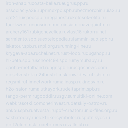
iron-snab.ru
costa-bella.ru
eugrus.pp.ru
associaciya39.ru
primexpo.spb.ru
bezmorchin.ru
ia2.ru
cpt21.ru
ispecspb.ru
regahost.ru
kolosok-elita.ru
tae-kwon.ru
consrio.com.ru
insiam.ru
avegainfo.ru
archery161.ru
bigencyclica.ru
vlast16.ru
korru.net
sarmiento.spb.su
extelopedia.ru
lammin-suo.spb.ru
iskatour.spb.ru
snpi.org.ru
running-line.ru
krygeva-spa.ru
chel.net.ru
rust-loco.ru
dugshop.ru
hl-beta.spb.ru
school494.spb.ru
mymubaby.ru
epoha-metalband.ru
ngr.spb.ru
rusgosnews.com
dieselvostok.ru
24hostel.msk.ru
w-dev.ru
f-ship.ru
regsmi.ru
filmnetwork.ru
malinasp.ru
kinosvin.ru
h2o-salon.ru
malutkayork.ru
deltaprim.spb.ru
tango-perm.ru
gooddir.ru
sgv.su
multiki-online.com
webkrasotki.com
cherinvest.ru
detskiy-ostrov.ru
ankou.spb.ru
alvesta1.ru
pdf-creator.ru
nix-files.org.ru
sakhatoday.ru
elektrikersymboler.ru
sputnikyes.ru
golf2club.msk.ru
aeforums.ru
zallclub.ru