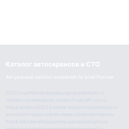
Каталог автосервисов и СТО
Актуальный каталог компаний по всей России
03223.ru
ufille.ru
krasotata.ru
prazdnikdushi.ru
veetbox.ru
cinemapost.ru
ciam-fr.ru
kraft-you.ru
mega-press.ru
03223.ru
web-explore.ru
rastenuya.ru
eurovision-russia.ru
strah-news.ru
freeride-team.ru
itrack-24.ru
sexshopexpress.ru
autostudiopro.ru
alabuga-cityhotel.ru
pornv.ru
atlantpereezd.ru