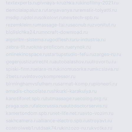
textexperts.ru
pivnaya-kruzhka.ru
kinofilmy-2021.ru
demolalapaluza.ru
tanyavanya.ru
remstir-tolyatti.ru
msdip.ru
jdol.ru
sokolovr.ru
newtech-spb.ru
rezemkleim.ru
massage-tai.ru
seonub.ru
zvonitut.ru
biolisichka24.ru
mncraft-download.ru
algoritm-sistema.ru
godflesh.ru
ru-industria.ru
zebra-tlt.ru
okna-proficom.ru
erynok.ru
onlinekinospace.ru
startupstudio-fefu.ru
zarges-ru.ru
gegenjustizunrecht.ru
autobalashov.ru
utrovortu.ru
spiski-firm.ru
elara-m.ru
kinomusorka.ru
mkcslava.ru
2bets.ru
vintovoykompressor.ru
birminghamvsfulham.ru
sarmat-komp.ru
pioneeri.ru
amadis-chocolate.ru
shkurki-karakulya.ru
kanotiforet.spb.ru
tutmassage.ru
ecolog.org.ru
praga.spb.ru
falcorussia.ru
autodoctorservis.ru
kamertondom.spb.ru
net-life.net.ru
avto-vozim.ru
sakhcamera.ru
alliance-electro.spb.ru
stroyavt.ru
controlweb1.ru
tdsak74.ru
kinzozo-ru.ru
kvotka.ru