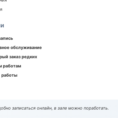
ния
ия
ми
запись
вное обслуживание
рый заказ редких
м работам
е работы
обно записаться онлайн, в зале можно поработать.