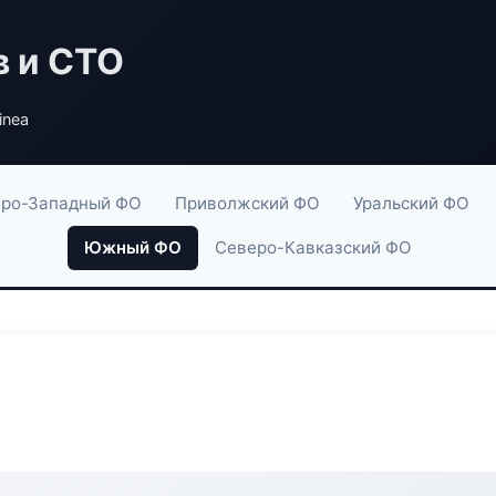
в и СТО
inea
ро-Западный ФО
Приволжский ФО
Уральский ФО
Южный ФО
Северо-Кавказский ФО