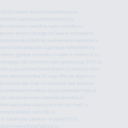
03223.ru
web-explore.ru
rastenuya.ru
tyhotel.ru
pornv.ru
atlantpereezd.ru
b.ru
fpodaso.ru
emfire.ru
pro-otdelky.ru
u
porno-skvirt.ru
krospr.ru
13autor-kolonka.ru
tarbucksvia.ru
delfinet.ru
silvernano.ru
elestal.ru
world.ru
miraclecoon.ru
pongup.ru
hostel65.ru
ru
shop-garena.ru
cricetc-1-xbetr-1-xbetcc-2.ru
ru
shaggy-cat.ru
opsmgr.ru
ev-gallery.ru
g-2012.ru
ieta-yug.ru
cricetc1xbetr1xbetcc2.ru
raytor-d.ru
dark-sand.ru
sindika-01.ru
sp-life.ru
x-legion.ru
ly.ru
mine-lab-msk.ru
1-mus.ru
3-sex-porn.ru
s.ru
darksand.ru
rebus-toys.ru
minelab-msk.ru
az.ru
brazzerscom.ru
medsprawo4ka.ru
line.ru
pimchax.ru
brazzers-hd.ru
z-host.ru
uhnyanazakaz.ru
cs-68.ru
ar.ru
vskrytie-zamkov-moskva113.ru
ru
kuhnyaekuhnyaafabrika.ru