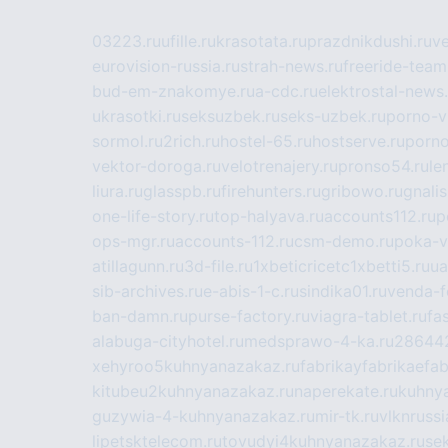
03223.ru
ufille.ru
krasotata.ru
prazdnikdushi.ru
v
eurovision-russia.ru
strah-news.ru
freeride-team
bud-em-znakomye.ru
a-cdc.ru
elektrostal-news.
ukrasotki.ru
seksuzbek.ru
seks-uzbek.ru
porno-v
sormol.ru
2rich.ru
hostel-65.ru
hostserve.ru
porno
vektor-doroga.ru
velotrenajery.ru
pronso54.ru
le
liura.ru
glasspb.ru
firehunters.ru
gribowo.ru
gnalis
one-life-story.ru
top-halyava.ru
accounts112.ru
p
ops-mgr.ru
accounts-112.ru
csm-demo.ru
poka-v
atillagunn.ru
3d-file.ru
1xbeticricetc1xbetti5.ru
ua
sib-archives.ru
e-abis-1-c.ru
sindika01.ru
venda-fe
ban-damn.ru
purse-factory.ru
viagra-tablet.ru
fa
alabuga-cityhotel.ru
medsprawo-4-ka.ru
286442
xehyroo5kuhnyanazakaz.ru
fabrikayfabrikaefab
kitubeu2kuhnyanazakaz.ru
naperekate.ru
kuhnya
guzywia-4-kuhnyanazakaz.ru
mir-tk.ru
vlknrussi
lipetsktelecom.ru
tovudyi4kuhnyanazakaz.ru
se