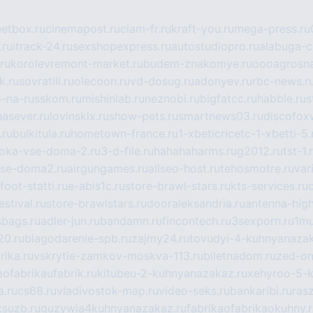
eetbox.ru
cinemapost.ru
ciam-fr.ru
kraft-you.ru
mega-press.ru
.ru
itrack-24.ru
sexshopexpress.ru
autostudiopro.ru
alabuga-ci
ru
korolevremont-market.ru
budem-znakomye.ru
oooagrosna
k.ru
sovratili.ru
olecoon.ru
vd-dosug.ru
adonyev.ru
rbc-news.r
-na-russkom.ru
mishinlab.ru
neznobi.ru
bigfatcc.ru
habble.ru
s
nasever.ru
lovinskix.ru
show-pets.ru
smartnews03.ru
discofox
.ru
bulkitula.ru
hometown-france.ru
1-xbeticricetc-1-xbetti-5.
oka-vse-doma-2.ru
3-d-file.ru
hahahaharms.ru
g2012.ru
tst-1.
se-doma2.ru
airgungames.ru
allseo-host.ru
tehosmotre.ru
var
foot-statti.ru
e-abis1c.ru
store-brawl-stars.ru
kts-services.ru
stival.ru
store-brawlstars.ru
dooraleksandria.ru
antenna-high
sbags.ru
adler-jun.ru
bandamn.ru
fincontech.ru
3sexporn.ru
1mu
0.ru
blagodarenie-spb.ru
zajmy24.ru
tovudyi-4-kuhnyanazak
rika.ru
vskrytie-zamkov-moskva-113.ru
biletnadom.ru
zed-on
ofabrikaufabrik.ru
kitubeu-2-kuhnyanazakaz.ru
xehyroo-5-k
a.ru
cs68.ru
vladivostok-map.ru
video-seks.ru
bankaribi.ru
rasz
ksuzb.ru
guzywia4kuhnyanazakaz.ru
fabrikaofabrikaokuhny.