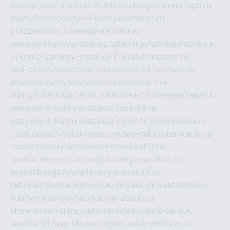
medsprawo-4-ka.ru
2864420.ru
blagodarenie-spb.ru
zajmy24.ru
tovudyi-4-kuhnyanazakaz.ru
brazzerscom.ru
medsprawo4ka.ru
xehyroo5kuhnyanazakaz.ru
fabrikayfabrikaefabrika.ru
vskrytie-zamkov-moskva-113.ru
biletnadom.ru
zed-online.ru
pimchax.ru
brazzers-hd.ru
z-host.ru
kitubeu2kuhnyanazakaz.ru
naperekate.ru
kuhnyaofabrikaufabrik.ru
kitubeu-2-kuhnyanazakaz.ru
xehyroo-5-kuhnyanazakaz.ru
cs-68.ru
guzywia-4-kuhnyanazakaz.ru
mir-tk.ru
vlknrussia.ru
cs68.ru
vladivostok-map.ru
video-seks.ru
bankaribi.ru
raszar.ru
vskrytie-zamkov-moskva113.ru
lipetsktelecom.ru
tovudyi4kuhnyanazakaz.ru
seksuzb.ru
guzywia4kuhnyanazakaz.ru
fabrikaofabrikaokuhny.ru
kuhnyaekuhnyaafabrika.ru
kuhnyaykuhnyayfabrika.ru
e-abis1c.ru
store-brawl-stars.ru
kts-services.ru
dark-sand.ru
sindika-01.ru
sp-life.ru
x-legion.ru
sib-archives.ru