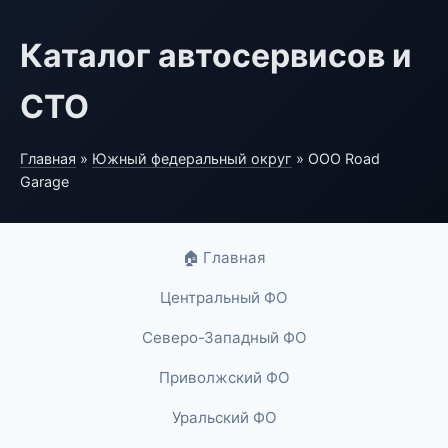
Каталог автосервисов и
СТО
Главная
»
Южный федеральный округ
» ООО Road
Garage
🏠 Главная
Центральный ФО
Северо-Западный ФО
Приволжский ФО
Уральский ФО