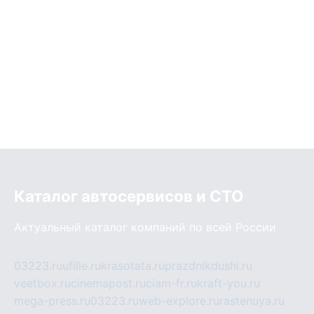
Каталог автосервисов и СТО
Актуальный каталог компаний по всей России
03223.ru
ufille.ru
krasotata.ru
prazdnikdushi.ru
veetbox.ru
cinemapost.ru
ciam-fr.ru
kraft-you.ru
mega-press.ru
03223.ru
web-explore.ru
rastenuya.ru