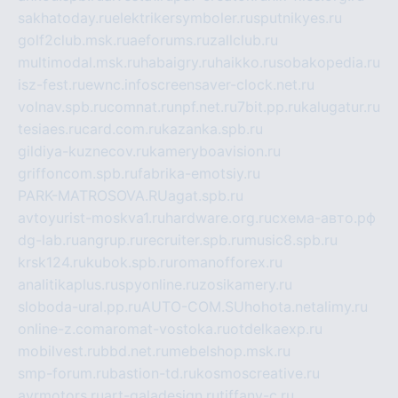
sakhatoday.ru
elektrikersymboler.ru
sputnikyes.ru
golf2club.msk.ru
aeforums.ru
zallclub.ru
multimodal.msk.ru
habaigry.ru
haikko.ru
sobakopedia.ru
isz-fest.ru
ewnc.info
screensaver-clock.net.ru
volnav.spb.ru
comnat.ru
npf.net.ru
7bit.pp.ru
kalugatur.ru
tesiaes.ru
card.com.ru
kazanka.spb.ru
gildiya-kuznecov.ru
kameryboavision.ru
griffoncom.spb.ru
fabrika-emotsiy.ru
PARK-MATROSOVA.RU
agat.spb.ru
avtoyurist-moskva1.ru
hardware.org.ru
схема-авто.рф
dg-lab.ru
angrup.ru
recruiter.spb.ru
music8.spb.ru
krsk124.ru
kubok.spb.ru
romanofforex.ru
analitikaplus.ru
spyonline.ru
zosikamery.ru
sloboda-ural.pp.ru
AUTO-COM.SU
hohota.net
alimy.ru
online-z.com
aromat-vostoka.ru
otdelkaexp.ru
mobilvest.ru
bbd.net.ru
mebelshop.msk.ru
smp-forum.ru
bastion-td.ru
kosmoscreative.ru
avrmotors.ru
art-galadesign.ru
tiffany-c.ru