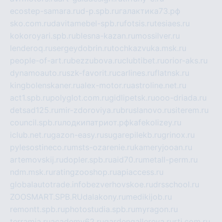
ecostep-samara.ru
d-p.spb.ru
галактика73.рф
sko.com.ru
davitamebel-spb.ru
fotsis.ru
tesiaes.ru
kokoroyari.spb.ru
blesna-kazan.ru
mossilver.ru
lenderoq.ru
sergeydobrin.ru
tochkazvuka.msk.ru
people-of-art.ru
bezzubova.ru
clubtibet.ru
orior-aks.ru
dynamoauto.ru
szk-favorit.ru
carlines.ru
flatnsk.ru
kingbolenskaner.ru
alex-motor.ru
astroline.net.ru
act1.spb.ru
polyglot.com.ru
gidlipetsk.ru
ooo-driada.ru
detsad125.ru
mir-zdoroviya.ru
bruslanovo.ru
siterem.ru
council.spb.ru
лодкипатриот.рф
kafekolizey.ru
iclub.net.ru
gazon-easy.ru
sugarepilekb.ru
grinox.ru
pylesostineco.ru
msts-ozarenie.ru
kameryjooan.ru
artemovskij.ru
dopler.spb.ru
aid70.ru
metall-perm.ru
ndm.msk.ru
ratingzooshop.ru
apiaccess.ru
globalautotrade.info
bezverhovskoe.ru
drsschool.ru
ZOOSMART.SPB.RU
dalakony.ru
medikijob.ru
remontt.spb.ru
photostudia.spb.ru
myragon.ru
terramia.ru
academy62.ru
gardengallereya.ru
rti.com.ru