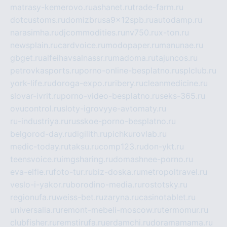
matrasy-kemerovo.ru
ashanet.ru
trade-farm.ru
dotcustoms.ru
domizbrusa9x12spb.ru
autodamp.ru
narasimha.ru
djcommodities.ru
nv750.ru
x-ton.ru
newsplain.ru
cardvoice.ru
modopaper.ru
manunae.ru
gbget.ru
alfeihavsalnassr.ru
madoma.ru
tajuncos.ru
petrovkasports.ru
porno-online-besplatno.ru
splclub.ru
york-life.ru
doroga-expo.ru
ribery.ru
cleanmedicine.ru
slovar-ivrit.ru
porno-video-besplatno.ru
seks-365.ru
ovucontrol.ru
sloty-igrovyye-avtomaty.ru
ru-industriya.ru
russkoe-porno-besplatno.ru
belgorod-day.ru
digilith.ru
pichkurovlab.ru
medic-today.ru
taksu.ru
comp123.ru
don-ykt.ru
teensvoice.ru
imgsharing.ru
domashnee-porno.ru
eva-elfie.ru
foto-tur.ru
biz-doska.ru
metropoltravel.ru
veslo-i-yakor.ru
borodino-media.ru
rostotsky.ru
regionufa.ru
weiss-bet.ru
zaryna.ru
casinotablet.ru
universalia.ru
remont-mebeli-moscow.ru
termomur.ru
clubfisher.ru
remstirufa.ru
erdamchi.ru
doramamama.ru