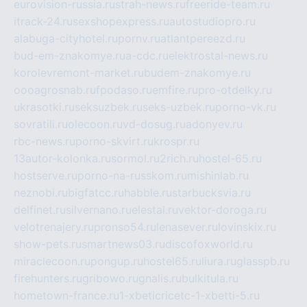
eurovision-russia.ru
strah-news.ru
freeride-team.ru
itrack-24.ru
sexshopexpress.ru
autostudiopro.ru
alabuga-cityhotel.ru
pornv.ru
atlantpereezd.ru
bud-em-znakomye.ru
a-cdc.ru
elektrostal-news.ru
korolevremont-market.ru
budem-znakomye.ru
oooagrosnab.ru
fpodaso.ru
emfire.ru
pro-otdelky.ru
ukrasotki.ru
seksuzbek.ru
seks-uzbek.ru
porno-vk.ru
sovratili.ru
olecoon.ru
vd-dosug.ru
adonyev.ru
rbc-news.ru
porno-skvirt.ru
krospr.ru
13autor-kolonka.ru
sormol.ru
2rich.ru
hostel-65.ru
hostserve.ru
porno-na-russkom.ru
mishinlab.ru
neznobi.ru
bigfatcc.ru
habble.ru
starbucksvia.ru
delfinet.ru
silvernano.ru
elestal.ru
vektor-doroga.ru
velotrenajery.ru
pronso54.ru
lenasever.ru
lovinskix.ru
show-pets.ru
smartnews03.ru
discofoxworld.ru
miraclecoon.ru
pongup.ru
hostel65.ru
liura.ru
glasspb.ru
firehunters.ru
gribowo.ru
gnalis.ru
bulkitula.ru
hometown-france.ru
1-xbeticricetc-1-xbetti-5.ru