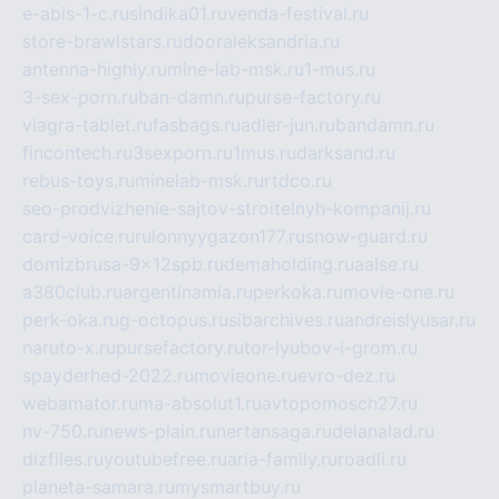
e-abis-1-c.ru
sindika01.ru
venda-festival.ru
store-brawlstars.ru
dooraleksandria.ru
antenna-highly.ru
mine-lab-msk.ru
1-mus.ru
3-sex-porn.ru
ban-damn.ru
purse-factory.ru
viagra-tablet.ru
fasbags.ru
adler-jun.ru
bandamn.ru
fincontech.ru
3sexporn.ru
1mus.ru
darksand.ru
rebus-toys.ru
minelab-msk.ru
rtdco.ru
seo-prodvizhenie-sajtov-stroitelnyh-kompanij.ru
card-voice.ru
rulonnyygazon177.ru
snow-guard.ru
domizbrusa-9x12spb.ru
demaholding.ru
aalse.ru
a380club.ru
argentinamia.ru
perkoka.ru
movie-one.ru
perk-oka.ru
g-octopus.ru
sibarchives.ru
andreislyusar.ru
naruto-x.ru
pursefactory.ru
tor-lyubov-i-grom.ru
spayderhed-2022.ru
movieone.ru
evro-dez.ru
webamator.ru
ma-absolut1.ru
avtopomosch27.ru
nv-750.ru
news-plain.ru
nertansaga.ru
delanalad.ru
dizfiles.ru
youtubefree.ru
aria-family.ru
roadli.ru
planeta-samara.ru
mysmartbuy.ru