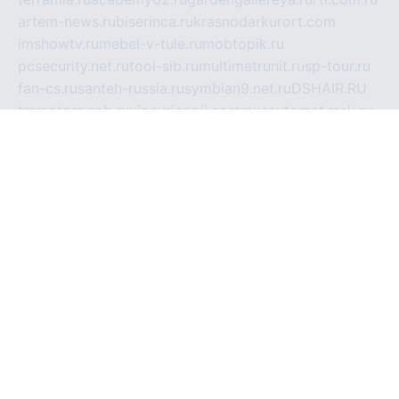
artem-news.ru
biserinca.ru
krasnodarkurort.com
imshowtv.ru
mebel-v-tule.ru
mobtopik.ru
pcsecurity.net.ru
tool-sib.ru
multimetrunit.ru
sp-tour.ru
fan-cs.ru
santeh-russia.ru
symbian9.net.ru
DSHAIR.RU
tmmotors.spb.ru
xjocuricopii.com
musavtomat.msk.ru
obustrojdom.ru
sovetcik.ru
ybaranovskaya.ru
ppknews.ru
cult-alshei.ru
JAPANRUSSIA.RU
proekciyamebel.ru
imper-finans.ru
rim.org.ru
glamourai.ru
brassminus.ru
zabor-pro.ru
ftn.pp.ru
dorogoe58.ru
laimengpacker.ru
kuzova-zapchasti.ru
sageerp.ru
taxodrom.ru
dsrazvitie.ru
hardcity.net.ru
ratinghomegames.ru
topservice25.ru
gubernyan.ru
gtglasslined.ru
ii4.ru
tssport.spb.ru
andorra24.com
blackwallstreet.ru
oboimos.ru
optim-doors.com.ru
ikuch.ru
nycr.org.ru
npa21.ru
vremya-ch.spb.ru
desert000.ru
ivtorgi.ru
ifiori.ru
catalog-statei.ru
dcv.org.ru
spetsmaster174.ru
ipkameryhiseeu.ru