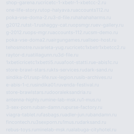
shop-garena.ru
cricetc-1-xbetr-1-xbetcc-2.ru
one-life-story.ru
top-halyava.ru
accounts112.ru
poka-vse-doma-2.ru
3-d-file.ru
hahahaharms.ru
g2012.ru
tst-1.ru
shaggy-cat.ru
opsmgr.ru
ev-gallery.ru
g-2012.ru
ops-mgr.ru
accounts-112.ru
csm-demo.ru
poka-vse-doma2.ru
airgungames.ru
allseo-host.ru
tehosmotre.ru
varieta-yug.ru
cricetc1xbetr1xbetcc2.ru
raytor-d.ru
atillagunn.ru
3d-file.ru
1xbeticricetc1xbetti5.ru
uafoot-statti.ru
e-abis1c.ru
store-brawl-stars.ru
kts-services.ru
dark-sand.ru
sindika-01.ru
sp-life.ru
x-legion.ru
sib-archives.ru
e-abis-1-c.ru
sindika01.ru
venda-festival.ru
store-brawlstars.ru
dooraleksandria.ru
antenna-highly.ru
mine-lab-msk.ru
1-mus.ru
3-sex-porn.ru
ban-damn.ru
purse-factory.ru
viagra-tablet.ru
fasbags.ru
adler-jun.ru
bandamn.ru
fincontech.ru
3sexporn.ru
1mus.ru
darksand.ru
rebus-toys.ru
minelab-msk.ru
alabuga-cityhotel.ru