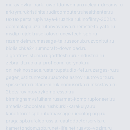
muraviovka-park.ru
worldofwoman.ru
clean-dreams.ru
arkrym.ru
kristinita.ru
dircomputer.ru
healthenter.ru
textexperts.ru
pivnaya-kruzhka.ru
kinofilmy-2021.ru
demolalapaluza.ru
tanyavanya.ru
remstir-tolyatti.ru
msdip.ru
jdol.ru
sokolovr.ru
newtech-spb.ru
rezemkleim.ru
massage-tai.ru
seonub.ru
zvonitut.ru
biolisichka24.ru
mncraft-download.ru
algoritm-sistema.ru
godflesh.ru
ru-industria.ru
zebra-tlt.ru
okna-proficom.ru
erynok.ru
onlinekinospace.ru
startupstudio-fefu.ru
zarges-ru.ru
gegenjustizunrecht.ru
autobalashov.ru
utrovortu.ru
spiski-firm.ru
elara-m.ru
kinomusorka.ru
mkcslava.ru
2bets.ru
vintovoykompressor.ru
birminghamvsfulham.ru
sarmat-komp.ru
pioneeri.ru
amadis-chocolate.ru
shkurki-karakulya.ru
kanotiforet.spb.ru
tutmassage.ru
ecolog.org.ru
praga.spb.ru
falcorussia.ru
autodoctorservis.ru
kamertondom.spb.ru
net-life.net.ru
avto-vozim.ru