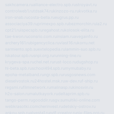
sakhcamera.ru
alliance-electro.spb.ru
stroyavt.ru
controlweb1.ru
tdsak74.ru
kinzozo-ru.ru
kvotka.ru
iron-snab.ru
costa-bella.ru
eugrus.pp.ru
associaciya39.ru
primexpo.spb.ru
bezmorchin.ru
ia2.ru
cpt21.ru
ispecspb.ru
regahost.ru
kolosok-elita.ru
tae-kwon.ru
consrio.com.ru
insiam.ru
avegainfo.ru
archery161.ru
bigencyclica.ru
vlast16.ru
korru.net
sarmiento.spb.su
extelopedia.ru
lammin-suo.spb.ru
iskatour.spb.ru
snpi.org.ru
running-line.ru
krygeva-spa.ru
chel.net.ru
rust-loco.ru
dugshop.ru
hl-beta.spb.ru
school494.spb.ru
mymubaby.ru
epoha-metalband.ru
ngr.spb.ru
rusgosnews.com
dieselvostok.ru
24hostel.msk.ru
w-dev.ru
f-ship.ru
regsmi.ru
filmnetwork.ru
malinasp.ru
kinosvin.ru
h2o-salon.ru
malutkayork.ru
deltaprim.spb.ru
tango-perm.ru
gooddir.ru
sgv.su
multiki-online.com
webkrasotki.com
cherinvest.ru
detskiy-ostrov.ru
ankou.spb.ru
alvesta1.ru
pdf-creator.ru
nix-files.org.ru