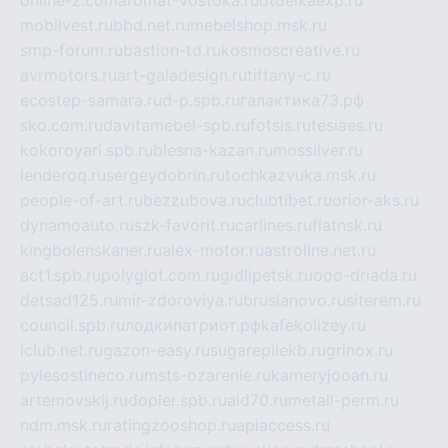
mobilvest.ru
bbd.net.ru
mebelshop.msk.ru
smp-forum.ru
bastion-td.ru
kosmoscreative.ru
avrmotors.ru
art-galadesign.ru
tiffany-c.ru
ecostep-samara.ru
d-p.spb.ru
галактика73.рф
sko.com.ru
davitamebel-spb.ru
fotsis.ru
tesiaes.ru
kokoroyari.spb.ru
blesna-kazan.ru
mossilver.ru
lenderoq.ru
sergeydobrin.ru
tochkazvuka.msk.ru
people-of-art.ru
bezzubova.ru
clubtibet.ru
orior-aks.ru
dynamoauto.ru
szk-favorit.ru
carlines.ru
flatnsk.ru
kingbolenskaner.ru
alex-motor.ru
astroline.net.ru
act1.spb.ru
polyglot.com.ru
gidlipetsk.ru
ooo-driada.ru
detsad125.ru
mir-zdoroviya.ru
bruslanovo.ru
siterem.ru
council.spb.ru
лодкипатриот.рф
kafekolizey.ru
iclub.net.ru
gazon-easy.ru
sugarepilekb.ru
grinox.ru
pylesostineco.ru
msts-ozarenie.ru
kameryjooan.ru
artemovskij.ru
dopler.spb.ru
aid70.ru
metall-perm.ru
ndm.msk.ru
ratingzooshop.ru
apiaccess.ru