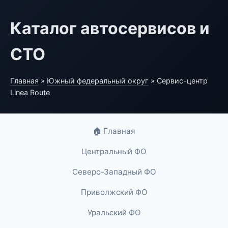
Каталог автосервисов и
СТО
Главная
»
Южный федеральный округ
» Сервис-центр
Linea Route
🏠 Главная
Центральный ФО
Северо-Западный ФО
Приволжский ФО
Уральский ФО