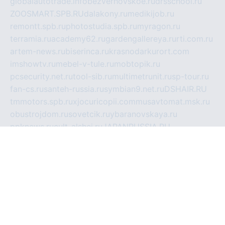
globalautotrade.info
bezverhovskoe.ru
drsschool.ru
ZOOSMART.SPB.RU
dalakony.ru
medikijob.ru
remontt.spb.ru
photostudia.spb.ru
myragon.ru
terramia.ru
academy62.ru
gardengallereya.ru
rti.com.ru
artem-news.ru
biserinca.ru
krasnodarkurort.com
imshowtv.ru
mebel-v-tule.ru
mobtopik.ru
pcsecurity.net.ru
tool-sib.ru
multimetrunit.ru
sp-tour.ru
fan-cs.ru
santeh-russia.ru
symbian9.net.ru
DSHAIR.RU
tmmotors.spb.ru
xjocuricopii.com
musavtomat.msk.ru
obustrojdom.ru
sovetcik.ru
ybaranovskaya.ru
ppknews.ru
cult-alshei.ru
JAPANRUSSIA.RU
proekciyamebel.ru
imper-finans.ru
rim.org.ru
glamourai.ru
brassminus.ru
zabor-pro.ru
ftn.pp.ru
dorogoe58.ru
laimengpacker.ru
kuzova-zapchasti.ru
sageerp.ru
taxodrom.ru
dsrazvitie.ru
hardcity.net.ru
ratinghomegames.ru
topservice25.ru
gubernyan.ru
gtglasslined.ru
ii4.ru
tssport.spb.ru
andorra24.com
blackwallstreet.ru
oboimos.ru
optim-doors.com.ru