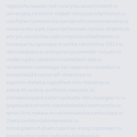
regionufa.ru
weiss-bet.ru
zaryna.ru
casinotablet.ru
universalia.ru
remont-mebeli-moscow.ru
termomur.ru
clubfisher.ru
remstirufa.ru
erdamchi.ru
doramamama.ru
muraviovka-park.ru
worldofwoman.ru
clean-dreams.ru
arkrym.ru
kristinita.ru
dircomputer.ru
healthenter.ru
textexperts.ru
pivnaya-kruzhka.ru
kinofilmy-2021.ru
demolalapaluza.ru
tanyavanya.ru
remstir-tolyatti.ru
msdip.ru
jdol.ru
sokolovr.ru
newtech-spb.ru
rezemkleim.ru
massage-tai.ru
seonub.ru
zvonitut.ru
biolisichka24.ru
mncraft-download.ru
algoritm-sistema.ru
godflesh.ru
ru-industria.ru
zebra-tlt.ru
okna-proficom.ru
erynok.ru
onlinekinospace.ru
startupstudio-fefu.ru
zarges-ru.ru
gegenjustizunrecht.ru
autobalashov.ru
utrovortu.ru
spiski-firm.ru
elara-m.ru
kinomusorka.ru
mkcslava.ru
2bets.ru
vintovoykompressor.ru
birminghamvsfulham.ru
sarmat-komp.ru
pioneeri.ru
amadis-chocolate.ru
shkurki-karakulya.ru