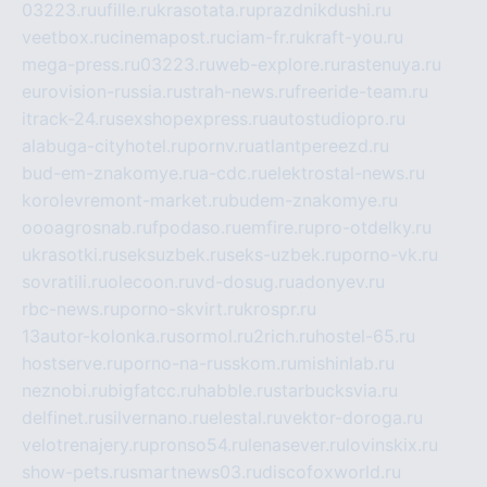
03223.ru
ufille.ru
krasotata.ru
prazdnikdushi.ru
veetbox.ru
cinemapost.ru
ciam-fr.ru
kraft-you.ru
mega-press.ru
03223.ru
web-explore.ru
rastenuya.ru
eurovision-russia.ru
strah-news.ru
freeride-team.ru
itrack-24.ru
sexshopexpress.ru
autostudiopro.ru
alabuga-cityhotel.ru
pornv.ru
atlantpereezd.ru
bud-em-znakomye.ru
a-cdc.ru
elektrostal-news.ru
korolevremont-market.ru
budem-znakomye.ru
oooagrosnab.ru
fpodaso.ru
emfire.ru
pro-otdelky.ru
ukrasotki.ru
seksuzbek.ru
seks-uzbek.ru
porno-vk.ru
sovratili.ru
olecoon.ru
vd-dosug.ru
adonyev.ru
rbc-news.ru
porno-skvirt.ru
krospr.ru
13autor-kolonka.ru
sormol.ru
2rich.ru
hostel-65.ru
hostserve.ru
porno-na-russkom.ru
mishinlab.ru
neznobi.ru
bigfatcc.ru
habble.ru
starbucksvia.ru
delfinet.ru
silvernano.ru
elestal.ru
vektor-doroga.ru
velotrenajery.ru
pronso54.ru
lenasever.ru
lovinskix.ru
show-pets.ru
smartnews03.ru
discofoxworld.ru