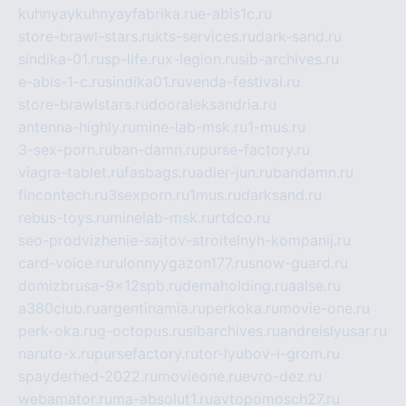
kuhnyaykuhnyayfabrika.ru
e-abis1c.ru
store-brawl-stars.ru
kts-services.ru
dark-sand.ru
sindika-01.ru
sp-life.ru
x-legion.ru
sib-archives.ru
e-abis-1-c.ru
sindika01.ru
venda-festival.ru
store-brawlstars.ru
dooraleksandria.ru
antenna-highly.ru
mine-lab-msk.ru
1-mus.ru
3-sex-porn.ru
ban-damn.ru
purse-factory.ru
viagra-tablet.ru
fasbags.ru
adler-jun.ru
bandamn.ru
fincontech.ru
3sexporn.ru
1mus.ru
darksand.ru
rebus-toys.ru
minelab-msk.ru
rtdco.ru
seo-prodvizhenie-sajtov-stroitelnyh-kompanij.ru
card-voice.ru
rulonnyygazon177.ru
snow-guard.ru
domizbrusa-9x12spb.ru
demaholding.ru
aalse.ru
a380club.ru
argentinamia.ru
perkoka.ru
movie-one.ru
perk-oka.ru
g-octopus.ru
sibarchives.ru
andreislyusar.ru
naruto-x.ru
pursefactory.ru
tor-lyubov-i-grom.ru
spayderhed-2022.ru
movieone.ru
evro-dez.ru
webamator.ru
ma-absolut1.ru
avtopomosch27.ru