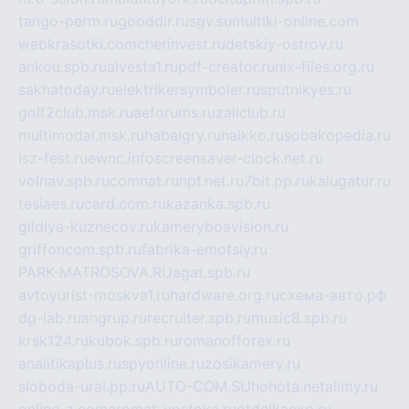
tango-perm.ru
gooddir.ru
sgv.su
multiki-online.com
webkrasotki.com
cherinvest.ru
detskiy-ostrov.ru
ankou.spb.ru
alvesta1.ru
pdf-creator.ru
nix-files.org.ru
sakhatoday.ru
elektrikersymboler.ru
sputnikyes.ru
golf2club.msk.ru
aeforums.ru
zallclub.ru
multimodal.msk.ru
habaigry.ru
haikko.ru
sobakopedia.ru
isz-fest.ru
ewnc.info
screensaver-clock.net.ru
volnav.spb.ru
comnat.ru
npf.net.ru
7bit.pp.ru
kalugatur.ru
tesiaes.ru
card.com.ru
kazanka.spb.ru
gildiya-kuznecov.ru
kameryboavision.ru
griffoncom.spb.ru
fabrika-emotsiy.ru
PARK-MATROSOVA.RU
agat.spb.ru
avtoyurist-moskva1.ru
hardware.org.ru
схема-авто.рф
dg-lab.ru
angrup.ru
recruiter.spb.ru
music8.spb.ru
krsk124.ru
kubok.spb.ru
romanofforex.ru
analitikaplus.ru
spyonline.ru
zosikamery.ru
sloboda-ural.pp.ru
AUTO-COM.SU
hohota.net
alimy.ru
online-z.com
aromat-vostoka.ru
otdelkaexp.ru