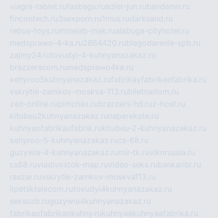
viagra-tablet.ru
fasbags.ru
adler-jun.ru
bandamn.ru
fincontech.ru
3sexporn.ru
1mus.ru
darksand.ru
rebus-toys.ru
minelab-msk.ru
alabuga-cityhotel.ru
medsprawo-4-ka.ru
2864420.ru
blagodarenie-spb.ru
zajmy24.ru
tovudyi-4-kuhnyanazakaz.ru
brazzerscom.ru
medsprawo4ka.ru
xehyroo5kuhnyanazakaz.ru
fabrikayfabrikaefabrika.ru
vskrytie-zamkov-moskva-113.ru
biletnadom.ru
zed-online.ru
pimchax.ru
brazzers-hd.ru
z-host.ru
kitubeu2kuhnyanazakaz.ru
naperekate.ru
kuhnyaofabrikaufabrik.ru
kitubeu-2-kuhnyanazakaz.ru
xehyroo-5-kuhnyanazakaz.ru
cs-68.ru
guzywia-4-kuhnyanazakaz.ru
mir-tk.ru
vlknrussia.ru
cs68.ru
vladivostok-map.ru
video-seks.ru
bankaribi.ru
raszar.ru
vskrytie-zamkov-moskva113.ru
lipetsktelecom.ru
tovudyi4kuhnyanazakaz.ru
seksuzb.ru
guzywia4kuhnyanazakaz.ru
fabrikaofabrikaokuhny.ru
kuhnyaekuhnyaafabrika.ru