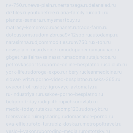
nv-750.ru
news-plain.ru
nertansaga.ru
delanalad.ru
dizfiles.ru
youtubefree.ru
aria-family.ru
roadli.ru
planeta-samara.ru
mysmartbuy.ru
matrasy-kemerovo.ru
ashanet.ru
trade-farm.ru
dotcustoms.ru
domizbrusa9x12spb.ru
autodamp.ru
narasimha.ru
djcommodities.ru
nv750.ru
x-ton.ru
newsplain.ru
cardvoice.ru
modopaper.ru
manunae.ru
gbget.ru
alfeihavsalnassr.ru
madoma.ru
tajuncos.ru
petrovkasports.ru
porno-online-besplatno.ru
splclub.ru
york-life.ru
doroga-expo.ru
ribery.ru
cleanmedicine.ru
slovar-ivrit.ru
porno-video-besplatno.ru
seks-365.ru
ovucontrol.ru
sloty-igrovyye-avtomaty.ru
ru-industriya.ru
russkoe-porno-besplatno.ru
belgorod-day.ru
digilith.ru
pichkurovlab.ru
medic-today.ru
taksu.ru
comp123.ru
don-ykt.ru
teensvoice.ru
imgsharing.ru
domashnee-porno.ru
eva-elfie.ru
foto-tur.ru
biz-doska.ru
metropoltravel.ru
veslo-i-yakor.ru
borodino-media.ru
rostotsky.ru