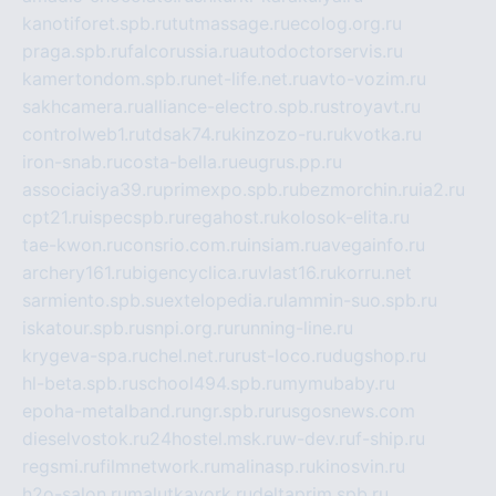
kanotiforet.spb.ru
tutmassage.ru
ecolog.org.ru
praga.spb.ru
falcorussia.ru
autodoctorservis.ru
kamertondom.spb.ru
net-life.net.ru
avto-vozim.ru
sakhcamera.ru
alliance-electro.spb.ru
stroyavt.ru
controlweb1.ru
tdsak74.ru
kinzozo-ru.ru
kvotka.ru
iron-snab.ru
costa-bella.ru
eugrus.pp.ru
associaciya39.ru
primexpo.spb.ru
bezmorchin.ru
ia2.ru
cpt21.ru
ispecspb.ru
regahost.ru
kolosok-elita.ru
tae-kwon.ru
consrio.com.ru
insiam.ru
avegainfo.ru
archery161.ru
bigencyclica.ru
vlast16.ru
korru.net
sarmiento.spb.su
extelopedia.ru
lammin-suo.spb.ru
iskatour.spb.ru
snpi.org.ru
running-line.ru
krygeva-spa.ru
chel.net.ru
rust-loco.ru
dugshop.ru
hl-beta.spb.ru
school494.spb.ru
mymubaby.ru
epoha-metalband.ru
ngr.spb.ru
rusgosnews.com
dieselvostok.ru
24hostel.msk.ru
w-dev.ru
f-ship.ru
regsmi.ru
filmnetwork.ru
malinasp.ru
kinosvin.ru
h2o-salon.ru
malutkayork.ru
deltaprim.spb.ru