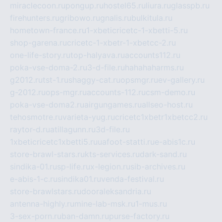
miraclecoon.ru
pongup.ru
hostel65.ru
liura.ru
glasspb.ru
firehunters.ru
gribowo.ru
gnalis.ru
bulkitula.ru
hometown-france.ru
1-xbeticricetc-1-xbetti-5.ru
shop-garena.ru
cricetc-1-xbetr-1-xbetcc-2.ru
one-life-story.ru
top-halyava.ru
accounts112.ru
poka-vse-doma-2.ru
3-d-file.ru
hahahaharms.ru
g2012.ru
tst-1.ru
shaggy-cat.ru
opsmgr.ru
ev-gallery.ru
g-2012.ru
ops-mgr.ru
accounts-112.ru
csm-demo.ru
poka-vse-doma2.ru
airgungames.ru
allseo-host.ru
tehosmotre.ru
varieta-yug.ru
cricetc1xbetr1xbetcc2.ru
raytor-d.ru
atillagunn.ru
3d-file.ru
1xbeticricetc1xbetti5.ru
uafoot-statti.ru
e-abis1c.ru
store-brawl-stars.ru
kts-services.ru
dark-sand.ru
sindika-01.ru
sp-life.ru
x-legion.ru
sib-archives.ru
e-abis-1-c.ru
sindika01.ru
venda-festival.ru
store-brawlstars.ru
dooraleksandria.ru
antenna-highly.ru
mine-lab-msk.ru
1-mus.ru
3-sex-porn.ru
ban-damn.ru
purse-factory.ru