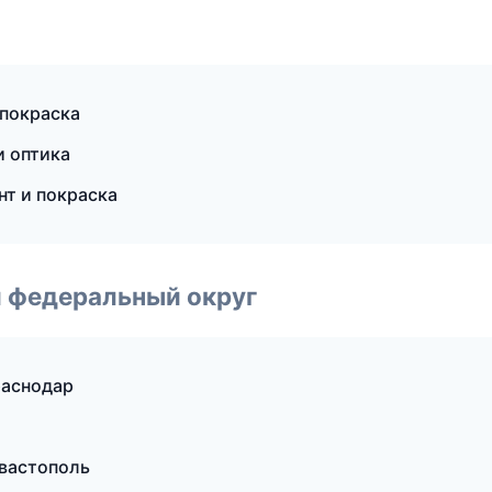
 покраска
и оптика
нт и покраска
 федеральный округ
раснодар
евастополь