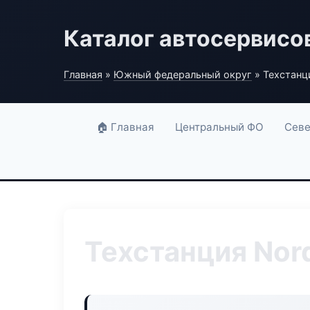
Каталог автосервисо
Главная
»
Южный федеральный округ
» Техстанц
🏠 Главная
Центральный ФО
Севе
Техстанция Nor