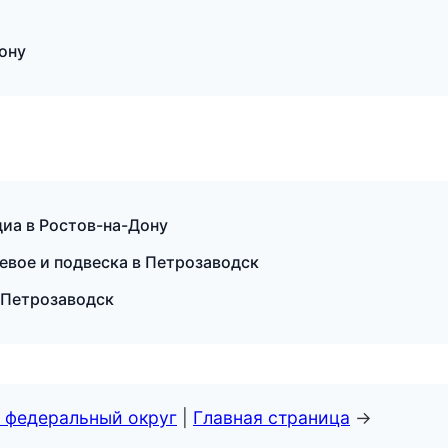
Дону
диа в Ростов-на-Дону
левое и подвеска в Петрозаводск
 Петрозаводск
 федеральный округ
|
Главная страница
→