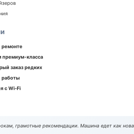
йзеров
ния
ми
и ремонте
м премиум-класса
рый заказ редких
е работы
 с Wi‑Fi
окам, грамотные рекомендации. Машина едет как нова