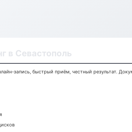
г в Севастополь
нлайн-запись, быстрый приём, честный результат. Доку
я
дисков