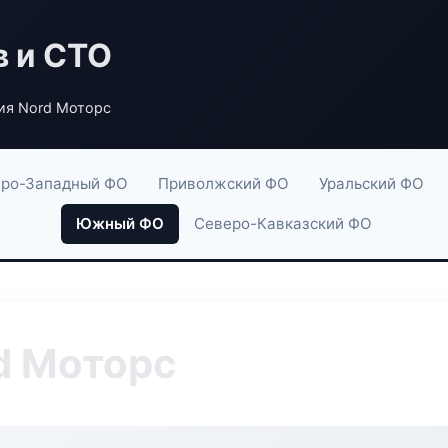
в и СТО
ия Nord Моторс
ро-Западный ФО
Приволжский ФО
Уральский ФО
Южный ФО
Северо-Кавказский ФО
d Моторс