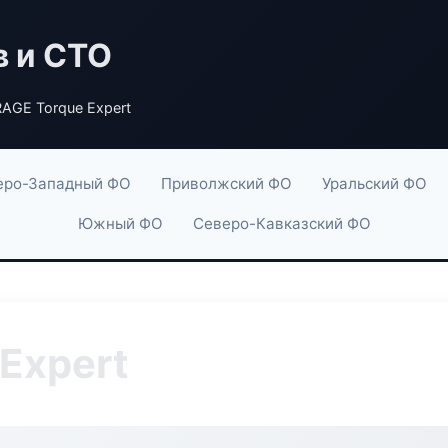
в и СТО
AGE Torque Expert
еро-Западный ФО
Приволжский ФО
Уральский ФО
Южный ФО
Северо-Кавказский ФО
Expert