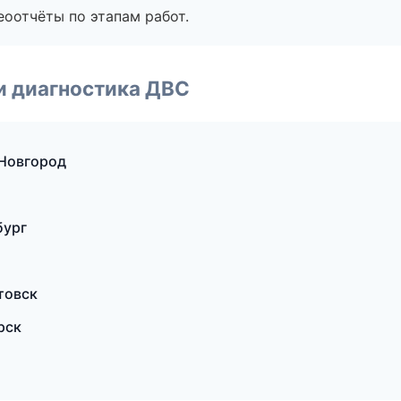
еоотчёты по этапам работ.
и диагностика ДВС
 Новгород
бург
товск
рск