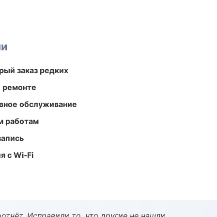
ми
рый заказ редких
и ремонте
вное обслуживание
м работам
запись
 с Wi‑Fi
тчёт. Исправили то, что другие не нашли.