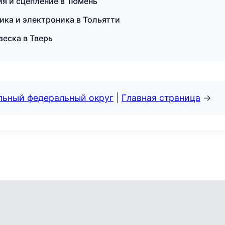
ия и сцепление в Тюмень
ика и электроника в Тольятти
веска в Тверь
альный федеральный округ
|
Главная страница
→