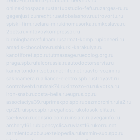
zebra-tlt.ru
okna-proficom.ru
erynok.ru
onlinekinospace.ru
startupstudio-fefu.ru
zarges-ru.ru
gegenjustizunrecht.ru
autobalashov.ru
utrovortu.ru
spiski-firm.ru
elara-m.ru
kinomusorka.ru
mkcslava.ru
2bets.ru
vintovoykompressor.ru
birminghamvsfulham.ru
sarmat-komp.ru
pioneeri.ru
amadis-chocolate.ru
shkurki-karakulya.ru
kanotiforet.spb.ru
tutmassage.ru
ecolog.org.ru
praga.spb.ru
falcorussia.ru
autodoctorservis.ru
kamertondom.spb.ru
net-life.net.ru
avto-vozim.ru
sakhcamera.ru
alliance-electro.spb.ru
stroyavt.ru
controlweb1.ru
tdsak74.ru
kinzozo-ru.ru
kvotka.ru
iron-snab.ru
costa-bella.ru
eugrus.pp.ru
associaciya39.ru
primexpo.spb.ru
bezmorchin.ru
ia2.ru
cpt21.ru
ispecspb.ru
regahost.ru
kolosok-elita.ru
tae-kwon.ru
consrio.com.ru
insiam.ru
avegainfo.ru
archery161.ru
bigencyclica.ru
vlast16.ru
korru.net
sarmiento.spb.su
extelopedia.ru
lammin-suo.spb.ru