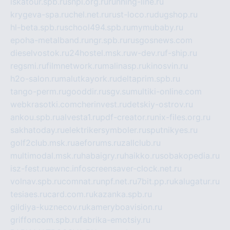
iskatour.spb.ru
snpi.org.ru
running-line.ru
krygeva-spa.ru
chel.net.ru
rust-loco.ru
dugshop.ru
hl-beta.spb.ru
school494.spb.ru
mymubaby.ru
epoha-metalband.ru
ngr.spb.ru
rusgosnews.com
dieselvostok.ru
24hostel.msk.ru
w-dev.ru
f-ship.ru
regsmi.ru
filmnetwork.ru
malinasp.ru
kinosvin.ru
h2o-salon.ru
malutkayork.ru
deltaprim.spb.ru
tango-perm.ru
gooddir.ru
sgv.su
multiki-online.com
webkrasotki.com
cherinvest.ru
detskiy-ostrov.ru
ankou.spb.ru
alvesta1.ru
pdf-creator.ru
nix-files.org.ru
sakhatoday.ru
elektrikersymboler.ru
sputnikyes.ru
golf2club.msk.ru
aeforums.ru
zallclub.ru
multimodal.msk.ru
habaigry.ru
haikko.ru
sobakopedia.ru
isz-fest.ru
ewnc.info
screensaver-clock.net.ru
volnav.spb.ru
comnat.ru
npf.net.ru
7bit.pp.ru
kalugatur.ru
tesiaes.ru
card.com.ru
kazanka.spb.ru
gildiya-kuznecov.ru
kameryboavision.ru
griffoncom.spb.ru
fabrika-emotsiy.ru