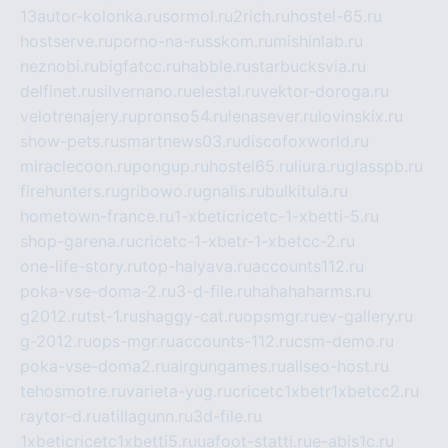
13autor-kolonka.ru
sormol.ru
2rich.ru
hostel-65.ru
hostserve.ru
porno-na-russkom.ru
mishinlab.ru
neznobi.ru
bigfatcc.ru
habble.ru
starbucksvia.ru
delfinet.ru
silvernano.ru
elestal.ru
vektor-doroga.ru
velotrenajery.ru
pronso54.ru
lenasever.ru
lovinskix.ru
show-pets.ru
smartnews03.ru
discofoxworld.ru
miraclecoon.ru
pongup.ru
hostel65.ru
liura.ru
glasspb.ru
firehunters.ru
gribowo.ru
gnalis.ru
bulkitula.ru
hometown-france.ru
1-xbeticricetc-1-xbetti-5.ru
shop-garena.ru
cricetc-1-xbetr-1-xbetcc-2.ru
one-life-story.ru
top-halyava.ru
accounts112.ru
poka-vse-doma-2.ru
3-d-file.ru
hahahaharms.ru
g2012.ru
tst-1.ru
shaggy-cat.ru
opsmgr.ru
ev-gallery.ru
g-2012.ru
ops-mgr.ru
accounts-112.ru
csm-demo.ru
poka-vse-doma2.ru
airgungames.ru
allseo-host.ru
tehosmotre.ru
varieta-yug.ru
cricetc1xbetr1xbetcc2.ru
raytor-d.ru
atillagunn.ru
3d-file.ru
1xbeticricetc1xbetti5.ru
uafoot-statti.ru
e-abis1c.ru