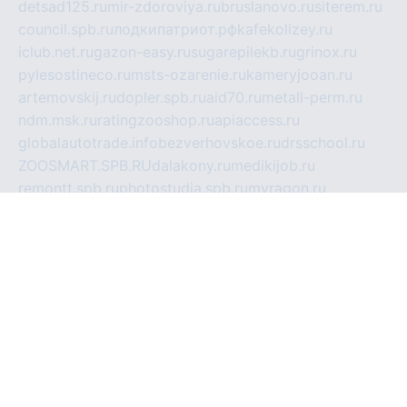
detsad125.ru
mir-zdoroviya.ru
bruslanovo.ru
siterem.ru
council.spb.ru
лодкипатриот.рф
kafekolizey.ru
iclub.net.ru
gazon-easy.ru
sugarepilekb.ru
grinox.ru
pylesostineco.ru
msts-ozarenie.ru
kameryjooan.ru
artemovskij.ru
dopler.spb.ru
aid70.ru
metall-perm.ru
ndm.msk.ru
ratingzooshop.ru
apiaccess.ru
globalautotrade.info
bezverhovskoe.ru
drsschool.ru
ZOOSMART.SPB.RU
dalakony.ru
medikijob.ru
remontt.spb.ru
photostudia.spb.ru
myragon.ru
terramia.ru
academy62.ru
gardengallereya.ru
rti.com.ru
artem-news.ru
biserinca.ru
krasnodarkurort.com
imshowtv.ru
mebel-v-tule.ru
mobtopik.ru
pcsecurity.net.ru
tool-sib.ru
multimetrunit.ru
sp-tour.ru
fan-cs.ru
santeh-russia.ru
symbian9.net.ru
DSHAIR.RU
tmmotors.spb.ru
xjocuricopii.com
musavtomat.msk.ru
obustrojdom.ru
sovetcik.ru
ybaranovskaya.ru
ppknews.ru
cult-alshei.ru
JAPANRUSSIA.RU
proekciyamebel.ru
imper-finans.ru
rim.org.ru