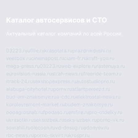
Каталог автосервисов и СТО
Актуальный каталог компаний по всей России
03223.ru
ufille.ru
krasotata.ru
prazdnikdushi.ru
veetbox.ru
cinemapost.ru
ciam-fr.ru
kraft-you.ru
mega-press.ru
03223.ru
web-explore.ru
rastenuya.ru
eurovision-russia.ru
strah-news.ru
freeride-team.ru
itrack-24.ru
sexshopexpress.ru
autostudiopro.ru
alabuga-cityhotel.ru
pornv.ru
atlantpereezd.ru
bud-em-znakomye.ru
a-cdc.ru
elektrostal-news.ru
korolevremont-market.ru
budem-znakomye.ru
oooagrosnab.ru
fpodaso.ru
emfire.ru
pro-otdelky.ru
ukrasotki.ru
seksuzbek.ru
seks-uzbek.ru
porno-vk.ru
sovratili.ru
olecoon.ru
vd-dosug.ru
adonyev.ru
rbc-news.ru
porno-skvirt.ru
krospr.ru