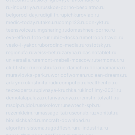
ru-industriya.ru
russkoe-porno-besplatno.ru
belgorod-day.ru
digilith.ru
pichkurovlab.ru
medic-today.ru
taksu.ru
comp123.ru
don-ykt.ru
teensvoice.ru
imgsharing.ru
domashnee-porno.ru
eva-elfie.ru
foto-tur.ru
biz-doska.ru
metropoltravel.ru
veslo-i-yakor.ru
borodino-media.ru
rostotsky.ru
regionufa.ru
weiss-bet.ru
zaryna.ru
casinotablet.ru
universalia.ru
remont-mebeli-moscow.ru
termomur.ru
clubfisher.ru
remstirufa.ru
erdamchi.ru
doramamama.ru
muraviovka-park.ru
worldofwoman.ru
clean-dreams.ru
arkrym.ru
kristinita.ru
dircomputer.ru
healthenter.ru
textexperts.ru
pivnaya-kruzhka.ru
kinofilmy-2021.ru
demolalapaluza.ru
tanyavanya.ru
remstir-tolyatti.ru
msdip.ru
jdol.ru
sokolovr.ru
newtech-spb.ru
rezemkleim.ru
massage-tai.ru
seonub.ru
zvonitut.ru
biolisichka24.ru
mncraft-download.ru
algoritm-sistema.ru
godflesh.ru
ru-industria.ru