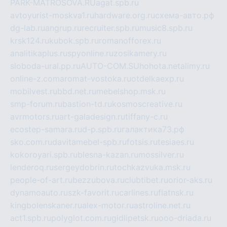
PARK-MATROSOVA.RU
agat.spb.ru
avtoyurist-moskva1.ru
hardware.org.ru
схема-авто.рф
dg-lab.ru
angrup.ru
recruiter.spb.ru
music8.spb.ru
krsk124.ru
kubok.spb.ru
romanofforex.ru
analitikaplus.ru
spyonline.ru
zosikamery.ru
sloboda-ural.pp.ru
AUTO-COM.SU
hohota.net
alimy.ru
online-z.com
aromat-vostoka.ru
otdelkaexp.ru
mobilvest.ru
bbd.net.ru
mebelshop.msk.ru
smp-forum.ru
bastion-td.ru
kosmoscreative.ru
avrmotors.ru
art-galadesign.ru
tiffany-c.ru
ecostep-samara.ru
d-p.spb.ru
галактика73.рф
sko.com.ru
davitamebel-spb.ru
fotsis.ru
tesiaes.ru
kokoroyari.spb.ru
blesna-kazan.ru
mossilver.ru
lenderoq.ru
sergeydobrin.ru
tochkazvuka.msk.ru
people-of-art.ru
bezzubova.ru
clubtibet.ru
orior-aks.ru
dynamoauto.ru
szk-favorit.ru
carlines.ru
flatnsk.ru
kingbolenskaner.ru
alex-motor.ru
astroline.net.ru
act1.spb.ru
polyglot.com.ru
gidlipetsk.ru
ooo-driada.ru