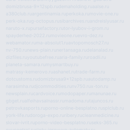
domizbrusa-9x12spb.ru
demaholding.ru
aalse.ru
a380club.ru
argentinamia.ru
perkoka.ru
movie-one.ru
perk-oka.ru
g-octopus.ru
sibarchives.ru
andreislyusar.ru
naruto-x.ru
pursefactory.ru
tor-lyubov-i-grom.ru
spayderhed-2022.ru
movieone.ru
evro-dez.ru
webamator.ru
ma-absolut1.ru
avtopomosch27.ru
nv-750.ru
news-plain.ru
nertansaga.ru
delanalad.ru
dizfiles.ru
youtubefree.ru
aria-family.ru
roadli.ru
planeta-samara.ru
mysmartbuy.ru
matrasy-kemerovo.ru
ashanet.ru
trade-farm.ru
dotcustoms.ru
domizbrusa9x12spb.ru
autodamp.ru
narasimha.ru
djcommodities.ru
nv750.ru
x-ton.ru
newsplain.ru
cardvoice.ru
modopaper.ru
manunae.ru
gbget.ru
alfeihavsalnassr.ru
madoma.ru
tajuncos.ru
petrovkasports.ru
porno-online-besplatno.ru
splclub.ru
york-life.ru
doroga-expo.ru
ribery.ru
cleanmedicine.ru
slovar-ivrit.ru
porno-video-besplatno.ru
seks-365.ru
ovucontrol.ru
sloty-igrovyye-avtomaty.ru