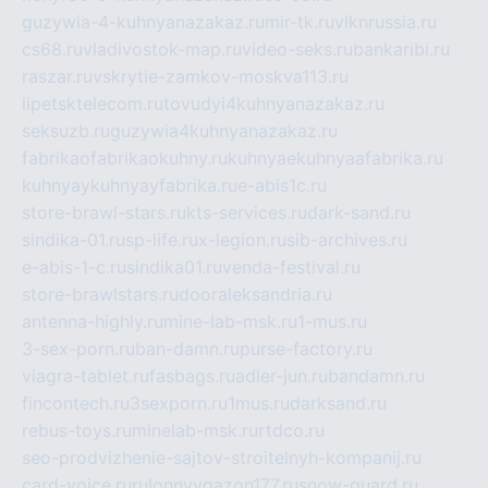
guzywia-4-kuhnyanazakaz.ru
mir-tk.ru
vlknrussia.ru
cs68.ru
vladivostok-map.ru
video-seks.ru
bankaribi.ru
raszar.ru
vskrytie-zamkov-moskva113.ru
lipetsktelecom.ru
tovudyi4kuhnyanazakaz.ru
seksuzb.ru
guzywia4kuhnyanazakaz.ru
fabrikaofabrikaokuhny.ru
kuhnyaekuhnyaafabrika.ru
kuhnyaykuhnyayfabrika.ru
e-abis1c.ru
store-brawl-stars.ru
kts-services.ru
dark-sand.ru
sindika-01.ru
sp-life.ru
x-legion.ru
sib-archives.ru
e-abis-1-c.ru
sindika01.ru
venda-festival.ru
store-brawlstars.ru
dooraleksandria.ru
antenna-highly.ru
mine-lab-msk.ru
1-mus.ru
3-sex-porn.ru
ban-damn.ru
purse-factory.ru
viagra-tablet.ru
fasbags.ru
adler-jun.ru
bandamn.ru
fincontech.ru
3sexporn.ru
1mus.ru
darksand.ru
rebus-toys.ru
minelab-msk.ru
rtdco.ru
seo-prodvizhenie-sajtov-stroitelnyh-kompanij.ru
card-voice.ru
rulonnyygazon177.ru
snow-guard.ru