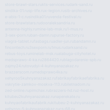
store-brawl-stars.ru
kts-services.ru
dark-sand.ru
sindika-01.ru
sp-life.ru
x-legion.ru
sib-archives.ru
e-abis-1-c.ru
sindika01.ru
venda-festival.ru
store-brawlstars.ru
dooraleksandria.ru
antenna-highly.ru
mine-lab-msk.ru
1-mus.ru
3-sex-porn.ru
ban-damn.ru
purse-factory.ru
viagra-tablet.ru
fasbags.ru
adler-jun.ru
bandamn.ru
fincontech.ru
3sexporn.ru
1mus.ru
darksand.ru
rebus-toys.ru
minelab-msk.ru
alabuga-cityhotel.ru
medsprawo-4-ka.ru
2864420.ru
blagodarenie-spb.ru
zajmy24.ru
tovudyi-4-kuhnyanazakaz.ru
brazzerscom.ru
medsprawo4ka.ru
xehyroo5kuhnyanazakaz.ru
fabrikayfabrikaefabrika.ru
vskrytie-zamkov-moskva-113.ru
biletnadom.ru
zed-online.ru
pimchax.ru
brazzers-hd.ru
z-host.ru
kitubeu2kuhnyanazakaz.ru
naperekate.ru
kuhnyaofabrikaufabrik.ru
kitubeu-2-kuhnyanazakaz.ru
xehyroo-5-kuhnyanazakaz.ru
cs-68.ru