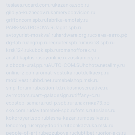
tesiaes.ru
card.com.ru
kazanka.spb.ru
gildiya-kuznecov.ru
kameryboavision.ru
griffoncom.spb.ru
fabrika-emotsiy.ru
PARK-MATROSOVA.RU
agat.spb.ru
avtoyurist-moskva1.ru
hardware.org.ru
схема-авто.рф
dg-lab.ru
angrup.ru
recruiter.spb.ru
music8.spb.ru
krsk124.ru
kubok.spb.ru
romanofforex.ru
analitikaplus.ru
spyonline.ru
zosikamery.ru
sloboda-ural.pp.ru
AUTO-COM.SU
hohota.net
alimy.ru
online-z.com
aromat-vostoka.ru
otdelkaexp.ru
mobilvest.ru
bbd.net.ru
mebelshop.msk.ru
smp-forum.ru
bastion-td.ru
kosmoscreative.ru
avrmotors.ru
art-galadesign.ru
tiffany-c.ru
ecostep-samara.ru
d-p.spb.ru
галактика73.рф
sko.com.ru
davitamebel-spb.ru
fotsis.ru
tesiaes.ru
kokoroyari.spb.ru
blesna-kazan.ru
mossilver.ru
lenderoq.ru
sergeydobrin.ru
tochkazvuka.msk.ru
people-of-art.ru
bezzubova.ru
clubtibet.ru
orior-aks.ru