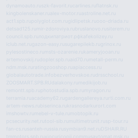
dynamoauto.ru
szk-favorit.ru
carlines.ru
flatnsk.ru
kingbolenskaner.ru
alex-motor.ru
astroline.net.ru
act1.spb.ru
polyglot.com.ru
gidlipetsk.ru
ooo-driada.ru
detsad125.ru
mir-zdoroviya.ru
bruslanovo.ru
siterem.ru
council.spb.ru
лодкипатриот.рф
kafekolizey.ru
iclub.net.ru
gazon-easy.ru
sugarepilekb.ru
grinox.ru
pylesostineco.ru
msts-ozarenie.ru
kameryjooan.ru
artemovskij.ru
dopler.spb.ru
aid70.ru
metall-perm.ru
ndm.msk.ru
ratingzooshop.ru
apiaccess.ru
globalautotrade.info
bezverhovskoe.ru
drsschool.ru
ZOOSMART.SPB.RU
dalakony.ru
medikijob.ru
remontt.spb.ru
photostudia.spb.ru
myragon.ru
terramia.ru
academy62.ru
gardengallereya.ru
rti.com.ru
artem-news.ru
biserinca.ru
krasnodarkurort.com
imshowtv.ru
mebel-v-tule.ru
mobtopik.ru
pcsecurity.net.ru
tool-sib.ru
multimetrunit.ru
sp-tour.ru
fan-cs.ru
santeh-russia.ru
symbian9.net.ru
DSHAIR.RU
tmmotors.spb.ru
xjocuricopii.com
musavtomat.msk.ru