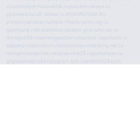
obustrojdom.ru
sovetcik.ru
ybaranovskaya.ru
ppknews.ru
cult-alshei.ru
JAPANRUSSIA.RU
proekciyamebel.ru
imper-finans.ru
rim.org.ru
glamourai.ru
brassminus.ru
zabor-pro.ru
ftn.pp.ru
dorogoe58.ru
laimengpacker.ru
kuzova-zapchasti.ru
sageerp.ru
taxodrom.ru
dsrazvitie.ru
hardcity.net.ru
ratinghomegames.ru
topservice25.ru
gubernyan.ru
gtglasslined.ru
ii4.ru
tssport.spb.ru
andorra24.com
blackwallstreet.ru
oboimos.ru
optim-doors.com.ru
ikuch.ru
nycr.org.ru
npa21.ru
vremya-ch.spb.ru
desert000.ru
ivtorgi.ru
ifiori.ru
catalog-statei.ru
dcv.org.ru
spetsmaster174.ru
ipkameryhiseeu.ru
dum26.ru
ruspol.spb.ru
fr-opendp.ru
kam-solnyshko.ru
cheyenne-arapaho.ru
sevzapmetal.spb.ru
ted-lapidus.spb.ru
parasite-eliminator.ru
sigma-complete.ru
modernworld.ru
dama-moda.ru
eholot-group.ru
sk-nvkz.ru
DRONGOLD.RU
democratia2.ru
i-farmer.ru
mass-sport.org