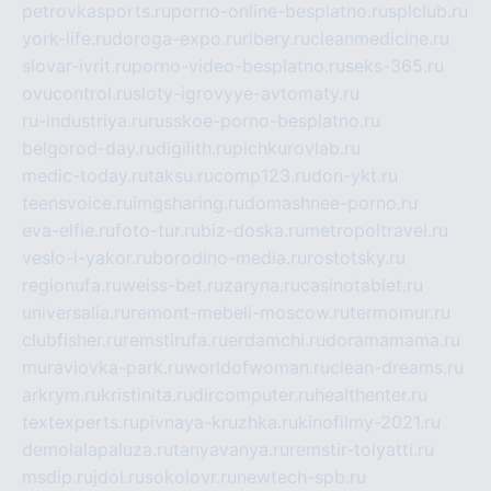
petrovkasports.ru
porno-online-besplatno.ru
splclub.ru
york-life.ru
doroga-expo.ru
ribery.ru
cleanmedicine.ru
slovar-ivrit.ru
porno-video-besplatno.ru
seks-365.ru
ovucontrol.ru
sloty-igrovyye-avtomaty.ru
ru-industriya.ru
russkoe-porno-besplatno.ru
belgorod-day.ru
digilith.ru
pichkurovlab.ru
medic-today.ru
taksu.ru
comp123.ru
don-ykt.ru
teensvoice.ru
imgsharing.ru
domashnee-porno.ru
eva-elfie.ru
foto-tur.ru
biz-doska.ru
metropoltravel.ru
veslo-i-yakor.ru
borodino-media.ru
rostotsky.ru
regionufa.ru
weiss-bet.ru
zaryna.ru
casinotablet.ru
universalia.ru
remont-mebeli-moscow.ru
termomur.ru
clubfisher.ru
remstirufa.ru
erdamchi.ru
doramamama.ru
muraviovka-park.ru
worldofwoman.ru
clean-dreams.ru
arkrym.ru
kristinita.ru
dircomputer.ru
healthenter.ru
textexperts.ru
pivnaya-kruzhka.ru
kinofilmy-2021.ru
demolalapaluza.ru
tanyavanya.ru
remstir-tolyatti.ru
msdip.ru
jdol.ru
sokolovr.ru
newtech-spb.ru