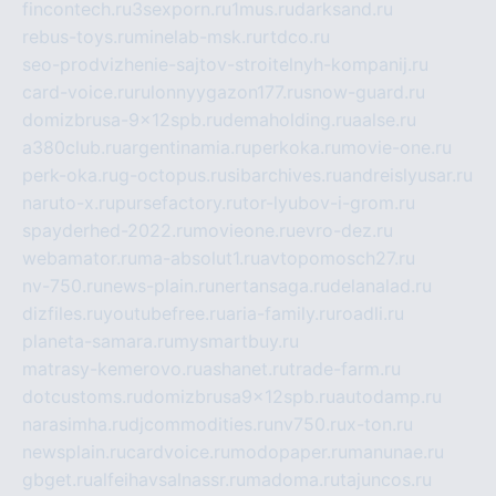
fincontech.ru
3sexporn.ru
1mus.ru
darksand.ru
rebus-toys.ru
minelab-msk.ru
rtdco.ru
seo-prodvizhenie-sajtov-stroitelnyh-kompanij.ru
card-voice.ru
rulonnyygazon177.ru
snow-guard.ru
domizbrusa-9x12spb.ru
demaholding.ru
aalse.ru
a380club.ru
argentinamia.ru
perkoka.ru
movie-one.ru
perk-oka.ru
g-octopus.ru
sibarchives.ru
andreislyusar.ru
naruto-x.ru
pursefactory.ru
tor-lyubov-i-grom.ru
spayderhed-2022.ru
movieone.ru
evro-dez.ru
webamator.ru
ma-absolut1.ru
avtopomosch27.ru
nv-750.ru
news-plain.ru
nertansaga.ru
delanalad.ru
dizfiles.ru
youtubefree.ru
aria-family.ru
roadli.ru
planeta-samara.ru
mysmartbuy.ru
matrasy-kemerovo.ru
ashanet.ru
trade-farm.ru
dotcustoms.ru
domizbrusa9x12spb.ru
autodamp.ru
narasimha.ru
djcommodities.ru
nv750.ru
x-ton.ru
newsplain.ru
cardvoice.ru
modopaper.ru
manunae.ru
gbget.ru
alfeihavsalnassr.ru
madoma.ru
tajuncos.ru