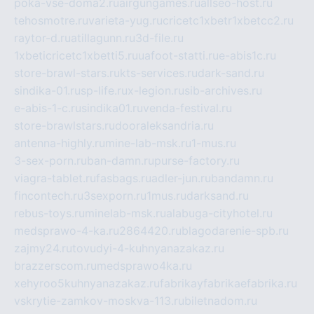
poka-vse-doma2.ru
airgungames.ru
allseo-host.ru
tehosmotre.ru
varieta-yug.ru
cricetc1xbetr1xbetcc2.ru
raytor-d.ru
atillagunn.ru
3d-file.ru
1xbeticricetc1xbetti5.ru
uafoot-statti.ru
e-abis1c.ru
store-brawl-stars.ru
kts-services.ru
dark-sand.ru
sindika-01.ru
sp-life.ru
x-legion.ru
sib-archives.ru
e-abis-1-c.ru
sindika01.ru
venda-festival.ru
store-brawlstars.ru
dooraleksandria.ru
antenna-highly.ru
mine-lab-msk.ru
1-mus.ru
3-sex-porn.ru
ban-damn.ru
purse-factory.ru
viagra-tablet.ru
fasbags.ru
adler-jun.ru
bandamn.ru
fincontech.ru
3sexporn.ru
1mus.ru
darksand.ru
rebus-toys.ru
minelab-msk.ru
alabuga-cityhotel.ru
medsprawo-4-ka.ru
2864420.ru
blagodarenie-spb.ru
zajmy24.ru
tovudyi-4-kuhnyanazakaz.ru
brazzerscom.ru
medsprawo4ka.ru
xehyroo5kuhnyanazakaz.ru
fabrikayfabrikaefabrika.ru
vskrytie-zamkov-moskva-113.ru
biletnadom.ru