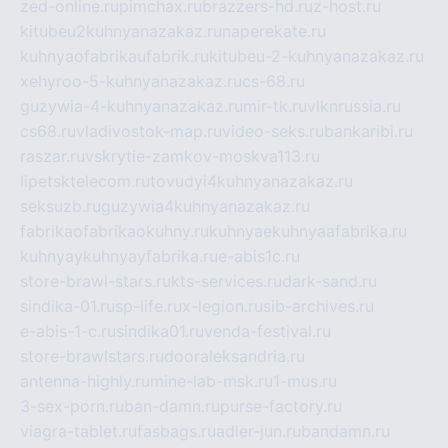
zed-online.ru
pimchax.ru
brazzers-hd.ru
z-host.ru
kitubeu2kuhnyanazakaz.ru
naperekate.ru
kuhnyaofabrikaufabrik.ru
kitubeu-2-kuhnyanazakaz.ru
xehyroo-5-kuhnyanazakaz.ru
cs-68.ru
guzywia-4-kuhnyanazakaz.ru
mir-tk.ru
vlknrussia.ru
cs68.ru
vladivostok-map.ru
video-seks.ru
bankaribi.ru
raszar.ru
vskrytie-zamkov-moskva113.ru
lipetsktelecom.ru
tovudyi4kuhnyanazakaz.ru
seksuzb.ru
guzywia4kuhnyanazakaz.ru
fabrikaofabrikaokuhny.ru
kuhnyaekuhnyaafabrika.ru
kuhnyaykuhnyayfabrika.ru
e-abis1c.ru
store-brawl-stars.ru
kts-services.ru
dark-sand.ru
sindika-01.ru
sp-life.ru
x-legion.ru
sib-archives.ru
e-abis-1-c.ru
sindika01.ru
venda-festival.ru
store-brawlstars.ru
dooraleksandria.ru
antenna-highly.ru
mine-lab-msk.ru
1-mus.ru
3-sex-porn.ru
ban-damn.ru
purse-factory.ru
viagra-tablet.ru
fasbags.ru
adler-jun.ru
bandamn.ru