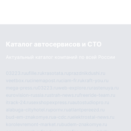
Каталог автосервисов и СТО
Актуальный каталог компаний по всей России
03223.ru
ufille.ru
krasotata.ru
prazdnikdushi.ru
veetbox.ru
cinemapost.ru
ciam-fr.ru
kraft-you.ru
mega-press.ru
03223.ru
web-explore.ru
rastenuya.ru
eurovision-russia.ru
strah-news.ru
freeride-team.ru
itrack-24.ru
sexshopexpress.ru
autostudiopro.ru
alabuga-cityhotel.ru
pornv.ru
atlantpereezd.ru
bud-em-znakomye.ru
a-cdc.ru
elektrostal-news.ru
korolevremont-market.ru
budem-znakomye.ru