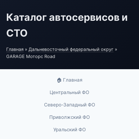
Каталог автосервисов и
СТО
Главная
»
Дальневосточный федеральный округ
»
GARAGE Моторс Road
🏠 Главная
Центральный ФО
Северо-Западный ФО
Приволжский ФО
Уральский ФО