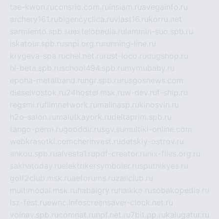
tae-kwon.ru
consrio.com.ru
insiam.ru
avegainfo.ru
archery161.ru
bigencyclica.ru
vlast16.ru
korru.net
sarmiento.spb.su
extelopedia.ru
lammin-suo.spb.ru
iskatour.spb.ru
snpi.org.ru
running-line.ru
krygeva-spa.ru
chel.net.ru
rust-loco.ru
dugshop.ru
hl-beta.spb.ru
school494.spb.ru
mymubaby.ru
epoha-metalband.ru
ngr.spb.ru
rusgosnews.com
dieselvostok.ru
24hostel.msk.ru
w-dev.ru
f-ship.ru
regsmi.ru
filmnetwork.ru
malinasp.ru
kinosvin.ru
h2o-salon.ru
malutkayork.ru
deltaprim.spb.ru
tango-perm.ru
gooddir.ru
sgv.su
multiki-online.com
webkrasotki.com
cherinvest.ru
detskiy-ostrov.ru
ankou.spb.ru
alvesta1.ru
pdf-creator.ru
nix-files.org.ru
sakhatoday.ru
elektrikersymboler.ru
sputnikyes.ru
golf2club.msk.ru
aeforums.ru
zallclub.ru
multimodal.msk.ru
habaigry.ru
haikko.ru
sobakopedia.ru
isz-fest.ru
ewnc.info
screensaver-clock.net.ru
volnav.spb.ru
comnat.ru
npf.net.ru
7bit.pp.ru
kalugatur.ru