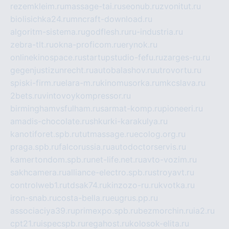
rezemkleim.ru
massage-tai.ru
seonub.ru
zvonitut.ru
biolisichka24.ru
mncraft-download.ru
algoritm-sistema.ru
godflesh.ru
ru-industria.ru
zebra-tlt.ru
okna-proficom.ru
erynok.ru
onlinekinospace.ru
startupstudio-fefu.ru
zarges-ru.ru
gegenjustizunrecht.ru
autobalashov.ru
utrovortu.ru
spiski-firm.ru
elara-m.ru
kinomusorka.ru
mkcslava.ru
2bets.ru
vintovoykompressor.ru
birminghamvsfulham.ru
sarmat-komp.ru
pioneeri.ru
amadis-chocolate.ru
shkurki-karakulya.ru
kanotiforet.spb.ru
tutmassage.ru
ecolog.org.ru
praga.spb.ru
falcorussia.ru
autodoctorservis.ru
kamertondom.spb.ru
net-life.net.ru
avto-vozim.ru
sakhcamera.ru
alliance-electro.spb.ru
stroyavt.ru
controlweb1.ru
tdsak74.ru
kinzozo-ru.ru
kvotka.ru
iron-snab.ru
costa-bella.ru
eugrus.pp.ru
associaciya39.ru
primexpo.spb.ru
bezmorchin.ru
ia2.ru
cpt21.ru
ispecspb.ru
regahost.ru
kolosok-elita.ru