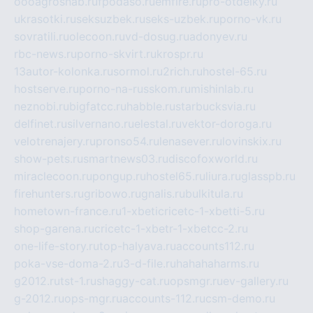
oooagrosnab.ru
fpodaso.ru
emfire.ru
pro-otdelky.ru
ukrasotki.ru
seksuzbek.ru
seks-uzbek.ru
porno-vk.ru
sovratili.ru
olecoon.ru
vd-dosug.ru
adonyev.ru
rbc-news.ru
porno-skvirt.ru
krospr.ru
13autor-kolonka.ru
sormol.ru
2rich.ru
hostel-65.ru
hostserve.ru
porno-na-russkom.ru
mishinlab.ru
neznobi.ru
bigfatcc.ru
habble.ru
starbucksvia.ru
delfinet.ru
silvernano.ru
elestal.ru
vektor-doroga.ru
velotrenajery.ru
pronso54.ru
lenasever.ru
lovinskix.ru
show-pets.ru
smartnews03.ru
discofoxworld.ru
miraclecoon.ru
pongup.ru
hostel65.ru
liura.ru
glasspb.ru
firehunters.ru
gribowo.ru
gnalis.ru
bulkitula.ru
hometown-france.ru
1-xbeticricetc-1-xbetti-5.ru
shop-garena.ru
cricetc-1-xbetr-1-xbetcc-2.ru
one-life-story.ru
top-halyava.ru
accounts112.ru
poka-vse-doma-2.ru
3-d-file.ru
hahahaharms.ru
g2012.ru
tst-1.ru
shaggy-cat.ru
opsmgr.ru
ev-gallery.ru
g-2012.ru
ops-mgr.ru
accounts-112.ru
csm-demo.ru