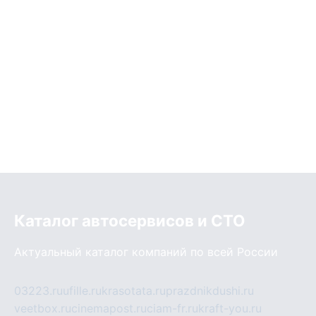
Каталог автосервисов и СТО
Актуальный каталог компаний по всей России
03223.ru
ufille.ru
krasotata.ru
prazdnikdushi.ru
veetbox.ru
cinemapost.ru
ciam-fr.ru
kraft-you.ru