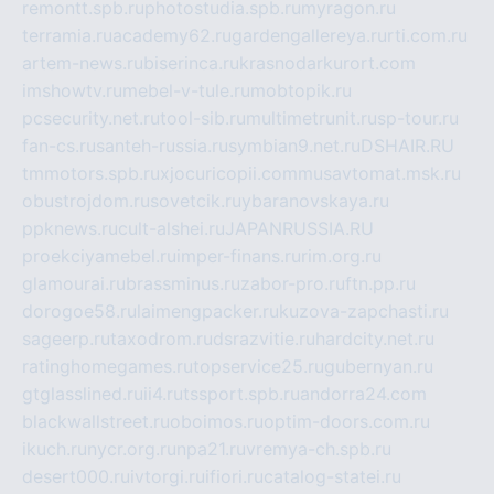
remontt.spb.ru
photostudia.spb.ru
myragon.ru
terramia.ru
academy62.ru
gardengallereya.ru
rti.com.ru
artem-news.ru
biserinca.ru
krasnodarkurort.com
imshowtv.ru
mebel-v-tule.ru
mobtopik.ru
pcsecurity.net.ru
tool-sib.ru
multimetrunit.ru
sp-tour.ru
fan-cs.ru
santeh-russia.ru
symbian9.net.ru
DSHAIR.RU
tmmotors.spb.ru
xjocuricopii.com
musavtomat.msk.ru
obustrojdom.ru
sovetcik.ru
ybaranovskaya.ru
ppknews.ru
cult-alshei.ru
JAPANRUSSIA.RU
proekciyamebel.ru
imper-finans.ru
rim.org.ru
glamourai.ru
brassminus.ru
zabor-pro.ru
ftn.pp.ru
dorogoe58.ru
laimengpacker.ru
kuzova-zapchasti.ru
sageerp.ru
taxodrom.ru
dsrazvitie.ru
hardcity.net.ru
ratinghomegames.ru
topservice25.ru
gubernyan.ru
gtglasslined.ru
ii4.ru
tssport.spb.ru
andorra24.com
blackwallstreet.ru
oboimos.ru
optim-doors.com.ru
ikuch.ru
nycr.org.ru
npa21.ru
vremya-ch.spb.ru
desert000.ru
ivtorgi.ru
ifiori.ru
catalog-statei.ru