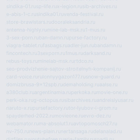
sindika-01.ru
sp-life.ru
x-legion.ru
sib-archives.ru
e-abis-1-c.ru
sindika01.ru
venda-festival.ru
store-brawlstars.ru
dooraleksandria.ru
antenna-highly.ru
mine-lab-msk.ru
1-mus.ru
3-sex-porn.ru
ban-damn.ru
purse-factory.ru
viagra-tablet.ru
fasbags.ru
adler-jun.ru
bandamn.ru
fincontech.ru
3sexporn.ru
1mus.ru
darksand.ru
rebus-toys.ru
minelab-msk.ru
rtdco.ru
seo-prodvizhenie-sajtov-stroitelnyh-kompanij.ru
card-voice.ru
rulonnyygazon177.ru
snow-guard.ru
domizbrusa-9x12spb.ru
demaholding.ru
aalse.ru
a380club.ru
argentinamia.ru
perkoka.ru
movie-one.ru
perk-oka.ru
g-octopus.ru
sibarchives.ru
andreislyusar.ru
naruto-x.ru
pursefactory.ru
tor-lyubov-i-grom.ru
spayderhed-2022.ru
movieone.ru
evro-dez.ru
webamator.ru
ma-absolut1.ru
avtopomosch27.ru
nv-750.ru
news-plain.ru
nertansaga.ru
delanalad.ru
dizfiles.ru
youtubefree.ru
aria-family.ru
roadli.ru