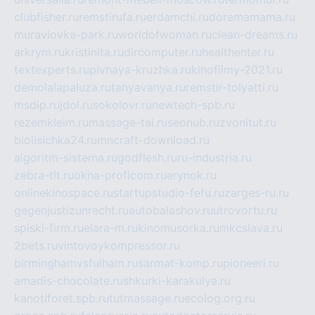
clubfisher.ru
remstirufa.ru
erdamchi.ru
doramamama.ru
muraviovka-park.ru
worldofwoman.ru
clean-dreams.ru
arkrym.ru
kristinita.ru
dircomputer.ru
healthenter.ru
textexperts.ru
pivnaya-kruzhka.ru
kinofilmy-2021.ru
demolalapaluza.ru
tanyavanya.ru
remstir-tolyatti.ru
msdip.ru
jdol.ru
sokolovr.ru
newtech-spb.ru
rezemkleim.ru
massage-tai.ru
seonub.ru
zvonitut.ru
biolisichka24.ru
mncraft-download.ru
algoritm-sistema.ru
godflesh.ru
ru-industria.ru
zebra-tlt.ru
okna-proficom.ru
erynok.ru
onlinekinospace.ru
startupstudio-fefu.ru
zarges-ru.ru
gegenjustizunrecht.ru
autobalashov.ru
utrovortu.ru
spiski-firm.ru
elara-m.ru
kinomusorka.ru
mkcslava.ru
2bets.ru
vintovoykompressor.ru
birminghamvsfulham.ru
sarmat-komp.ru
pioneeri.ru
amadis-chocolate.ru
shkurki-karakulya.ru
kanotiforet.spb.ru
tutmassage.ru
ecolog.org.ru