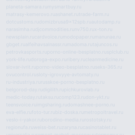
planeta-samara.ru
mysmartbuy.ru
matrasy-kemerovo.ru
ashanet.ru
trade-farm.ru
dotcustoms.ru
domizbrusa9x12spb.ru
autodamp.ru
narasimha.ru
djcommodities.ru
nv750.ru
x-ton.ru
newsplain.ru
cardvoice.ru
modopaper.ru
manunae.ru
gbget.ru
alfeihavsalnassr.ru
madoma.ru
tajuncos.ru
petrovkasports.ru
porno-online-besplatno.ru
splclub.ru
york-life.ru
doroga-expo.ru
ribery.ru
cleanmedicine.ru
slovar-ivrit.ru
porno-video-besplatno.ru
seks-365.ru
ovucontrol.ru
sloty-igrovyye-avtomaty.ru
ru-industriya.ru
russkoe-porno-besplatno.ru
belgorod-day.ru
digilith.ru
pichkurovlab.ru
medic-today.ru
taksu.ru
comp123.ru
don-ykt.ru
teensvoice.ru
imgsharing.ru
domashnee-porno.ru
eva-elfie.ru
foto-tur.ru
biz-doska.ru
metropoltravel.ru
veslo-i-yakor.ru
borodino-media.ru
rostotsky.ru
regionufa.ru
weiss-bet.ru
zaryna.ru
casinotablet.ru
universalia.ru
remont-mebeli-moscow.ru
termomur.ru