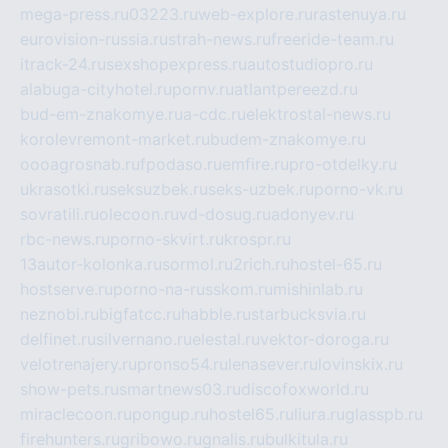
mega-press.ru
03223.ru
web-explore.ru
rastenuya.ru
eurovision-russia.ru
strah-news.ru
freeride-team.ru
itrack-24.ru
sexshopexpress.ru
autostudiopro.ru
alabuga-cityhotel.ru
pornv.ru
atlantpereezd.ru
bud-em-znakomye.ru
a-cdc.ru
elektrostal-news.ru
korolevremont-market.ru
budem-znakomye.ru
oooagrosnab.ru
fpodaso.ru
emfire.ru
pro-otdelky.ru
ukrasotki.ru
seksuzbek.ru
seks-uzbek.ru
porno-vk.ru
sovratili.ru
olecoon.ru
vd-dosug.ru
adonyev.ru
rbc-news.ru
porno-skvirt.ru
krospr.ru
13autor-kolonka.ru
sormol.ru
2rich.ru
hostel-65.ru
hostserve.ru
porno-na-russkom.ru
mishinlab.ru
neznobi.ru
bigfatcc.ru
habble.ru
starbucksvia.ru
delfinet.ru
silvernano.ru
elestal.ru
vektor-doroga.ru
velotrenajery.ru
pronso54.ru
lenasever.ru
lovinskix.ru
show-pets.ru
smartnews03.ru
discofoxworld.ru
miraclecoon.ru
pongup.ru
hostel65.ru
liura.ru
glasspb.ru
firehunters.ru
gribowo.ru
gnalis.ru
bulkitula.ru