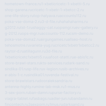
hometown-france.ru
1-xbeticricetc-1-xbetti-5.ru
shop-garena.ru
cricetc-1-xbetr-1-xbetcc-2.ru
one-life-story.ru
top-halyava.ru
accounts112.ru
poka-vse-doma-2.ru
3-d-file.ru
hahahaharms.ru
g2012.ru
tst-1.ru
shaggy-cat.ru
opsmgr.ru
ev-gallery.ru
g-2012.ru
ops-mgr.ru
accounts-112.ru
csm-demo.ru
poka-vse-doma2.ru
airgungames.ru
allseo-host.ru
tehosmotre.ru
varieta-yug.ru
cricetc1xbetr1xbetcc2.ru
raytor-d.ru
atillagunn.ru
3d-file.ru
1xbeticricetc1xbetti5.ru
uafoot-statti.ru
e-abis1c.ru
store-brawl-stars.ru
kts-services.ru
dark-sand.ru
sindika-01.ru
sp-life.ru
x-legion.ru
sib-archives.ru
e-abis-1-c.ru
sindika01.ru
venda-festival.ru
store-brawlstars.ru
dooraleksandria.ru
antenna-highly.ru
mine-lab-msk.ru
1-mus.ru
3-sex-porn.ru
ban-damn.ru
purse-factory.ru
viagra-tablet.ru
fasbags.ru
adler-jun.ru
bandamn.ru
fincontech.ru
3sexporn.ru
1mus.ru
darksand.ru