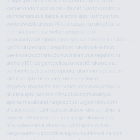
praga.spb.ru
falcorussia.ru
autodoctorservis.ru
kamertondom.spb.ru
net-life.net.ru
avto-vozim.ru
sakhcamera.ru
alliance-electro.spb.ru
stroyavt.ru
controlweb1.ru
tdsak74.ru
kinzozo-ru.ru
kvotka.ru
iron-snab.ru
costa-bella.ru
eugrus.pp.ru
associaciya39.ru
primexpo.spb.ru
bezmorchin.ru
ia2.ru
cpt21.ru
ispecspb.ru
regahost.ru
kolosok-elita.ru
tae-kwon.ru
consrio.com.ru
insiam.ru
avegainfo.ru
archery161.ru
bigencyclica.ru
vlast16.ru
korru.net
sarmiento.spb.su
extelopedia.ru
lammin-suo.spb.ru
iskatour.spb.ru
snpi.org.ru
running-line.ru
krygeva-spa.ru
chel.net.ru
rust-loco.ru
dugshop.ru
hl-beta.spb.ru
school494.spb.ru
mymubaby.ru
epoha-metalband.ru
ngr.spb.ru
rusgosnews.com
dieselvostok.ru
24hostel.msk.ru
w-dev.ru
f-ship.ru
regsmi.ru
filmnetwork.ru
malinasp.ru
kinosvin.ru
h2o-salon.ru
malutkayork.ru
deltaprim.spb.ru
tango-perm.ru
gooddir.ru
sgv.su
multiki-online.com