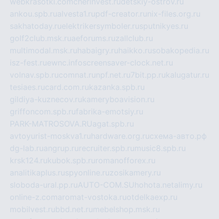
webkrasotki.com
cherinvest.ru
detskiy-ostrov.ru
ankou.spb.ru
alvesta1.ru
pdf-creator.ru
nix-files.org.ru
sakhatoday.ru
elektrikersymboler.ru
sputnikyes.ru
golf2club.msk.ru
aeforums.ru
zallclub.ru
multimodal.msk.ru
habaigry.ru
haikko.ru
sobakopedia.ru
isz-fest.ru
ewnc.info
screensaver-clock.net.ru
volnav.spb.ru
comnat.ru
npf.net.ru
7bit.pp.ru
kalugatur.ru
tesiaes.ru
card.com.ru
kazanka.spb.ru
gildiya-kuznecov.ru
kameryboavision.ru
griffoncom.spb.ru
fabrika-emotsiy.ru
PARK-MATROSOVA.RU
agat.spb.ru
avtoyurist-moskva1.ru
hardware.org.ru
схема-авто.рф
dg-lab.ru
angrup.ru
recruiter.spb.ru
music8.spb.ru
krsk124.ru
kubok.spb.ru
romanofforex.ru
analitikaplus.ru
spyonline.ru
zosikamery.ru
sloboda-ural.pp.ru
AUTO-COM.SU
hohota.net
alimy.ru
online-z.com
aromat-vostoka.ru
otdelkaexp.ru
mobilvest.ru
bbd.net.ru
mebelshop.msk.ru