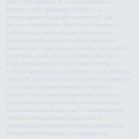
smp-forum.ru
bastion-td.ru
kosmoscreative.ru
avrmotors.ru
art-galadesign.ru
tiffany-c.ru
ecostep-samara.ru
d-p.spb.ru
галактика73.рф
sko.com.ru
davitamebel-spb.ru
fotsis.ru
tesiaes.ru
kokoroyari.spb.ru
blesna-kazan.ru
mossilver.ru
lenderoq.ru
sergeydobrin.ru
tochkazvuka.msk.ru
people-of-art.ru
bezzubova.ru
clubtibet.ru
orior-aks.ru
dynamoauto.ru
szk-favorit.ru
carlines.ru
flatnsk.ru
kingbolenskaner.ru
alex-motor.ru
astroline.net.ru
act1.spb.ru
polyglot.com.ru
gidlipetsk.ru
ooo-driada.ru
detsad125.ru
mir-zdoroviya.ru
bruslanovo.ru
siterem.ru
council.spb.ru
лодкипатриот.рф
kafekolizey.ru
iclub.net.ru
gazon-easy.ru
sugarepilekb.ru
grinox.ru
pylesostineco.ru
msts-ozarenie.ru
kameryjooan.ru
artemovskij.ru
dopler.spb.ru
aid70.ru
metall-perm.ru
ndm.msk.ru
ratingzooshop.ru
apiaccess.ru
globalautotrade.info
bezverhovskoe.ru
drsschool.ru
ZOOSMART.SPB.RU
dalakony.ru
medikijob.ru