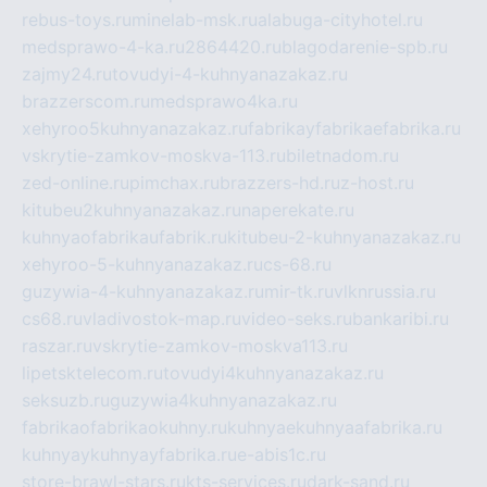
rebus-toys.ru
minelab-msk.ru
alabuga-cityhotel.ru
medsprawo-4-ka.ru
2864420.ru
blagodarenie-spb.ru
zajmy24.ru
tovudyi-4-kuhnyanazakaz.ru
brazzerscom.ru
medsprawo4ka.ru
xehyroo5kuhnyanazakaz.ru
fabrikayfabrikaefabrika.ru
vskrytie-zamkov-moskva-113.ru
biletnadom.ru
zed-online.ru
pimchax.ru
brazzers-hd.ru
z-host.ru
kitubeu2kuhnyanazakaz.ru
naperekate.ru
kuhnyaofabrikaufabrik.ru
kitubeu-2-kuhnyanazakaz.ru
xehyroo-5-kuhnyanazakaz.ru
cs-68.ru
guzywia-4-kuhnyanazakaz.ru
mir-tk.ru
vlknrussia.ru
cs68.ru
vladivostok-map.ru
video-seks.ru
bankaribi.ru
raszar.ru
vskrytie-zamkov-moskva113.ru
lipetsktelecom.ru
tovudyi4kuhnyanazakaz.ru
seksuzb.ru
guzywia4kuhnyanazakaz.ru
fabrikaofabrikaokuhny.ru
kuhnyaekuhnyaafabrika.ru
kuhnyaykuhnyayfabrika.ru
e-abis1c.ru
store-brawl-stars.ru
kts-services.ru
dark-sand.ru