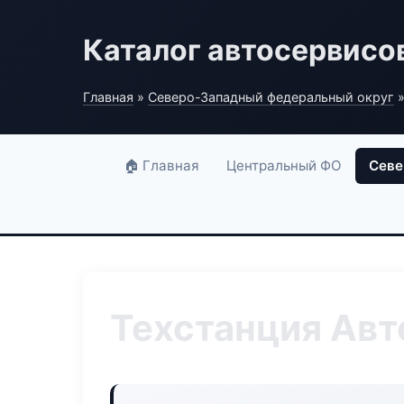
Каталог автосервисо
Главная
»
Северо-Западный федеральный округ
»
🏠 Главная
Центральный ФО
Севе
Техстанция Авт