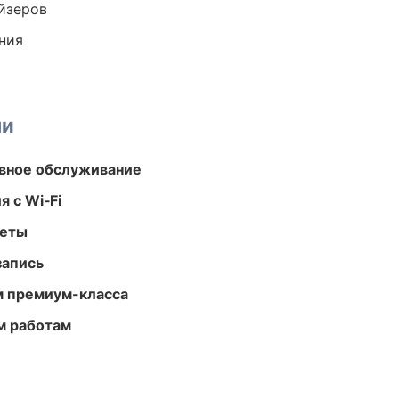
йзеров
ния
ми
вное обслуживание
 с Wi‑Fi
меты
запись
м премиум-класса
м работам