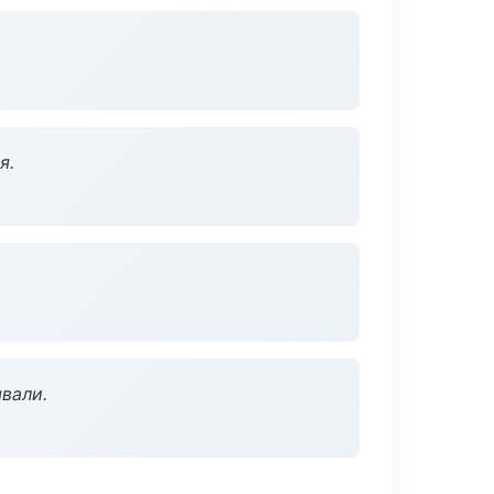
я.
вали.