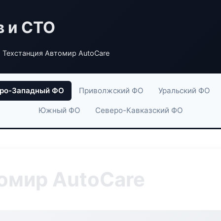
в и СТО
 Техстанция Автомир AutoCare
ро-Западный ФО
Приволжский ФО
Уральский ФО
Южный ФО
Северо-Кавказский ФО
омир AutoCare