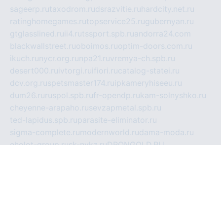
sageerp.ru
taxodrom.ru
dsrazvitie.ru
hardcity.net.ru
ratinghomegames.ru
topservice25.ru
gubernyan.ru
gtglasslined.ru
ii4.ru
tssport.spb.ru
andorra24.com
blackwallstreet.ru
oboimos.ru
optim-doors.com.ru
ikuch.ru
nycr.org.ru
npa21.ru
vremya-ch.spb.ru
desert000.ru
ivtorgi.ru
ifiori.ru
catalog-statei.ru
dcv.org.ru
spetsmaster174.ru
ipkameryhiseeu.ru
dum26.ru
ruspol.spb.ru
fr-opendp.ru
kam-solnyshko.ru
cheyenne-arapaho.ru
sevzapmetal.spb.ru
ted-lapidus.spb.ru
parasite-eliminator.ru
sigma-complete.ru
modernworld.ru
dama-moda.ru
eholot-group.ru
sk-nvkz.ru
DRONGOLD.RU
democratia2.ru
i-farmer.ru
mass-sport.org
jablonex.spb.ru
bookmess.ru
linkword.ru
refineua.com.ru
cs-spec.net.ru
altay-mebel.ru
DNK-THEATRE.RU
mechaniks.spb.ru
ipcamtechage.ru
skosta.ru
a-sun.ru
stroy-ldsp.ru
snowlands.org.ru
childrensshoes.ru
mrlizzy.ru
mebelsofiakrd.ru