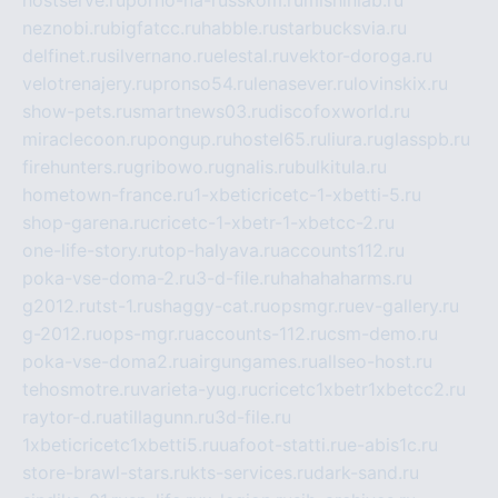
hostserve.ru
porno-na-russkom.ru
mishinlab.ru
neznobi.ru
bigfatcc.ru
habble.ru
starbucksvia.ru
delfinet.ru
silvernano.ru
elestal.ru
vektor-doroga.ru
velotrenajery.ru
pronso54.ru
lenasever.ru
lovinskix.ru
show-pets.ru
smartnews03.ru
discofoxworld.ru
miraclecoon.ru
pongup.ru
hostel65.ru
liura.ru
glasspb.ru
firehunters.ru
gribowo.ru
gnalis.ru
bulkitula.ru
hometown-france.ru
1-xbeticricetc-1-xbetti-5.ru
shop-garena.ru
cricetc-1-xbetr-1-xbetcc-2.ru
one-life-story.ru
top-halyava.ru
accounts112.ru
poka-vse-doma-2.ru
3-d-file.ru
hahahaharms.ru
g2012.ru
tst-1.ru
shaggy-cat.ru
opsmgr.ru
ev-gallery.ru
g-2012.ru
ops-mgr.ru
accounts-112.ru
csm-demo.ru
poka-vse-doma2.ru
airgungames.ru
allseo-host.ru
tehosmotre.ru
varieta-yug.ru
cricetc1xbetr1xbetcc2.ru
raytor-d.ru
atillagunn.ru
3d-file.ru
1xbeticricetc1xbetti5.ru
uafoot-statti.ru
e-abis1c.ru
store-brawl-stars.ru
kts-services.ru
dark-sand.ru