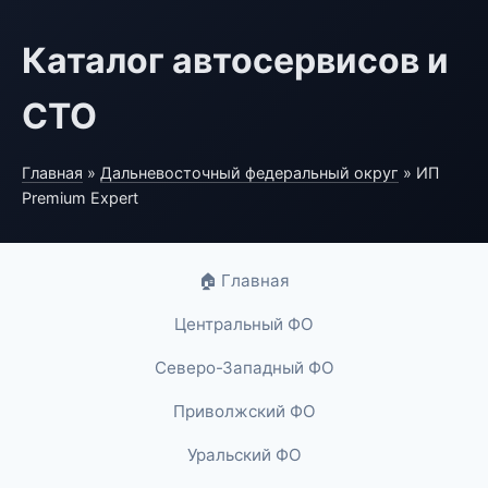
Каталог автосервисов и
СТО
Главная
»
Дальневосточный федеральный округ
» ИП
Premium Expert
🏠 Главная
Центральный ФО
Северо-Западный ФО
Приволжский ФО
Уральский ФО