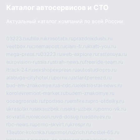
Каталог автосервисов и СТО
Актуальный каталог компаний по всей России
03223.ru
ufille.ru
krasotata.ru
prazdnikdushi.ru
veetbox.ru
cinemapost.ru
ciam-fr.ru
kraft-you.ru
mega-press.ru
03223.ru
web-explore.ru
rastenuya.ru
eurovision-russia.ru
strah-news.ru
freeride-team.ru
itrack-24.ru
sexshopexpress.ru
autostudiopro.ru
alabuga-cityhotel.ru
pornv.ru
atlantpereezd.ru
bud-em-znakomye.ru
a-cdc.ru
elektrostal-news.ru
korolevremont-market.ru
budem-znakomye.ru
oooagrosnab.ru
fpodaso.ru
emfire.ru
pro-otdelky.ru
ukrasotki.ru
seksuzbek.ru
seks-uzbek.ru
porno-vk.ru
sovratili.ru
olecoon.ru
vd-dosug.ru
adonyev.ru
rbc-news.ru
porno-skvirt.ru
krospr.ru
13autor-kolonka.ru
sormol.ru
2rich.ru
hostel-65.ru