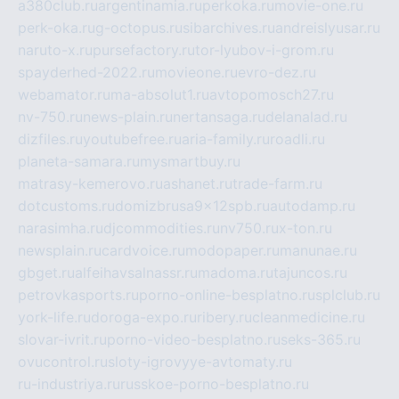
a380club.ru
argentinamia.ru
perkoka.ru
movie-one.ru
perk-oka.ru
g-octopus.ru
sibarchives.ru
andreislyusar.ru
naruto-x.ru
pursefactory.ru
tor-lyubov-i-grom.ru
spayderhed-2022.ru
movieone.ru
evro-dez.ru
webamator.ru
ma-absolut1.ru
avtopomosch27.ru
nv-750.ru
news-plain.ru
nertansaga.ru
delanalad.ru
dizfiles.ru
youtubefree.ru
aria-family.ru
roadli.ru
planeta-samara.ru
mysmartbuy.ru
matrasy-kemerovo.ru
ashanet.ru
trade-farm.ru
dotcustoms.ru
domizbrusa9x12spb.ru
autodamp.ru
narasimha.ru
djcommodities.ru
nv750.ru
x-ton.ru
newsplain.ru
cardvoice.ru
modopaper.ru
manunae.ru
gbget.ru
alfeihavsalnassr.ru
madoma.ru
tajuncos.ru
petrovkasports.ru
porno-online-besplatno.ru
splclub.ru
york-life.ru
doroga-expo.ru
ribery.ru
cleanmedicine.ru
slovar-ivrit.ru
porno-video-besplatno.ru
seks-365.ru
ovucontrol.ru
sloty-igrovyye-avtomaty.ru
ru-industriya.ru
russkoe-porno-besplatno.ru