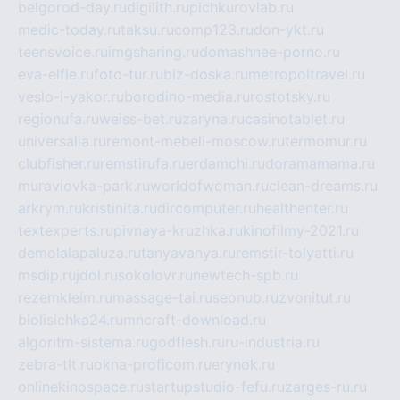
belgorod-day.ru
digilith.ru
pichkurovlab.ru
medic-today.ru
taksu.ru
comp123.ru
don-ykt.ru
teensvoice.ru
imgsharing.ru
domashnee-porno.ru
eva-elfie.ru
foto-tur.ru
biz-doska.ru
metropoltravel.ru
veslo-i-yakor.ru
borodino-media.ru
rostotsky.ru
regionufa.ru
weiss-bet.ru
zaryna.ru
casinotablet.ru
universalia.ru
remont-mebeli-moscow.ru
termomur.ru
clubfisher.ru
remstirufa.ru
erdamchi.ru
doramamama.ru
muraviovka-park.ru
worldofwoman.ru
clean-dreams.ru
arkrym.ru
kristinita.ru
dircomputer.ru
healthenter.ru
textexperts.ru
pivnaya-kruzhka.ru
kinofilmy-2021.ru
demolalapaluza.ru
tanyavanya.ru
remstir-tolyatti.ru
msdip.ru
jdol.ru
sokolovr.ru
newtech-spb.ru
rezemkleim.ru
massage-tai.ru
seonub.ru
zvonitut.ru
biolisichka24.ru
mncraft-download.ru
algoritm-sistema.ru
godflesh.ru
ru-industria.ru
zebra-tlt.ru
okna-proficom.ru
erynok.ru
onlinekinospace.ru
startupstudio-fefu.ru
zarges-ru.ru