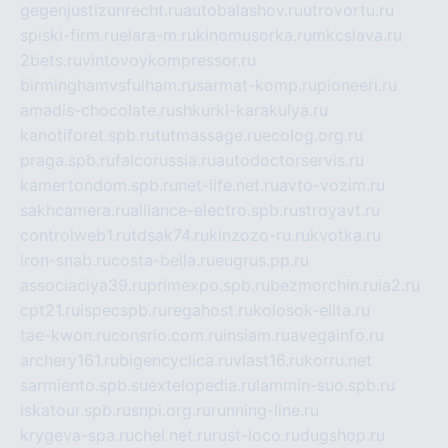
gegenjustizunrecht.ru
autobalashov.ru
utrovortu.ru
spiski-firm.ru
elara-m.ru
kinomusorka.ru
mkcslava.ru
2bets.ru
vintovoykompressor.ru
birminghamvsfulham.ru
sarmat-komp.ru
pioneeri.ru
amadis-chocolate.ru
shkurki-karakulya.ru
kanotiforet.spb.ru
tutmassage.ru
ecolog.org.ru
praga.spb.ru
falcorussia.ru
autodoctorservis.ru
kamertondom.spb.ru
net-life.net.ru
avto-vozim.ru
sakhcamera.ru
alliance-electro.spb.ru
stroyavt.ru
controlweb1.ru
tdsak74.ru
kinzozo-ru.ru
kvotka.ru
iron-snab.ru
costa-bella.ru
eugrus.pp.ru
associaciya39.ru
primexpo.spb.ru
bezmorchin.ru
ia2.ru
cpt21.ru
ispecspb.ru
regahost.ru
kolosok-elita.ru
tae-kwon.ru
consrio.com.ru
insiam.ru
avegainfo.ru
archery161.ru
bigencyclica.ru
vlast16.ru
korru.net
sarmiento.spb.su
extelopedia.ru
lammin-suo.spb.ru
iskatour.spb.ru
snpi.org.ru
running-line.ru
krygeva-spa.ru
chel.net.ru
rust-loco.ru
dugshop.ru