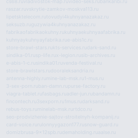
cs68.ru
vladivostok-map.ru
video-seks.ru
bankaribi.ru
raszar.ru
vskrytie-zamkov-moskva113.ru
lipetsktelecom.ru
tovudyi4kuhnyanazakaz.ru
seksuzb.ru
guzywia4kuhnyanazakaz.ru
fabrikaofabrikaokuhny.ru
kuhnyaekuhnyaafabrika.ru
kuhnyaykuhnyayfabrika.ru
e-abis1c.ru
store-brawl-stars.ru
kts-services.ru
dark-sand.ru
sindika-01.ru
sp-life.ru
x-legion.ru
sib-archives.ru
e-abis-1-c.ru
sindika01.ru
venda-festival.ru
store-brawlstars.ru
dooraleksandria.ru
antenna-highly.ru
mine-lab-msk.ru
1-mus.ru
3-sex-porn.ru
ban-damn.ru
purse-factory.ru
viagra-tablet.ru
fasbags.ru
adler-jun.ru
bandamn.ru
fincontech.ru
3sexporn.ru
1mus.ru
darksand.ru
rebus-toys.ru
minelab-msk.ru
rtdco.ru
seo-prodvizhenie-sajtov-stroitelnyh-kompanij.ru
card-voice.ru
rulonnyygazon177.ru
snow-guard.ru
domizbrusa-9x12spb.ru
demaholding.ru
aalse.ru