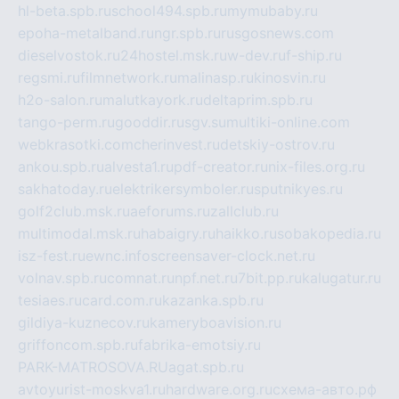
hl-beta.spb.ru
school494.spb.ru
mymubaby.ru
epoha-metalband.ru
ngr.spb.ru
rusgosnews.com
dieselvostok.ru
24hostel.msk.ru
w-dev.ru
f-ship.ru
regsmi.ru
filmnetwork.ru
malinasp.ru
kinosvin.ru
h2o-salon.ru
malutkayork.ru
deltaprim.spb.ru
tango-perm.ru
gooddir.ru
sgv.su
multiki-online.com
webkrasotki.com
cherinvest.ru
detskiy-ostrov.ru
ankou.spb.ru
alvesta1.ru
pdf-creator.ru
nix-files.org.ru
sakhatoday.ru
elektrikersymboler.ru
sputnikyes.ru
golf2club.msk.ru
aeforums.ru
zallclub.ru
multimodal.msk.ru
habaigry.ru
haikko.ru
sobakopedia.ru
isz-fest.ru
ewnc.info
screensaver-clock.net.ru
volnav.spb.ru
comnat.ru
npf.net.ru
7bit.pp.ru
kalugatur.ru
tesiaes.ru
card.com.ru
kazanka.spb.ru
gildiya-kuznecov.ru
kameryboavision.ru
griffoncom.spb.ru
fabrika-emotsiy.ru
PARK-MATROSOVA.RU
agat.spb.ru
avtoyurist-moskva1.ru
hardware.org.ru
схема-авто.рф