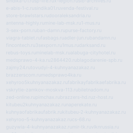
sindika-01.ru
sp-life.ru
x-legion.ru
sib-archives.ru
e-abis-1-c.ru
sindika01.ru
venda-festival.ru
store-brawlstars.ru
dooraleksandria.ru
antenna-highly.ru
mine-lab-msk.ru
1-mus.ru
3-sex-porn.ru
ban-damn.ru
purse-factory.ru
viagra-tablet.ru
fasbags.ru
adler-jun.ru
bandamn.ru
fincontech.ru
3sexporn.ru
1mus.ru
darksand.ru
rebus-toys.ru
minelab-msk.ru
alabuga-cityhotel.ru
medsprawo-4-ka.ru
2864420.ru
blagodarenie-spb.ru
zajmy24.ru
tovudyi-4-kuhnyanazakaz.ru
brazzerscom.ru
medsprawo4ka.ru
xehyroo5kuhnyanazakaz.ru
fabrikayfabrikaefabrika.ru
vskrytie-zamkov-moskva-113.ru
biletnadom.ru
zed-online.ru
pimchax.ru
brazzers-hd.ru
z-host.ru
kitubeu2kuhnyanazakaz.ru
naperekate.ru
kuhnyaofabrikaufabrik.ru
kitubeu-2-kuhnyanazakaz.ru
xehyroo-5-kuhnyanazakaz.ru
cs-68.ru
guzywia-4-kuhnyanazakaz.ru
mir-tk.ru
vlknrussia.ru