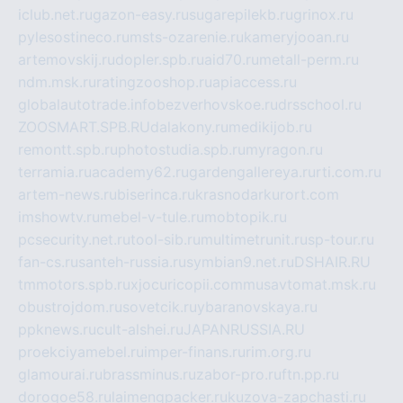
iclub.net.ru
gazon-easy.ru
sugarepilekb.ru
grinox.ru
pylesostineco.ru
msts-ozarenie.ru
kameryjooan.ru
artemovskij.ru
dopler.spb.ru
aid70.ru
metall-perm.ru
ndm.msk.ru
ratingzooshop.ru
apiaccess.ru
globalautotrade.info
bezverhovskoe.ru
drsschool.ru
ZOOSMART.SPB.RU
dalakony.ru
medikijob.ru
remontt.spb.ru
photostudia.spb.ru
myragon.ru
terramia.ru
academy62.ru
gardengallereya.ru
rti.com.ru
artem-news.ru
biserinca.ru
krasnodarkurort.com
imshowtv.ru
mebel-v-tule.ru
mobtopik.ru
pcsecurity.net.ru
tool-sib.ru
multimetrunit.ru
sp-tour.ru
fan-cs.ru
santeh-russia.ru
symbian9.net.ru
DSHAIR.RU
tmmotors.spb.ru
xjocuricopii.com
musavtomat.msk.ru
obustrojdom.ru
sovetcik.ru
ybaranovskaya.ru
ppknews.ru
cult-alshei.ru
JAPANRUSSIA.RU
proekciyamebel.ru
imper-finans.ru
rim.org.ru
glamourai.ru
brassminus.ru
zabor-pro.ru
ftn.pp.ru
dorogoe58.ru
laimengpacker.ru
kuzova-zapchasti.ru