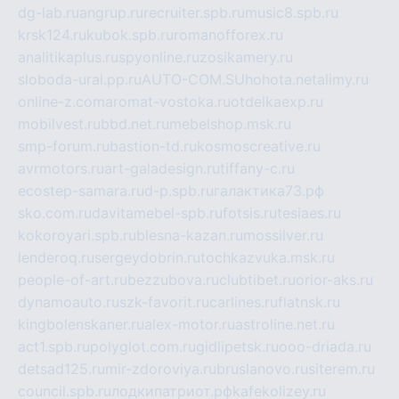
dg-lab.ru
angrup.ru
recruiter.spb.ru
music8.spb.ru
krsk124.ru
kubok.spb.ru
romanofforex.ru
analitikaplus.ru
spyonline.ru
zosikamery.ru
sloboda-ural.pp.ru
AUTO-COM.SU
hohota.net
alimy.ru
online-z.com
aromat-vostoka.ru
otdelkaexp.ru
mobilvest.ru
bbd.net.ru
mebelshop.msk.ru
smp-forum.ru
bastion-td.ru
kosmoscreative.ru
avrmotors.ru
art-galadesign.ru
tiffany-c.ru
ecostep-samara.ru
d-p.spb.ru
галактика73.рф
sko.com.ru
davitamebel-spb.ru
fotsis.ru
tesiaes.ru
kokoroyari.spb.ru
blesna-kazan.ru
mossilver.ru
lenderoq.ru
sergeydobrin.ru
tochkazvuka.msk.ru
people-of-art.ru
bezzubova.ru
clubtibet.ru
orior-aks.ru
dynamoauto.ru
szk-favorit.ru
carlines.ru
flatnsk.ru
kingbolenskaner.ru
alex-motor.ru
astroline.net.ru
act1.spb.ru
polyglot.com.ru
gidlipetsk.ru
ooo-driada.ru
detsad125.ru
mir-zdoroviya.ru
bruslanovo.ru
siterem.ru
council.spb.ru
лодкипатриот.рф
kafekolizey.ru