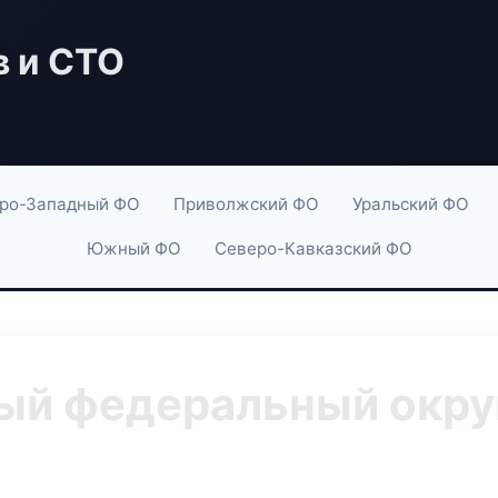
в и СТО
ро-Западный ФО
Приволжский ФО
Уральский ФО
Южный ФО
Северо-Кавказский ФО
й федеральный округ