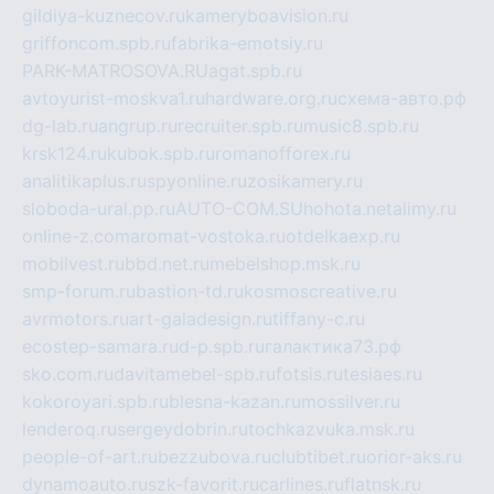
gildiya-kuznecov.ru
kameryboavision.ru
griffoncom.spb.ru
fabrika-emotsiy.ru
PARK-MATROSOVA.RU
agat.spb.ru
avtoyurist-moskva1.ru
hardware.org.ru
схема-авто.рф
dg-lab.ru
angrup.ru
recruiter.spb.ru
music8.spb.ru
krsk124.ru
kubok.spb.ru
romanofforex.ru
analitikaplus.ru
spyonline.ru
zosikamery.ru
sloboda-ural.pp.ru
AUTO-COM.SU
hohota.net
alimy.ru
online-z.com
aromat-vostoka.ru
otdelkaexp.ru
mobilvest.ru
bbd.net.ru
mebelshop.msk.ru
smp-forum.ru
bastion-td.ru
kosmoscreative.ru
avrmotors.ru
art-galadesign.ru
tiffany-c.ru
ecostep-samara.ru
d-p.spb.ru
галактика73.рф
sko.com.ru
davitamebel-spb.ru
fotsis.ru
tesiaes.ru
kokoroyari.spb.ru
blesna-kazan.ru
mossilver.ru
lenderoq.ru
sergeydobrin.ru
tochkazvuka.msk.ru
people-of-art.ru
bezzubova.ru
clubtibet.ru
orior-aks.ru
dynamoauto.ru
szk-favorit.ru
carlines.ru
flatnsk.ru