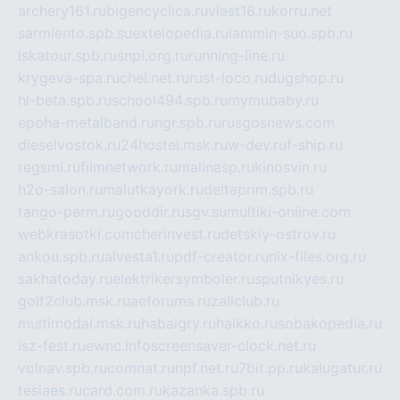
archery161.ru
bigencyclica.ru
vlast16.ru
korru.net
sarmiento.spb.su
extelopedia.ru
lammin-suo.spb.ru
iskatour.spb.ru
snpi.org.ru
running-line.ru
krygeva-spa.ru
chel.net.ru
rust-loco.ru
dugshop.ru
hl-beta.spb.ru
school494.spb.ru
mymubaby.ru
epoha-metalband.ru
ngr.spb.ru
rusgosnews.com
dieselvostok.ru
24hostel.msk.ru
w-dev.ru
f-ship.ru
regsmi.ru
filmnetwork.ru
malinasp.ru
kinosvin.ru
h2o-salon.ru
malutkayork.ru
deltaprim.spb.ru
tango-perm.ru
gooddir.ru
sgv.su
multiki-online.com
webkrasotki.com
cherinvest.ru
detskiy-ostrov.ru
ankou.spb.ru
alvesta1.ru
pdf-creator.ru
nix-files.org.ru
sakhatoday.ru
elektrikersymboler.ru
sputnikyes.ru
golf2club.msk.ru
aeforums.ru
zallclub.ru
multimodal.msk.ru
habaigry.ru
haikko.ru
sobakopedia.ru
isz-fest.ru
ewnc.info
screensaver-clock.net.ru
volnav.spb.ru
comnat.ru
npf.net.ru
7bit.pp.ru
kalugatur.ru
tesiaes.ru
card.com.ru
kazanka.spb.ru