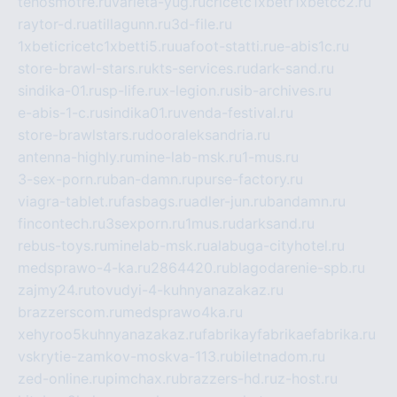
tehosmotre.ru
varieta-yug.ru
cricetc1xbetr1xbetcc2.ru
raytor-d.ru
atillagunn.ru
3d-file.ru
1xbeticricetc1xbetti5.ru
uafoot-statti.ru
e-abis1c.ru
store-brawl-stars.ru
kts-services.ru
dark-sand.ru
sindika-01.ru
sp-life.ru
x-legion.ru
sib-archives.ru
e-abis-1-c.ru
sindika01.ru
venda-festival.ru
store-brawlstars.ru
dooraleksandria.ru
antenna-highly.ru
mine-lab-msk.ru
1-mus.ru
3-sex-porn.ru
ban-damn.ru
purse-factory.ru
viagra-tablet.ru
fasbags.ru
adler-jun.ru
bandamn.ru
fincontech.ru
3sexporn.ru
1mus.ru
darksand.ru
rebus-toys.ru
minelab-msk.ru
alabuga-cityhotel.ru
medsprawo-4-ka.ru
2864420.ru
blagodarenie-spb.ru
zajmy24.ru
tovudyi-4-kuhnyanazakaz.ru
brazzerscom.ru
medsprawo4ka.ru
xehyroo5kuhnyanazakaz.ru
fabrikayfabrikaefabrika.ru
vskrytie-zamkov-moskva-113.ru
biletnadom.ru
zed-online.ru
pimchax.ru
brazzers-hd.ru
z-host.ru