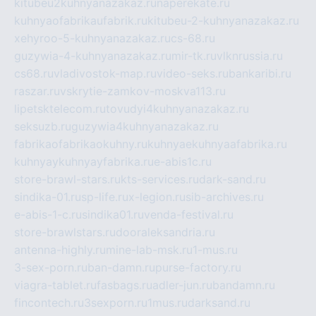
kitubeu2kuhnyanazakaz.ru
naperekate.ru
kuhnyaofabrikaufabrik.ru
kitubeu-2-kuhnyanazakaz.ru
xehyroo-5-kuhnyanazakaz.ru
cs-68.ru
guzywia-4-kuhnyanazakaz.ru
mir-tk.ru
vlknrussia.ru
cs68.ru
vladivostok-map.ru
video-seks.ru
bankaribi.ru
raszar.ru
vskrytie-zamkov-moskva113.ru
lipetsktelecom.ru
tovudyi4kuhnyanazakaz.ru
seksuzb.ru
guzywia4kuhnyanazakaz.ru
fabrikaofabrikaokuhny.ru
kuhnyaekuhnyaafabrika.ru
kuhnyaykuhnyayfabrika.ru
e-abis1c.ru
store-brawl-stars.ru
kts-services.ru
dark-sand.ru
sindika-01.ru
sp-life.ru
x-legion.ru
sib-archives.ru
e-abis-1-c.ru
sindika01.ru
venda-festival.ru
store-brawlstars.ru
dooraleksandria.ru
antenna-highly.ru
mine-lab-msk.ru
1-mus.ru
3-sex-porn.ru
ban-damn.ru
purse-factory.ru
viagra-tablet.ru
fasbags.ru
adler-jun.ru
bandamn.ru
fincontech.ru
3sexporn.ru
1mus.ru
darksand.ru