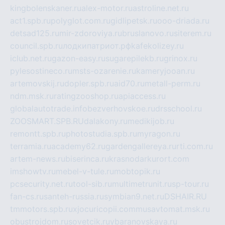
kingbolenskaner.ru
alex-motor.ru
astroline.net.ru
act1.spb.ru
polyglot.com.ru
gidlipetsk.ru
ooo-driada.ru
detsad125.ru
mir-zdoroviya.ru
bruslanovo.ru
siterem.ru
council.spb.ru
лодкипатриот.рф
kafekolizey.ru
iclub.net.ru
gazon-easy.ru
sugarepilekb.ru
grinox.ru
pylesostineco.ru
msts-ozarenie.ru
kameryjooan.ru
artemovskij.ru
dopler.spb.ru
aid70.ru
metall-perm.ru
ndm.msk.ru
ratingzooshop.ru
apiaccess.ru
globalautotrade.info
bezverhovskoe.ru
drsschool.ru
ZOOSMART.SPB.RU
dalakony.ru
medikijob.ru
remontt.spb.ru
photostudia.spb.ru
myragon.ru
terramia.ru
academy62.ru
gardengallereya.ru
rti.com.ru
artem-news.ru
biserinca.ru
krasnodarkurort.com
imshowtv.ru
mebel-v-tule.ru
mobtopik.ru
pcsecurity.net.ru
tool-sib.ru
multimetrunit.ru
sp-tour.ru
fan-cs.ru
santeh-russia.ru
symbian9.net.ru
DSHAIR.RU
tmmotors.spb.ru
xjocuricopii.com
musavtomat.msk.ru
obustrojdom.ru
sovetcik.ru
ybaranovskaya.ru