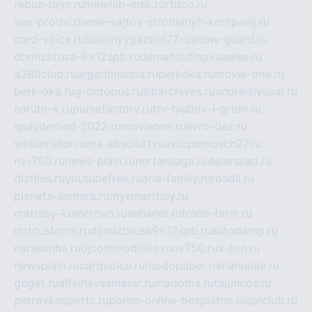
rebus-toys.ru
minelab-msk.ru
rtdco.ru
seo-prodvizhenie-sajtov-stroitelnyh-kompanij.ru
card-voice.ru
rulonnyygazon177.ru
snow-guard.ru
domizbrusa-9x12spb.ru
demaholding.ru
aalse.ru
a380club.ru
argentinamia.ru
perkoka.ru
movie-one.ru
perk-oka.ru
g-octopus.ru
sibarchives.ru
andreislyusar.ru
naruto-x.ru
pursefactory.ru
tor-lyubov-i-grom.ru
spayderhed-2022.ru
movieone.ru
evro-dez.ru
webamator.ru
ma-absolut1.ru
avtopomosch27.ru
nv-750.ru
news-plain.ru
nertansaga.ru
delanalad.ru
dizfiles.ru
youtubefree.ru
aria-family.ru
roadli.ru
planeta-samara.ru
mysmartbuy.ru
matrasy-kemerovo.ru
ashanet.ru
trade-farm.ru
dotcustoms.ru
domizbrusa9x12spb.ru
autodamp.ru
narasimha.ru
djcommodities.ru
nv750.ru
x-ton.ru
newsplain.ru
cardvoice.ru
modopaper.ru
manunae.ru
gbget.ru
alfeihavsalnassr.ru
madoma.ru
tajuncos.ru
petrovkasports.ru
porno-online-besplatno.ru
splclub.ru