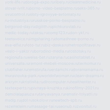
york-life.ru
doroga-expo.ru
ribery.ru
cleanmedicine.ru
slovar-ivrit.ru
porno-video-besplatno.ru
seks-365.ru
ovucontrol.ru
sloty-igrovyye-avtomaty.ru
ru-industriya.ru
russkoe-porno-besplatno.ru
belgorod-day.ru
digilith.ru
pichkurovlab.ru
medic-today.ru
taksu.ru
comp123.ru
don-ykt.ru
teensvoice.ru
imgsharing.ru
domashnee-porno.ru
eva-elfie.ru
foto-tur.ru
biz-doska.ru
metropoltravel.ru
veslo-i-yakor.ru
borodino-media.ru
rostotsky.ru
regionufa.ru
weiss-bet.ru
zaryna.ru
casinotablet.ru
universalia.ru
remont-mebeli-moscow.ru
termomur.ru
clubfisher.ru
remstirufa.ru
erdamchi.ru
doramamama.ru
muraviovka-park.ru
worldofwoman.ru
clean-dreams.ru
arkrym.ru
kristinita.ru
dircomputer.ru
healthenter.ru
textexperts.ru
pivnaya-kruzhka.ru
kinofilmy-2021.ru
demolalapaluza.ru
tanyavanya.ru
remstir-tolyatti.ru
msdip.ru
jdol.ru
sokolovr.ru
newtech-spb.ru
rezemkleim.ru
massage-tai.ru
seonub.ru
zvonitut.ru