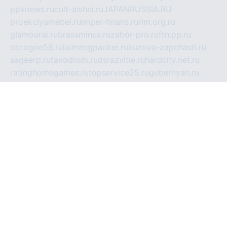
ppknews.ru
cult-alshei.ru
JAPANRUSSIA.RU
proekciyamebel.ru
imper-finans.ru
rim.org.ru
glamourai.ru
brassminus.ru
zabor-pro.ru
ftn.pp.ru
dorogoe58.ru
laimengpacker.ru
kuzova-zapchasti.ru
sageerp.ru
taxodrom.ru
dsrazvitie.ru
hardcity.net.ru
ratinghomegames.ru
topservice25.ru
gubernyan.ru
gtglasslined.ru
ii4.ru
tssport.spb.ru
andorra24.com
blackwallstreet.ru
oboimos.ru
optim-doors.com.ru
ikuch.ru
nycr.org.ru
npa21.ru
vremya-ch.spb.ru
desert000.ru
ivtorgi.ru
ifiori.ru
catalog-statei.ru
dcv.org.ru
spetsmaster174.ru
ipkameryhiseeu.ru
dum26.ru
ruspol.spb.ru
fr-opendp.ru
kam-solnyshko.ru
cheyenne-arapaho.ru
sevzapmetal.spb.ru
ted-lapidus.spb.ru
parasite-eliminator.ru
sigma-complete.ru
modernworld.ru
dama-moda.ru
eholot-group.ru
sk-nvkz.ru
DRONGOLD.RU
democratia2.ru
i-farmer.ru
mass-sport.org
jablonex.spb.ru
bookmess.ru
linkword.ru