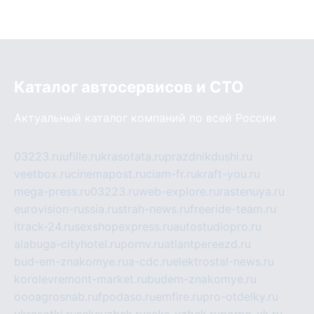
Каталог автосервисов и СТО
Актуальный каталог компаний по всей России
03223.ru
ufille.ru
krasotata.ru
prazdnikdushi.ru
veetbox.ru
cinemapost.ru
ciam-fr.ru
kraft-you.ru
mega-press.ru
03223.ru
web-explore.ru
rastenuya.ru
eurovision-russia.ru
strah-news.ru
freeride-team.ru
itrack-24.ru
sexshopexpress.ru
autostudiopro.ru
alabuga-cityhotel.ru
pornv.ru
atlantpereezd.ru
bud-em-znakomye.ru
a-cdc.ru
elektrostal-news.ru
korolevremont-market.ru
budem-znakomye.ru
oooagrosnab.ru
fpodaso.ru
emfire.ru
pro-otdelky.ru