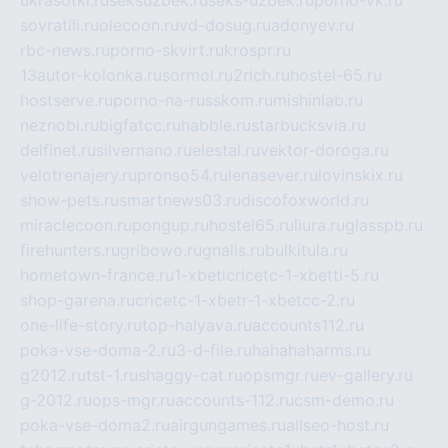
ukrasotki.ru
seksuzbek.ru
seks-uzbek.ru
porno-vk.ru
sovratili.ru
olecoon.ru
vd-dosug.ru
adonyev.ru
rbc-news.ru
porno-skvirt.ru
krospr.ru
13autor-kolonka.ru
sormol.ru
2rich.ru
hostel-65.ru
hostserve.ru
porno-na-russkom.ru
mishinlab.ru
neznobi.ru
bigfatcc.ru
habble.ru
starbucksvia.ru
delfinet.ru
silvernano.ru
elestal.ru
vektor-doroga.ru
velotrenajery.ru
pronso54.ru
lenasever.ru
lovinskix.ru
show-pets.ru
smartnews03.ru
discofoxworld.ru
miraclecoon.ru
pongup.ru
hostel65.ru
liura.ru
glasspb.ru
firehunters.ru
gribowo.ru
gnalis.ru
bulkitula.ru
hometown-france.ru
1-xbeticricetc-1-xbetti-5.ru
shop-garena.ru
cricetc-1-xbetr-1-xbetcc-2.ru
one-life-story.ru
top-halyava.ru
accounts112.ru
poka-vse-doma-2.ru
3-d-file.ru
hahahaharms.ru
g2012.ru
tst-1.ru
shaggy-cat.ru
opsmgr.ru
ev-gallery.ru
g-2012.ru
ops-mgr.ru
accounts-112.ru
csm-demo.ru
poka-vse-doma2.ru
airgungames.ru
allseo-host.ru