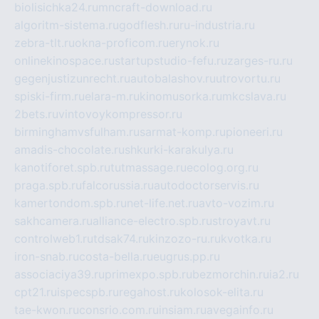
biolisichka24.ru
mncraft-download.ru
algoritm-sistema.ru
godflesh.ru
ru-industria.ru
zebra-tlt.ru
okna-proficom.ru
erynok.ru
onlinekinospace.ru
startupstudio-fefu.ru
zarges-ru.ru
gegenjustizunrecht.ru
autobalashov.ru
utrovortu.ru
spiski-firm.ru
elara-m.ru
kinomusorka.ru
mkcslava.ru
2bets.ru
vintovoykompressor.ru
birminghamvsfulham.ru
sarmat-komp.ru
pioneeri.ru
amadis-chocolate.ru
shkurki-karakulya.ru
kanotiforet.spb.ru
tutmassage.ru
ecolog.org.ru
praga.spb.ru
falcorussia.ru
autodoctorservis.ru
kamertondom.spb.ru
net-life.net.ru
avto-vozim.ru
sakhcamera.ru
alliance-electro.spb.ru
stroyavt.ru
controlweb1.ru
tdsak74.ru
kinzozo-ru.ru
kvotka.ru
iron-snab.ru
costa-bella.ru
eugrus.pp.ru
associaciya39.ru
primexpo.spb.ru
bezmorchin.ru
ia2.ru
cpt21.ru
ispecspb.ru
regahost.ru
kolosok-elita.ru
tae-kwon.ru
consrio.com.ru
insiam.ru
avegainfo.ru