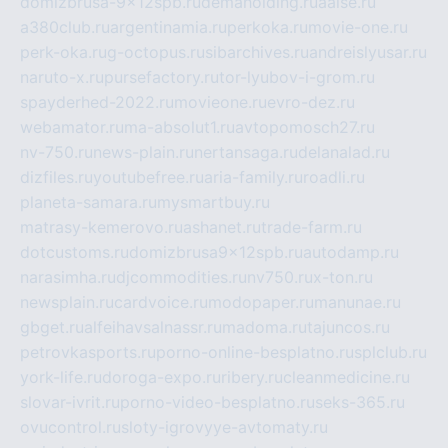
domizbrusa-9x12spb.ru
demaholding.ru
aalse.ru
a380club.ru
argentinamia.ru
perkoka.ru
movie-one.ru
perk-oka.ru
g-octopus.ru
sibarchives.ru
andreislyusar.ru
naruto-x.ru
pursefactory.ru
tor-lyubov-i-grom.ru
spayderhed-2022.ru
movieone.ru
evro-dez.ru
webamator.ru
ma-absolut1.ru
avtopomosch27.ru
nv-750.ru
news-plain.ru
nertansaga.ru
delanalad.ru
dizfiles.ru
youtubefree.ru
aria-family.ru
roadli.ru
planeta-samara.ru
mysmartbuy.ru
matrasy-kemerovo.ru
ashanet.ru
trade-farm.ru
dotcustoms.ru
domizbrusa9x12spb.ru
autodamp.ru
narasimha.ru
djcommodities.ru
nv750.ru
x-ton.ru
newsplain.ru
cardvoice.ru
modopaper.ru
manunae.ru
gbget.ru
alfeihavsalnassr.ru
madoma.ru
tajuncos.ru
petrovkasports.ru
porno-online-besplatno.ru
splclub.ru
york-life.ru
doroga-expo.ru
ribery.ru
cleanmedicine.ru
slovar-ivrit.ru
porno-video-besplatno.ru
seks-365.ru
ovucontrol.ru
sloty-igrovyye-avtomaty.ru