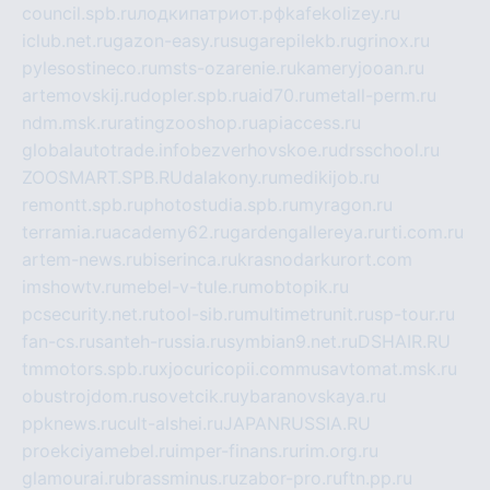
council.spb.ru
лодкипатриот.рф
kafekolizey.ru
iclub.net.ru
gazon-easy.ru
sugarepilekb.ru
grinox.ru
pylesostineco.ru
msts-ozarenie.ru
kameryjooan.ru
artemovskij.ru
dopler.spb.ru
aid70.ru
metall-perm.ru
ndm.msk.ru
ratingzooshop.ru
apiaccess.ru
globalautotrade.info
bezverhovskoe.ru
drsschool.ru
ZOOSMART.SPB.RU
dalakony.ru
medikijob.ru
remontt.spb.ru
photostudia.spb.ru
myragon.ru
terramia.ru
academy62.ru
gardengallereya.ru
rti.com.ru
artem-news.ru
biserinca.ru
krasnodarkurort.com
imshowtv.ru
mebel-v-tule.ru
mobtopik.ru
pcsecurity.net.ru
tool-sib.ru
multimetrunit.ru
sp-tour.ru
fan-cs.ru
santeh-russia.ru
symbian9.net.ru
DSHAIR.RU
tmmotors.spb.ru
xjocuricopii.com
musavtomat.msk.ru
obustrojdom.ru
sovetcik.ru
ybaranovskaya.ru
ppknews.ru
cult-alshei.ru
JAPANRUSSIA.RU
proekciyamebel.ru
imper-finans.ru
rim.org.ru
glamourai.ru
brassminus.ru
zabor-pro.ru
ftn.pp.ru