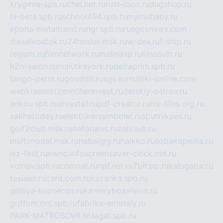
krygeva-spa.ru
chel.net.ru
rust-loco.ru
dugshop.ru
hl-beta.spb.ru
school494.spb.ru
mymubaby.ru
epoha-metalband.ru
ngr.spb.ru
rusgosnews.com
dieselvostok.ru
24hostel.msk.ru
w-dev.ru
f-ship.ru
regsmi.ru
filmnetwork.ru
malinasp.ru
kinosvin.ru
h2o-salon.ru
malutkayork.ru
deltaprim.spb.ru
tango-perm.ru
gooddir.ru
sgv.su
multiki-online.com
webkrasotki.com
cherinvest.ru
detskiy-ostrov.ru
ankou.spb.ru
alvesta1.ru
pdf-creator.ru
nix-files.org.ru
sakhatoday.ru
elektrikersymboler.ru
sputnikyes.ru
golf2club.msk.ru
aeforums.ru
zallclub.ru
multimodal.msk.ru
habaigry.ru
haikko.ru
sobakopedia.ru
isz-fest.ru
ewnc.info
screensaver-clock.net.ru
volnav.spb.ru
comnat.ru
npf.net.ru
7bit.pp.ru
kalugatur.ru
tesiaes.ru
card.com.ru
kazanka.spb.ru
gildiya-kuznecov.ru
kameryboavision.ru
griffoncom.spb.ru
fabrika-emotsiy.ru
PARK-MATROSOVA.RU
agat.spb.ru