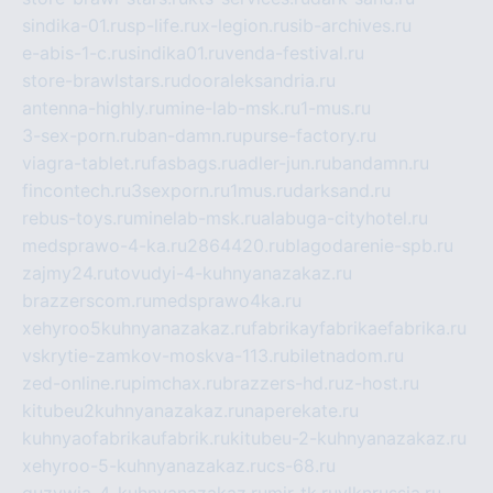
sindika-01.ru
sp-life.ru
x-legion.ru
sib-archives.ru
e-abis-1-c.ru
sindika01.ru
venda-festival.ru
store-brawlstars.ru
dooraleksandria.ru
antenna-highly.ru
mine-lab-msk.ru
1-mus.ru
3-sex-porn.ru
ban-damn.ru
purse-factory.ru
viagra-tablet.ru
fasbags.ru
adler-jun.ru
bandamn.ru
fincontech.ru
3sexporn.ru
1mus.ru
darksand.ru
rebus-toys.ru
minelab-msk.ru
alabuga-cityhotel.ru
medsprawo-4-ka.ru
2864420.ru
blagodarenie-spb.ru
zajmy24.ru
tovudyi-4-kuhnyanazakaz.ru
brazzerscom.ru
medsprawo4ka.ru
xehyroo5kuhnyanazakaz.ru
fabrikayfabrikaefabrika.ru
vskrytie-zamkov-moskva-113.ru
biletnadom.ru
zed-online.ru
pimchax.ru
brazzers-hd.ru
z-host.ru
kitubeu2kuhnyanazakaz.ru
naperekate.ru
kuhnyaofabrikaufabrik.ru
kitubeu-2-kuhnyanazakaz.ru
xehyroo-5-kuhnyanazakaz.ru
cs-68.ru
guzywia-4-kuhnyanazakaz.ru
mir-tk.ru
vlknrussia.ru