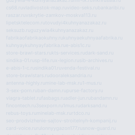
cs68.ru
vladivostok-map.ru
video-seks.ru
bankaribi.ru
raszar.ru
vskrytie-zamkov-moskva113.ru
lipetsktelecom.ru
tovudyi4kuhnyanazakaz.ru
seksuzb.ru
guzywia4kuhnyanazakaz.ru
fabrikaofabrikaokuhny.ru
kuhnyaekuhnyaafabrika.ru
kuhnyaykuhnyayfabrika.ru
e-abis1c.ru
store-brawl-stars.ru
kts-services.ru
dark-sand.ru
sindika-01.ru
sp-life.ru
x-legion.ru
sib-archives.ru
e-abis-1-c.ru
sindika01.ru
venda-festival.ru
store-brawlstars.ru
dooraleksandria.ru
antenna-highly.ru
mine-lab-msk.ru
1-mus.ru
3-sex-porn.ru
ban-damn.ru
purse-factory.ru
viagra-tablet.ru
fasbags.ru
adler-jun.ru
bandamn.ru
fincontech.ru
3sexporn.ru
1mus.ru
darksand.ru
rebus-toys.ru
minelab-msk.ru
rtdco.ru
seo-prodvizhenie-sajtov-stroitelnyh-kompanij.ru
card-voice.ru
rulonnyygazon177.ru
snow-guard.ru