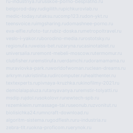
ru-industriya.ru
russkoe-porno-besplatno.ru
belgorod-day.ru
digilith.ru
pichkurovlab.ru
medic-today.ru
taksu.ru
comp123.ru
don-ykt.ru
teensvoice.ru
imgsharing.ru
domashnee-porno.ru
eva-elfie.ru
foto-tur.ru
biz-doska.ru
metropoltravel.ru
veslo-i-yakor.ru
borodino-media.ru
rostotsky.ru
regionufa.ru
weiss-bet.ru
zaryna.ru
casinotablet.ru
universalia.ru
remont-mebeli-moscow.ru
termomur.ru
clubfisher.ru
remstirufa.ru
erdamchi.ru
doramamama.ru
muraviovka-park.ru
worldofwoman.ru
clean-dreams.ru
arkrym.ru
kristinita.ru
dircomputer.ru
healthenter.ru
textexperts.ru
pivnaya-kruzhka.ru
kinofilmy-2021.ru
demolalapaluza.ru
tanyavanya.ru
remstir-tolyatti.ru
msdip.ru
jdol.ru
sokolovr.ru
newtech-spb.ru
rezemkleim.ru
massage-tai.ru
seonub.ru
zvonitut.ru
biolisichka24.ru
mncraft-download.ru
algoritm-sistema.ru
godflesh.ru
ru-industria.ru
zebra-tlt.ru
okna-proficom.ru
erynok.ru