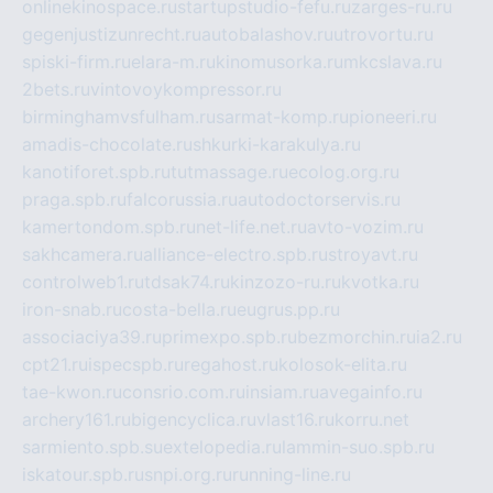
onlinekinospace.ru
startupstudio-fefu.ru
zarges-ru.ru
gegenjustizunrecht.ru
autobalashov.ru
utrovortu.ru
spiski-firm.ru
elara-m.ru
kinomusorka.ru
mkcslava.ru
2bets.ru
vintovoykompressor.ru
birminghamvsfulham.ru
sarmat-komp.ru
pioneeri.ru
amadis-chocolate.ru
shkurki-karakulya.ru
kanotiforet.spb.ru
tutmassage.ru
ecolog.org.ru
praga.spb.ru
falcorussia.ru
autodoctorservis.ru
kamertondom.spb.ru
net-life.net.ru
avto-vozim.ru
sakhcamera.ru
alliance-electro.spb.ru
stroyavt.ru
controlweb1.ru
tdsak74.ru
kinzozo-ru.ru
kvotka.ru
iron-snab.ru
costa-bella.ru
eugrus.pp.ru
associaciya39.ru
primexpo.spb.ru
bezmorchin.ru
ia2.ru
cpt21.ru
ispecspb.ru
regahost.ru
kolosok-elita.ru
tae-kwon.ru
consrio.com.ru
insiam.ru
avegainfo.ru
archery161.ru
bigencyclica.ru
vlast16.ru
korru.net
sarmiento.spb.su
extelopedia.ru
lammin-suo.spb.ru
iskatour.spb.ru
snpi.org.ru
running-line.ru