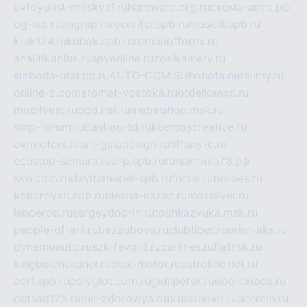
avtoyurist-moskva1.ru
hardware.org.ru
схема-авто.рф
dg-lab.ru
angrup.ru
recruiter.spb.ru
music8.spb.ru
krsk124.ru
kubok.spb.ru
romanofforex.ru
analitikaplus.ru
spyonline.ru
zosikamery.ru
sloboda-ural.pp.ru
AUTO-COM.SU
hohota.net
alimy.ru
online-z.com
aromat-vostoka.ru
otdelkaexp.ru
mobilvest.ru
bbd.net.ru
mebelshop.msk.ru
smp-forum.ru
bastion-td.ru
kosmoscreative.ru
avrmotors.ru
art-galadesign.ru
tiffany-c.ru
ecostep-samara.ru
d-p.spb.ru
галактика73.рф
sko.com.ru
davitamebel-spb.ru
fotsis.ru
tesiaes.ru
kokoroyari.spb.ru
blesna-kazan.ru
mossilver.ru
lenderoq.ru
sergeydobrin.ru
tochkazvuka.msk.ru
people-of-art.ru
bezzubova.ru
clubtibet.ru
orior-aks.ru
dynamoauto.ru
szk-favorit.ru
carlines.ru
flatnsk.ru
kingbolenskaner.ru
alex-motor.ru
astroline.net.ru
act1.spb.ru
polyglot.com.ru
gidlipetsk.ru
ooo-driada.ru
detsad125.ru
mir-zdoroviya.ru
bruslanovo.ru
siterem.ru