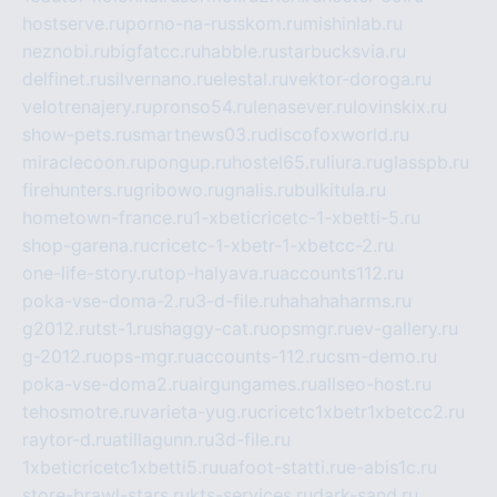
hostserve.ru
porno-na-russkom.ru
mishinlab.ru
neznobi.ru
bigfatcc.ru
habble.ru
starbucksvia.ru
delfinet.ru
silvernano.ru
elestal.ru
vektor-doroga.ru
velotrenajery.ru
pronso54.ru
lenasever.ru
lovinskix.ru
show-pets.ru
smartnews03.ru
discofoxworld.ru
miraclecoon.ru
pongup.ru
hostel65.ru
liura.ru
glasspb.ru
firehunters.ru
gribowo.ru
gnalis.ru
bulkitula.ru
hometown-france.ru
1-xbeticricetc-1-xbetti-5.ru
shop-garena.ru
cricetc-1-xbetr-1-xbetcc-2.ru
one-life-story.ru
top-halyava.ru
accounts112.ru
poka-vse-doma-2.ru
3-d-file.ru
hahahaharms.ru
g2012.ru
tst-1.ru
shaggy-cat.ru
opsmgr.ru
ev-gallery.ru
g-2012.ru
ops-mgr.ru
accounts-112.ru
csm-demo.ru
poka-vse-doma2.ru
airgungames.ru
allseo-host.ru
tehosmotre.ru
varieta-yug.ru
cricetc1xbetr1xbetcc2.ru
raytor-d.ru
atillagunn.ru
3d-file.ru
1xbeticricetc1xbetti5.ru
uafoot-statti.ru
e-abis1c.ru
store-brawl-stars.ru
kts-services.ru
dark-sand.ru