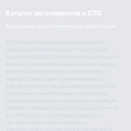
Каталог автосервисов и СТО
Актуальный каталог компаний по всей России
03223.ru
ufille.ru
krasotata.ru
prazdnikdushi.ru
veetbox.ru
cinemapost.ru
ciam-fr.ru
kraft-you.ru
mega-press.ru
03223.ru
web-explore.ru
rastenuya.ru
eurovision-russia.ru
strah-news.ru
freeride-team.ru
itrack-24.ru
sexshopexpress.ru
autostudiopro.ru
alabuga-cityhotel.ru
pornv.ru
atlantpereezd.ru
bud-em-znakomye.ru
a-cdc.ru
elektrostal-news.ru
korolevremont-market.ru
budem-znakomye.ru
oooagrosnab.ru
fpodaso.ru
emfire.ru
pro-otdelky.ru
ukrasotki.ru
seksuzbek.ru
seks-uzbek.ru
porno-vk.ru
sovratili.ru
olecoon.ru
vd-dosug.ru
adonyev.ru
rbc-news.ru
porno-skvirt.ru
krospr.ru
13autor-kolonka.ru
sormol.ru
2rich.ru
hostel-65.ru