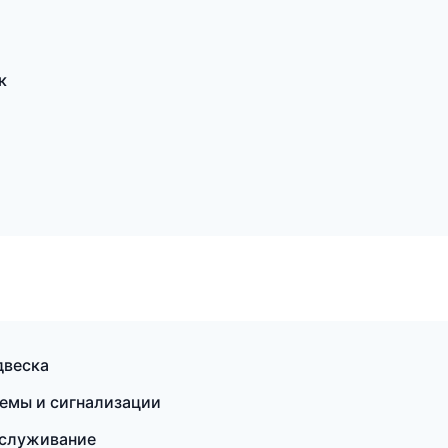
к
двеска
темы и сигнализации
обслуживание