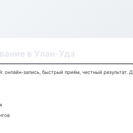
вание в Улан-Удэ
: онлайн-запись, быстрый приём, честный результат. 
я
нтов