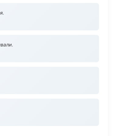
я.
вали.