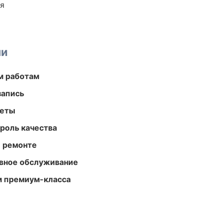
ия
ми
м работам
запись
меты
роль качества
и ремонте
вное обслуживание
м премиум-класса