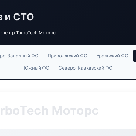
в и СТО
-центр TurboTech Моторс
ро-Западный ФО
Приволжский ФО
Уральский ФО
Южный ФО
Северо-Кавказский ФО
rboTech Моторс