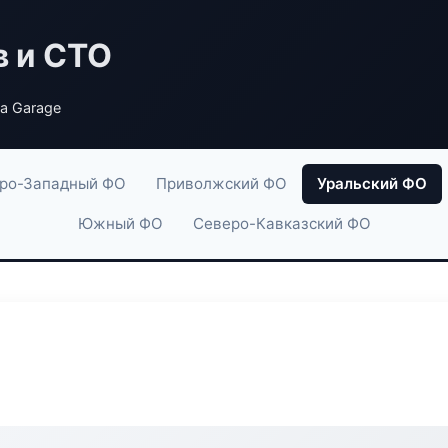
в и СТО
ea Garage
ро-Западный ФО
Приволжский ФО
Уральский ФО
Южный ФО
Северо-Кавказский ФО