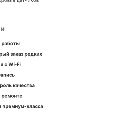
ибровка датчиков
ми
е работы
рый заказ редких
 с Wi‑Fi
запись
роль качества
и ремонте
м премиум-класса