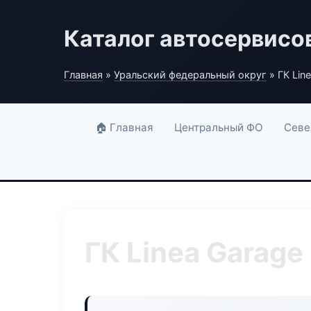
Каталог автосервисо
Главная
»
Уральский федеральный округ
» ГК Lin
🏠 Главная
Центральный ФО
Севе
ГК Linea Garage