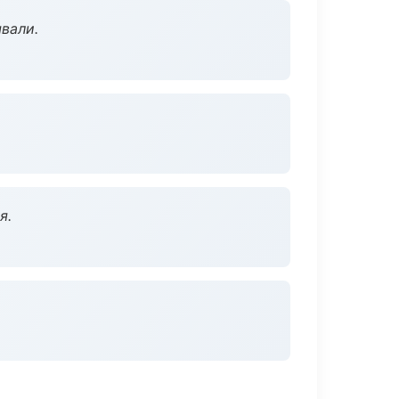
вали.
я.